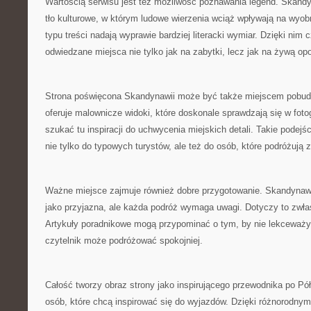
Wartością serwisu jest też możliwość poznawania legend. Skand
tło kulturowe, w którym ludowe wierzenia wciąż wpływają na wyob
typu treści nadają wyprawie bardziej literacki wymiar. Dzięki nim 
odwiedzane miejsca nie tylko jak na zabytki, lecz jak na żywą op
Strona poświęcona Skandynawii może być także miejscem pobud
oferuje malownicze widoki, które doskonale sprawdzają się w fotog
szukać tu inspiracji do uchwycenia miejskich detali. Takie podejśc
nie tylko do typowych turystów, ale też do osób, które podróżują 
Ważne miejsce zajmuje również dobre przygotowanie. Skandynawi
jako przyjazna, ale każda podróż wymaga uwagi. Dotyczy to zwła
Artykuły poradnikowe mogą przypominać o tym, by nie lekceważyć
czytelnik może podróżować spokojniej.
Całość tworzy obraz strony jako inspirującego przewodnika po Pół
osób, które chcą inspirować się do wyjazdów. Dzięki różnorodny