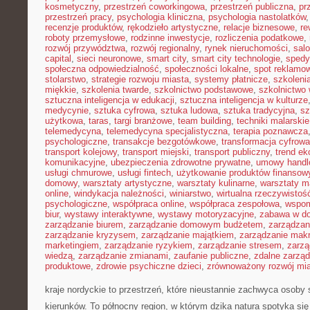
kosmetyczny
,
przestrzeń coworkingowa
,
przestrzeń publiczna
,
pr
przestrzeń pracy
,
psychologia kliniczna
,
psychologia nastolatków
recenzje produktów
,
rękodzieło artystyczne
,
relacje biznesowe
,
re
roboty przemysłowe
,
rodzinne inwestycje
,
rozliczenia podatkowe
,
rozwój przywództwa
,
rozwój regionalny
,
rynek nieruchomości
,
sal
capital
,
sieci neuronowe
,
smart city
,
smart city technologie
,
spedy
społeczna odpowiedzialność
,
społeczności lokalne
,
spot reklamo
stolarstwo
,
strategie rozwoju miasta
,
systemy płatnicze
,
szkoleni
miękkie
,
szkolenia twarde
,
szkolnictwo podstawowe
,
szkolnictwo
sztuczna inteligencja w edukacji
,
sztuczna inteligencja w kulturze
medycynie
,
sztuka cyfrowa
,
sztuka ludowa
,
sztuka tradycyjna
,
sz
użytkowa
,
taras
,
targi branżowe
,
team building
,
techniki malarskie
telemedycyna
,
telemedycyna specjalistyczna
,
terapia poznawcza
psychologiczne
,
transakcje bezgotówkowe
,
transformacja cyfrowa
transport kolejowy
,
transport miejski
,
transport publiczny
,
trend e
komunikacyjne
,
ubezpieczenia zdrowotne prywatne
,
umowy handl
usługi chmurowe
,
usługi fintech
,
użytkowanie produktów finansow
domowy
,
warsztaty artystyczne
,
warsztaty kulinarne
,
warsztaty m
online
,
windykacja należności
,
winiarstwo
,
wirtualna rzeczywistoś
psychologiczne
,
współpraca online
,
współpraca zespołowa
,
wspom
biur
,
wystawy interaktywne
,
wystawy motoryzacyjne
,
zabawa w d
zarządzanie biurem
,
zarządzanie domowym budżetem
,
zarządzan
zarządzanie kryzysem
,
zarządzanie majątkiem
,
zarządzanie mak
marketingiem
,
zarządzanie ryzykiem
,
zarządzanie stresem
,
zarzą
wiedzą
,
zarządzanie zmianami
,
zaufanie publiczne
,
zdalne zarzą
produktowe
,
zdrowie psychiczne dzieci
,
zrównoważony rozwój mi
kraje nordyckie to przestrzeń, które nieustannie zachwyca osob
kierunków. To północny region, w którym dzika natura spotyka się 