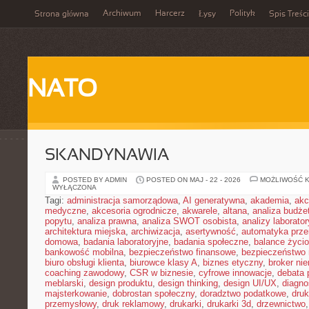
Archiwum
Harcerz
Polityk
Strona główna
Łysy
Spis Treści
NATO
SKANDYNAWIA
POSTED BY ADMIN
POSTED ON MAJ - 22 - 2026
MOŻLIWOŚĆ 
WYŁĄCZONA
Tagi:
administracja samorządowa
,
AI generatywna
,
akademia
,
akc
medyczne
,
akcesoria ogrodnicze
,
akwarele
,
altana
,
analiza budże
popytu
,
analiza prawna
,
analiza SWOT osobista
,
analizy laborator
architektura miejska
,
archiwizacja
,
asertywność
,
automatyka prz
domowa
,
badania laboratoryjne
,
badania społeczne
,
balance życi
bankowość mobilna
,
bezpieczeństwo finansowe
,
bezpieczeństwo 
biuro obsługi klienta
,
biurowce klasy A
,
biznes etyczny
,
broker ni
coaching zawodowy
,
CSR w biznesie
,
cyfrowe innowacje
,
debata 
meblarski
,
design produktu
,
design thinking
,
design UI/UX
,
diagno
majsterkowanie
,
dobrostan społeczny
,
doradztwo podatkowe
,
dru
przemysłowy
,
druk reklamowy
,
drukarki
,
drukarki 3d
,
drzewnictwo