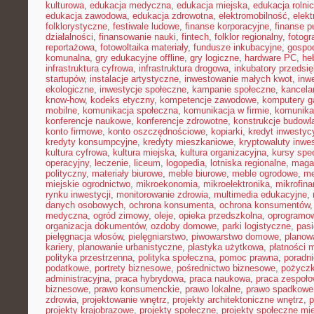
kulturowa
,
edukacja medyczna
,
edukacja miejska
,
edukacja rolni
edukacja zawodowa
,
edukacja zdrowotna
,
elektromobilność
,
elek
folklorystyczne
,
festiwale ludowe
,
finanse korporacyjne
,
finanse p
działalności
,
finansowanie nauki
,
fintech
,
folklor regionalny
,
fotogr
reportażowa
,
fotowoltaika materiały
,
fundusze inkubacyjne
,
gospod
komunalna
,
gry edukacyjne offline
,
gry logiczne
,
hardware PC
,
he
infrastruktura cyfrowa
,
infrastruktura drogowa
,
inkubatory przedsię
startupów
,
instalacje artystyczne
,
inwestowanie małych kwot
,
inw
ekologiczne
,
inwestycje społeczne
,
kampanie społeczne
,
kancela
know-how
,
kodeks etyczny
,
kompetencje zawodowe
,
komputery 
mobilne
,
komunikacja społeczna
,
komunikacja w firmie
,
komunika
konferencje naukowe
,
konferencje zdrowotne
,
konstrukcje budowl
konto firmowe
,
konto oszczędnościowe
,
kopiarki
,
kredyt inwestyc
kredyty konsumpcyjne
,
kredyty mieszkaniowe
,
kryptowaluty inwe
kultura cyfrowa
,
kultura miejska
,
kultura organizacyjna
,
kursy spec
operacyjny
,
leczenie
,
liceum
,
logopedia
,
lotniska regionalne
,
maga
polityczny
,
materiały biurowe
,
meble biurowe
,
meble ogrodowe
,
me
miejskie ogrodnictwo
,
mikroekonomia
,
mikroelektronika
,
mikrofin
rynku inwestycji
,
monitorowanie zdrowia
,
multimedia edukacyjne
,
danych osobowych
,
ochrona konsumenta
,
ochrona konsumentów
medyczna
,
ogród zimowy
,
oleje
,
opieka przedszkolna
,
oprogramow
organizacja dokumentów
,
ozdoby domowe
,
parki logistyczne
,
pas
pielęgnacja włosów
,
pielęgniarstwo
,
piwowarstwo domowe
,
planow
kariery
,
planowanie urbanistyczne
,
plastyka użytkowa
,
płatności 
polityka przestrzenna
,
polityka społeczna
,
pomoc prawna
,
poradni
podatkowe
,
portrety biznesowe
,
pośrednictwo biznesowe
,
pożycz
administracyjna
,
praca hybrydowa
,
praca naukowa
,
praca zespoło
biznesowe
,
prawo konsumenckie
,
prawo lokalne
,
prawo spadkowe
zdrowia
,
projektowanie wnętrz
,
projekty architektoniczne wnętrz
,
p
projekty krajobrazowe
,
projekty społeczne
,
projekty społeczne mie