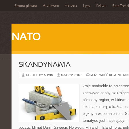
Archiwum
Harcerz
Polityk
Strona główna
Łysy
Spis Treści
NATO
SKANDYNAWIA
POSTED BY ADMIN
MAJ - 22 - 2026
MOŻLIWOŚĆ KOMENTOWA
kraje nordyckie to przestrze
zachwyca osoby szukające
północny region, w którym d
lokalną kulturą, a każda p
pięknym wspomnieniem. Str
tematyce jest inspirującym 
poczuć klimat Danii, Szwecji, Norwegii, Finlandii, Islandii oraz p