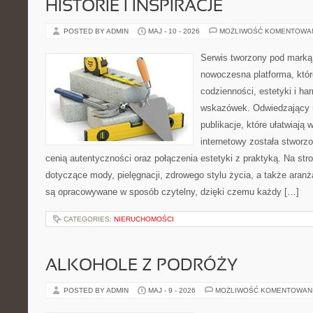
HISTORIE I INSPIRACJE
POSTED BY ADMIN
MAJ - 10 - 2026
MOŻLIWOŚĆ KOMENTOWA
Serwis tworzony pod marką
nowoczesna platforma, któr
codzienności, estetyki i ha
wskazówek. Odwiedzający m
publikacje, które ułatwiają 
internetowy została stworz
cenią autentyczności oraz połączenia estetyki z praktyką. Na str
dotyczące mody, pielęgnacji, zdrowego stylu życia, a także aranża
są opracowywane w sposób czytelny, dzięki czemu każdy […]
CATEGORIES:
NIERUCHOMOŚCI
ALKOHOLE Z PODRÓŻY
POSTED BY ADMIN
MAJ - 9 - 2026
MOŻLIWOŚĆ KOMENTOWAN