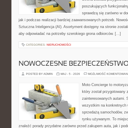
poszukujących funkcjonalny
sprawdzą się zarówno w d
jak i podczas realizacji bardziej zaawansowanych potrzeb. Nowośc
Sztuczna Inteligencja (AI). Asortyment dostępny na stronie zosta
aby odpowiadać na potrzeby szerokiego grona odbiorców. […]
CATEGORIES:
NIERUCHOMOŚCI
NOWOCZESNE BEZPIECZEŃSTW
POSTED BY ADMIN
MAJ - 5 - 2026
MOŻLIWOŚĆ KOMENTOWAN
Moto Concierge to motoryza
który został przygotowany 
zainteresowanych autami. S
wszystkim na konkretnych
sprzedażą samochodów, zw
rynku używanym. To miejsc
znaleźć porady przydatne zarówno przed zakupem auta, jak i po