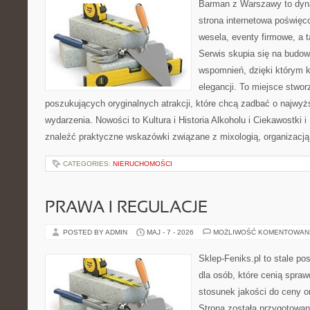
Barman z Warszawy to dyna
strona internetowa poświę
wesela, eventy firmowe, a t
Serwis skupia się na budo
wspomnień, dzięki którym 
elegancji. To miejsce stwor
poszukujących oryginalnych atrakcji, które chcą zadbać o najw
wydarzenia. Nowości to Kultura i Historia Alkoholu i Ciekawostki 
znaleźć praktyczne wskazówki związane z mixologią, organizacj
CATEGORIES:
NIERUCHOMOŚCI
PRAWA I REGULACJE
POSTED BY ADMIN
MAJ - 7 - 2026
MOŻLIWOŚĆ KOMENTOWAN
Sklep-Feniks.pl to stale po
dla osób, które cenią spra
stosunek jakości do ceny o
Strona została przygotowa