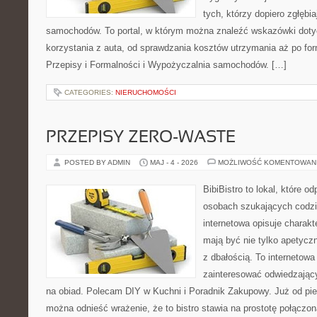
tych, którzy dopiero zgłębi
samochodów. To portal, w którym można znaleźć wskazówki dot
korzystania z auta, od sprawdzania kosztów utrzymania aż po for
Przepisy i Formalności i Wypożyczalnia samochodów. […]
CATEGORIES:
NIERUCHOMOŚCI
PRZEPISY ZERO-WASTE
POSTED BY ADMIN
MAJ - 4 - 2026
MOŻLIWOŚĆ KOMENTOWAN
BibiBistro to lokal, które o
osobach szukających codzi
internetowa opisuje charakt
mają być nie tylko apetycz
z dbałością. To internetow
zainteresować odwiedzając
na obiad. Polecam DIY w Kuchni i Poradnik Zakupowy. Już od pi
można odnieść wrażenie, że to bistro stawia na prostotę połączoną