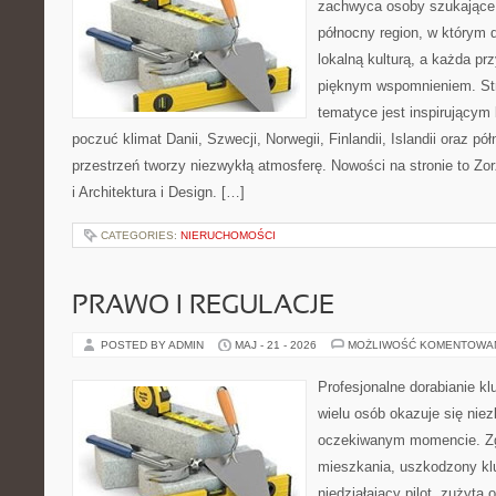
zachwyca osoby szukające
północny region, w którym d
lokalną kulturą, a każda p
pięknym wspomnieniem. Str
tematyce jest inspirującym 
poczuć klimat Danii, Szwecji, Norwegii, Finlandii, Islandii oraz p
przestrzeń tworzy niezwykłą atmosferę. Nowości na stronie to Zor
i Architektura i Design. […]
CATEGORIES:
NIERUCHOMOŚCI
PRAWO I REGULACJE
POSTED BY ADMIN
MAJ - 21 - 2026
MOŻLIWOŚĆ KOMENTOWA
Profesjonalne dorabianie kl
wielu osób okazuje się nie
oczekiwanym momencie. Zg
mieszkania, uszkodzony k
niedziałający pilot, zużyt