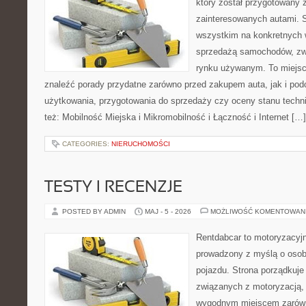
który został przygotowany 
zainteresowanych autami. S
wszystkim na konkretnych
sprzedażą samochodów, zw
rynku używanym. To miejsc
znaleźć porady przydatne zarówno przed zakupem auta, jak i po
użytkowania, przygotowania do sprzedaży czy oceny stanu techn
też: Mobilność Miejska i Mikromobilność i Łączność i Internet […]
CATEGORIES:
NIERUCHOMOŚCI
TESTY I RECENZJE
POSTED BY ADMIN
MAJ - 5 - 2026
MOŻLIWOŚĆ KOMENTOWAN
Rentdabcar to motoryzacyjn
prowadzony z myślą o osob
pojazdu. Strona porządkuje
związanych z motoryzacją,
wygodnym miejscem zarówno