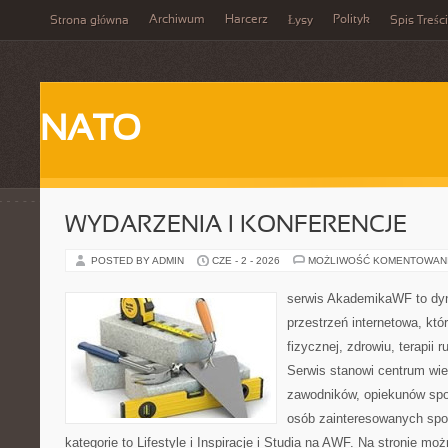
Archiwum
Harcerz
Polityk
Strona główna
Łysy
Spis Treści
NATO
WYDARZENIA I KONFERENCJE
POSTED BY ADMIN
CZE - 2 - 2026
MOŻLIWOŚĆ KOMENTOWAN
serwis AkademikaWF to dyn
przestrzeń internetowa, któr
fizycznej, zdrowiu, terapii 
Serwis stanowi centrum wie
zawodników, opiekunów spo
osób zainteresowanych spo
kategorie to Lifestyle i Inspiracje i Studia na AWF. Na stronie m