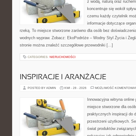
z wodą, naturą oraz ruchem
koncentruje się wokół spły
czemu każdy czytelnik moż
informacje dotyczące organ
rzeką. To miejsce stworzone zarówno dla osób bez doświadczenia,
wodnych wypraw. Zobacz: EkoPodróże – Wodny Styl Życia i Żegl
stronie można znaleźć szczegółowe przewodniki […]
CATEGORIES:
NIERUCHOMOŚCI
INSPIRACJE I ARANŻACJE
POSTED BY ADMIN
KWI - 28 - 2026
MOŻLIWOŚĆ KOMENTOWA
Innowacyjna witryna onlin
miejsce stworzone dla osób
praktycznych inspiracji do 
przestrzeni użytkowych. Se
świat produktów związanych
pokazując jak odpowiednio 