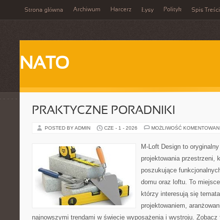
Archiwum
Harcerz
Polityk
Strona główna
Łysy
Spis Treści
NATO
PRAKTYCZNE PORADNIKI
POSTED BY ADMIN
CZE - 1 - 2026
MOŻLIWOŚĆ KOMENTOWAN
M-Loft Design to oryginaln
projektowania przestrzeni, k
poszukujące funkcjonalnyc
domu oraz loftu. To miejsc
którzy interesują się tema
projektowaniem, aranżowan
najnowszymi trendami w świecie wyposażenia i wystroju. Zobacz 