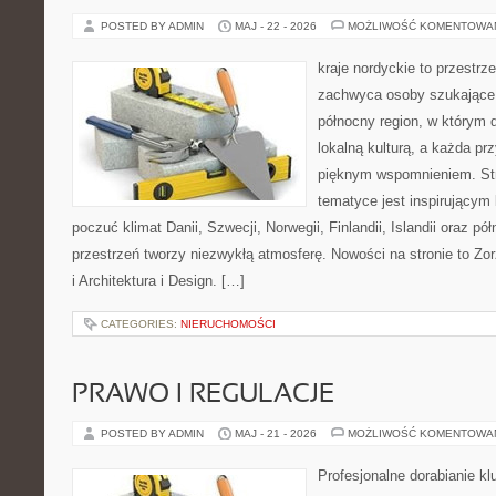
POSTED BY ADMIN
MAJ - 22 - 2026
MOŻLIWOŚĆ KOMENTOWA
kraje nordyckie to przestrze
zachwyca osoby szukające
północny region, w którym d
lokalną kulturą, a każda p
pięknym wspomnieniem. Str
tematyce jest inspirującym 
poczuć klimat Danii, Szwecji, Norwegii, Finlandii, Islandii oraz p
przestrzeń tworzy niezwykłą atmosferę. Nowości na stronie to Zor
i Architektura i Design. […]
CATEGORIES:
NIERUCHOMOŚCI
PRAWO I REGULACJE
POSTED BY ADMIN
MAJ - 21 - 2026
MOŻLIWOŚĆ KOMENTOWA
Profesjonalne dorabianie kl