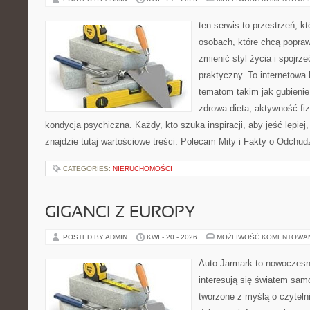
ten serwis to przestrzeń, k
osobach, które chcą popra
zmienić styl życia i spojrz
praktyczny. To internetowa
tematom takim jak gubieni
zdrowa dieta, aktywność fi
kondycja psychiczna. Każdy, kto szuka inspiracji, aby jeść lepiej, 
znajdzie tutaj wartościowe treści. Polecam Mity i Fakty o Odchud
CATEGORIES:
NIERUCHOMOŚCI
GIGANCI Z EUROPY
POSTED BY ADMIN
KWI - 20 - 2026
MOŻLIWOŚĆ KOMENTOWA
Auto Jarmark to nowoczesna
interesują się światem sa
tworzone z myślą o czyteln