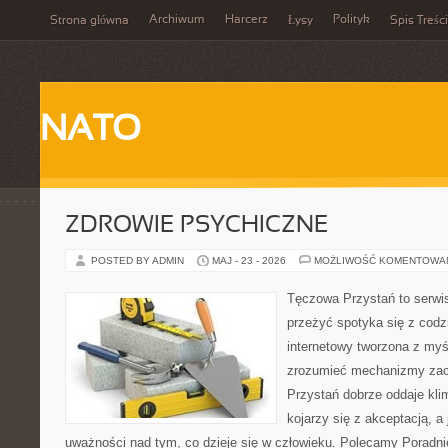
Archiwum
Harcerz
Polityk
Strona główna
Łysy
Spis Treści
NATO
ZDROWIE PSYCHICZNE
POSTED BY ADMIN
MAJ - 23 - 2026
MOŻLIWOŚĆ KOMENTOWA
Tęczowa Przystań to serwis
przeżyć spotyka się z cod
internetowy tworzona z myś
zrozumieć mechanizmy za
Przystań dobrze oddaje kli
kojarzy się z akceptacją, 
uważności nad tym, co dzieje się w człowieku. Polecamy Poradnie 