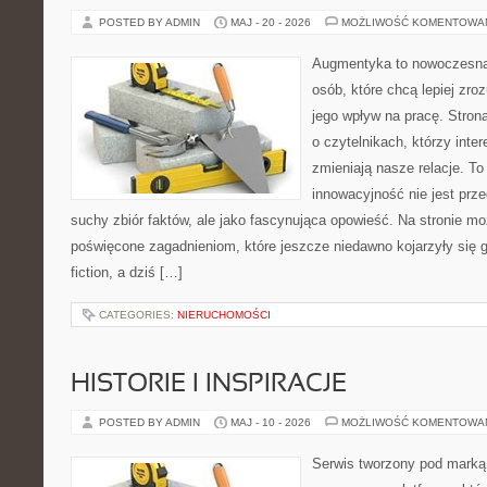
POSTED BY ADMIN
MAJ - 20 - 2026
MOŻLIWOŚĆ KOMENTOWA
Augmentyka to nowoczesna 
osób, które chcą lepiej zro
jego wpływ na pracę. Stron
o czytelnikach, którzy inte
zmieniają nasze relacje. To
innowacyjność nie jest prze
suchy zbiór faktów, ale jako fascynująca opowieść. Na stronie m
poświęcone zagadnieniom, które jeszcze niedawno kojarzyły się gł
fiction, a dziś […]
CATEGORIES:
NIERUCHOMOŚCI
HISTORIE I INSPIRACJE
POSTED BY ADMIN
MAJ - 10 - 2026
MOŻLIWOŚĆ KOMENTOWA
Serwis tworzony pod marką