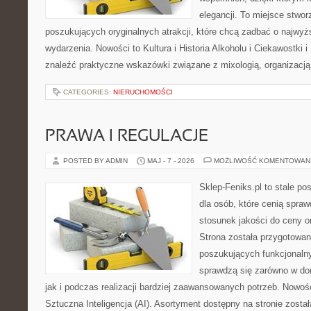
elegancji. To miejsce stwor
poszukujących oryginalnych atrakcji, które chcą zadbać o najw
wydarzenia. Nowości to Kultura i Historia Alkoholu i Ciekawostki 
znaleźć praktyczne wskazówki związane z mixologią, organizacj
CATEGORIES:
NIERUCHOMOŚCI
PRAWA I REGULACJE
POSTED BY ADMIN
MAJ - 7 - 2026
MOŻLIWOŚĆ KOMENTOWAN
Sklep-Feniks.pl to stale po
dla osób, które cenią spra
stosunek jakości do ceny o
Strona została przygotowa
poszukujących funkcjonalny
sprawdzą się zarówno w d
jak i podczas realizacji bardziej zaawansowanych potrzeb. Nowośc
Sztuczna Inteligencja (AI). Asortyment dostępny na stronie zosta