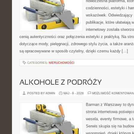
nowoczesna platforma, któr
codzienności, estetyki i ha
wskazówek. Odwiedzający m
publikacje, które ułatwiają 
internetowy została stworz
cenią autentyczności oraz połączenia estetyki z praktyką. Na str
dotyczące mody, pielęgnacji, zdrowego stylu życia, a także aranża
są opracowywane w sposób czytelny, dzięki czemu każdy […]
CATEGORIES:
NIERUCHOMOŚCI
ALKOHOLE Z PODRÓŻY
POSTED BY ADMIN
MAJ - 9 - 2026
MOŻLIWOŚĆ KOMENTOWAN
Barman z Warszawy to dyna
strona internetowa poświę
wesela, eventy firmowe, a t
Serwis skupia się na budo
wspomnień, dzięki którym 