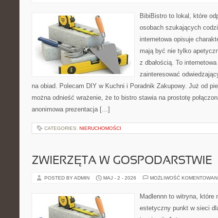
BibiBistro to lokal, które o
osobach szukających codzi
internetowa opisuje charakt
mają być nie tylko apetycz
z dbałością. To internetow
zainteresować odwiedzając
na obiad. Polecam DIY w Kuchni i Poradnik Zakupowy. Już od pi
można odnieść wrażenie, że to bistro stawia na prostotę połączoną
anonimowa prezentacja […]
CATEGORIES:
NIERUCHOMOŚCI
ZWIERZĘTA W GOSPODARSTWIE
POSTED BY ADMIN
MAJ - 2 - 2026
MOŻLIWOŚĆ KOMENTOWAN
Madlennn to witryna, które
estetyczny punkt w sieci d