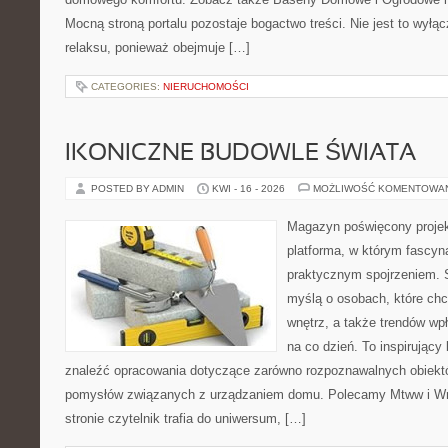
Mocną stroną portalu pozostaje bogactwo treści. Nie jest to wyłąc
relaksu, ponieważ obejmuje […]
CATEGORIES:
NIERUCHOMOŚCI
IKONICZNE BUDOWLE ŚWIATA
POSTED BY ADMIN
KWI - 16 - 2026
MOŻLIWOŚĆ KOMENTOWA
Magazyn poświęcony projekt
platforma, w którym fascyn
praktycznym spojrzeniem. S
myślą o osobach, które chc
wnętrz, a także trendów wp
na co dzień. To inspirujący
znaleźć opracowania dotyczące zarówno rozpoznawalnych obiektó
pomysłów związanych z urządzaniem domu. Polecamy Mtww i Wnę
stronie czytelnik trafia do uniwersum, […]