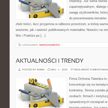
inspiracji. Już sama nazwa
zapamiętywalnym, dlatego 
uwagę użytkowników, którzy
do prezentowania tematów. 
zbiór treści, lecz przyjemna w odbiorze przestrzeń, w której waż
wrażenie, jak i wartość publikowanych materiałów. Nowości na st
Wsi i Podróże po […]
CATEGORIES:
NIERUCHOMOŚCI
AKTUALNOŚCI I TRENDY
POSTED BY ADMIN
MAJ - 1 - 2026
MOŻLIWOŚĆ KOMENTOWAN
Firma Ochrona Twierdza to s
koncentruje się na tematy
konkretny. Strona została 
osobach, firmach i instytuc
sprawdzonych rozwiązań w z
bezpieczeństwa. Już sama 