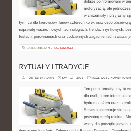
dobrze poinformowani w te
motoryzacją, ale jednocześ
w zrozumiały i przyjazny sp
tym, co dla kierowców, fanów czterech kółek oraz osób obserwują
naprawdę ważne: nowych technologiach, trendach rynkowych, bezp
testach, porównaniach oraz codziennych zagadnieniach związany
CATEGORIES:
NIERUCHOMOŚCI
RYTUAŁY I TRADYCJE
POSTED BY ADMIN
KWI - 17 - 2026
MOŻLIWOŚĆ KOMENTOWA
Ten portal tematyczny to wa
dla osób, które interesują s
hydromasażem oraz szerok
Serwis koncentruje się na 
prywatną strefą relaksu. M
wpisy dla początkujących, 
domowego komfortu. Zobacz także Baseny Domowe i Ogrodowe i 