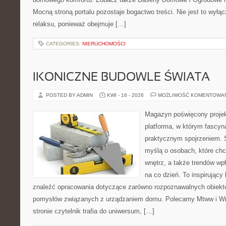
Mocną stroną portalu pozostaje bogactwo treści. Nie jest to wyłąc
relaksu, ponieważ obejmuje […]
CATEGORIES:
NIERUCHOMOŚCI
IKONICZNE BUDOWLE ŚWIATA
POSTED BY ADMIN
KWI - 16 - 2026
MOŻLIWOŚĆ KOMENTOWA
Magazyn poświęcony projekt
platforma, w którym fascyn
praktycznym spojrzeniem. S
myślą o osobach, które chc
wnętrz, a także trendów wp
na co dzień. To inspirujący
znaleźć opracowania dotyczące zarówno rozpoznawalnych obiektó
pomysłów związanych z urządzaniem domu. Polecamy Mtww i Wnę
stronie czytelnik trafia do uniwersum, […]