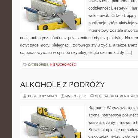
nowoczesna platforma, któr
codzienności, estetyki i ha
wskazówek. Odwiedzający m
publikacje, które ułatwiają 
internetowy została stworz
cenią autentyczności oraz połączenia estetyki z praktyką. Na str
dotyczące mody, pielęgnacji, zdrowego stylu życia, a także aranża
są opracowywane w sposób czytelny, dzięki czemu każdy […]
CATEGORIES:
NIERUCHOMOŚCI
ALKOHOLE Z PODRÓŻY
POSTED BY ADMIN
MAJ - 9 - 2026
MOŻLIWOŚĆ KOMENTOWAN
Barman z Warszawy to dyna
strona internetowa poświę
wesela, eventy firmowe, a t
Serwis skupia się na budo
wspomnień, dzięki którym 