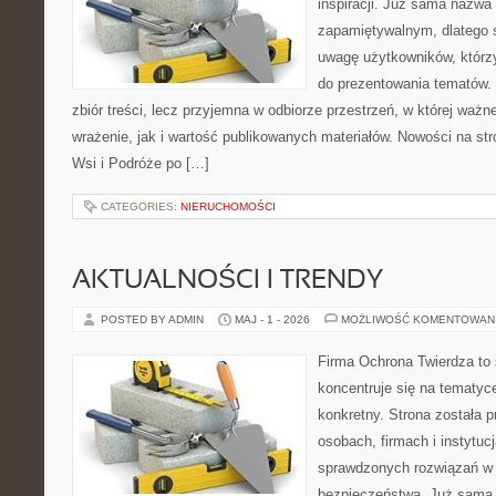
inspiracji. Już sama nazwa
zapamiętywalnym, dlatego 
uwagę użytkowników, którzy
do prezentowania tematów. 
zbiór treści, lecz przyjemna w odbiorze przestrzeń, w której waż
wrażenie, jak i wartość publikowanych materiałów. Nowości na st
Wsi i Podróże po […]
CATEGORIES:
NIERUCHOMOŚCI
AKTUALNOŚCI I TRENDY
POSTED BY ADMIN
MAJ - 1 - 2026
MOŻLIWOŚĆ KOMENTOWAN
Firma Ochrona Twierdza to s
koncentruje się na tematy
konkretny. Strona została 
osobach, firmach i instytuc
sprawdzonych rozwiązań w z
bezpieczeństwa. Już sama 