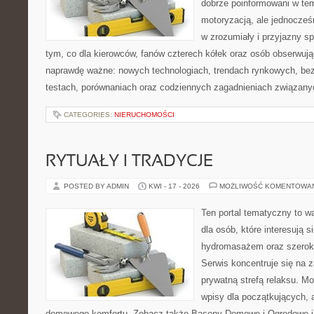
dobrze poinformowani w te
motoryzacją, ale jednocześ
w zrozumiały i przyjazny sp
tym, co dla kierowców, fanów czterech kółek oraz osób obserwują
naprawdę ważne: nowych technologiach, trendach rynkowych, bezp
testach, porównaniach oraz codziennych zagadnieniach związany
CATEGORIES:
NIERUCHOMOŚCI
RYTUAŁY I TRADYCJE
POSTED BY ADMIN
KWI - 17 - 2026
MOŻLIWOŚĆ KOMENTOWA
Ten portal tematyczny to wa
dla osób, które interesują s
hydromasażem oraz szerok
Serwis koncentruje się na 
prywatną strefą relaksu. M
wpisy dla początkujących, 
domowego komfortu. Zobacz także Baseny Domowe i Ogrodowe i 