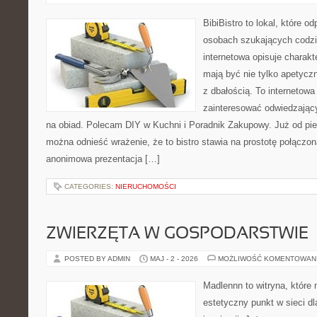
BibiBistro to lokal, które o
osobach szukających codzi
internetowa opisuje charakt
mają być nie tylko apetycz
z dbałością. To internetow
zainteresować odwiedzając
na obiad. Polecam DIY w Kuchni i Poradnik Zakupowy. Już od pi
można odnieść wrażenie, że to bistro stawia na prostotę połączoną
anonimowa prezentacja […]
CATEGORIES:
NIERUCHOMOŚCI
ZWIERZĘTA W GOSPODARSTWIE
POSTED BY ADMIN
MAJ - 2 - 2026
MOŻLIWOŚĆ KOMENTOWAN
Madlennn to witryna, które
estetyczny punkt w sieci d