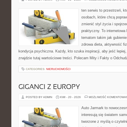
ten serwis to przestrzeń, k
osobach, które chcą popra
zmienić styl życia i spojrz
praktyczny. To internetowa
tematom takim jak gubieni
zdrowa dieta, aktywność fi
kondycja psychiczna. Każdy, kto szuka inspiracji, aby jeść lepiej, 
znajdzie tutaj wartościowe treści. Polecam Mity i Fakty o Odchud
CATEGORIES:
NIERUCHOMOŚCI
GIGANCI Z EUROPY
POSTED BY ADMIN
KWI - 20 - 2026
MOŻLIWOŚĆ KOMENTOWA
Auto Jarmark to nowoczesna
interesują się światem sa
tworzone z myślą o czyteln