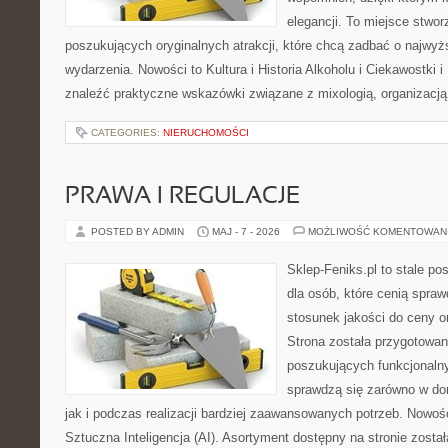
elegancji. To miejsce stwor
poszukujących oryginalnych atrakcji, które chcą zadbać o najw
wydarzenia. Nowości to Kultura i Historia Alkoholu i Ciekawostki 
znaleźć praktyczne wskazówki związane z mixologią, organizacj
CATEGORIES:
NIERUCHOMOŚCI
PRAWA I REGULACJE
POSTED BY ADMIN
MAJ - 7 - 2026
MOŻLIWOŚĆ KOMENTOWAN
Sklep-Feniks.pl to stale po
dla osób, które cenią spra
stosunek jakości do ceny o
Strona została przygotowa
poszukujących funkcjonalny
sprawdzą się zarówno w d
jak i podczas realizacji bardziej zaawansowanych potrzeb. Nowośc
Sztuczna Inteligencja (AI). Asortyment dostępny na stronie zosta