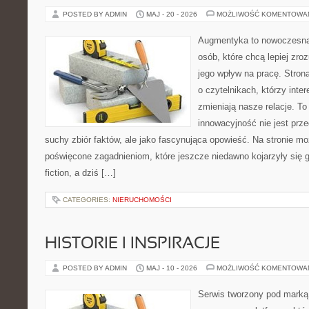
POSTED BY ADMIN
MAJ - 20 - 2026
MOŻLIWOŚĆ KOMENTOWA
Augmentyka to nowoczesna 
osób, które chcą lepiej zro
jego wpływ na pracę. Stron
o czytelnikach, którzy inte
zmieniają nasze relacje. To
innowacyjność nie jest prze
suchy zbiór faktów, ale jako fascynująca opowieść. Na stronie m
poświęcone zagadnieniom, które jeszcze niedawno kojarzyły się gł
fiction, a dziś […]
CATEGORIES:
NIERUCHOMOŚCI
HISTORIE I INSPIRACJE
POSTED BY ADMIN
MAJ - 10 - 2026
MOŻLIWOŚĆ KOMENTOWA
Serwis tworzony pod marką