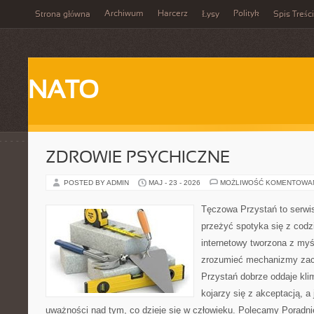
Archiwum
Harcerz
Polityk
Strona główna
Łysy
Spis Treści
NATO
ZDROWIE PSYCHICZNE
POSTED BY ADMIN
MAJ - 23 - 2026
MOŻLIWOŚĆ KOMENTOWA
Tęczowa Przystań to serwis
przeżyć spotyka się z cod
internetowy tworzona z myś
zrozumieć mechanizmy za
Przystań dobrze oddaje kli
kojarzy się z akceptacją, 
uważności nad tym, co dzieje się w człowieku. Polecamy Poradnie 