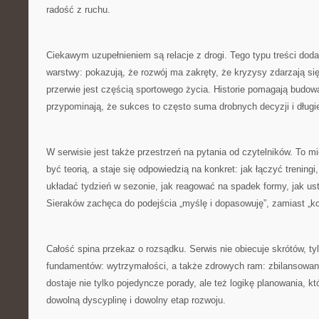
radość z ruchu.
Ciekawym uzupełnieniem są relacje z drogi. Tego typu treści dodaj
warstwy: pokazują, że rozwój ma zakręty, że kryzysy zdarzają si
przerwie jest częścią sportowego życia. Historie pomagają budo
przypominają, że sukces to często suma drobnych decyzji i długie
W serwisie jest także przestrzeń na pytania od czytelników. To mi
być teorią, a staje się odpowiedzią na konkret: jak łączyć treningi
układać tydzień w sezonie, jak reagować na spadek formy, jak us
Sieraków zachęca do podejścia „myślę i dopasowuję”, zamiast „kop
Całość spina przekaz o rozsądku. Serwis nie obiecuje skrótów, t
fundamentów: wytrzymałości, a także zdrowych ram: zbilansowani
dostaje nie tylko pojedyncze porady, ale też logikę planowania, k
dowolną dyscyplinę i dowolny etap rozwoju.