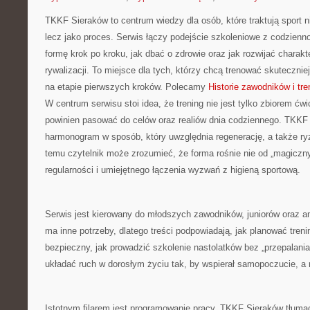
TKKF Sieraków to centrum wiedzy dla osób, które traktują sport n
lecz jako proces. Serwis łączy podejście szkoleniowe z codzienn
formę krok po kroku, jak dbać o zdrowie oraz jak rozwijać charak
rywalizacji. To miejsce dla tych, którzy chcą trenować skuteczniej
na etapie pierwszych kroków. Polecamy
Historie zawodników i tr
W centrum serwisu stoi idea, że trening nie jest tylko zbiorem ćw
powinien pasować do celów oraz realiów dnia codziennego. TKK
harmonogram w sposób, który uwzględnia regenerację, a także ry
temu czytelnik może zrozumieć, że forma rośnie nie od „magiczny
regularności i umiejętnego łączenia wyzwań z higieną sportową.
Serwis jest kierowany do młodszych zawodników, juniorów oraz a
ma inne potrzeby, dlatego treści podpowiadają, jak planować tren
bezpieczny, jak prowadzić szkolenie nastolatków bez „przepalania”
układać ruch w dorosłym życiu tak, by wspierał samopoczucie, a n
Istotnym filarem jest programowanie pracy. TKKF Sieraków tłumacz