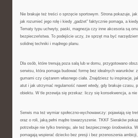
Nie brakuje też treści o sprzęcie sportowym. Strona pokazuje, jak
jak rozumieć jego rolę i kiedy „gadżet” faktycznie pomaga, a kiedy
Tematy typu uchwyty, paski, magnezja czy inne akcesoria są o
bezpieczeństwa. To podejście uczy, że sprzęt ma być narzędziem
solidnej techniki i mądrego planu.
Dla osób, które trenują poza salą lub w domu, przygotowano obs
serwisu, która pomaga budować formę bez idealnych warunków: z 
gumami czy ciężarem własnego ciała. Znajdziesz tu inspiracje, j
atut i jak utrzymać regularność nawet wtedy, gdy brakuje czasu, 
obiektu. W tle przewija się przekaz: liczy się konsekwencja, a nie
Serwis ma też wymiar społeczno-wychowawczy: pojawiają się treś
oraz o roli, jaką pełni mądre towarzyszenie. TKKF Sieraków poka
potrzebuje nie tylko treningu, ale też bezpiecznego środowiska. 
pomagają wspierać dziecko bez presji i bez przenoszenia ambicji