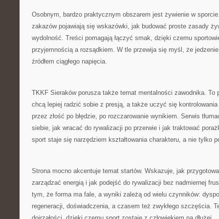
Osobnym, bardzo praktycznym obszarem jest żywienie w sporcie
zakazów pojawiają się wskazówki, jak budować proste zasady żyw
wydolność. Treści pomagają łączyć smak, dzięki czemu sportowi
przyjemnością a rozsądkiem. W tle przewija się myśl, że jedzeni
źródłem ciągłego napięcia.
TKKF Sieraków porusza także temat mentalności zawodnika. To pr
chcą lepiej radzić sobie z presją, a także uczyć się kontrolowania
przez złość po błędzie, po rozczarowanie wynikiem. Serwis tłum
siebie, jak wracać do rywalizacji po przerwie i jak traktować poraż
sport staje się narzędziem kształtowania charakteru, a nie tylko 
Strona mocno akcentuje temat startów. Wskazuje, jak przygotować
zarządzać energią i jak podejść do rywalizacji bez nadmiernej frust
tym, że forma ma fale, a wyniki zależą od wielu czynników: dyspo
regeneracji, doświadczenia, a czasem też zwykłego szczęścia. 
dojrzałości, dzięki czemu sport zostaje z człowiekiem na dłużej.