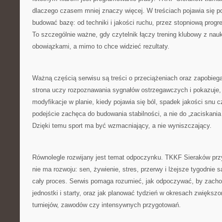
dlaczego czasem mniej znaczy więcej. W treściach pojawia się p
budować bazę: od techniki i jakości ruchu, przez stopniową progr
To szczególnie ważne, gdy czytelnik łączy trening klubowy z nauk
obowiązkami, a mimo to chce widzieć rezultaty.
Ważną częścią serwisu są treści o przeciążeniach oraz zapobiega
strona uczy rozpoznawania sygnałów ostrzegawczych i pokazuje,
modyfikacje w planie, kiedy pojawia się ból, spadek jakości snu cz
podejście zachęca do budowania stabilności, a nie do „zaciskani
Dzięki temu sport ma być wzmacniający, a nie wyniszczający.
Równolegle rozwijany jest temat odpoczynku. TKKF Sieraków prz
nie ma rozwoju: sen, żywienie, stres, przerwy i lżejsze tygodnie 
cały proces. Serwis pomaga rozumieć, jak odpoczywać, by zacho
jednostki i starty, oraz jak planować tydzień w okresach zwiększo
turniejów, zawodów czy intensywnych przygotowań.