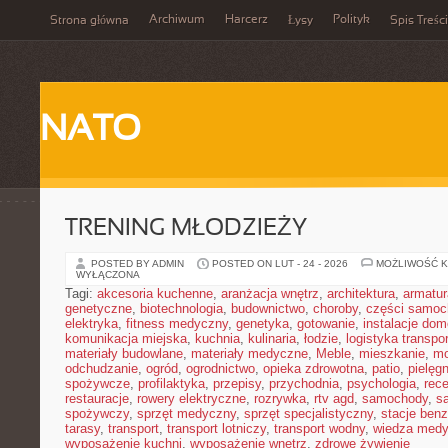
Archiwum
Harcerz
Polityk
Strona główna
Łysy
Spis Treści
NATO
TRENING MŁODZIEŻY
POSTED BY ADMIN
POSTED ON LUT - 24 - 2026
MOŻLIWOŚĆ 
WYŁĄCZONA
Tagi:
akcesoria kuchenne
,
aranżacja wnętrz
,
architektura
,
armatur
genetyczne
,
biotechnologia
,
budownictwo
,
choroby
,
części samo
elektryka
,
fitness medyczny
,
genetyka
,
gotowanie
,
instalacje do
komunikacja miejska
,
kuchnia
,
kulinaria
,
łodzie
,
logistyka transpo
materiały budowlane
,
materiały medyczne
,
Meble
,
mieszkanie
,
mo
odchudzanie
,
ogród
,
ogrodnictwo
,
opieka zdrowotna
,
patio
,
pielęgn
spożywcze
,
profilaktyka
,
przepisy
,
przychodnia
,
psychologia
,
rece
restauracje
,
rowery elektryczne
,
rozrywka
,
rtv agd
,
samochody
,
s
spożywczy
,
sprzęt medyczny
,
sprzęt specjalistyczny
,
stacje ben
tarasy
,
transport
,
transport lotniczy
,
transport wodny
,
wiedza med
wyposażenie kuchni
,
wyposażenie wnętrz
,
zdrowe żywienie