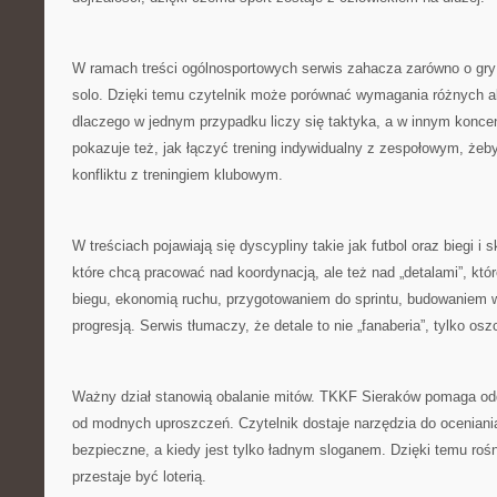
W ramach treści ogólnosportowych serwis zahacza zarówno o gry 
solo. Dzięki temu czytelnik może porównać wymagania różnych a
dlaczego w jednym przypadku liczy się taktyka, a w innym konce
pokazuje też, jak łączyć trening indywidualny z zespołowym, żeb
konfliktu z treningiem klubowym.
W treściach pojawiają się dyscypliny takie jak futbol oraz biegi i 
które chcą pracować nad koordynacją, ale też nad „detalami”, któr
biegu, ekonomią ruchu, przygotowaniem do sprintu, budowaniem 
progresją. Serwis tłumaczy, że detale to nie „fanaberia”, tylko os
Ważny dział stanowią obalanie mitów. TKKF Sieraków pomaga od
od modnych uproszczeń. Czytelnik dostaje narzędzia do oceniania 
bezpieczne, a kiedy jest tylko ładnym sloganem. Dzięki temu roś
przestaje być loterią.