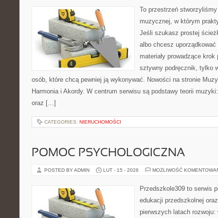
To przestrzeń stworzyliśmy 
muzycznej, w którym prakty
Jeśli szukasz prostej ścież
albo chcesz uporządkować 
materiały prowadzące krok p
sztywny podręcznik, tylko 
osób, które chcą pewniej ją wykonywać. Nowości na stronie Muz
Harmonia i Akordy. W centrum serwisu są podstawy teorii muzyki
oraz […]
CATEGORIES:
NIERUCHOMOŚCI
POMOC PSYCHOLOGICZNA
POSTED BY ADMIN
LUT - 15 - 2026
MOŻLIWOŚĆ KOMENTOWA
Przedszkole309 to serwis p
edukacji przedszkolnej ora
pierwszych latach rozwoju: 