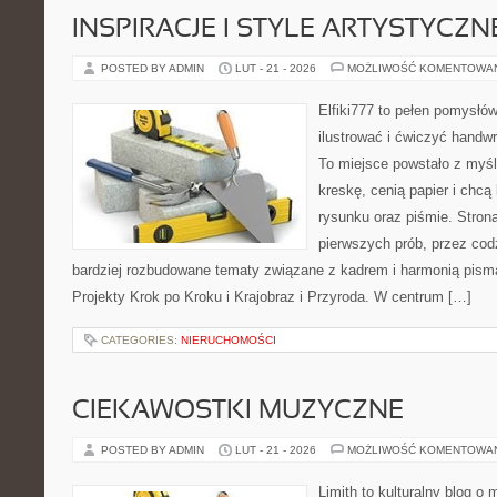
INSPIRACJE I STYLE ARTYSTYCZN
POSTED BY ADMIN
LUT - 21 - 2026
MOŻLIWOŚĆ KOMENTOWA
Elfiki777 to pełen pomysłów
ilustrować i ćwiczyć handw
To miejsce powstało z myśl
kreskę, cenią papier i chc
rysunku oraz piśmie. Stron
pierwszych prób, przez cod
bardziej rozbudowane tematy związane z kadrem i harmonią pisma
Projekty Krok po Kroku i Krajobraz i Przyroda. W centrum […]
CATEGORIES:
NIERUCHOMOŚCI
CIEKAWOSTKI MUZYCZNE
POSTED BY ADMIN
LUT - 21 - 2026
MOŻLIWOŚĆ KOMENTOWA
Limith to kulturalny blog o