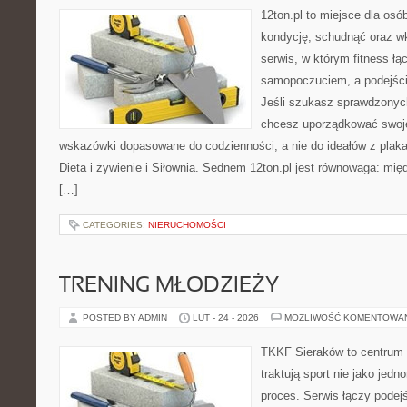
12ton.pl to miejsce dla os
kondycję, schudnąć oraz wk
serwis, w którym fitness łą
samopoczuciem, a podejście
Jeśli szukasz sprawdzonych
chcesz uporządkować swoje 
wskazówki dopasowane do codzienności, a nie do ideałów z plakat
Dieta i żywienie i Siłownia. Sednem 12ton.pl jest równowaga: mię
[…]
CATEGORIES:
NIERUCHOMOŚCI
TRENING MŁODZIEŻY
POSTED BY ADMIN
LUT - 24 - 2026
MOŻLIWOŚĆ KOMENTOWA
TKKF Sieraków to centrum w
traktują sport nie jako jedn
proces. Serwis łączy podej