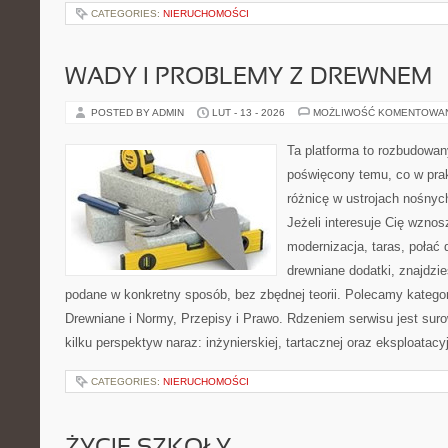
CATEGORIES:
NIERUCHOMOŚCI
WADY I PROBLEMY Z DREWNEM
POSTED BY ADMIN
LUT - 13 - 2026
MOŻLIWOŚĆ KOMENTOWA
Ta platforma to rozbudowan
poświęcony temu, co w prak
różnicę w ustrojach nośnyc
Jeżeli interesuje Cię wzno
modernizacja, taras, połać
drewniane dodatki, znajdzi
podane w konkretny sposób, bez zbędnej teorii. Polecamy katego
Drewniane i Normy, Przepisy i Prawo. Rdzeniem serwisu jest sur
kilku perspektyw naraz: inżynierskiej, tartacznej oraz eksploatacy
CATEGORIES:
NIERUCHOMOŚCI