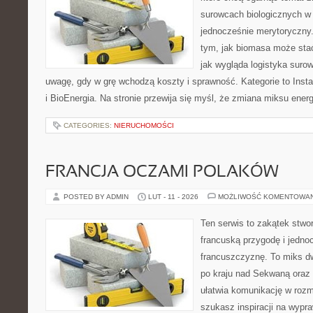
surowcach biologicznych w 
jednocześnie merytoryczny.
tym, jak biomasa może stać
jak wygląda logistyka suro
uwagę, gdy w grę wchodzą koszty i sprawność. Kategorie to Inst
i BioEnergia. Na stronie przewija się myśl, że zmiana miksu ene
CATEGORIES:
NIERUCHOMOŚCI
FRANCJA OCZAMI POLAKÓW
POSTED BY ADMIN
LUT - 11 - 2026
MOŻLIWOŚĆ KOMENTOWA
Ten serwis to zakątek stwor
francuską przygodę i jedno
francuszczyznę. To miks d
po kraju nad Sekwaną oraz
ułatwia komunikację w rozm
szukasz inspiracji na wypr