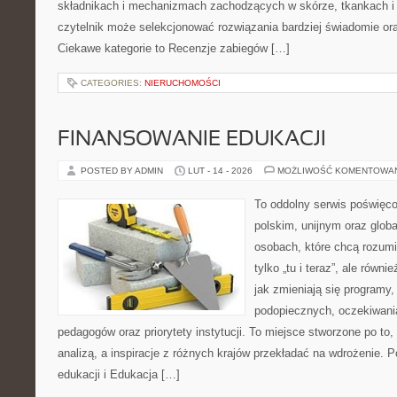
składnikach i mechanizmach zachodzących w skórze, tkankach i 
czytelnik może selekcjonować rozwiązania bardziej świadomie ora
Ciekawe kategorie to Recenzje zabiegów […]
CATEGORIES:
NIERUCHOMOŚCI
FINANSOWANIE EDUKACJI
POSTED BY ADMIN
LUT - 14 - 2026
MOŻLIWOŚĆ KOMENTOWA
To oddolny serwis poświęco
polskim, unijnym oraz glob
osobach, które chcą rozumie
tylko „tu i teraz”, ale równ
jak zmieniają się programy,
podopiecznych, oczekiwani
pedagogów oraz priorytety instytucji. To miejsce stworzone po to,
analizą, a inspiracje z różnych krajów przekładać na wdrożenie.
edukacji i Edukacja […]