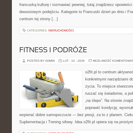
francuską kulturę i rozmawiać pewniej, tutaj znajdziesz opowieś
dwuosiowym podejściu. Kategorie to Francuski dzień po dniu i Fr
centrum tej strony […]
CATEGORIES:
NIERUCHOMOŚCI
FITNESS I PODRÓŻE
POSTED BY ADMIN
LUT - 10 - 2026
MOŻLIWOŚĆ KOMENTOWA
o2fit.pl to centrum aktywno
konkretnymi narzędziami do
życia. To miejsce stworzon
ruszać się świadomie, a jed
„na ślepo”. Na stronie znaj
poprawić kondycję, wysmukl
wspierać dobre samopoczucie — bez presji, za to z planem. Ciek
Suplementacja i Trening siłowy. Idea o2fit.pl opiera się na prost