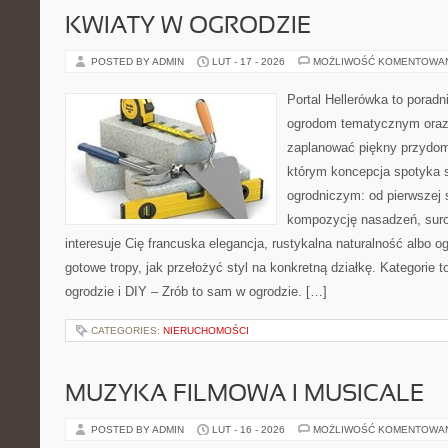
KWIATY W OGRODZIE
POSTED BY ADMIN
LUT - 17 - 2026
MOŻLIWOŚĆ KOMENTOWA
Portal Hellerówka to porad
ogrodom tematycznym oraz
zaplanować piękny przydom
którym koncepcja spotyka 
ogrodniczym: od pierwszej s
kompozycję nasadzeń, suro
interesuje Cię francuska elegancja, rustykalna naturalność albo o
gotowe tropy, jak przełożyć styl na konkretną działkę. Kategorie 
ogrodzie i DIY – Zrób to sam w ogrodzie. […]
CATEGORIES:
NIERUCHOMOŚCI
MUZYKA FILMOWA I MUSICALE
POSTED BY ADMIN
LUT - 16 - 2026
MOŻLIWOŚĆ KOMENTOWA