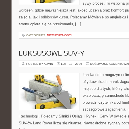
żywy proces. To wspólna prz
wdrożeń, gdzie najważniejsza jest jakość uczenia oraz komfort 
zajęcia, jak i odbiorców kursu. Polecamy Mówienie po angielsku 
strony opiera się na przekonaniu, […]
CATEGORIES:
NIERUCHOMOŚCI
LUKSUSOWE SUV-Y
POSTED BY ADMIN
LUT - 19 - 2026
MOŻLIWOŚĆ KOMENTOWA
Landworld to magazyn onli
użytkownikach marek Jagua
miejsce dla tych, którzy ch
eksploatację samochodu kl
prowadzi czytelnika od fun
szczegółowe zagadnienia, ł
i technologii. Polecamy Silniki i Osiągi i Rynek i Ceny W świeci
SUV-ów Land Rover liczą się niuanse. Nawet drobne sygnały potr