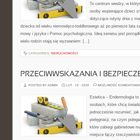
To centrum wiedzy, w który
osoby wspierające dzieci z
dotyczące rutyny dnia z m
dziecka od wieku niemowlęco-toddlerowego aż po pierwsze lata s
mowy i języka i Pomoc psychologiczna. Ideą serwisu jest porząd
wielu rodzin stają się wyzwaniem: […]
CATEGORIES:
NIERUCHOMOŚCI
PRZECIWWSKAZANIA I BEZPIEC
POSTED BY ADMIN
LUT - 15 - 2026
MOŻLIWOŚĆ KOMENTOWA
Estetica – Endermologia to 
osobach, które chcą świado
jednocześnie rozumieć, jak 
pielęgnacji, na czym polega
które zabiegi gabinetowe ma
miejsce łączy rzeczywistoś