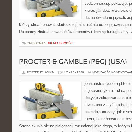
codziennością: pokazuje, j
kroku, jak dbać o zdrowie o
duchu świadomej rywalizacji
którzy chcą trenować skuteczniej, niezależnie od tego, czy są na
Polecamy Historie zawodników i trenerów i Trening funkcjonalny.
CATEGORIES:
NIERUCHOMOŚCI
PROCTER & GAMBLE (P&G) (USA)
POSTED BY ADMIN
LUT - 23 - 2026
MOŻLIWOŚĆ KOMENTOWA
johnmasters-polska.pl to blo
się kosmetykami i chcą po
decyzje zakupowe oraz piel
stworzone z myślą o tych, k
nakładają na cerę, jak dział
rutynę bez chaosu oraz be
Strona skupia się na pielęgnacji rozumianej jako droga, w którym l