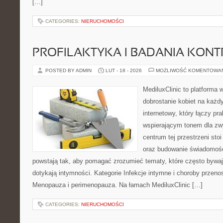
[…]
CATEGORIES:
NIERUCHOMOŚCI
PROFILAKTYKA I BADANIA KON
POSTED BY ADMIN
LUT - 18 - 2026
MOŻLIWOŚĆ KOMENTOWA
MediluxClinic to platforma 
dobrostanie kobiet na każdy
internetowy, który łączy pr
wspierającym tonem dla z
centrum tej przestrzeni sto
oraz budowanie świadomośc
powstają tak, aby pomagać zrozumieć tematy, które często bywaj
dotykają intymności. Kategorie Infekcje intymne i choroby przeno
Menopauza i perimenopauza. Na łamach MediluxClinic […]
CATEGORIES:
NIERUCHOMOŚCI