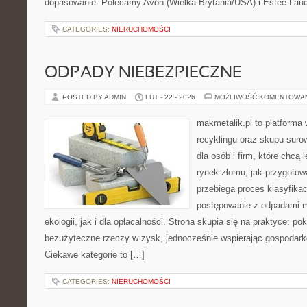
dopasowanie. Polecamy Avon (Wielka Brytania/USA) i Estée Lau
CATEGORIES:
NIERUCHOMOŚCI
ODPADY NIEBEZPIECZNE
POSTED BY ADMIN
LUT - 22 - 2026
MOŻLIWOŚĆ KOMENTOWA
makmetalik.pl to platforma
recyklingu oraz skupu suro
dla osób i firm, które chcą l
rynek złomu, jak przygotow
przebiega proces klasyfikac
postępowanie z odpadami m
ekologii, jak i dla opłacalności. Strona skupia się na praktyce: po
bezużyteczne rzeczy w zysk, jednocześnie wspierając gospodark
Ciekawe kategorie to […]
CATEGORIES:
NIERUCHOMOŚCI