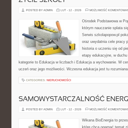
ŻYCIE SZKOŁY
POSTED BY ADMIN
LUT - 12 - 2026
MOŻLIWOŚĆ KOMENTOWA
Ośrodek Podstawowa w Pop
którym nauczanie splata s
Serwis szkolapopow.pl poka
oraz uwydatnia cele pracy 
historia o uczeniu się od p
etapy edukacyjne, w duchu 
kategorie to Edukacja w liczbach i Edukacja a wychowanie. W cen
uczeń oraz jego możliwości. Wczesna edukacja jest tu rozumiana 
CATEGORIES:
NIERUCHOMOŚCI
SAMOWYSTARCZALNOŚĆ ENERG
POSTED BY ADMIN
LUT - 12 - 2026
MOŻLIWOŚĆ KOMENTOWA
Wikana BioEnergia to przes
które chcą ogarnąć temat zie