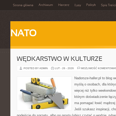
Archiwum
Harcerz
Polityk
Strona główna
Łysy
Spis Treści
NATO
WĘDKARSTWO W KULTURZE
POSTED BY ADMIN
LUT - 26 - 2026
MOŻLIWOŚĆ KOMENTOWA
Nadorsze-haller.pl to blog w
myślą o osobach, dla który
więcej niż tylko weekendo
którym doświadczenie łączy
ma pomagać łowić mądrzej i
Jeśli szukasz inspiracji, 
podejście do sprzętu, albo po prostu lubisz czytać o wodzie, ryba