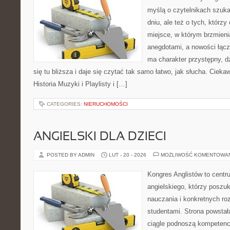
myślą o czytelnikach szuk
dniu, ale też o tych, którz
miejsce, w którym brzmieni
anegdotami, a nowości łącz
ma charakter przystępny, 
się tu bliższa i daje się czytać tak samo łatwo, jak słucha. Ciekaw
Historia Muzyki i Playlisty i […]
CATEGORIES:
NIERUCHOMOŚCI
ANGIELSKI DLA DZIECI
POSTED BY ADMIN
LUT - 20 - 2026
MOŻLIWOŚĆ KOMENTOWA
Kongres Anglistów to cent
angielskiego, którzy posz
nauczania i konkretnych ro
studentami. Strona powstał
ciągle podnoszą kompetencj