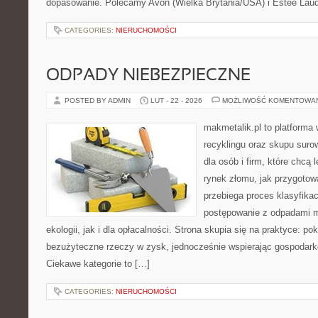
dopasowanie. Polecamy Avon (Wielka Brytania/USA) i Estée Lau
CATEGORIES:
NIERUCHOMOŚCI
ODPADY NIEBEZPIECZNE
POSTED BY ADMIN
LUT - 22 - 2026
MOŻLIWOŚĆ KOMENTOWA
makmetalik.pl to platforma
recyklingu oraz skupu suro
dla osób i firm, które chcą l
rynek złomu, jak przygotow
przebiega proces klasyfikac
postępowanie z odpadami m
ekologii, jak i dla opłacalności. Strona skupia się na praktyce: po
bezużyteczne rzeczy w zysk, jednocześnie wspierając gospodark
Ciekawe kategorie to […]
CATEGORIES:
NIERUCHOMOŚCI