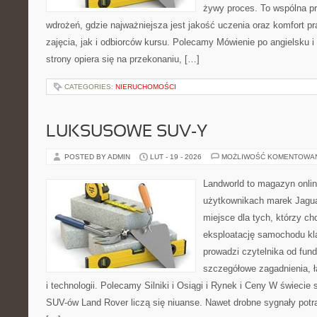
żywy proces. To wspólna prz
wdrożeń, gdzie najważniejsza jest jakość uczenia oraz komfort 
zajęcia, jak i odbiorców kursu. Polecamy Mówienie po angielsku 
strony opiera się na przekonaniu, […]
CATEGORIES:
NIERUCHOMOŚCI
LUKSUSOWE SUV-Y
POSTED BY ADMIN
LUT - 19 - 2026
MOŻLIWOŚĆ KOMENTOWA
Landworld to magazyn onli
użytkownikach marek Jagua
miejsce dla tych, którzy ch
eksploatację samochodu kl
prowadzi czytelnika od fun
szczegółowe zagadnienia, ł
i technologii. Polecamy Silniki i Osiągi i Rynek i Ceny W świeci
SUV-ów Land Rover liczą się niuanse. Nawet drobne sygnały potr