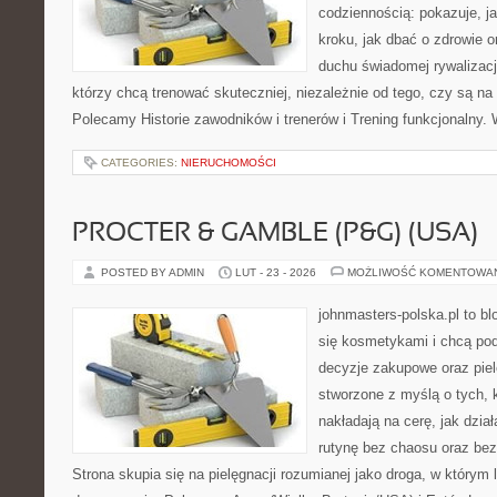
codziennością: pokazuje, j
kroku, jak dbać o zdrowie o
duchu świadomej rywalizacji
którzy chcą trenować skuteczniej, niezależnie od tego, czy są na
Polecamy Historie zawodników i trenerów i Trening funkcjonalny.
CATEGORIES:
NIERUCHOMOŚCI
PROCTER & GAMBLE (P&G) (USA)
POSTED BY ADMIN
LUT - 23 - 2026
MOŻLIWOŚĆ KOMENTOWA
johnmasters-polska.pl to blo
się kosmetykami i chcą po
decyzje zakupowe oraz piel
stworzone z myślą o tych, k
nakładają na cerę, jak dział
rutynę bez chaosu oraz be
Strona skupia się na pielęgnacji rozumianej jako droga, w którym l