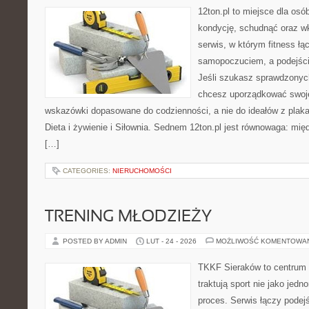
12ton.pl to miejsce dla os
kondycję, schudnąć oraz wk
serwis, w którym fitness łą
samopoczuciem, a podejście
Jeśli szukasz sprawdzonych
chcesz uporządkować swoje 
wskazówki dopasowane do codzienności, a nie do ideałów z plakat
Dieta i żywienie i Siłownia. Sednem 12ton.pl jest równowaga: mię
[…]
CATEGORIES:
NIERUCHOMOŚCI
TRENING MŁODZIEŻY
POSTED BY ADMIN
LUT - 24 - 2026
MOŻLIWOŚĆ KOMENTOWA
TKKF Sieraków to centrum w
traktują sport nie jako jedn
proces. Serwis łączy podej