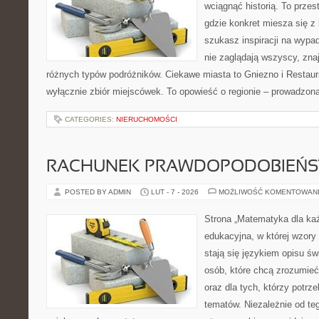
wciągnąć historią. To przes
gdzie konkret miesza się z 
szukasz inspiracji na wypa
nie zaglądają wszyscy, znaj
różnych typów podróżników. Ciekawe miasta to Gniezno i Restaurac
wyłącznie zbiór miejscówek. To opowieść o regionie – prowadzona
CATEGORIES:
NIERUCHOMOŚCI
RACHUNEK PRAWDOPODOBIEŃ
POSTED BY ADMIN
LUT - 7 - 2026
MOŻLIWOŚĆ KOMENTOWAN
Strona „Matematyka dla każ
edukacyjna, w której wzory 
stają się językiem opisu św
osób, które chcą zrozumie
oraz dla tych, którzy potrz
tematów. Niezależnie od te