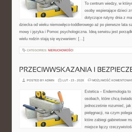
To centrum wiedzy, w który
osoby wspierające dzieci z
dotyczące rutyny dnia z m
dziecka od wieku niemowlęco-toddlerowego aż po pierwsze lata s
mowy i języka i Pomoc psychologiczna. Ideą serwisu jest porząd
wielu rodzin stają się wyzwaniem: […]
CATEGORIES:
NIERUCHOMOŚCI
PRZECIWWSKAZANIA I BEZPIEC
POSTED BY ADMIN
LUT - 15 - 2026
MOŻLIWOŚĆ KOMENTOWA
Estetica – Endermologia to 
osobach, które chcą świado
jednocześnie rozumieć, jak 
pielęgnacji, na czym polega
które zabiegi gabinetowe ma
miejsce łączy rzeczywistoś