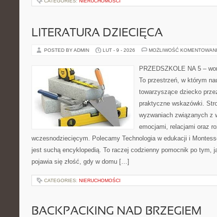
CATEGORIES:
NIERUCHOMOŚCI
LITERATURA DZIECIĘCA
POSTED BY ADMIN
LUT - 9 - 2026
MOŻLIWOŚĆ KOMENTOWAN
PRZEDSZKOLE NA 5 – worta
To przestrzeń, w którym na
towarzyszące dziecko prze
praktyczne wskazówki. Str
wyzwaniach związanych z w
emocjami, relacjami oraz 
wczesnodziecięcym. Polecamy Technologia w edukacji i Montessor
jest suchą encyklopedią. To raczej codzienny pomocnik po tym, j
pojawia się złość, gdy w domu […]
CATEGORIES:
NIERUCHOMOŚCI
BACKPACKING NAD BRZEGIEM