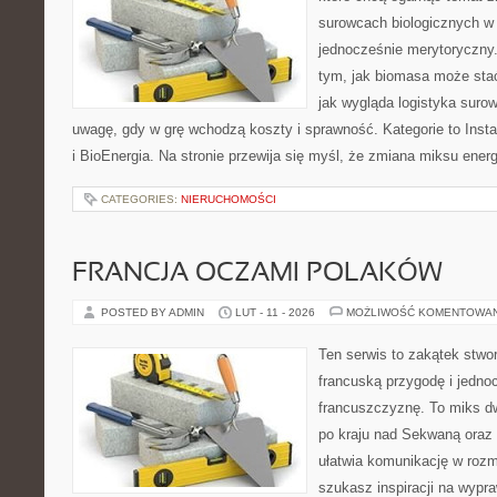
surowcach biologicznych w 
jednocześnie merytoryczny.
tym, jak biomasa może stać
jak wygląda logistyka suro
uwagę, gdy w grę wchodzą koszty i sprawność. Kategorie to Inst
i BioEnergia. Na stronie przewija się myśl, że zmiana miksu ene
CATEGORIES:
NIERUCHOMOŚCI
FRANCJA OCZAMI POLAKÓW
POSTED BY ADMIN
LUT - 11 - 2026
MOŻLIWOŚĆ KOMENTOWA
Ten serwis to zakątek stwor
francuską przygodę i jedno
francuszczyznę. To miks d
po kraju nad Sekwaną oraz
ułatwia komunikację w rozm
szukasz inspiracji na wypr