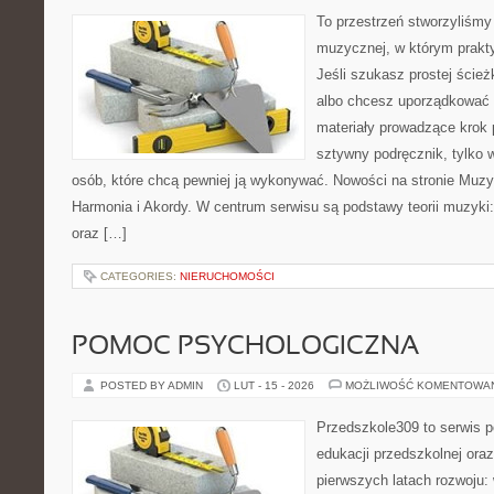
To przestrzeń stworzyliśmy 
muzycznej, w którym prakty
Jeśli szukasz prostej ścież
albo chcesz uporządkować 
materiały prowadzące krok p
sztywny podręcznik, tylko 
osób, które chcą pewniej ją wykonywać. Nowości na stronie Muz
Harmonia i Akordy. W centrum serwisu są podstawy teorii muzyki
oraz […]
CATEGORIES:
NIERUCHOMOŚCI
POMOC PSYCHOLOGICZNA
POSTED BY ADMIN
LUT - 15 - 2026
MOŻLIWOŚĆ KOMENTOWA
Przedszkole309 to serwis p
edukacji przedszkolnej ora
pierwszych latach rozwoju: 