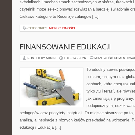
składnikach i mechanizmach zachodzących w skórze, tkankach i 
czytelnik może selekcjonować rozwiązania bardziej świadomie ora
Ciekawe kategorie to Recenzje zabiegów […]
CATEGORIES:
NIERUCHOMOŚCI
FINANSOWANIE EDUKACJI
POSTED BY ADMIN
LUT - 14 - 2026
MOŻLIWOŚĆ KOMENTOWA
To oddolny serwis poświęco
polskim, unijnym oraz glob
osobach, które chcą rozumie
tylko „tu i teraz”, ale równ
jak zmieniają się programy,
podopiecznych, oczekiwani
pedagogów oraz priorytety instytucji. To miejsce stworzone po to,
analizą, a inspiracje z różnych krajów przekładać na wdrożenie.
edukacji i Edukacja […]