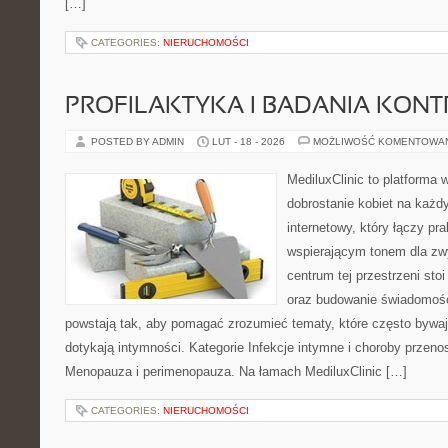
[…]
CATEGORIES:
NIERUCHOMOŚCI
PROFILAKTYKA I BADANIA KON
POSTED BY ADMIN
LUT - 18 - 2026
MOŻLIWOŚĆ KOMENTOWA
MediluxClinic to platforma 
dobrostanie kobiet na każdy
internetowy, który łączy pr
wspierającym tonem dla z
centrum tej przestrzeni sto
oraz budowanie świadomośc
powstają tak, aby pomagać zrozumieć tematy, które często bywaj
dotykają intymności. Kategorie Infekcje intymne i choroby przeno
Menopauza i perimenopauza. Na łamach MediluxClinic […]
CATEGORIES:
NIERUCHOMOŚCI