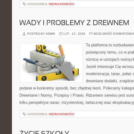
CATEGORIES:
NIERUCHOMOŚCI
WADY I PROBLEMY Z DREWNEM
POSTED BY ADMIN
LUT - 13 - 2026
MOŻLIWOŚĆ KOMENTOWA
Ta platforma to rozbudowan
poświęcony temu, co w prak
różnicę w ustrojach nośnyc
Jeżeli interesuje Cię wzno
modernizacja, taras, połać
drewniane dodatki, znajdzi
podane w konkretny sposób, bez zbędnej teorii. Polecamy katego
Drewniane i Normy, Przepisy i Prawo. Rdzeniem serwisu jest sur
kilku perspektyw naraz: inżynierskiej, tartacznej oraz eksploatacy
CATEGORIES:
NIERUCHOMOŚCI