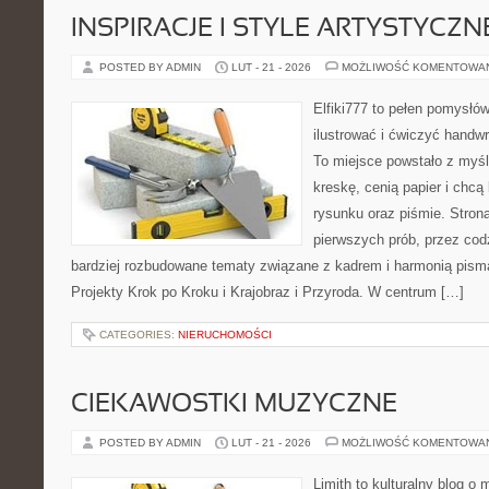
INSPIRACJE I STYLE ARTYSTYCZN
POSTED BY ADMIN
LUT - 21 - 2026
MOŻLIWOŚĆ KOMENTOWA
Elfiki777 to pełen pomysłów
ilustrować i ćwiczyć handw
To miejsce powstało z myśl
kreskę, cenią papier i chc
rysunku oraz piśmie. Stron
pierwszych prób, przez cod
bardziej rozbudowane tematy związane z kadrem i harmonią pisma
Projekty Krok po Kroku i Krajobraz i Przyroda. W centrum […]
CATEGORIES:
NIERUCHOMOŚCI
CIEKAWOSTKI MUZYCZNE
POSTED BY ADMIN
LUT - 21 - 2026
MOŻLIWOŚĆ KOMENTOWA
Limith to kulturalny blog o