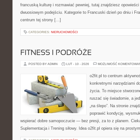
francuską kulturę i rozmawiać pewniej, tutaj znajdziesz opowieś
dwuosiowym podejściu. Kategorie to Francuski dzień po dniu i Fr
centrum tej strony […]
CATEGORIES:
NIERUCHOMOŚCI
FITNESS I PODRÓŻE
POSTED BY ADMIN
LUT - 10 - 2026
MOŻLIWOŚĆ KOMENTOWA
o2fit.pl to centrum aktywno
konkretnymi narzędziami do
życia. To miejsce stworzon
ruszać się świadomie, a jed
„na ślepo”. Na stronie znaj
poprawić kondycję, wysmukl
wspierać dobre samopoczucie — bez presji, za to z planem. Ciek
Suplementacja i Trening siłowy. Idea o2fit.pl opiera się na prost