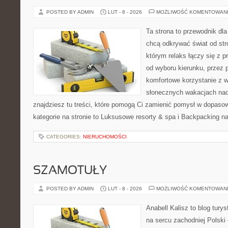
POSTED BY ADMIN
LUT - 8 - 2026
MOŻLIWOŚĆ KOMENTOWAN
Ta strona to przewodnik dla
chcą odkrywać świat od str
którym relaks łączy się z
od wyboru kierunku, przez 
komfortowe korzystanie z w
słonecznych wakacjach n
znajdziesz tu treści, które pomogą Ci zamienić pomysł w dopas
kategorie na stronie to Luksusowe resorty & spa i Backpacking n
CATEGORIES:
NIERUCHOMOŚCI
SZAMOTUŁY
POSTED BY ADMIN
LUT - 8 - 2026
MOŻLIWOŚĆ KOMENTOWAN
Anabell Kalisz to blog tur
na sercu zachodniej Polski –