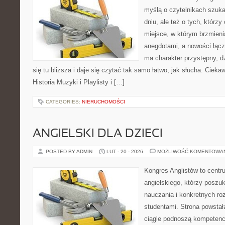
myślą o czytelnikach szuk
dniu, ale też o tych, którz
miejsce, w którym brzmieni
anegdotami, a nowości łącz
ma charakter przystępny, 
się tu bliższa i daje się czytać tak samo łatwo, jak słucha. Ciekaw
Historia Muzyki i Playlisty i […]
CATEGORIES:
NIERUCHOMOŚCI
ANGIELSKI DLA DZIECI
POSTED BY ADMIN
LUT - 20 - 2026
MOŻLIWOŚĆ KOMENTOWA
Kongres Anglistów to cent
angielskiego, którzy posz
nauczania i konkretnych ro
studentami. Strona powstał
ciągle podnoszą kompetencj