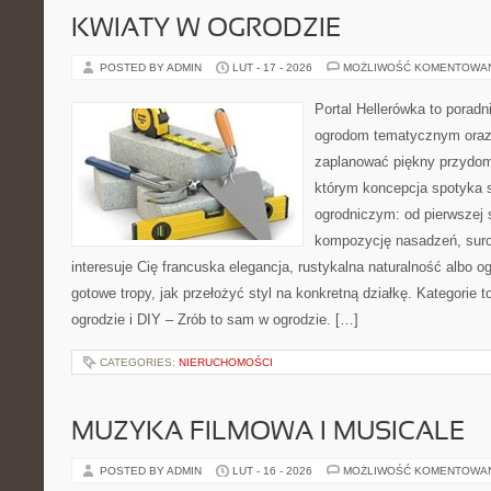
KWIATY W OGRODZIE
POSTED BY ADMIN
LUT - 17 - 2026
MOŻLIWOŚĆ KOMENTOWA
Portal Hellerówka to porad
ogrodom tematycznym oraz
zaplanować piękny przydom
którym koncepcja spotyka 
ogrodniczym: od pierwszej s
kompozycję nasadzeń, suro
interesuje Cię francuska elegancja, rustykalna naturalność albo o
gotowe tropy, jak przełożyć styl na konkretną działkę. Kategorie 
ogrodzie i DIY – Zrób to sam w ogrodzie. […]
CATEGORIES:
NIERUCHOMOŚCI
MUZYKA FILMOWA I MUSICALE
POSTED BY ADMIN
LUT - 16 - 2026
MOŻLIWOŚĆ KOMENTOWA