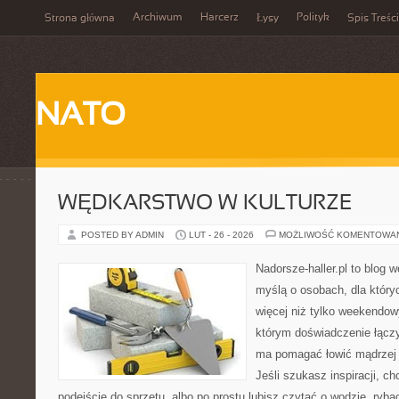
Archiwum
Harcerz
Polityk
Strona główna
Łysy
Spis Treści
NATO
WĘDKARSTWO W KULTURZE
POSTED BY ADMIN
LUT - 26 - 2026
MOŻLIWOŚĆ KOMENTOWA
Nadorsze-haller.pl to blog w
myślą o osobach, dla który
więcej niż tylko weekendo
którym doświadczenie łączy
ma pomagać łowić mądrzej i
Jeśli szukasz inspiracji, 
podejście do sprzętu, albo po prostu lubisz czytać o wodzie, ryba