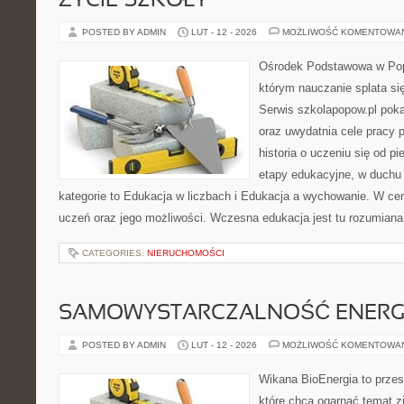
ŻYCIE SZKOŁY
POSTED BY ADMIN
LUT - 12 - 2026
MOŻLIWOŚĆ KOMENTOWA
Ośrodek Podstawowa w Pop
którym nauczanie splata s
Serwis szkolapopow.pl poka
oraz uwydatnia cele pracy 
historia o uczeniu się od p
etapy edukacyjne, w duchu 
kategorie to Edukacja w liczbach i Edukacja a wychowanie. W cen
uczeń oraz jego możliwości. Wczesna edukacja jest tu rozumiana 
CATEGORIES:
NIERUCHOMOŚCI
SAMOWYSTARCZALNOŚĆ ENERG
POSTED BY ADMIN
LUT - 12 - 2026
MOŻLIWOŚĆ KOMENTOWA
Wikana BioEnergia to przes
które chcą ogarnąć temat zie