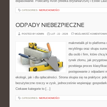
dopasowanie. Polecamy Avon (Wielka Brytania/USA) i Estée Lau
CATEGORIES:
NIERUCHOMOŚCI
ODPADY NIEBEZPIECZNE
POSTED BY ADMIN
LUT - 22 - 2026
MOŻLIWOŚĆ KOMENTOWA
makmetalik.pl to platforma
recyklingu oraz skupu suro
dla osób i firm, które chcą l
rynek złomu, jak przygotow
przebiega proces klasyfikac
postępowanie z odpadami m
ekologii, jak i dla opłacalności. Strona skupia się na praktyce: po
bezużyteczne rzeczy w zysk, jednocześnie wspierając gospodark
Ciekawe kategorie to […]
CATEGORIES:
NIERUCHOMOŚCI