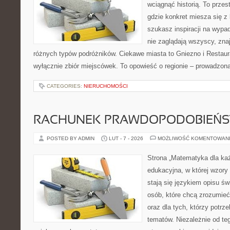
wciągnąć historią. To przes
gdzie konkret miesza się z 
szukasz inspiracji na wypa
nie zaglądają wszyscy, znaj
różnych typów podróżników. Ciekawe miasta to Gniezno i Restaurac
wyłącznie zbiór miejscówek. To opowieść o regionie – prowadzona
CATEGORIES:
NIERUCHOMOŚCI
RACHUNEK PRAWDOPODOBIEŃ
POSTED BY ADMIN
LUT - 7 - 2026
MOŻLIWOŚĆ KOMENTOWAN
Strona „Matematyka dla każ
edukacyjna, w której wzory 
stają się językiem opisu św
osób, które chcą zrozumie
oraz dla tych, którzy potrz
tematów. Niezależnie od te