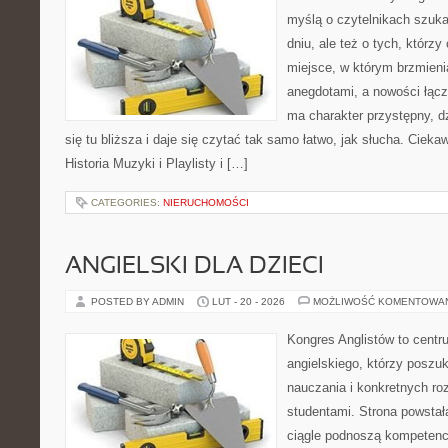
myślą o czytelnikach szuk
dniu, ale też o tych, którz
miejsce, w którym brzmieni
anegdotami, a nowości łącz
ma charakter przystępny, 
się tu bliższa i daje się czytać tak samo łatwo, jak słucha. Ciekaw
Historia Muzyki i Playlisty i […]
CATEGORIES:
NIERUCHOMOŚCI
ANGIELSKI DLA DZIECI
POSTED BY ADMIN
LUT - 20 - 2026
MOŻLIWOŚĆ KOMENTOWA
Kongres Anglistów to cent
angielskiego, którzy posz
nauczania i konkretnych ro
studentami. Strona powstał
ciągle podnoszą kompetencj