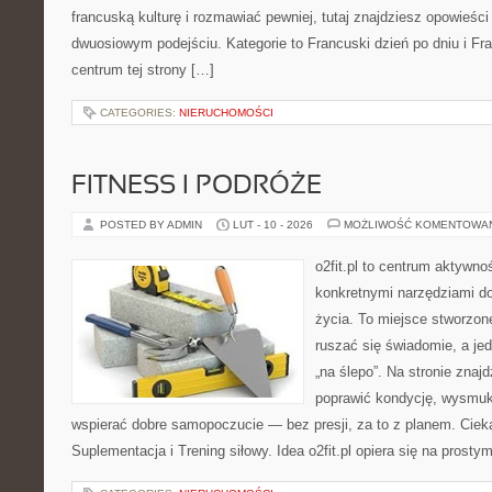
francuską kulturę i rozmawiać pewniej, tutaj znajdziesz opowieś
dwuosiowym podejściu. Kategorie to Francuski dzień po dniu i Fr
centrum tej strony […]
CATEGORIES:
NIERUCHOMOŚCI
FITNESS I PODRÓŻE
POSTED BY ADMIN
LUT - 10 - 2026
MOŻLIWOŚĆ KOMENTOWA
o2fit.pl to centrum aktywno
konkretnymi narzędziami do
życia. To miejsce stworzon
ruszać się świadomie, a jed
„na ślepo”. Na stronie znaj
poprawić kondycję, wysmukl
wspierać dobre samopoczucie — bez presji, za to z planem. Ciek
Suplementacja i Trening siłowy. Idea o2fit.pl opiera się na prost