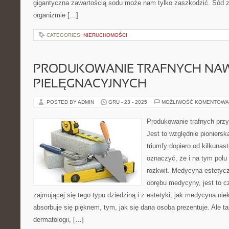
gigantyczna zawartością sodu może nam tylko zaszkodzić. Sód 
organizmie […]
CATEGORIES:
NIERUCHOMOŚCI
PRODUKOWANIE TRAFNYCH N
PIELĘGNACYJNYCH
POSTED BY ADMIN
GRU - 23 - 2025
MOŻLIWOŚĆ KOMENTOWA
Produkowanie trafnych prz
Jest to względnie pioniersk
triumfy dopiero od kilkunast
oznaczyć, że i na tym polu
rozkwit. Medycyna estetycz
obrębu medycyny, jest to c
zajmującej się tego typu dziedziną i z estetyki, jak medycyna nie
absorbuje się pięknem, tym, jak się dana osoba prezentuje. Ale 
dermatologii, […]