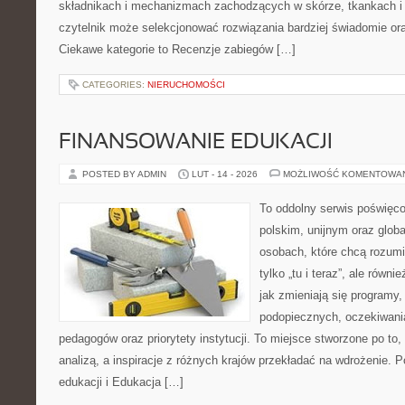
składnikach i mechanizmach zachodzących w skórze, tkankach i 
czytelnik może selekcjonować rozwiązania bardziej świadomie ora
Ciekawe kategorie to Recenzje zabiegów […]
CATEGORIES:
NIERUCHOMOŚCI
FINANSOWANIE EDUKACJI
POSTED BY ADMIN
LUT - 14 - 2026
MOŻLIWOŚĆ KOMENTOWA
To oddolny serwis poświęco
polskim, unijnym oraz glob
osobach, które chcą rozumie
tylko „tu i teraz”, ale równ
jak zmieniają się programy,
podopiecznych, oczekiwani
pedagogów oraz priorytety instytucji. To miejsce stworzone po to,
analizą, a inspiracje z różnych krajów przekładać na wdrożenie.
edukacji i Edukacja […]