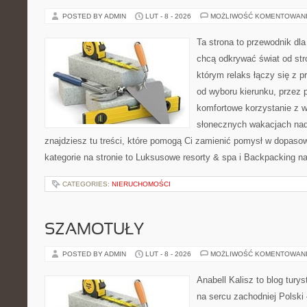
POSTED BY ADMIN
LUT - 8 - 2026
MOŻLIWOŚĆ KOMENTOWAN
Ta strona to przewodnik dla
chcą odkrywać świat od str
którym relaks łączy się z
od wyboru kierunku, przez 
komfortowe korzystanie z w
słonecznych wakacjach n
znajdziesz tu treści, które pomogą Ci zamienić pomysł w dopas
kategorie na stronie to Luksusowe resorty & spa i Backpacking n
CATEGORIES:
NIERUCHOMOŚCI
SZAMOTUŁY
POSTED BY ADMIN
LUT - 8 - 2026
MOŻLIWOŚĆ KOMENTOWAN
Anabell Kalisz to blog tur
na sercu zachodniej Polski –