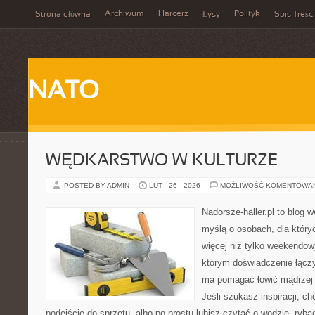
Archiwum
Harcerz
Polityk
Strona główna
Łysy
Spis Treści
NATO
WĘDKARSTWO W KULTURZE
POSTED BY ADMIN
LUT - 26 - 2026
MOŻLIWOŚĆ KOMENTOWA
Nadorsze-haller.pl to blog w
myślą o osobach, dla który
więcej niż tylko weekendo
którym doświadczenie łączy
ma pomagać łowić mądrzej i
Jeśli szukasz inspiracji, 
podejście do sprzętu, albo po prostu lubisz czytać o wodzie, ryba