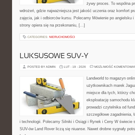
żywy proces. To wspólna prz
wdrożeń, gdzie najważniejsza jest jakość uczenia oraz komfort 
zajęcia, jak i odbiorców kursu. Polecamy Mówienie po angielsku 
strony opiera się na przekonaniu, […]
CATEGORIES:
NIERUCHOMOŚCI
LUKSUSOWE SUV-Y
POSTED BY ADMIN
LUT - 19 - 2026
MOŻLIWOŚĆ KOMENTOWA
Landworld to magazyn onli
użytkownikach marek Jagua
miejsce dla tych, którzy ch
eksploatację samochodu kl
prowadzi czytelnika od fun
szczegółowe zagadnienia, ł
i technologii. Polecamy Silniki i Osiągi i Rynek i Ceny W świeci
SUV-ów Land Rover liczą się niuanse. Nawet drobne sygnały potr