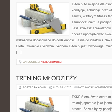
12ton.pl to miejsce dla os
kondycję, schudnąć oraz wk
serwis, w którym fitness łą
samopoczuciem, a podejście
Jeśli szukasz sprawdzonych
chcesz uporządkować swoje 
wskazówki dopasowane do codzienności, a nie do ideałów z plakat
Dieta i żywienie i Siłownia. Sednem 12ton.pl jest równowaga: mię
[…]
CATEGORIES:
NIERUCHOMOŚCI
TRENING MŁODZIEŻY
POSTED BY ADMIN
LUT - 24 - 2026
MOŻLIWOŚĆ KOMENTOWA
TKKF Sieraków to centrum w
traktują sport nie jako jedn
proces. Serwis łączy podej