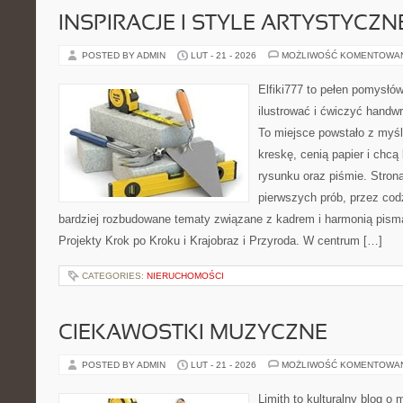
INSPIRACJE I STYLE ARTYSTYCZN
POSTED BY ADMIN
LUT - 21 - 2026
MOŻLIWOŚĆ KOMENTOWA
Elfiki777 to pełen pomysłów
ilustrować i ćwiczyć handw
To miejsce powstało z myśl
kreskę, cenią papier i chc
rysunku oraz piśmie. Stron
pierwszych prób, przez cod
bardziej rozbudowane tematy związane z kadrem i harmonią pisma
Projekty Krok po Kroku i Krajobraz i Przyroda. W centrum […]
CATEGORIES:
NIERUCHOMOŚCI
CIEKAWOSTKI MUZYCZNE
POSTED BY ADMIN
LUT - 21 - 2026
MOŻLIWOŚĆ KOMENTOWA
Limith to kulturalny blog o