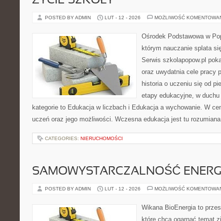
ŻYCIE SZKOŁY
POSTED BY ADMIN
LUT - 12 - 2026
MOŻLIWOŚĆ KOMENTOWA
Ośrodek Podstawowa w Pop
którym nauczanie splata s
Serwis szkolapopow.pl poka
oraz uwydatnia cele pracy 
historia o uczeniu się od p
etapy edukacyjne, w duchu 
kategorie to Edukacja w liczbach i Edukacja a wychowanie. W cen
uczeń oraz jego możliwości. Wczesna edukacja jest tu rozumiana 
CATEGORIES:
NIERUCHOMOŚCI
SAMOWYSTARCZALNOŚĆ ENERG
POSTED BY ADMIN
LUT - 12 - 2026
MOŻLIWOŚĆ KOMENTOWA
Wikana BioEnergia to przes
które chcą ogarnąć temat zie