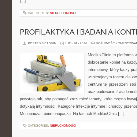
[…]
CATEGORIES:
NIERUCHOMOŚCI
PROFILAKTYKA I BADANIA KON
POSTED BY ADMIN
LUT - 18 - 2026
MOŻLIWOŚĆ KOMENTOWA
MediluxClinic to platforma 
dobrostanie kobiet na każdy
internetowy, który łączy pr
wspierającym tonem dla z
centrum tej przestrzeni sto
oraz budowanie świadomośc
powstają tak, aby pomagać zrozumieć tematy, które często bywaj
dotykają intymności. Kategorie Infekcje intymne i choroby przeno
Menopauza i perimenopauza. Na łamach MediluxClinic […]
CATEGORIES:
NIERUCHOMOŚCI