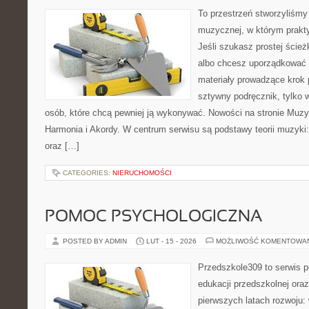
To przestrzeń stworzyliśmy 
muzycznej, w którym prakty
Jeśli szukasz prostej ścież
albo chcesz uporządkować 
materiały prowadzące krok p
sztywny podręcznik, tylko 
osób, które chcą pewniej ją wykonywać. Nowości na stronie Muz
Harmonia i Akordy. W centrum serwisu są podstawy teorii muzyki
oraz […]
CATEGORIES:
NIERUCHOMOŚCI
POMOC PSYCHOLOGICZNA
POSTED BY ADMIN
LUT - 15 - 2026
MOŻLIWOŚĆ KOMENTOWA
Przedszkole309 to serwis p
edukacji przedszkolnej ora
pierwszych latach rozwoju: 