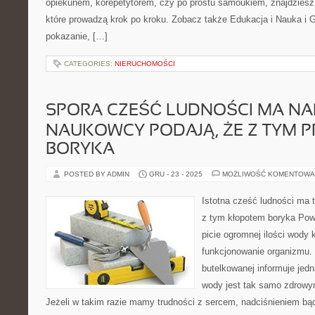
opiekunem, korepetytorem, czy po prostu samoukiem, znajdzies
które prowadzą krok po kroku. Zobacz także Edukacja i Nauka i G
pokazanie, […]
CATEGORIES:
NIERUCHOMOŚCI
SPORA CZEŚĆ LUDNOŚCI MA N
NAUKOWCY PODAJĄ, ŻE Z TYM 
BORYKA
POSTED BY ADMIN
GRU - 23 - 2025
MOŻLIWOŚĆ KOMENTOWA
Istotna cześć ludności ma 
z tym kłopotem boryka Pow
picie ogromnej ilości wody 
funkcjonowanie organizmu.
butelkowanej informuje jedn
wody jest tak samo zdrowy
Jeżeli w takim razie mamy trudności z sercem, nadciśnieniem bą