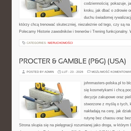
codziennością: pokazuje, j
kroku, jak dbać o zdrowie o
duchu świadomej rywalizacji
którzy chcą trenować skuteczniej, niezależnie od tego, czy są na
Polecamy Historie zawodników i trenerów i Trening funkcjonalny.
CATEGORIES:
NIERUCHOMOŚCI
PROCTER & GAMBLE (P&G) (USA)
POSTED BY ADMIN
LUT - 23 - 2026
MOŻLIWOŚĆ KOMENTOWA
johnmasters-polska.pl to blo
się kosmetykami i chcą po
decyzje zakupowe oraz piel
stworzone z myślą o tych, k
nakładają na cerę, jak dział
rutynę bez chaosu oraz be
Strona skupia się na pielęgnacji rozumianej jako droga, w którym l