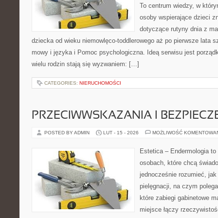
To centrum wiedzy, w który
osoby wspierające dzieci z
dotyczące rutyny dnia z m
dziecka od wieku niemowlęco-toddlerowego aż po pierwsze lata s
mowy i języka i Pomoc psychologiczna. Ideą serwisu jest porząd
wielu rodzin stają się wyzwaniem: […]
CATEGORIES:
NIERUCHOMOŚCI
PRZECIWWSKAZANIA I BEZPIEC
POSTED BY ADMIN
LUT - 15 - 2026
MOŻLIWOŚĆ KOMENTOWA
Estetica – Endermologia to 
osobach, które chcą świado
jednocześnie rozumieć, jak 
pielęgnacji, na czym polega
które zabiegi gabinetowe ma
miejsce łączy rzeczywistoś