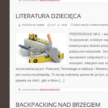
CATEGORIES:
NIERUCHOMOŚCI
LITERATURA DZIECIĘCA
POSTED BY ADMIN
LUT - 9 - 2026
MOŻLIWOŚĆ KOMENTOWAN
PRZEDSZKOLE NA 5 – worta
To przestrzeń, w którym na
towarzyszące dziecko prze
praktyczne wskazówki. Str
wyzwaniach związanych z w
emocjami, relacjami oraz 
wczesnodziecięcym. Polecamy Technologia w edukacji i Montessor
jest suchą encyklopedią. To raczej codzienny pomocnik po tym, j
pojawia się złość, gdy w domu […]
CATEGORIES:
NIERUCHOMOŚCI
BACKPACKING NAD BRZEGIEM