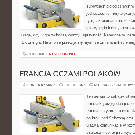
surowcach biologicznych w 
jednocześnie merytoryczny.
tym, jak biomasa może stać
jak wygląda logistyka suro
uwagę, gdy w grę wchodzą koszty i sprawność. Kategorie to Inst
i BioEnergia. Na stronie przewija się myśl, że zmiana miksu ene
CATEGORIES:
NIERUCHOMOŚCI
FRANCJA OCZAMI POLAKÓW
POSTED BY ADMIN
LUT - 11 - 2026
MOŻLIWOŚĆ KOMENTOWA
Ten serwis to zakątek stwor
francuską przygodę i jedno
francuszczyznę. To miks d
po kraju nad Sekwaną oraz
ułatwia komunikację w rozm
szukasz inspiracji na wypr