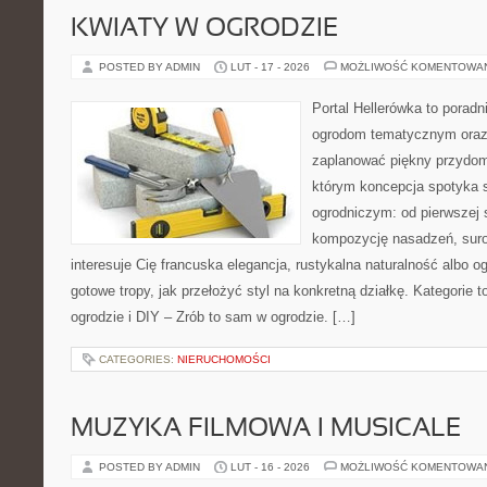
KWIATY W OGRODZIE
POSTED BY ADMIN
LUT - 17 - 2026
MOŻLIWOŚĆ KOMENTOWA
Portal Hellerówka to porad
ogrodom tematycznym oraz
zaplanować piękny przydom
którym koncepcja spotyka 
ogrodniczym: od pierwszej s
kompozycję nasadzeń, suro
interesuje Cię francuska elegancja, rustykalna naturalność albo o
gotowe tropy, jak przełożyć styl na konkretną działkę. Kategorie 
ogrodzie i DIY – Zrób to sam w ogrodzie. […]
CATEGORIES:
NIERUCHOMOŚCI
MUZYKA FILMOWA I MUSICALE
POSTED BY ADMIN
LUT - 16 - 2026
MOŻLIWOŚĆ KOMENTOWA