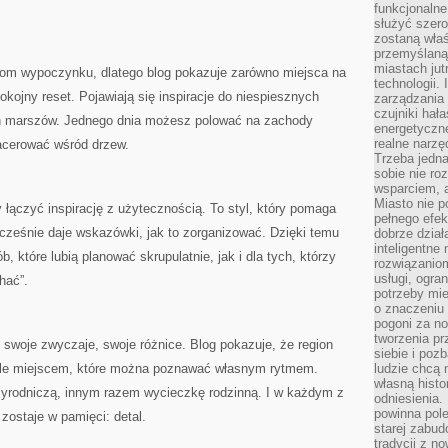
funkcjonaln
służyć szer
zostaną właś
przemyślaną 
miastach jut
mom wypoczynku, dlatego blog pokazuje zarówno miejsca na
technologii.
okojny reset. Pojawiają się inspiracje do niespiesznych
zarządzania 
czujniki hał
ch marszów. Jednego dnia możesz polować na zachody
energetyczne
realne narzę
pacerować wśród drzew.
Trzeba jedn
sobie nie r
wsparciem, a
Miasto nie p
 łączyć inspirację z użytecznością. To styl, który pomaga
pełnego efek
cześnie daje wskazówki, jak to zorganizować. Dzięki temu
dobrze dział
inteligentne 
, które lubią planować skrupulatnie, jak i dla tych, którzy
rozwiązaniom
usługi, ogra
hać”.
potrzeby mi
o znaczeniu 
pogoni za n
tworzenia p
swoje zwyczaje, swoje różnice. Blog pokazuje, że region
siebie i po
 ale miejscem, które można poznawać własnym rytmem.
ludzie chcą 
własną histo
zyrodniczą, innym razem wycieczkę rodzinną. I w każdym z
odniesienia.
powinna pol
zostaje w pamięci: detal.
starej zabud
tradycji z n