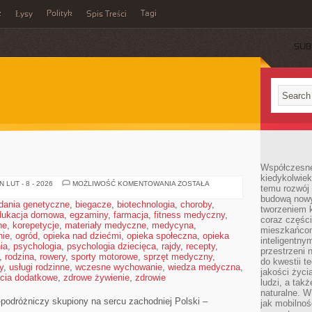
z
Polityk
Tagi
Łysy
Spis Treści
SUB
Współczesne 
kiedykolwiek
SZAMOTUŁY
 LUT - 8 - 2026
MOŻLIWOŚĆ KOMENTOWANIA
ZOSTAŁA
temu rozwój 
budową nowyc
dania genetyczne
,
biegacze
,
biotechnologia
,
choroby
,
tworzeniem 
dukacja domowa
,
egzaminy
,
farmacja
,
fitness medyczny
,
coraz części
ne
,
korepetycje
,
materiały medyczne
,
medycyna
,
mieszkańcom
nie
,
ogród
,
opieka nad dziećmi
,
opieka społeczna
,
opieka
inteligentny
ia
,
psychologia
,
psychologia dziecięca
,
rajdy
,
recepty
,
przestrzeni 
,
rodzina
,
rowery
,
sporty motorowe
,
sprzęt medyczny
,
do kwestii t
y
,
usługi rodzinne
,
wczesne wychowanie
,
wiedza medyczna
,
jakości życi
ęcia dodatkowe
,
zdrowe żywienie
,
zdrowie
ludzi, a tak
naturalne. W
o-podróżniczy skupiony na sercu zachodniej Polski –
jak mobilnoś