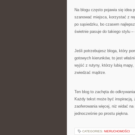
Na blogu często pojawia się idea
szanować miejsca, korzystać z reg
po sąsiedzku, bo czasem najlepsz
świetnie pasuje do takiego stylu –
Jeśli potrzebujesz bloga, który p
gotowych kierunków, to jest właśni
wyjść z rutyny, którzy lubią mapy,
zwiedzać mądrze.
Ten blog to zachęta do odkrywania 
Każdy tekst może być inspiracją,
zaoferowania więcej, niż widać na
jednocześnie po prostu piękna.
CATEGORIES:
NIERUCHOMOŚCI