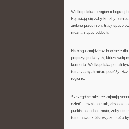
Wielkopolska to region o bogatej hi
Pojawiają się zabytki, izby pamięci
zielona przestrzeń: trasy spacerow
można złapać oddech.
Na blogu znajdziesz inspiracje dl
propozycje dla tych, którzy wolą 
komfortu. Wielkopolska potrafi by
tematycznych mikro-podróży. Raz
regionie.
Szczególne miejsce zajmują scena
dzień” – rozpisane tak, aby dało 
punkty na jednej trasie, żeby nie 
temu nawet krótki wyjazd może by