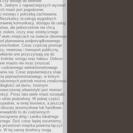
a czy dostęp do terenów
ch. Jednym z najważniejszych wyzwań
ch miast jest pogodzenie
o rozwoju z potrzebą zachowania
Mieszkańcy oczekują wygodnych
rawnej komunikacji, dostępu do usług
stwa, ale jednocześnie nie chcą
 zieleni, ciszy oraz estetycznego
 wielu miejscach na świecie obserwuje
e od planowania podporządkowanego
amochodom. Coraz częściej promuje
zy, rowerowy i transport publiczny,
właśnie one przyczyniają się do
a korków, smogu oraz hałasu. Dobrze
ane miasto nie musi zmuszać
o codziennego wielokilometrowego
nia się. Coraz popularniejsza staje
sta piętnastominutowego, w którym
odziennych potrzeb można zrealizować
dległości od domu. Istotnym
woczesnej urbanistyki jest również
nkcji. Przez lata wiele miast rozwijało
 silnie podzielony. W jednej części
ypialnie, w innej biurowce, a jeszcze
j obszary przemysłowe lub handlowe.
prowadziło to do codziennych
zeciążenia dróg i zaniku lokalnego
znego. Dziś coraz lepiej rozumiemy,
a przestrzeń miejska powinna łączyć
e. W tej samej dzielnicy mogą