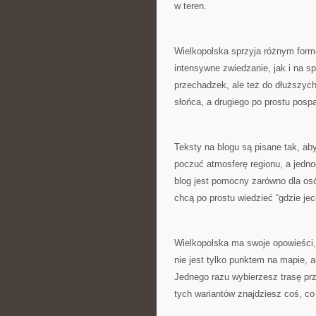
w teren.
Wielkopolska sprzyja różnym for
intensywne zwiedzanie, jak i na sp
przechadzek, ale też do dłuższy
słońca, a drugiego po prostu pos
Teksty na blogu są pisane tak, aby
poczuć atmosferę regionu, a jedno
blog jest pomocny zarówno dla osób
chcą po prostu wiedzieć “gdzie jec
Wielkopolska ma swoje opowieści, 
nie jest tylko punktem na mapie,
Jednego razu wybierzesz trasę pr
tych wariantów znajdziesz coś, co 