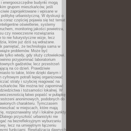
e i energooszczędne budynki mogą
okim grupom mieszkańców, jeśli
ciwie zaprojektowane i wpisane w
politykę urbanistyczną. W dyskusji o
ra coraz częściej pojawia się też temat
 Inteligentne oświetlenie, systemy
ruchem, monitoring jakości powietrza,
asu czy nowoczesne rozwiązania
 to nie futurystyczne wizje, lecz
dzia, które już dziś są wdrażane.
ak pamiętać, że technologia sama w
ozwiąże problemów. Może być
le tylko wtedy, gdy służy człowiekowi.
owinno przypominać laboratorium
townych gadżetów, lecz przestrzeń
ającą na co dzień. Prawdziwie
miasto to takie, które dzięki danym i
 cyfrowym potrafi lepiej organizować
niczać straty i szybciej reagować na
eszkańców. Nie można też zapominać
dziedzictwa i tożsamości lokalnej. W
owoczesnością łatwo popaść w pułapkę
rzestrzeni anonimowych, podobnych do
zbawionych charakteru. Tymczasem
mieszkać w miejscach, które mają
rię, rozpoznawalny styl i lokalne punkty
 Dlatego przyszłość urbanistyki nie
egać na bezrefleksyjnym wyburzaniu
owy, lecz na umiejętnym łączeniu
owymi funkcjami. Rewitalizacja dawnych