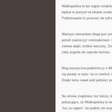
Wielkopolska to też region smaków
będzie to pomysł na lokalne smaki
Podróżowanie to przecież nie tylk
Ważnym elementem bloga jest rytm
potrafi zaskoczyć minimalizmem. D
zielone alejki, krótkie wieczory. Z
żeby pogoda nie zepsuła humoru.
Blog turystyczno-podróżniczy o Wie
się porady w stylu: na co zwrócić
Dzięki temu nawet jeśli jedziesz 
Na stronie znajdziesz też teksty,
pokazujące, że Wielkopolska to r
“tuż za rogiem”, bo podróż nie mu