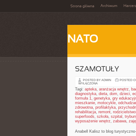
Archiwum
Harcer
Strona główna
NATO
SZAMOTUŁY
POSTED BY ADMIN
POSTED ON
WYŁĄCZONA
Tagi:
apteka
,
aranżacja wnętrz
,
ba
diagnostyka
,
dieta
,
dom
,
dzieci
,
e
formuła 1
,
genetyka
,
gry edukacyj
mieszkanie
,
motocykle
,
odchudza
zdrowotna
,
profilaktyka
,
przychodn
rehabilitacja
,
remont
,
rodzicielstwo
superfoods
,
szkoła
,
szpital
,
trybun
wyposażenie wnętrz
,
zabawa
,
zaj
Anabell Kalisz to blog turystyczn