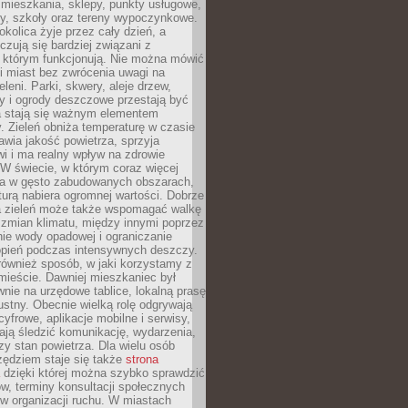
 mieszkania, sklepy, punkty usługowe,
cy, szkoły oraz tereny wypoczynkowe.
okolica żyje przez cały dzień, a
zują się bardziej związani z
 którym funkcjonują. Nie można mówić
i miast bez zwrócenia uwagi na
eleni. Parki, skwery, aleje drzew,
y i ogrody deszczowe przestają być
a stają się ważnym elementem
ry. Zieleń obniża temperaturę w czasie
awia jakość powietrza, sprzyja
i i ma realny wpływ na zdrowie
W świecie, w którym coraz więcej
ka w gęsto zabudowanych obszarach,
turą nabiera ogromnej wartości. Dobrze
 zieleń może także wspomagać walkę
 zmian klimatu, między innymi poprzez
ie wody opadowej i ograniczanie
opień podczas intensywnych deszczy.
również sposób, w jaki korzystamy z
 mieście. Dawniej mieszkaniec był
nie na urzędowe tablice, lokalną prasę
ustny. Obecnie wielką rolę odgrywają
cyfrowe, aplikacje mobilne i serwisy,
ają śledzić komunikację, wydarzenia,
zy stan powietrza. Dla wielu osób
ędziem staje się także
strona
dzięki której można szybko sprawdzić
w, terminy konsultacji społecznych
w organizacji ruchu. W miastach