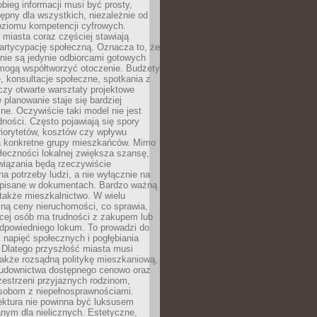
obieg informacji musi być prosty,
tępny dla wszystkich, niezależnie od
oziomu kompetencji cyfrowych.
miasta coraz częściej stawiają
artycypację społeczną. Oznacza to, że
nie są jedynie odbiorcami gotowych
 mogą współtworzyć otoczenie. Budżety
, konsultacje społeczne, spotkania z
czy otwarte warsztaty projektowe
e planowanie staje się bardziej
e. Oczywiście taki model nie jest
dności. Często pojawiają się spory
riorytetów, kosztów czy wpływu
na konkretne grupy mieszkańców. Mimo
ołeczności lokalnej zwiększa szansę,
wiązania będą rzeczywiście
a potrzeby ludzi, a nie wyłącznie na
apisane w dokumentach. Bardzo ważną
 także mieszkalnictwo. W wielu
ną ceny nieruchomości, co sprawia,
ęcej osób ma trudności z zakupem lub
powiedniego lokum. To prowadzi do
 napięć społecznych i pogłębiania
 Dlatego przyszłość miasta musi
akże rozsądną politykę mieszkaniową,
budownictwa dostępnego cenowo oraz
zestrzeni przyjaznych rodzinom,
osobom z niepełnosprawnościami.
ektura nie powinna być luksusem
nym dla nielicznych. Estetyczne,