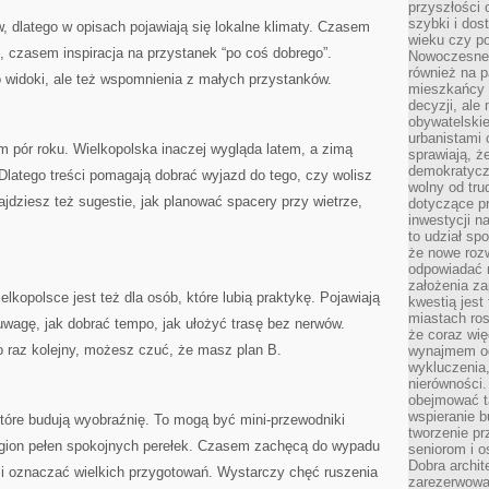
przyszłości 
szybki i dos
, dlatego w opisach pojawiają się lokalne klimaty. Czasem
wieku czy p
, czasem inspiracja na przystanek “po coś dobrego”.
Nowoczesne 
również na p
o widoki, ale też wspomnienia z małych przystanków.
mieszkańcy 
decyzji, ale
obywatelskie
urbanistami 
 pór roku. Wielkopolska inaczej wygląda latem, a zimą
sprawiają, ż
demokratyczn
latego treści pomagają dobrać wyjazd do tego, czy wolisz
wolny od tru
najdziesz też sugestie, jak planować spacery przy wietrze,
dotyczące p
inwestycji 
to udział sp
że nowe roz
odpowiadać n
założenia z
lkopolsce jest też dla osób, które lubią praktykę. Pojawiają
kwestią jest
miastach ros
 uwagę, jak dobrać tempo, jak ułożyć trasę bez nerwów.
że coraz wi
po raz kolejny, możesz czuć, że masz plan B.
wynajmem od
wykluczenia,
nierówności.
obejmować t
wspieranie 
 które budują wyobraźnię. To mogą być mini-przewodniki
tworzenie pr
egion pełen spokojnych perełek. Czasem zachęcą do wypadu
seniorom i 
Dobra archit
si oznaczać wielkich przygotowań. Wystarczy chęć ruszenia
zarezerwowa