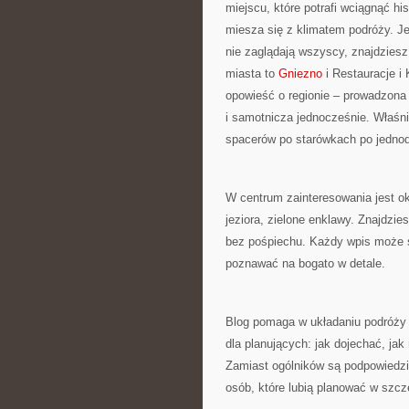
miejscu, które potrafi wciągnąć hi
miesza się z klimatem podróży. Je
nie zaglądają wszyscy, znajdziesz
miasta to
Gniezno
i Restauracje i 
opowieść o regionie – prowadzona 
i samotnicza jednocześnie. Właśni
spacerów po starówkach po jedno
W centrum zainteresowania jest ok
jeziora, zielone enklawy. Znajdzi
bez pośpiechu. Każdy wpis może s
poznawać na bogato w detale.
Blog pomaga w układaniu podróży o
dla planujących: jak dojechać, ja
Zamiast ogólników są podpowiedzi 
osób, które lubią planować w szcz