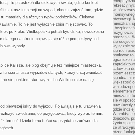
energetyczn
storią. To przestrzeń dla ciekawych świata, gdzie konkret
rekreacyjny
śli szukasz inspiracji na wypad, chcesz zajrzeć tam, gdzie
współczesny
intensywneg
 tu materiały dla różnych typów podróżników. Ciekawe
równowagi. 
mieszkań, sp
Kawiarnie. To nie jest wyłącznie zbiór miejscówek. To
i bezpieczeń
krok po kroku. Wielkopolska potrafi być dzika, nowoczesna
rezygnować z
otoczenia. W
e dlatego na stronie pojawiają się różne perspektywy: od
się odejści
dniowe wypady.
wyłącznie s
się ruch pies
ponieważ to 
ograniczeni
zaprojektow
olice Kalisza, ale blog obejmuje też mniejsze miasteczka,
człowieka d
esz tu scenariusze wyjazdów dla tych, którzy chcą zwiedzać
przemieszcza
się idea mia
tać się punktem startowym – bo Wielkopolskę da się
większość c
w niedużej o
elementem no
mieszanie fu
się w sposób
powstawały s
d pierwszej iskry do wyjazdu. Pojawiają się tu ułatwienia
gdzie indzie
k rozłożyć zwiedzanie, co przygotować, kiedy wybrać termin.
W praktyce 
dojazdów, pr
“z terenu”. Dzięki temu treści są przydatne zarówno dla
życia społec
że atrakcyjn
egółach.
różne funkcj