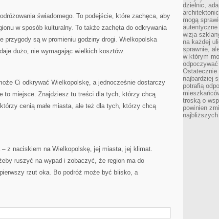
dzielnic, ada
architektoni
 podróżowania świadomego. To podejście, które zachęca, aby
mogą sprawić
autentyczne 
ionu w sposób kulturalny. To także zachęta do odkrywania
wizja szkla
e przygody są w promieniu godziny drogi. Wielkopolska
na każdej uli
sprawnie, al
 daje dużo, nie wymagając wielkich kosztów.
w którym mo
odpoczywać i
Ostatecznie 
najbardziej 
omoże Ci odkrywać Wielkopolskę, a jednocześnie dostarczy
potrafią odp
mieszkańców
e to miejsce. Znajdziesz tu treści dla tych, którzy chcą
troską o wsp
 którzy cenią małe miasta, ale też dla tych, którzy chcą
powinien zmi
najbliższyc
– z naciskiem na Wielkopolskę, jej miasta, jej klimat.
 żeby ruszyć na wypad i zobaczyć, że region ma do
 pierwszy rzut oka. Bo podróż może być blisko, a