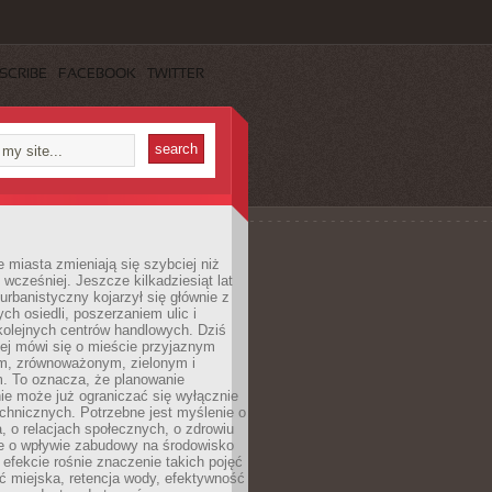
SCRIBE
FACEBOOK
TWITTER
miasta zmieniają się szybciej niż
 wcześniej. Jeszcze kilkadziesiąt lat
urbanistyczny kojarzył się głównie z
h osiedli, poszerzaniem ulic i
kolejnych centrów handlowych. Dziś
ej mówi się o mieście przyjaznym
, zrównoważonym, zielonym i
m. To oznacza, że planowanie
nie może już ograniczać się wyłącznie
echnicznych. Potrzebne jest myślenie o
a, o relacjach społecznych, o zdrowiu
że o wpływie zabudowy na środowisko
 efekcie rośnie znaczenie takich pojęć
ć miejska, retencja wody, efektywność