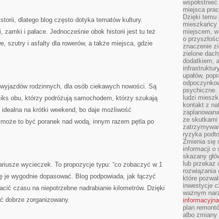
współistnieć
miejsca pra
Dzięki temu 
storii, dlatego blog często dotyka tematów kultury.
mieszkańcy c
, zamki i pałace. Jednocześnie obok historii jest tu też
miejscem, w
o przyszłośc
e, szutry i asfalty dla rowerów, a także miejsca, gdzie
znaczenie zi
zielone dach
dodatkiem, 
infrastruktu
upałów, popr
odpoczynkow
a wyjazdów rodzinnych, dla osób ciekawych nowości. Są
psychiczne. 
ludzi miesz
miks obu, którzy podróżują samochodem, którzy szukają
kontakt z na
ć idealna na krótki weekend, bo daje możliwość
zaplanowana
ze skutkami
 może to być poranek nad wodą, innym razem pętla po
zatrzymywan
ryzyka podt
Zmienia się 
informacji o
skazany głów
lub przekaz 
riusze wycieczek. To propozycje typu: “co zobaczyć w 1
rozwiązania 
się je wygodnie dopasować. Blog podpowiada, jak łączyć
które pozwal
inwestycje c
tracić czasu na niepotrzebne nadrabianie kilometrów. Dzięki
ważnym narz
ć dobrze zorganizowany.
informacyjna
plan remontó
albo zmiany 