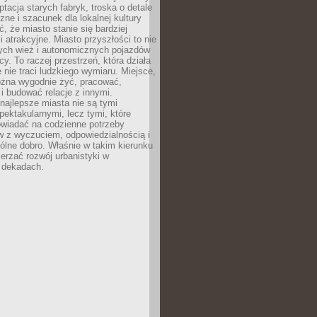
ptacja starych fabryk, troska o detale
czne i szacunek dla lokalnej kultury
, że miasto stanie się bardziej
i atrakcyjne. Miasto przyszłości to nie
nych wież i autonomicznych pojazdów
cy. To raczej przestrzeń, która działa
e nie traci ludzkiego wymiaru. Miejsce,
żna wygodnie żyć, pracować,
 budować relacje z innymi.
najlepsze miasta nie są tymi
spektakularnymi, lecz tymi, które
owiadać na codzienne potrzeby
 z wyczuciem, odpowiedzialnością i
ólne dobro. Właśnie w takim kierunku
erzać rozwój urbanistyki w
h dekadach.