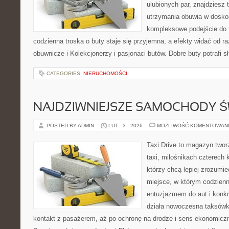
ulubionych par, znajdziesz
utrzymania obuwia w dosko
kompleksowe podejście do 
codzienna troska o buty staje się przyjemna, a efekty widać od ra
obuwnicze i Kolekcjonerzy i pasjonaci butów. Dobre buty potrafi sł
CATEGORIES:
NIERUCHOMOŚCI
NAJDZIWNIEJSZE SAMOCHODY Ś
POSTED BY ADMIN
LUT - 3 - 2026
MOŻLIWOŚĆ KOMENTOWAN
Taxi Drive to magazyn twor
taxi, miłośnikach czterech 
którzy chcą lepiej zrozumie
miejsce, w którym codzienn
entuzjazmem do aut i konkr
działa nowoczesna taksówk
kontakt z pasażerem, aż po ochronę na drodze i sens ekonomicz