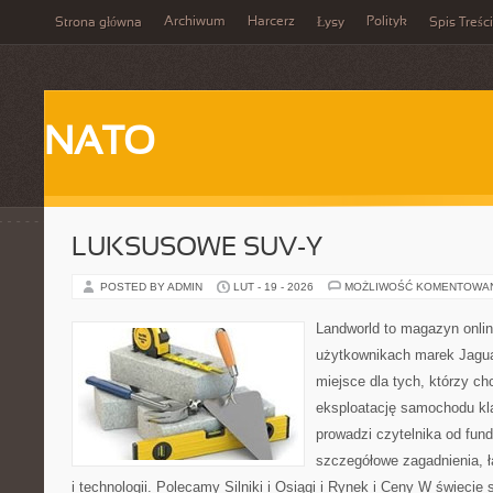
Archiwum
Harcerz
Polityk
Strona główna
Łysy
Spis Treści
NATO
LUKSUSOWE SUV-Y
POSTED BY ADMIN
LUT - 19 - 2026
MOŻLIWOŚĆ KOMENTOWA
Landworld to magazyn onli
użytkownikach marek Jagua
miejsce dla tych, którzy ch
eksploatację samochodu kl
prowadzi czytelnika od fun
szczegółowe zagadnienia, ł
i technologii. Polecamy Silniki i Osiągi i Rynek i Ceny W świeci