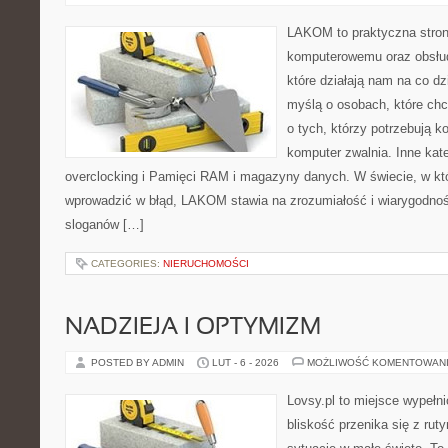
LAKOM to praktyczna stron
komputerowemu oraz obsłud
które działają nam na co dz
myślą o osobach, które ch
o tych, którzy potrzebują 
komputer zwalnia. Inne kate
overclocking i Pamięci RAM i magazyny danych. W świecie, w któ
wprowadzić w błąd, LAKOM stawia na zrozumiałość i wiarygodno
sloganów […]
CATEGORIES:
NIERUCHOMOŚCI
NADZIEJA I OPTYMIZM
POSTED BY ADMIN
LUT - 6 - 2026
MOŻLIWOŚĆ KOMENTOWAN
Lovsy.pl to miejsce wypełn
bliskość przenika się z rut