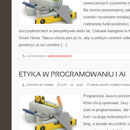
nowoczesnych systemów ins
Na stronie prezentujemy p
szeroko rozumiane instalac
codziennej funkcjonalności
oszczędnościach w perspektywie wielu lat. Ciekawe kategorie to 
Smart Home. Nasza strona jest po to, aby w jednym centrum zeb
przełożyć je na czytelne […]
CATEGORIES:
NIERUCHOMOŚCI
ETYKA W PROGRAMOWANIU I AI
POSTED BY ADMIN
STY - 10 - 2026
MOŻLIWOŚĆ KOMENTOWA
Programista Java to przest
które chcą opanować Javy o
start w programowaniu, ale t
kod i szukają konkretnych r
blog, a przede wszystkim z