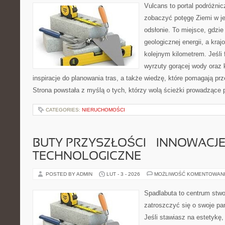
Vulcans to portal podróżnic
zobaczyć potęgę Ziemi w jej
odsłonie. To miejsce, gdzie 
geologicznej energii, a kra
kolejnym kilometrem. Jeśli 
wyrzuty gorącej wody oraz 
inspiracje do planowania tras, a także wiedzę, które pomagają p
Strona powstała z myślą o tych, którzy wolą ścieżki prowadzące 
CATEGORIES:
NIERUCHOMOŚCI
BUTY PRZYSZŁOŚCI – INNOWACJ
TECHNOLOGICZNE
POSTED BY ADMIN
LUT - 3 - 2026
MOŻLIWOŚĆ KOMENTOWAN
Spadlabuta to centrum stwo
zatroszczyć się o swoje pa
Jeśli stawiasz na estetykę,