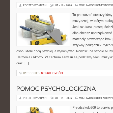
POSTED BY ADMIN
LUT - 16 - 2026
MOŻLIWOŚĆ KOMENTOWA
To przestrzeń stworzyliśmy 
muzycznej, w którym prakty
Jeśli szukasz prostej ścież
albo chcesz uporządkować 
materiały prowadzące krok p
sztywny podręcznik, tylko 
osób, które chcą pewniej ją wykonywać. Nowości na stronie Muz
Harmonia i Akordy. W centrum serwisu są podstawy teorii muzyki
oraz […]
CATEGORIES:
NIERUCHOMOŚCI
POMOC PSYCHOLOGICZNA
POSTED BY ADMIN
LUT - 15 - 2026
MOŻLIWOŚĆ KOMENTOWA
Przedszkole309 to serwis p