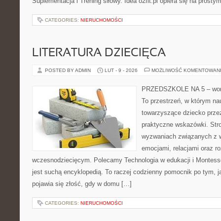
Suplementacja i Trening siłowy. Idea o2fit.pl opiera się na prost
CATEGORIES:
NIERUCHOMOŚCI
LITERATURA DZIECIĘCA
POSTED BY ADMIN
LUT - 9 - 2026
MOŻLIWOŚĆ KOMENTOWAN
PRZEDSZKOLE NA 5 – worta
To przestrzeń, w którym na
towarzyszące dziecko prze
praktyczne wskazówki. Str
wyzwaniach związanych z w
emocjami, relacjami oraz 
wczesnodziecięcym. Polecamy Technologia w edukacji i Montessor
jest suchą encyklopedią. To raczej codzienny pomocnik po tym, j
pojawia się złość, gdy w domu […]
CATEGORIES:
NIERUCHOMOŚCI