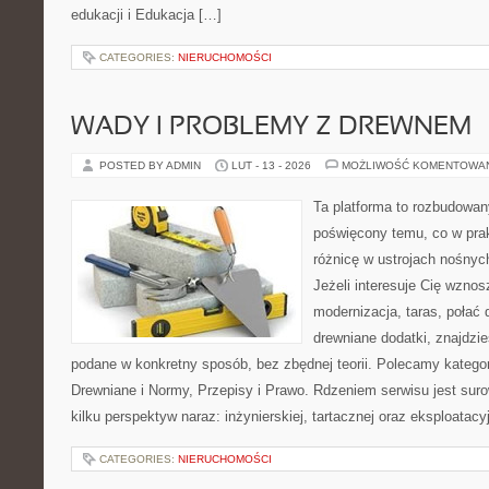
edukacji i Edukacja […]
CATEGORIES:
NIERUCHOMOŚCI
WADY I PROBLEMY Z DREWNEM
POSTED BY ADMIN
LUT - 13 - 2026
MOŻLIWOŚĆ KOMENTOWA
Ta platforma to rozbudowan
poświęcony temu, co w prak
różnicę w ustrojach nośnyc
Jeżeli interesuje Cię wzno
modernizacja, taras, połać
drewniane dodatki, znajdzi
podane w konkretny sposób, bez zbędnej teorii. Polecamy katego
Drewniane i Normy, Przepisy i Prawo. Rdzeniem serwisu jest sur
kilku perspektyw naraz: inżynierskiej, tartacznej oraz eksploatacy
CATEGORIES:
NIERUCHOMOŚCI