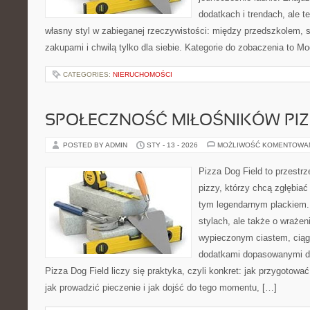
dodatkach i trendach, ale t
własny styl w zabieganej rzeczywistości: między przedszkolem, 
zakupami i chwilą tylko dla siebie. Kategorie do zobaczenia to M
CATEGORIES:
NIERUCHOMOŚCI
SPOŁECZNOŚĆ MIŁOŚNIKÓW PIZ
POSTED BY ADMIN
STY - 13 - 2026
MOŻLIWOŚĆ KOMENTOWA
Pizza Dog Field to przestr
pizzy, którzy chcą zgłębiać
tym legendarnym plackiem. 
stylach, ale także o wrażen
wypieczonym ciastem, ciąg
dodatkami dopasowanymi do
Pizza Dog Field liczy się praktyka, czyli konkret: jak przygotować
jak prowadzić pieczenie i jak dojść do tego momentu, […]