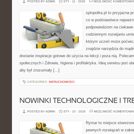
POSTED BY ADMIN
STY - 11 - 2026
MOŻLIWOŚĆ KOMENTOWA
sptopolka.pl to przyjazna 
co w podstawówce najważni
podpowiedziom na ciekawe 
codziennym rozwijaniu umie
którym uczeń może poćwicz
znajdzie narzędzia do mądr
dostanie inspiracje gotowe do użycia na lekcji i poza nią. Polec
społecznych i Zdrowie, higiena i profilaktyka. Ideą serwisu jest uł
aby był zrozumiały […]
CATEGORIES:
NIERUCHOMOŚCI
NOWINKI TECHNOLOGICZNE I TR
POSTED BY ADMIN
STY - 10 - 2026
MOŻLIWOŚĆ KOMENTOWA
Rymar to miejsce stworzone
pewnych rozwiązań w zakre