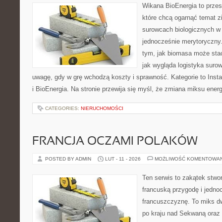
Wikana BioEnergia to przes
które chcą ogarnąć temat zie
surowcach biologicznych w 
jednocześnie merytoryczny.
tym, jak biomasa może stać
jak wygląda logistyka suro
uwagę, gdy w grę wchodzą koszty i sprawność. Kategorie to Inst
i BioEnergia. Na stronie przewija się myśl, że zmiana miksu ene
CATEGORIES:
NIERUCHOMOŚCI
FRANCJA OCZAMI POLAKÓW
POSTED BY ADMIN
LUT - 11 - 2026
MOŻLIWOŚĆ KOMENTOWA
Ten serwis to zakątek stwor
francuską przygodę i jedno
francuszczyznę. To miks d
po kraju nad Sekwaną oraz