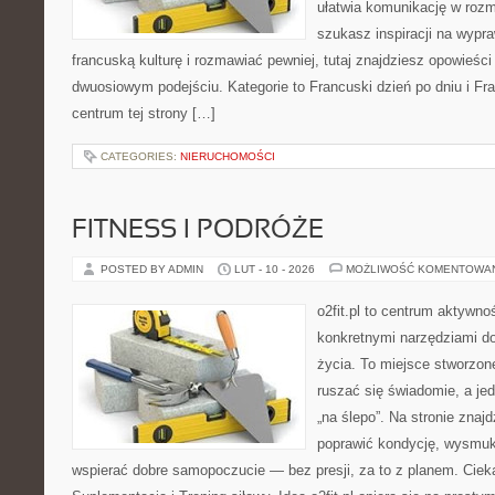
ułatwia komunikację w rozm
szukasz inspiracji na wypr
francuską kulturę i rozmawiać pewniej, tutaj znajdziesz opowieś
dwuosiowym podejściu. Kategorie to Francuski dzień po dniu i Fr
centrum tej strony […]
CATEGORIES:
NIERUCHOMOŚCI
FITNESS I PODRÓŻE
POSTED BY ADMIN
LUT - 10 - 2026
MOŻLIWOŚĆ KOMENTOWA
o2fit.pl to centrum aktywno
konkretnymi narzędziami do
życia. To miejsce stworzon
ruszać się świadomie, a jed
„na ślepo”. Na stronie znaj
poprawić kondycję, wysmukl
wspierać dobre samopoczucie — bez presji, za to z planem. Ciek