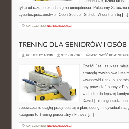
scenariusze, dzięki którym w
tylko od razu przekłada się na umiejętności. Polecamy Sztuczna i
cyberbezpieczeństwie i Open Source i GitHub. W centrum tej […]
CATEGORIES:
NIERUCHOMOŚCI
TRENING DLA SENIORÓW I OSÓB 
POSTED BY ADMIN
STY - 10 - 2026
MOŻLIWOŚĆ KOMENTOWA
Cześć! Jeśli szukasz miejsc
strategią żywieniową i real
www.dawidulinski.pl został
aby prowadzić osoby z Piły 
w drodze do lepszej kondycj
Dawid | Treningi i dieta onli
zobowiązanie ciągłej pracy opartej o plan, ocenę i indywidualizac
kategorie to Trening personalny i Fitness […]
CATEGORIES:
NIERUCHOMOŚCI