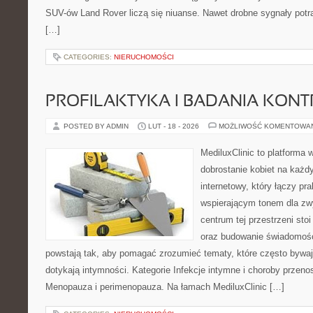
SUV-ów Land Rover liczą się niuanse. Nawet drobne sygnały potr
[…]
CATEGORIES:
NIERUCHOMOŚCI
PROFILAKTYKA I BADANIA KON
POSTED BY ADMIN
LUT - 18 - 2026
MOŻLIWOŚĆ KOMENTOWA
MediluxClinic to platforma 
dobrostanie kobiet na każdy
internetowy, który łączy pr
wspierającym tonem dla z
centrum tej przestrzeni sto
oraz budowanie świadomośc
powstają tak, aby pomagać zrozumieć tematy, które często bywaj
dotykają intymności. Kategorie Infekcje intymne i choroby przeno
Menopauza i perimenopauza. Na łamach MediluxClinic […]