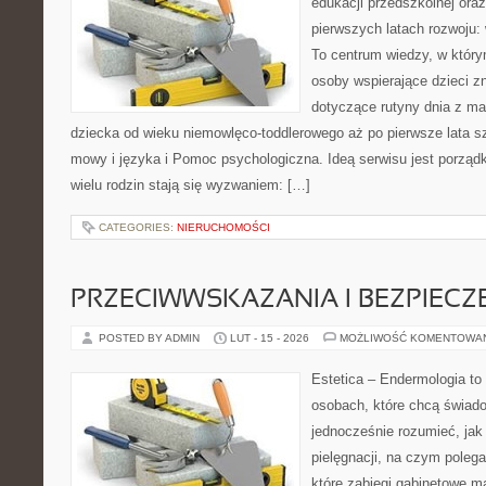
edukacji przedszkolnej ora
pierwszych latach rozwoju: 
To centrum wiedzy, w który
osoby wspierające dzieci z
dotyczące rutyny dnia z m
dziecka od wieku niemowlęco-toddlerowego aż po pierwsze lata s
mowy i języka i Pomoc psychologiczna. Ideą serwisu jest porząd
wielu rodzin stają się wyzwaniem: […]
CATEGORIES:
NIERUCHOMOŚCI
PRZECIWWSKAZANIA I BEZPIEC
POSTED BY ADMIN
LUT - 15 - 2026
MOŻLIWOŚĆ KOMENTOWA
Estetica – Endermologia to 
osobach, które chcą świado
jednocześnie rozumieć, jak 
pielęgnacji, na czym polega
które zabiegi gabinetowe ma