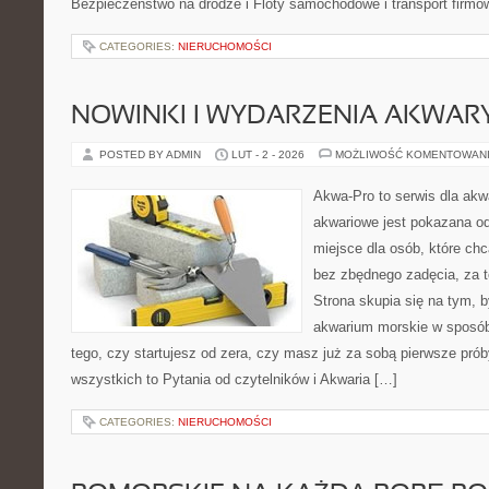
Bezpieczeństwo na drodze i Floty samochodowe i transport firmo
CATEGORIES:
NIERUCHOMOŚCI
NOWINKI I WYDARZENIA AKWAR
POSTED BY ADMIN
LUT - 2 - 2026
MOŻLIWOŚĆ KOMENTOWAN
Akwa-Pro to serwis dla ak
akwariowe jest pokazana od
miejsce dla osób, które ch
bez zbędnego zadęcia, za t
Strona skupia się na tym, 
akwarium morskie w sposób
tego, czy startujesz od zera, czy masz już za sobą pierwsze prób
wszystkich to Pytania od czytelników i Akwaria […]
CATEGORIES:
NIERUCHOMOŚCI