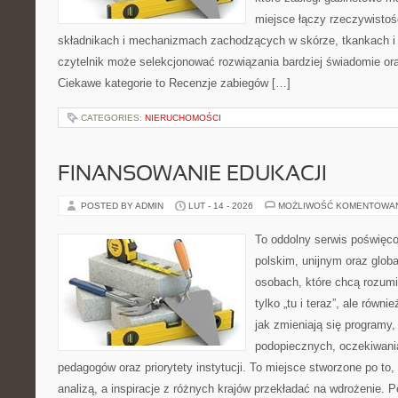
miejsce łączy rzeczywistoś
składnikach i mechanizmach zachodzących w skórze, tkankach i 
czytelnik może selekcjonować rozwiązania bardziej świadomie ora
Ciekawe kategorie to Recenzje zabiegów […]
CATEGORIES:
NIERUCHOMOŚCI
FINANSOWANIE EDUKACJI
POSTED BY ADMIN
LUT - 14 - 2026
MOŻLIWOŚĆ KOMENTOWA
To oddolny serwis poświęco
polskim, unijnym oraz glob
osobach, które chcą rozumie
tylko „tu i teraz”, ale równ
jak zmieniają się programy,
podopiecznych, oczekiwani
pedagogów oraz priorytety instytucji. To miejsce stworzone po to,
analizą, a inspiracje z różnych krajów przekładać na wdrożenie.