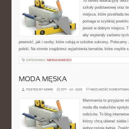
To serwis edukacyjny tworz
szkoły podstawowej oraz te
miejsca, które przekłada te
pomaga w szybkiej powtórc
jesteś w dobrym miejscu. T
aby wspierały zarówno tych
pewność, jak i osoby, które celują w szkolne sukcesy. Polecamy 
polski. Na stronie znajdziesz wyjaśnienia tematów, które zwykle s
CATEGORIES:
NIERUCHOMOŚCI
MODA MĘSKA
POSTED BY ADMIN
STY - 14 - 2026
MOŻLIWOŚĆ KOMENTOWA
Mammamia to przyjazne mie
moda dla maluchów spotyka
rodziców. To blog interneto
którzy chcą ubierać siebie 
jednocześnie ładnie. Znajdz