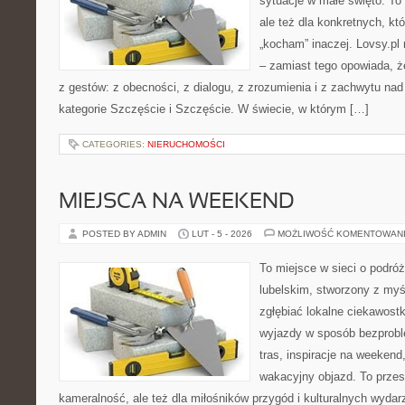
sytuacje w małe święto. To
ale też dla konkretnych, kt
„kocham” inaczej. Lovsy.pl 
– zamiast tego opowiada, ż
z gestów: z obecności, z dialogu, z zrozumienia i z zachwytu nad
kategorie Szczęście i Szczęście. W świecie, w którym […]
CATEGORIES:
NIERUCHOMOŚCI
MIEJSCA NA WEEKEND
POSTED BY ADMIN
LUT - 5 - 2026
MOŻLIWOŚĆ KOMENTOWAN
To miejsce w sieci o podró
lubelskim, stworzony z myśl
zgłębiać lokalne ciekawostk
wyjazdy w sposób bezprobl
tras, inspiracje na weekend
wakacyjny objazd. To przest
kameralność, ale też dla miłośników przygód i kulturalnych wydar