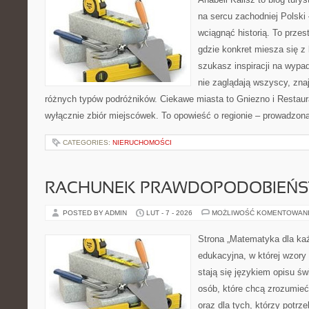
na sercu zachodniej Polski –
wciągnąć historią. To przes
gdzie konkret miesza się z 
szukasz inspiracji na wypa
nie zaglądają wszyscy, znaj
różnych typów podróżników. Ciekawe miasta to Gniezno i Restaurac
wyłącznie zbiór miejscówek. To opowieść o regionie – prowadzona
CATEGORIES:
NIERUCHOMOŚCI
RACHUNEK PRAWDOPODOBIEŃ
POSTED BY ADMIN
LUT - 7 - 2026
MOŻLIWOŚĆ KOMENTOWAN
Strona „Matematyka dla każ
edukacyjna, w której wzory 
stają się językiem opisu św
osób, które chcą zrozumie
oraz dla tych, którzy potrz