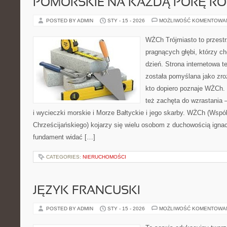
POMORSKIE NA KAŻDĄ PORĘ R
POSTED BY ADMIN
STY - 15 - 2026
MOŻLIWOŚĆ KOMENTOWA
WŻCh Trójmiasto to przestr
pragnących głębi, którzy c
dzień. Strona internetowa t
została pomyślana jako zr
kto dopiero poznaje WŻCh. T
też zachęta do wzrastania 
i wycieczki morskie i Morze Bałtyckie i jego skarby. WŻCh (Wspó
Chrześcijańskiego) kojarzy się wielu osobom z duchowością ignac
fundament widać […]
CATEGORIES:
NIERUCHOMOŚCI
JĘZYK FRANCUSKI
POSTED BY ADMIN
STY - 15 - 2026
MOŻLIWOŚĆ KOMENTOWA