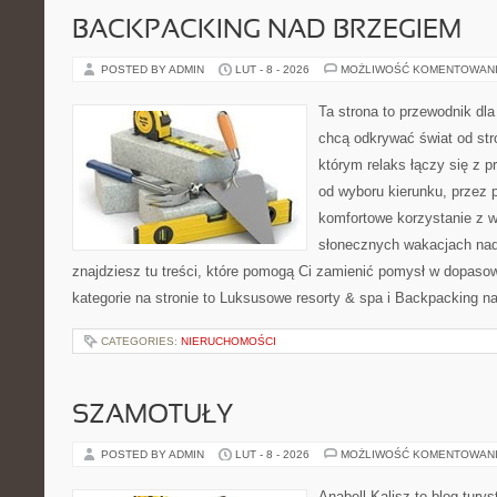
BACKPACKING NAD BRZEGIEM
POSTED BY ADMIN
LUT - 8 - 2026
MOŻLIWOŚĆ KOMENTOWAN
Ta strona to przewodnik dla
chcą odkrywać świat od str
którym relaks łączy się z
od wyboru kierunku, przez 
komfortowe korzystanie z w
słonecznych wakacjach n
znajdziesz tu treści, które pomogą Ci zamienić pomysł w dopas
kategorie na stronie to Luksusowe resorty & spa i Backpacking n
CATEGORIES:
NIERUCHOMOŚCI
SZAMOTUŁY
POSTED BY ADMIN
LUT - 8 - 2026
MOŻLIWOŚĆ KOMENTOWAN
Anabell Kalisz to blog tur