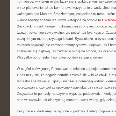
To miejsce, w którym relaks łączy się z praktycznymi wskazówka
przez planowanie, aż po komfortowe korzystanie z wody. Jeśli m
wakacjach nad Morzem Śródziemnym, znajdziesz tu treści, któr
w dopasowany scenariusz. Nowe kategorie na stronie to
Luksusow
Backpacking nad brzegiem. Główną ideą strony jest pokazanie, ż
twarzy: bywa nieprzewidywalne, ale potrafi też być kojące. Cza
plażą, innym razem przyciąga klifami. Bywa ciepłe, a bywa idealn
tekstach pojawiają się zarówno tematy typowo urlopowe, jak i bard
spakować się z głową, jak zadbać o skórę na słońcu, jak ocenić w
Wszystko po to, żeby Twój urlop był dobrze zaplanowany.
W części poświęconej Polsce ważne miejsce zajmuje nadmorskie k
z nas uczy się, że pogoda potrafią zmienić się w kilka chwil, a 
fantastyczne wakacje. Opisy i inspiracje pomagają wybrać kieru
podróżowania: czy wolisz spokojne kąpieliska, czy raczej szersze
Znajdziesz tu pomysły na szybkie wyjazdy, podpowiedzi, kiedy je
oraz wskazówki, jak cieszyć się morzem nawet wtedy, gdy dzień j
Duży nacisk kładziemy na wygodę w podróży. Dlatego pojawiają si