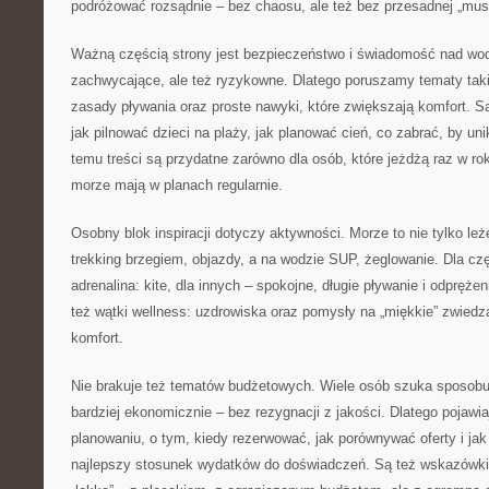
podróżować rozsądnie – bez chaosu, ale też bez przesadnej „musz
Ważną częścią strony jest bezpieczeństwo i świadomość nad wod
zachwycające, ale też ryzykowne. Dlatego poruszamy tematy tak
zasady pływania oraz proste nawyki, które zwiększają komfort. S
jak pilnować dzieci na plaży, jak planować cień, co zabrać, by un
temu treści są przydatne zarówno dla osób, które jeżdżą raz w roku
morze mają w planach regularnie.
Osobny blok inspiracji dotyczy aktywności. Morze to nie tylko leż
trekking brzegiem, objazdy, a na wodzie SUP, żeglowanie. Dla cz
adrenalina: kite, dla innych – spokojne, długie pływanie i odprężen
też wątki wellness: uzdrowiska oraz pomysły na „miękkie” zwiedza
komfort.
Nie brakuje też tematów budżetowych. Wiele osób szuka sposobu
bardziej ekonomicznie – bez rezygnacji z jakości. Dlatego pojawia
planowaniu, o tym, kiedy rezerwować, jak porównywać oferty i jak
najlepszy stosunek wydatków do doświadczeń. Są też wskazówki