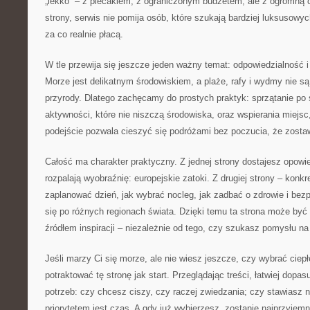
„lekko” – z plecakiem, z ograniczonym budżetem, ale z ogromną c
strony, serwis nie pomija osób, które szukają bardziej luksusowy
za co realnie płacą.
W tle przewija się jeszcze jeden ważny temat: odpowiedzialność 
Morze jest delikatnym środowiskiem, a plaże, rafy i wydmy nie są 
przyrody. Dlatego zachęcamy do prostych praktyk: sprzątanie po 
aktywności, które nie niszczą środowiska, oraz wspierania miejsc,
podejście pozwala cieszyć się podróżami bez poczucia, że zostaw
Całość ma charakter praktyczny. Z jednej strony dostajesz opowie
rozpalają wyobraźnię: europejskie zatoki. Z drugiej strony – konkr
zaplanować dzień, jak wybrać nocleg, jak zadbać o zdrowie i bez
się po różnych regionach świata. Dzięki temu ta strona może być 
źródłem inspiracji – niezależnie od tego, czy szukasz pomysłu n
Jeśli marzy Ci się morze, ale nie wiesz jeszcze, czy wybrać ciep
potraktować tę stronę jak start. Przeglądając treści, łatwiej dopa
potrzeb: czy chcesz ciszy, czy raczej zwiedzania; czy stawiasz n
priorytetem jest czas. A gdy już wybierzesz, zostanie najprzyjemni