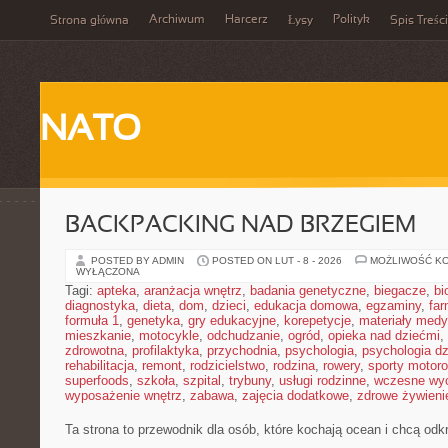
Archiwum
Harcerz
Polityk
Strona główna
Łysy
Spis Treści
NATO
BACKPACKING NAD BRZEGIEM
POSTED BY ADMIN
POSTED ON LUT - 8 - 2026
MOŻLIWOŚĆ K
WYŁĄCZONA
Tagi:
apteka
,
aranżacja wnętrz
,
badania genetyczne
,
biegacze
,
bi
diagnostyka
,
dieta
,
dom
,
dzieci
,
edukacja domowa
,
egzaminy
,
far
formuła 1
,
genetyka
,
gry edukacyjne
,
korepetycje
,
materiały med
mieszkanie
,
motocykle
,
odchudzanie
,
ogród
,
opieka nad dziećmi
,
zdrowotna
,
profilaktyka
,
przychodnia
,
psychologia
,
psychologia dz
rehabilitacja
,
remont
,
rodzicielstwo
,
rodzina
,
rowery
,
sporty motor
superfoods
,
szkoła
,
szpital
,
trybuny
,
usługi rodzinne
,
wczesne wy
wyposażenie wnętrz
,
zabawa
,
zajęcia dodatkowe
,
zdrowe żywieni
Ta strona to przewodnik dla osób, które kochają ocean i chcą odk