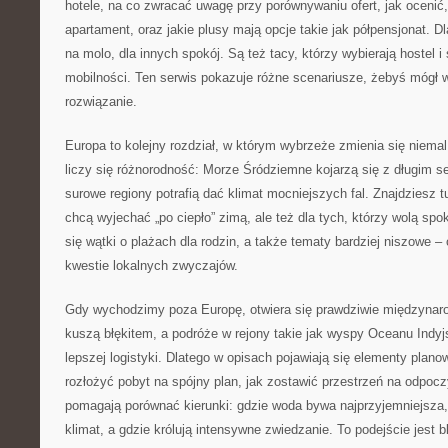
hotele, na co zwracać uwagę przy porównywaniu ofert, jak ocenić
apartament, oraz jakie plusy mają opcje takie jak półpensjonat. D
na molo, dla innych spokój. Są też tacy, którzy wybierają hostel
mobilności. Ten serwis pokazuje różne scenariusze, żebyś mógł 
rozwiązanie.
Europa to kolejny rozdział, w którym wybrzeże zmienia się niemal
liczy się różnorodność: Morze Śródziemne kojarzą się z długim se
surowe regiony potrafią dać klimat mocniejszych fal. Znajdziesz tu
chcą wyjechać „po ciepło” zimą, ale też dla tych, którzy wolą spo
się wątki o plażach dla rodzin, a także tematy bardziej niszowe –
kwestie lokalnych zwyczajów.
Gdy wychodzimy poza Europę, otwiera się prawdziwie międzynaro
kuszą błękitem, a podróże w rejony takie jak wyspy Oceanu Indy
lepszej logistyki. Dlatego w opisach pojawiają się elementy planow
rozłożyć pobyt na spójny plan, jak zostawić przestrzeń na odpocz
pomagają porównać kierunki: gdzie woda bywa najprzyjemniejsza, 
klimat, a gdzie królują intensywne zwiedzanie. To podejście jest b