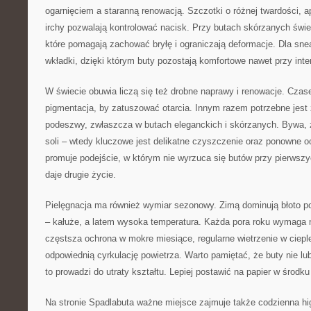
ogarnięciem a staranną renowacją. Szczotki o różnej twardości, apl
irchy pozwalają kontrolować nacisk. Przy butach skórzanych świe
które pomagają zachować bryłę i ograniczają deformacje. Dla sn
wkładki, dzięki którym buty pozostają komfortowe nawet przy in
W świecie obuwia liczą się też drobne naprawy i renowacje. Czas
pigmentacja, by zatuszować otarcia. Innym razem potrzebne jest
podeszwy, zwłaszcza w butach eleganckich i skórzanych. Bywa, 
soli – wtedy kluczowe jest delikatne czyszczenie oraz ponowne o
promuje podejście, w którym nie wyrzuca się butów przy pierwszy
daje drugie życie.
Pielęgnacja ma również wymiar sezonowy. Zimą dominują błoto po
– kałuże, a latem wysoka temperatura. Każda pora roku wymaga nie
częstsza ochrona w mokre miesiące, regularne wietrzenie w cieple
odpowiednią cyrkulację powietrza. Warto pamiętać, że buty nie lu
to prowadzi do utraty kształtu. Lepiej postawić na papier w środku 
Na stronie Spadlabuta ważne miejsce zajmuje także codzienna h