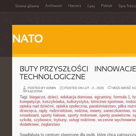
Archiwum
Harcerz
Polityk
Strona główna
Łysy
Spis Treści
NATO
BUTY PRZYSZŁOŚCI – INNOWACJ
TECHNOLOGICZNE
POSTED BY ADMIN
POSTED ON LUT - 3 - 2026
MOŻLIWOŚĆ K
WYŁĄCZONA
Tagi:
biegacze
,
dzieci
,
edukacja domowa
,
egzaminy
,
formuła 1
,
h
korepetycje
,
koszykówka
,
kulturystyka
,
lotnictwo sportowe
,
motoc
opieka nad dziećmi
,
opieka społeczna
,
paralotniarstwo
,
piłka noż
dziecięca
,
rajdy
,
rodzicielstwo
,
rodzina
,
rowery
,
saneczkarstwo
,
s
snowboard
,
sporty halowe
,
sporty motorowe
,
sporty powietrzne
,
s
szkoła
,
szybowce
,
trybuny
,
usługi rodzinne
,
wczesne wychowanie
dodatkowe
,
żeglarstwo
Spadlabuta to centrum stworzone dla osób, które chcą zatroszczy