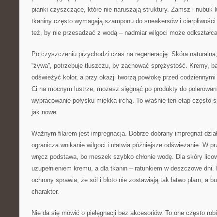
pianki czyszczące, które nie naruszają struktury. Zamsz i nubuk l
tkaniny często wymagają szamponu do sneakersów i cierpliwości 
też, by nie przesadzać z wodą – nadmiar wilgoci może odkształca
Po czyszczeniu przychodzi czas na regenerację. Skóra naturalna,
“żywa”, potrzebuje tłuszczu, by zachować sprężystość. Kremy, ba
odświeżyć kolor, a przy okazji tworzą powłokę przed codziennymi
Ci na mocnym lustrze, możesz sięgnąć po produkty do polerowan
wypracowanie połysku miękką irchą. To właśnie ten etap często s
jak nowe.
Ważnym filarem jest impregnacja. Dobrze dobrany impregnat działa
ogranicza wnikanie wilgoci i ułatwia późniejsze odświeżanie. W 
wręcz podstawa, bo meszek szybko chłonie wodę. Dla skóry lico
uzupełnieniem kremu, a dla tkanin – ratunkiem w deszczowe dni.
ochrony sprawia, że sól i błoto nie zostawiają tak łatwo plam, a 
charakter.
Nie da się mówić o pielęgnacji bez akcesoriów. To one często ro