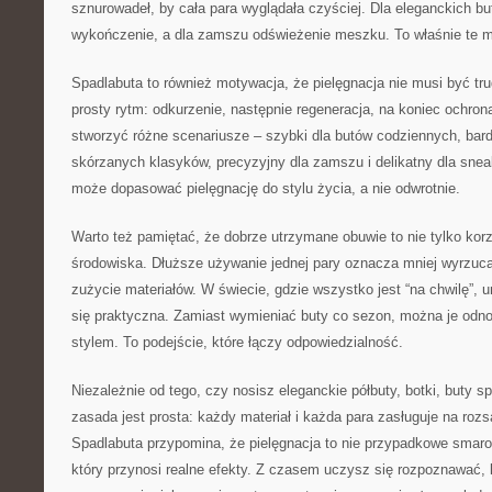
sznurowadeł, by cała para wyglądała czyściej. Dla eleganckich bu
wykończenie, a dla zamszu odświeżenie meszku. To właśnie te ma
Spadlabuta to również motywacja, że pielęgnacja nie musi być tr
prosty rytm: odkurzenie, następnie regeneracja, na koniec ochro
stworzyć różne scenariusze – szybki dla butów codziennych, bar
skórzanych klasyków, precyzyjny dla zamszu i delikatny dla sne
może dopasować pielęgnację do stylu życia, a nie odwrotnie.
Warto też pamiętać, że dobrze utrzymane obuwie to nie tylko korzyś
środowiska. Dłuższe używanie jednej pary oznacza mniej wyrzuc
zużycie materiałów. W świecie, gdzie wszystko jest “na chwilę”, 
się praktyczna. Zamiast wymieniać buty co sezon, można je odnowi
stylem. To podejście, które łączy odpowiedzialność.
Niezależnie od tego, czy nosisz eleganckie półbuty, botki, buty s
zasada jest prosta: każdy materiał i każda para zasługuje na roz
Spadlabuta przypomina, że pielęgnacja to nie przypadkowe smarow
który przynosi realne efekty. Z czasem uczysz się rozpoznawać, 