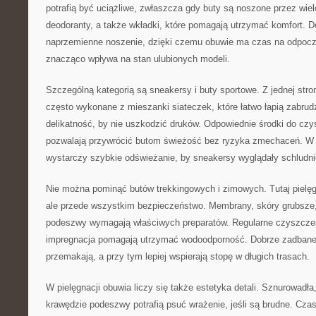
potrafią być uciążliwe, zwłaszcza gdy buty są noszone przez wiele
deodoranty, a także wkładki, które pomagają utrzymać komfort. D
naprzemienne noszenie, dzięki czemu obuwie ma czas na odpoczy
znacząco wpływa na stan ulubionych modeli.
Szczególną kategorią są sneakersy i buty sportowe. Z jednej stro
często wykonane z mieszanki siateczek, które łatwo łapią zabrudz
delikatność, by nie uszkodzić druków. Odpowiednie środki do czy
pozwalają przywrócić butom świeżość bez ryzyka zmechaceń. W 
wystarczy szybkie odświeżanie, by sneakersy wyglądały schludni
Nie można pominąć butów trekkingowych i zimowych. Tutaj pielęgn
ale przede wszystkim bezpieczeństwo. Membrany, skóry grubsze,
podeszwy wymagają właściwych preparatów. Regularne czyszczen
impregnacja pomagają utrzymać wodoodporność. Dobrze zadbane 
przemakają, a przy tym lepiej wspierają stopę w długich trasach.
W pielęgnacji obuwia liczy się także estetyka detali. Sznurowadła,
krawędzie podeszwy potrafią psuć wrażenie, jeśli są brudne. Cz