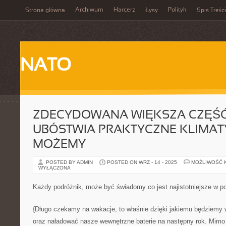
Archiwum
Harcerz
Polityk
Strona główna
Łysy
Spis Treści
NATO
ZDECYDOWANA WIĘKSZA CZĘŚĆ
UBÓSTWIA PRAKTYCZNE KLIMAT
MOŻEMY
POSTED BY ADMIN
POSTED ON WRZ - 14 - 2025
MOŻLIWOŚĆ 
WYŁĄCZONA
Każdy podróżnik, może być świadomy co jest najistotniejsze w p
{Długo czekamy na wakacje, to właśnie dzięki jakiemu będziemy 
oraz naładować nasze wewnętrzne baterie na następny rok. Mimo