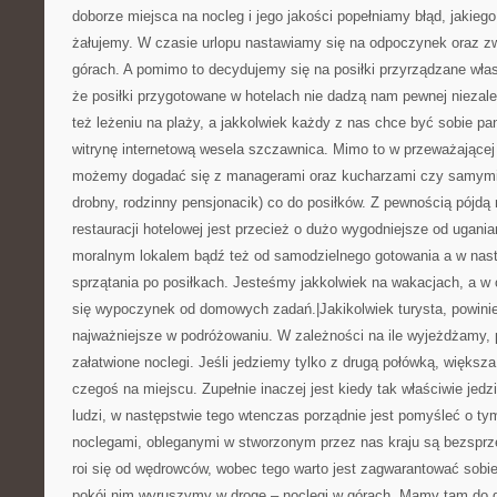
doborze miejsca na nocleg i jego jakości popełniamy błąd, jakiego
żałujemy. W czasie urlopu nastawiamy się na odpoczynek oraz z
górach. A pomimo to decydujemy się na posiłki przyrządzane wła
że posiłki przygotowane w hotelach nie dadzą nam pewnej niezal
też leżeniu na plaży, a jakkolwiek każdy z nas chce być sobie p
witrynę internetową wesela szczawnica. Mimo to w przeważającej
możemy dogadać się z managerami oraz kucharzami czy samymi wł
drobny, rodzinny pensjonacik) co do posiłków. Z pewnością pójdą
restauracji hotelowej jest przecież o dużo wygodniejsze od ugania
moralnym lokalem bądź też od samodzielnego gotowania a w nastę
sprzątania po posiłkach. Jesteśmy jakkolwiek na wakacjach, a
się wypoczynek od domowych zadań.|Jakikolwiek turysta, powini
najważniejsze w podróżowaniu. W zależności na ile wyjeżdżamy,
załatwione noclegi. Jeśli jedziemy tylko z drugą połówką, większa
czegoś na miejscu. Zupełnie inaczej jest kiedy tak właściwie je
ludzi, w następstwie tego wtenczas porządnie jest pomyśleć o t
noclegami, obleganymi w stworzonym przez nas kraju są bezsprze
roi się od wędrowców, wobec tego warto jest zagwarantować sobi
pokój nim wyruszymy w drogę – noclegi w górach. Mamy tam do 