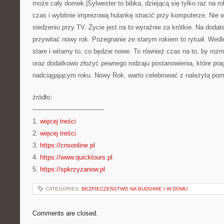
może cały domek.|Sylwester to bibka, dziejącą się tylko raz na 
czas i wybitnie imprezową hulankę stracić przy komputerze. Nie w
siedzeniu przy TV. Życie jest na to wyraźnie za krótkie. Na doda
przywitać nowy rok. Pożegnanie ze starym rokiem to rytuał. Wedl
stare i witamy to, co będzie nowe. To również czas na to, by r
oraz dodatkowo złożyć pewnego rodzaju postanowienia, które pra
nadciągającym roku. Nowy Rok, warto celebrować z należytą po
źródło:
———————————
1.
więcej treści
2.
więcej treści
3.
https://cnsonline.pl
4.
https://www.quicktours.pl
5.
https://spkrzyzanow.pl
CATEGORIES:
BEZPIECZEŃSTWO NA BUDOWIE I W DOMU
Comments are closed.