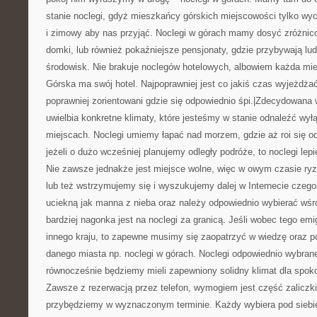
stanie noclegi, gdyż mieszkańcy górskich miejscowości tylko wy
i zimowy aby nas przyjąć. Noclegi w górach mamy dosyć zróżnic
domki, lub również pokaźniejsze pensjonaty, gdzie przybywają lu
środowisk. Nie brakuje noclegów hotelowych, albowiem każda mi
Górska ma swój hotel. Najpoprawniej jest co jakiś czas wyjeżdż
poprawniej zorientowani gdzie się odpowiednio śpi.|Zdecydowana
uwielbia konkretne klimaty, które jesteśmy w stanie odnaleźć wy
miejscach. Noclegi umiemy łapać nad morzem, gdzie aż roi się od
jeżeli o dużo wcześniej planujemy odległy podróże, to noclegi lep
Nie zawsze jednakże jest miejsce wolne, więc w owym czasie ry
lub też wstrzymujemy się i wyszukujemy dalej w Internecie czegoś
uciekną jak manna z nieba oraz należy odpowiednio wybierać wśró
bardziej nagonka jest na noclegi za granicą. Jeśli wobec tego emi
innego kraju, to zapewne musimy się zaopatrzyć w wiedzę oraz p
danego miasta np. noclegi w górach. Noclegi odpowiednio wybran
równocześnie będziemy mieli zapewniony solidny klimat dla spok
Zawsze z rezerwacją przez telefon, wymogiem jest część zaliczk
przybędziemy w wyznaczonym terminie. Każdy wybiera pod siebie