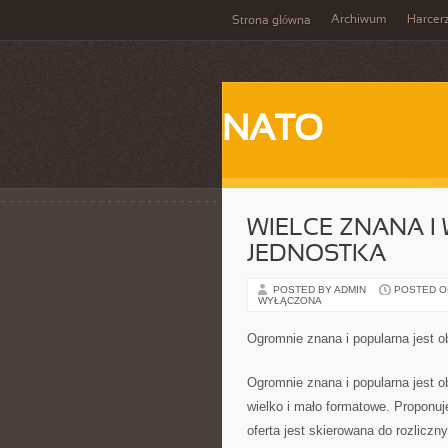
Archiwum
Harcer
Strona główna
NATO
WIELCE ZNANA I 
JEDNOSTKA
POSTED BY ADMIN
POSTED ON 
WYŁĄCZONA
Ogromnie znana i popularna jest o
Ogromnie znana i popularna jest ob
wielko i mało formatowe. Proponuj
oferta jest skierowana do rozliczn