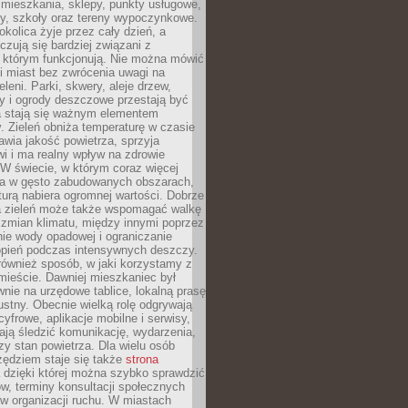
 mieszkania, sklepy, punkty usługowe,
cy, szkoły oraz tereny wypoczynkowe.
okolica żyje przez cały dzień, a
zują się bardziej związani z
 którym funkcjonują. Nie można mówić
i miast bez zwrócenia uwagi na
eleni. Parki, skwery, aleje drzew,
y i ogrody deszczowe przestają być
a stają się ważnym elementem
ry. Zieleń obniża temperaturę w czasie
awia jakość powietrza, sprzyja
i i ma realny wpływ na zdrowie
W świecie, w którym coraz więcej
ka w gęsto zabudowanych obszarach,
turą nabiera ogromnej wartości. Dobrze
 zieleń może także wspomagać walkę
 zmian klimatu, między innymi poprzez
ie wody opadowej i ograniczanie
opień podczas intensywnych deszczy.
również sposób, w jaki korzystamy z
 mieście. Dawniej mieszkaniec był
nie na urzędowe tablice, lokalną prasę
ustny. Obecnie wielką rolę odgrywają
cyfrowe, aplikacje mobilne i serwisy,
ają śledzić komunikację, wydarzenia,
zy stan powietrza. Dla wielu osób
ędziem staje się także
strona
dzięki której można szybko sprawdzić
w, terminy konsultacji społecznych
w organizacji ruchu. W miastach