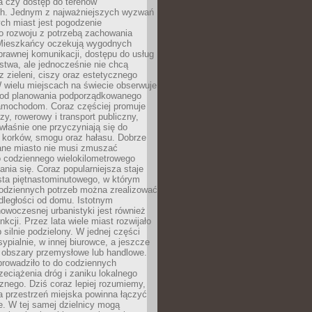
a czy dostęp do terenów
ch. Jednym z najważniejszych wyzwań
ch miast jest pogodzenie
o rozwoju z potrzebą zachowania
Mieszkańcy oczekują wygodnych
rawnej komunikacji, dostępu do usług
stwa, ale jednocześnie nie chcą
 zieleni, ciszy oraz estetycznego
 wielu miejscach na świecie obserwuje
e od planowania podporządkowanego
amochodom. Coraz częściej promuje
zy, rowerowy i transport publiczny,
właśnie one przyczyniają się do
a korków, smogu oraz hałasu. Dobrze
ane miasto nie musi zmuszać
o codziennego wielokilometrowego
nia się. Coraz popularniejsza staje
sta piętnastominutowego, w którym
odziennych potrzeb można zrealizować
dległości od domu. Istotnym
woczesnej urbanistyki jest również
nkcji. Przez lata wiele miast rozwijało
 silnie podzielony. W jednej części
ypialnie, w innej biurowce, a jeszcze
j obszary przemysłowe lub handlowe.
prowadziło to do codziennych
zeciążenia dróg i zaniku lokalnego
znego. Dziś coraz lepiej rozumiemy,
a przestrzeń miejska powinna łączyć
e. W tej samej dzielnicy mogą