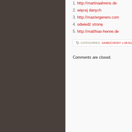
1.
http://martinaahrens.de
2.
więcej danych
3.
http://mastergenero.com
4.
odwiedź stronę
5.
http://matthias-henne.de
CATEGORIES:
SAMOCHODY LUKS
Comments are closed.