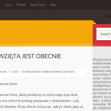
z
Polityk
Tagi
Łysy
Spis Treści
SUB
WZIĘTA JEST OBECNIE
Współczesne 
kiedykolwiek
temu rozwój 
budową nowyc
WIELCE
SIE - 7 - 2025
MOŻLIWOŚĆ KOMENTOWANIA
ZOSTAŁA
tworzeniem 
ZNANA
I
coraz części
WZIĘTA
mieszkańcom
JEST
becnie firma
OBECNIE
inteligentny
JEDNOSTKA
przestrzeni 
do kwestii t
ecnie firma, jakiej dziedziną są rozlicznego typu druki
jakości życi
ludzi, a tak
e ona rozliczne posługi powiązane z drukowaniem, a jej
naturalne. W
ych klientów. W jej ofercie można np. odkryć ofertę jaką są
jak mobilnoś