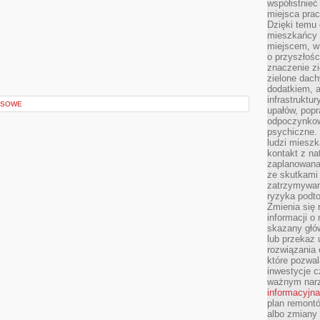
współistnieć
miejsca pra
Dzięki temu 
mieszkańcy c
miejscem, w
o przyszłośc
znaczenie zi
zielone dach
dodatkiem, 
infrastruktu
USOWE
upałów, popr
odpoczynkow
psychiczne. 
ludzi miesz
kontakt z na
zaplanowana
ze skutkami
zatrzymywan
ryzyka podt
Zmienia się 
informacji o
skazany głów
lub przekaz 
rozwiązania 
które pozwal
inwestycje c
ważnym narz
informacyjna
plan remontó
albo zmiany 