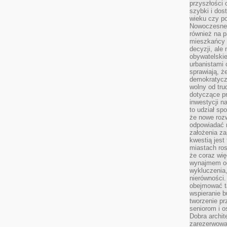
przyszłości 
szybki i dos
wieku czy p
Nowoczesne 
również na p
mieszkańcy 
decyzji, ale
obywatelskie
urbanistami 
sprawiają, ż
demokratyczn
wolny od tru
dotyczące p
inwestycji 
to udział sp
że nowe roz
odpowiadać n
założenia z
kwestią jest
miastach ros
że coraz wi
wynajmem od
wykluczenia,
nierówności.
obejmować t
wspieranie 
tworzenie pr
seniorom i 
Dobra archit
zarezerwowa