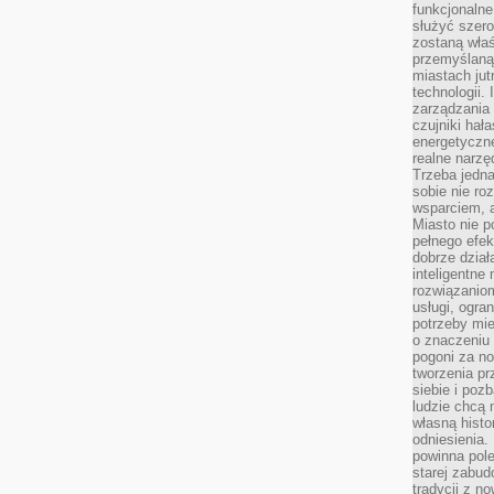
funkcjonaln
służyć szer
zostaną właś
przemyślaną 
miastach jut
technologii.
zarządzania 
czujniki hał
energetyczne
realne narzę
Trzeba jedn
sobie nie r
wsparciem, a
Miasto nie p
pełnego efek
dobrze dział
inteligentne 
rozwiązaniom
usługi, ogra
potrzeby mi
o znaczeniu 
pogoni za n
tworzenia p
siebie i po
ludzie chcą 
własną histo
odniesienia.
powinna pol
starej zabud
tradycji z n