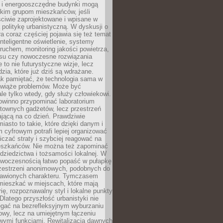
e i energooszczędne budynki mogą
okim grupom mieszkańców, jeśli
ciwie zaprojektowane i wpisane w
politykę urbanistyczną. W dyskusji o
ra coraz częściej pojawia się też temat
 Inteligentne oświetlenie, systemy
ruchem, monitoring jakości powietrza,
asu czy nowoczesne rozwiązania
 to nie futurystyczne wizje, lecz
dzia, które już dziś są wdrażane.
ak pamiętać, że technologia sama w
ozwiąże problemów. Może być
le tylko wtedy, gdy służy człowiekowi.
owinno przypominać laboratorium
townych gadżetów, lecz przestrzeń
ającą na co dzień. Prawdziwie
miasto to takie, które dzięki danym i
 cyfrowym potrafi lepiej organizować
niczać straty i szybciej reagować na
eszkańców. Nie można też zapominać
dziedzictwa i tożsamości lokalnej. W
owoczesnością łatwo popaść w pułapkę
rzestrzeni anonimowych, podobnych do
zbawionych charakteru. Tymczasem
mieszkać w miejscach, które mają
rię, rozpoznawalny styl i lokalne punkty
 Dlatego przyszłość urbanistyki nie
egać na bezrefleksyjnym wyburzaniu
owy, lecz na umiejętnym łączeniu
owymi funkcjami. Rewitalizacja dawnych