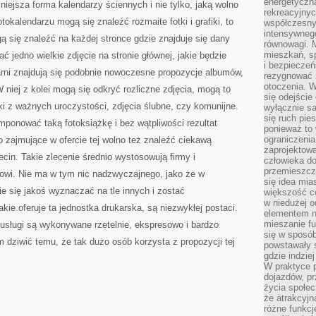
energetyczn
niejsza forma kalendarzy ściennych i nie tylko, jaką wolno
rekreacyjny
okalendarzu mogą się znaleźć rozmaite fotki i grafiki, to
współczesny
intensywneg
gą się znaleźć na każdej stronce gdzie znajduje się dany
równowagi. 
mieszkań, sp
 jedno wielkie zdjęcie na stronie głównej, jakie będzie
i bezpieczeń
rni znajdują się podobnie nowoczesne propozycje albumów,
rezygnować z
otoczenia. W
W niej z kolei mogą się odkryć rozliczne zdjęcia, mogą to
się odejści
tki z ważnych uroczystości, zdjęcia ślubne, czy komunijne.
wyłącznie s
się ruch pies
onować taką fotoksiążkę i bez wątpliwości rezultat
ponieważ to 
ograniczeni
 zajmujące w ofercie tej wolno też znaleźć ciekawą
zaprojektow
cin. Takie zlecenie średnio wystosowują firmy i
człowieka d
przemieszcza
sowi. Nie ma w tym nic nadzwyczajnego, jako że w
się idea mia
e się jakoś wyznaczać na tle innych i zostać
większość c
w niedużej o
kie oferuje ta jednostka drukarska, są niezwykłej postaci.
elementem no
mieszanie fu
 usługi są wykonywane rzetelnie, ekspresowo i bardzo
się w sposób
m dziwić temu, że tak dużo osób korzysta z propozycji tej
powstawały s
gdzie indzie
W praktyce 
dojazdów, pr
życia społec
że atrakcyjn
różne funkcj