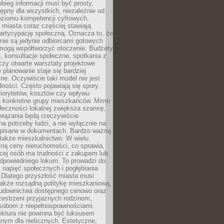
obieg informacji musi być prosty,
tępny dla wszystkich, niezależnie od
oziomu kompetencji cyfrowych.
miasta coraz częściej stawiają
artycypację społeczną. Oznacza to, że
nie są jedynie odbiorcami gotowych
 mogą współtworzyć otoczenie. Budżety
, konsultacje społeczne, spotkania z
czy otwarte warsztaty projektowe
e planowanie staje się bardziej
e. Oczywiście taki model nie jest
dności. Często pojawiają się spory
riorytetów, kosztów czy wpływu
na konkretne grupy mieszkańców. Mimo
ołeczności lokalnej zwiększa szansę,
wiązania będą rzeczywiście
a potrzeby ludzi, a nie wyłącznie na
apisane w dokumentach. Bardzo ważną
 także mieszkalnictwo. W wielu
ną ceny nieruchomości, co sprawia,
ęcej osób ma trudności z zakupem lub
powiedniego lokum. To prowadzi do
 napięć społecznych i pogłębiania
 Dlatego przyszłość miasta musi
akże rozsądną politykę mieszkaniową,
budownictwa dostępnego cenowo oraz
zestrzeni przyjaznych rodzinom,
osobom z niepełnosprawnościami.
ektura nie powinna być luksusem
nym dla nielicznych. Estetyczne,