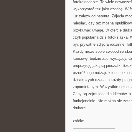
fotokalendarze. To wiele nowocześ
wykorzystać też jako ozdobę. W fot
już zależy od petenta. Zdjęcia mo
miesiąc, czy też można opublikować
przykuwać uwagę. W ofercie druka
czyli popularna dziś fotoksiążka. 
być prywatne zdjęcia rodzinne, fo
Każdy może sobie swobodnie skomp
końcowy, będzie zachwycający. Co
propozycję jaką są pieczątki Szcze
przeróżnego rodzaju klienci bizne
dzisiejszych czasach każdy pragni
zapamiętanym. Wszystkie usługi ja
Ceny są zajmujące dla klientów, a
funkcjonalnie. Nie można się zate
drukarni.
źródło:
———————————