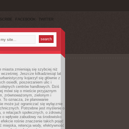
SCRIBE
FACEBOOK
TWITTER
miasta zmieniają się szybciej niż
 wcześniej. Jeszcze kilkadziesiąt lat
urbanistyczny kojarzył się głównie z
h osiedli, poszerzaniem ulic i
kolejnych centrów handlowych. Dziś
ej mówi się o mieście przyjaznym
, zrównoważonym, zielonym i
m. To oznacza, że planowanie
nie może już ograniczać się wyłącznie
echnicznych. Potrzebne jest myślenie o
a, o relacjach społecznych, o zdrowiu
że o wpływie zabudowy na środowisko
 efekcie rośnie znaczenie takich pojęć
ć miejska, retencja wody, efektywność