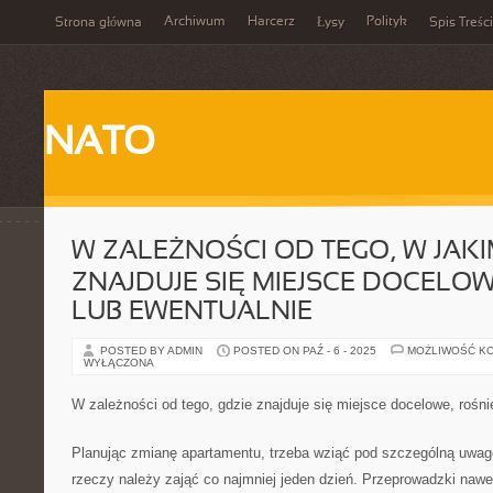
Archiwum
Harcerz
Polityk
Strona główna
Łysy
Spis Treści
NATO
W ZALEŻNOŚCI OD TEGO, W JAKI
ZNAJDUJE SIĘ MIEJSCE DOCELOW
LUB EWENTUALNIE
POSTED BY ADMIN
POSTED ON PAŹ - 6 - 2025
MOŻLIWOŚĆ K
WYŁĄCZONA
W zależności od tego, gdzie znajduje się miejsce docelowe, rośni
Planując zmianę apartamentu, trzeba wziąć pod szczególną uwagę
rzeczy należy zająć co najmniej jeden dzień. Przeprowadzki nawe