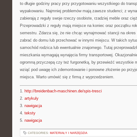
to długie godziny pracy przy przygotowaniu wszystkiego do transp
wypakowaniu. Najmniej problemów mają zawsze studenci; z wyna
zabierają z reguły swoje rzeczy osobiste, rzadziej meble oraz ci
Przeprowadzki z reguły mają miejsce na koniec oraz początku ro
semestru. Zdarza się, że nie chcąc wynajmować stancji na okres
zabrać do domu lub przechować w innymi miejscu. W takich sytua
samochód rodzica lub ewentualnie znajomego. Tutaj przeprowadzk
mieszkania wymagają wynajęcia firmy transportowej. Okazjonalni
ogromną przyczepą czy też furgonetką, by przewieźć wszystkie 
wziąć pod uwagę ich zdemontowanie i ponowne złożenie po przyj
miejsca. Warto umówić się z firmą z wyprzedzeniem.
1.
http://breidenbach-maschinen.de/spis-tresci
2.
artykuly
3.
nawigacja
4.
teksty
5.
nawigacja
CATEGORIES:
MATERIAŁY I NARZĘDZIA