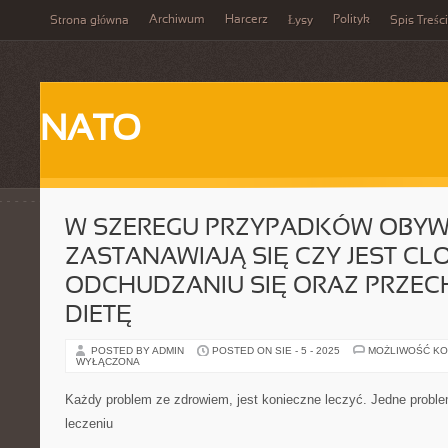
Archiwum
Harcerz
Polityk
Strona główna
Łysy
Spis Treści
NATO
W SZEREGU PRZYPADKÓW OBYW
ZASTANAWIAJĄ SIĘ CZY JEST CL
ODCHUDZANIU SIĘ ORAZ PRZEC
DIETĘ
POSTED BY ADMIN
POSTED ON SIE - 5 - 2025
MOŻLIWOŚĆ K
WYŁĄCZONA
Każdy problem ze zdrowiem, jest konieczne leczyć. Jedne proble
leczeniu