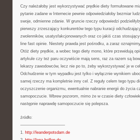
Czy należałoby jest wykorzystywać prędkie diety formułowane mi
pytanie zadane w Internecie pewnie odpowiedziałoby bezmiar ludz
swoje, odmienne zdanie. W gruncie rzeczy odpowiedzi podzieliłyb
pierwszy zrzeszający konkurentów tego typu kuracji odchudzając
zwolenników, usatysfakcjonowanych oraz co jakiś czas stosującyc
line fast opinie. Niestety prawda jest pośrodku, a zaraz oznajmi
Otóż diety prędkie, a wobec tego diety mono, które przewidują opi
artykule czy też paru oczywiście mają sens, raz za razem są bo
lekarzy zawodowców, lecz nie po to, żeby wykorzystywać je w ce
Odchudzenie w tym wypadku jest tylko i wyłącznie wynikiem uboc
samej rzeczy ma kompletnie inny cel. Z reguły celem tego typu die
oczyszczenie organizmu, ewentualnie nabranie energii do życia c
samopoczucie. Wbrew pozorom, mimo że w czasie diety człowiek 
następnie naprawdę samopoczucie się polepsza.
źródło:
———————————
1.
http://leanderpotsdam.de
2.
http://lena-helfen.de