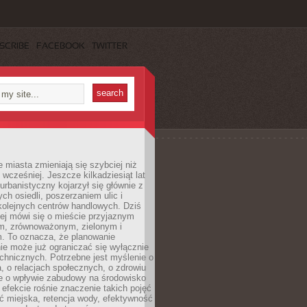
SCRIBE
FACEBOOK
TWITTER
miasta zmieniają się szybciej niż
 wcześniej. Jeszcze kilkadziesiąt lat
urbanistyczny kojarzył się głównie z
h osiedli, poszerzaniem ulic i
kolejnych centrów handlowych. Dziś
ej mówi się o mieście przyjaznym
, zrównoważonym, zielonym i
m. To oznacza, że planowanie
nie może już ograniczać się wyłącznie
echnicznych. Potrzebne jest myślenie o
a, o relacjach społecznych, o zdrowiu
że o wpływie zabudowy na środowisko
 efekcie rośnie znaczenie takich pojęć
ć miejska, retencja wody, efektywność