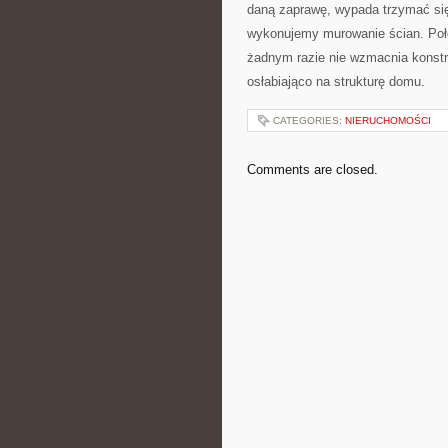
daną zaprawę, wypada trzymać się
wykonujemy murowanie ścian. Poło
żadnym razie nie wzmacnia konstru
osłabiająco na strukturę domu.
CATEGORIES:
NIERUCHOMOŚCI
Comments are closed.