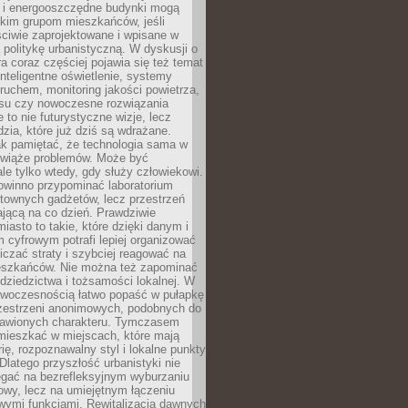
e i energooszczędne budynki mogą
okim grupom mieszkańców, jeśli
ciwie zaprojektowane i wpisane w
politykę urbanistyczną. W dyskusji o
ra coraz częściej pojawia się też temat
 Inteligentne oświetlenie, systemy
ruchem, monitoring jakości powietrza,
asu czy nowoczesne rozwiązania
 to nie futurystyczne wizje, lecz
dzia, które już dziś są wdrażane.
ak pamiętać, że technologia sama w
ozwiąże problemów. Może być
le tylko wtedy, gdy służy człowiekowi.
owinno przypominać laboratorium
townych gadżetów, lecz przestrzeń
ającą na co dzień. Prawdziwie
miasto to takie, które dzięki danym i
 cyfrowym potrafi lepiej organizować
niczać straty i szybciej reagować na
eszkańców. Nie można też zapominać
dziedzictwa i tożsamości lokalnej. W
owoczesnością łatwo popaść w pułapkę
rzestrzeni anonimowych, podobnych do
zbawionych charakteru. Tymczasem
mieszkać w miejscach, które mają
rię, rozpoznawalny styl i lokalne punkty
 Dlatego przyszłość urbanistyki nie
egać na bezrefleksyjnym wyburzaniu
owy, lecz na umiejętnym łączeniu
owymi funkcjami. Rewitalizacja dawnych