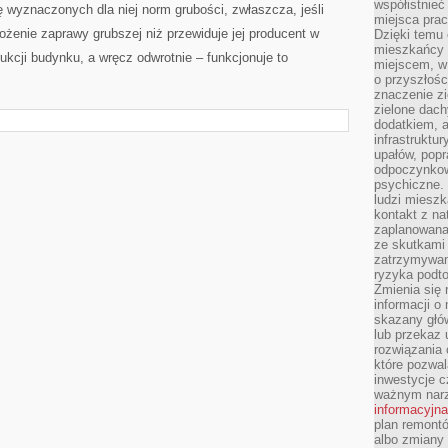
współistnieć
 wyznaczonych dla niej norm grubości, zwłaszcza, jeśli
miejsca pra
żenie zaprawy grubszej niż przewiduje jej producent w
Dzięki temu 
mieszkańcy c
kcji budynku, a wręcz odwrotnie – funkcjonuje to
miejscem, w
o przyszłośc
znaczenie zi
zielone dach
dodatkiem, 
infrastruktu
upałów, popr
odpoczynkow
psychiczne. 
ludzi miesz
kontakt z na
zaplanowana
ze skutkami
zatrzymywan
ryzyka podt
Zmienia się 
informacji o
skazany głów
lub przekaz 
rozwiązania 
które pozwal
inwestycje c
ważnym narz
informacyjna
plan remontó
albo zmiany 