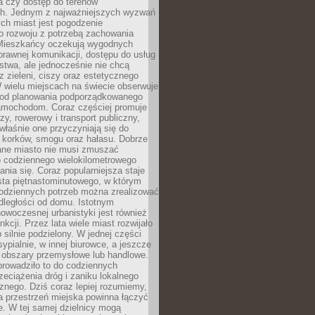
a czy dostęp do terenów
ch. Jednym z najważniejszych wyzwań
ch miast jest pogodzenie
o rozwoju z potrzebą zachowania
Mieszkańcy oczekują wygodnych
rawnej komunikacji, dostępu do usług
stwa, ale jednocześnie nie chcą
 zieleni, ciszy oraz estetycznego
 wielu miejscach na świecie obserwuje
e od planowania podporządkowanego
amochodom. Coraz częściej promuje
zy, rowerowy i transport publiczny,
właśnie one przyczyniają się do
a korków, smogu oraz hałasu. Dobrze
ane miasto nie musi zmuszać
o codziennego wielokilometrowego
nia się. Coraz popularniejsza staje
sta piętnastominutowego, w którym
odziennych potrzeb można zrealizować
dległości od domu. Istotnym
woczesnej urbanistyki jest również
nkcji. Przez lata wiele miast rozwijało
 silnie podzielony. W jednej części
ypialnie, w innej biurowce, a jeszcze
j obszary przemysłowe lub handlowe.
prowadziło to do codziennych
zeciążenia dróg i zaniku lokalnego
znego. Dziś coraz lepiej rozumiemy,
a przestrzeń miejska powinna łączyć
e. W tej samej dzielnicy mogą