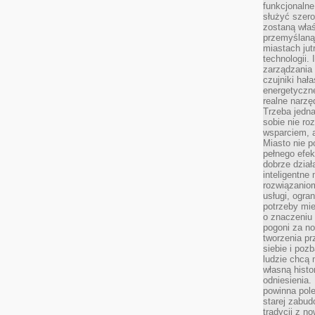
funkcjonaln
służyć szer
zostaną właś
przemyślaną 
miastach jut
technologii.
zarządzania 
czujniki hał
energetyczne
realne narzę
Trzeba jedn
sobie nie r
wsparciem, a
Miasto nie p
pełnego efek
dobrze dział
inteligentne 
rozwiązaniom
usługi, ogra
potrzeby mi
o znaczeniu 
pogoni za n
tworzenia p
siebie i po
ludzie chcą 
własną histo
odniesienia.
powinna pol
starej zabud
tradycji z n