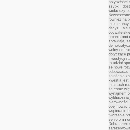
przyszłości 
szybki i dos
wieku czy p
Nowoczesne 
również na p
mieszkańcy 
decyzji, ale
obywatelskie
urbanistami 
sprawiają, ż
demokratyczn
wolny od tru
dotyczące p
inwestycji 
to udział sp
że nowe roz
odpowiadać n
założenia z
kwestią jest
miastach ros
że coraz wi
wynajmem od
wykluczenia,
nierówności.
obejmować t
wspieranie 
tworzenie pr
seniorom i 
Dobra archit
zarezerwowa