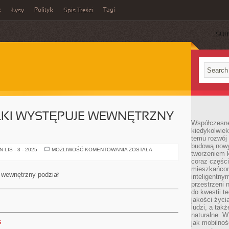
z
Polityk
Tagi
Łysy
Spis Treści
SUB
ŁKI WYSTĘPUJE WEWNĘTRZNY
Współczesne 
kiedykolwiek
temu rozwój 
budową nowyc
W
LIS - 3 - 2025
MOŻLIWOŚĆ KOMENTOWANIA
ZOSTAŁA
tworzeniem 
OBRĘBIE
DZIAŁKI
coraz części
WYSTĘPUJE
mieszkańcom
WEWNĘTRZNY
 wewnętrzny podział
inteligentny
PODZIAŁ
przestrzeni 
do kwestii t
jakości życi
ludzi, a tak
naturalne. W
s
jak mobilnoś