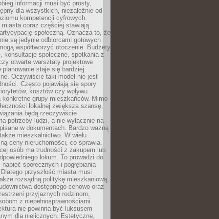
obieg informacji musi być prosty,
tępny dla wszystkich, niezależnie od
oziomu kompetencji cyfrowych.
miasta coraz częściej stawiają
artycypację społeczną. Oznacza to, że
nie są jedynie odbiorcami gotowych
 mogą współtworzyć otoczenie. Budżety
, konsultacje społeczne, spotkania z
czy otwarte warsztaty projektowe
e planowanie staje się bardziej
e. Oczywiście taki model nie jest
dności. Często pojawiają się spory
riorytetów, kosztów czy wpływu
na konkretne grupy mieszkańców. Mimo
ołeczności lokalnej zwiększa szansę,
wiązania będą rzeczywiście
a potrzeby ludzi, a nie wyłącznie na
apisane w dokumentach. Bardzo ważną
 także mieszkalnictwo. W wielu
ną ceny nieruchomości, co sprawia,
ęcej osób ma trudności z zakupem lub
powiedniego lokum. To prowadzi do
 napięć społecznych i pogłębiania
 Dlatego przyszłość miasta musi
akże rozsądną politykę mieszkaniową,
budownictwa dostępnego cenowo oraz
zestrzeni przyjaznych rodzinom,
osobom z niepełnosprawnościami.
ektura nie powinna być luksusem
nym dla nielicznych. Estetyczne,