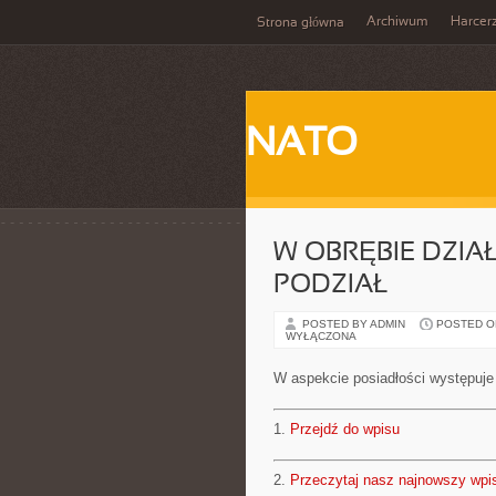
Archiwum
Harcer
Strona główna
NATO
W OBRĘBIE DZIA
PODZIAŁ
POSTED BY ADMIN
POSTED ON 
WYŁĄCZONA
W aspekcie posiadłości występuje
1.
Przejdź do wpisu
2.
Przeczytaj nasz najnowszy wpi