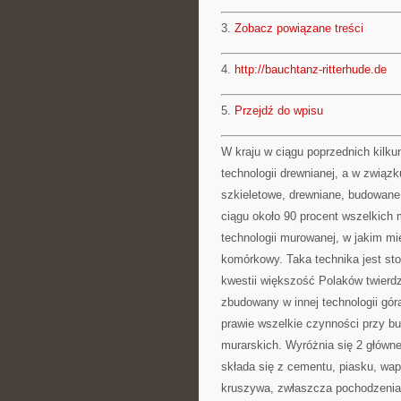
3.
Zobacz powiązane treści
4.
http://bauchtanz-ritterhude.de
5.
Przejdź do wpisu
W kraju w ciągu poprzednich kilk
technologii drewnianej, a w związ
szkieletowe, drewniane, budowane 
ciągu około 90 procent wszelkich
technologii murowanej, w jakim mi
komórkowy. Taka technika jest st
kwestii większość Polaków twierdz
zbudowany w innej technologii gó
prawie wszelkie czynności przy 
murarskich. Wyróżnia się 2 główn
składa się z cementu, piasku, wa
kruszywa, zwłaszcza pochodzenia