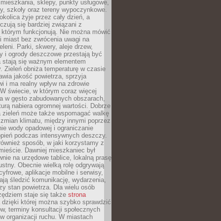
 mieszkania, sklepy, punkty usługowe,
cy, szkoły oraz tereny wypoczynkowe.
okolica żyje przez cały dzień, a
zują się bardziej związani z
 którym funkcjonują. Nie można mówić
i miast bez zwrócenia uwagi na
eleni. Parki, skwery, aleje drzew,
y i ogrody deszczowe przestają być
a stają się ważnym elementem
ry. Zieleń obniża temperaturę w czasie
awia jakość powietrza, sprzyja
i i ma realny wpływ na zdrowie
W świecie, w którym coraz więcej
ka w gęsto zabudowanych obszarach,
turą nabiera ogromnej wartości. Dobrze
 zieleń może także wspomagać walkę
 zmian klimatu, między innymi poprzez
ie wody opadowej i ograniczanie
opień podczas intensywnych deszczy.
również sposób, w jaki korzystamy z
 mieście. Dawniej mieszkaniec był
nie na urzędowe tablice, lokalną prasę
ustny. Obecnie wielką rolę odgrywają
cyfrowe, aplikacje mobilne i serwisy,
ają śledzić komunikację, wydarzenia,
zy stan powietrza. Dla wielu osób
ędziem staje się także
strona
dzięki której można szybko sprawdzić
w, terminy konsultacji społecznych
w organizacji ruchu. W miastach