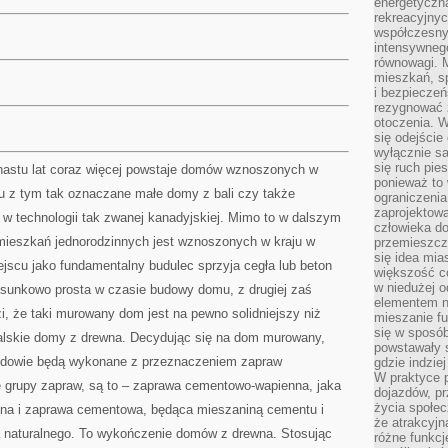
energetyczn
rekreacyjny
współczesny
intensywneg
równowagi. 
mieszkań, sp
i bezpieczeń
rezygnować z
otoczenia. W
się odejści
wyłącznie s
się ruch pies
unastu lat coraz więcej powstaje domów wznoszonych w
ponieważ to 
ku z tym tak oznaczane małe domy z bali czy także
ograniczeni
zaprojektow
w technologii tak zwanej kanadyjskiej. Mimo to w dalszym
człowieka d
 mieszkań jednorodzinnych jest wznoszonych w kraju w
przemieszcza
się idea mia
ejscu jako fundamentalny budulec sprzyja cegła lub beton
większość c
w niedużej o
osunkowo prosta w czasie budowy domu, z drugiej zaś
elementem no
i, że taki murowany dom jest na pewno solidniejszy niż
mieszanie fu
się w sposób
ralskie domy z drewna. Decydując się na dom murowany,
powstawały s
budowie będą wykonane z przeznaczeniem zapraw
gdzie indzie
W praktyce 
e grupy zapraw, są to – zaprawa cementowo-wapienna, jaka
dojazdów, pr
życia społec
pna i zaprawa cementowa, będąca mieszaniną cementu i
że atrakcyjn
 naturalnego. To wykończenie domów z drewna. Stosując
różne funkcj