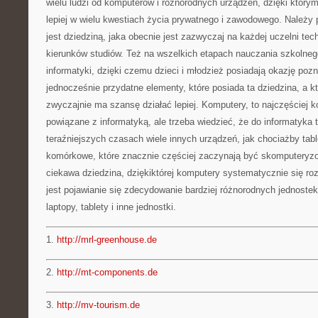
wielu ludzi od komputerów i różnorodnych urządzeń, dzięki który
lepiej w wielu kwestiach życia prywatnego i zawodowego. Należy 
jest dziedziną, jaka obecnie jest zazwyczaj na każdej uczelni tec
kierunków studiów. Też na wszelkich etapach nauczania szkolnego
informatyki, dzięki czemu dzieci i młodzież posiadają okazję pozna
jednocześnie przydatne elementy, które posiada ta dziedzina, a k
zwyczajnie ma szansę działać lepiej. Komputery, to najczęściej 
powiązane z informatyką, ale trzeba wiedzieć, że do informatyka 
teraźniejszych czasach wiele innych urządzeń, jak chociażby table
komórkowe, które znacznie częściej zaczynają być skomputeryzo
ciekawa dziedzina, dziękiktórej komputery systematycznie się ro
jest pojawianie się zdecydowanie bardziej różnorodnych jednost
laptopy, tablety i inne jednostki.
1.
http://mrl-greenhouse.de
2.
http://mt-components.de
3.
http://mv-tourism.de