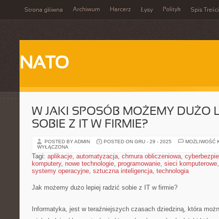
Archiwum
Harcerz
Polityk
Strona główna
Łysy
Spis Treści
NATO
W JAKI SPOSÓB MOŻEMY DUŻO L
SOBIE Z IT W FIRMIE?
POSTED BY ADMIN
POSTED ON GRU - 29 - 2025
MOŻLIWOŚĆ 
WYŁĄCZONA
Tagi:
aplikacje
,
automatyzacja
,
chmura obliczeniowa
,
cyberbezpi
komputery
,
nowe technologie
,
programowanie
,
sieci komputerowe
systemy operacyjne
,
sztuczna inteligencja
,
technologia
Jak możemy dużo lepiej radzić sobie z IT w firmie?
Informatyka, jest w teraźniejszych czasach dziedziną, która moż