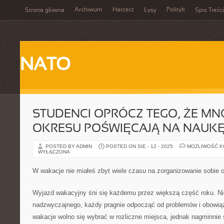
Archiwum
Harcerz
Polityk
Strona główna
Łysy
Spis Treści
NATO
STUDENCI OPRÓCZ TEGO, ŻE M
OKRESU POŚWIĘCAJĄ NA NAUK
POSTED BY ADMIN
POSTED ON SIE - 12 - 2025
MOŻLIWOŚĆ 
WYŁĄCZONA
W wakacje nie miałeś zbyt wiele czasu na zorganizowanie sobie
Wyjazd wakacyjny śni się każdemu przez większą część roku. N
nadzwyczajnego, każdy pragnie odpocząć od problemów i obowią
wakacje wolno się wybrać w rozliczne miejsca, jednak nagminnie s