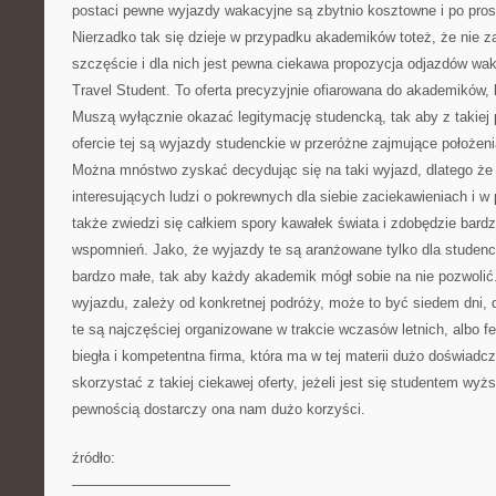
postaci pewne wyjazdy wakacyjne są zbytnio kosztowne i po prostu
Nierzadko tak się dzieje w przypadku akademików toteż, że nie za
szczęście i dla nich jest pewna ciekawa propozycja odjazdów wa
Travel Student. To oferta precyzyjnie ofiarowana do akademików,
Muszą wyłącznie okazać legitymację studencką, tak aby z takiej 
ofercie tej są wyjazdy studenckie w przeróżne zajmujące położenia
Można mnóstwo zyskać decydując się na taki wyjazd, dlatego że n
interesujących ludzi o pokrewnych dla siebie zaciekawieniach i 
także zwiedzi się całkiem spory kawałek świata i zdobędzie bar
wspomnień. Jako, że wyjazdy te są aranżowane tylko dla studenc
bardzo małe, tak aby każdy akademik mógł sobie na nie pozwolić.
wyjazdu, zależy od konkretnej podróży, może to być siedem dni, 
te są najczęściej organizowane w trakcie wczasów letnich, albo fe
biegła i kompetentna firma, która ma w tej materii dużo doświadc
skorzystać z takiej ciekawej oferty, jeżeli jest się studentem wyżs
pewnością dostarczy ona nam dużo korzyści.
źródło:
———————————