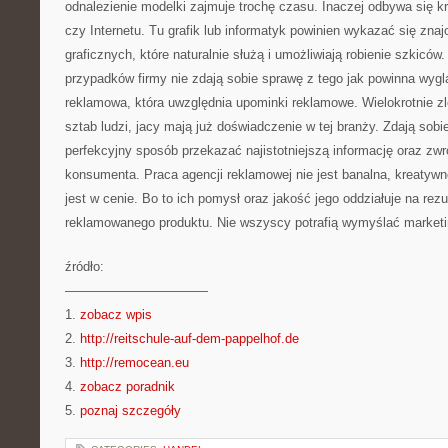
odnalezienie modelki zajmuje trochę czasu. Inaczej odbywa się k
czy Internetu. Tu grafik lub informatyk powinien wykazać się zn
graficznych, które naturalnie służą i umożliwiają robienie szkiców
przypadków firmy nie zdają sobie sprawę z tego jak powinna wyg
reklamowa, która uwzględnia upominki reklamowe. Wielokrotnie zl
sztab ludzi, jacy mają już doświadczenie w tej branży. Zdają sobi
perfekcyjny sposób przekazać najistotniejszą informację oraz z
konsumenta. Praca agencji reklamowej nie jest banalna, kreatywn
jest w cenie. Bo to ich pomysł oraz jakość jego oddziałuje na rez
reklamowanego produktu. Nie wszyscy potrafią wymyślać marketi
źródło:
———————————
1.
zobacz wpis
2.
http://reitschule-auf-dem-pappelhof.de
3.
http://remocean.eu
4.
zobacz poradnik
5.
poznaj szczegóły