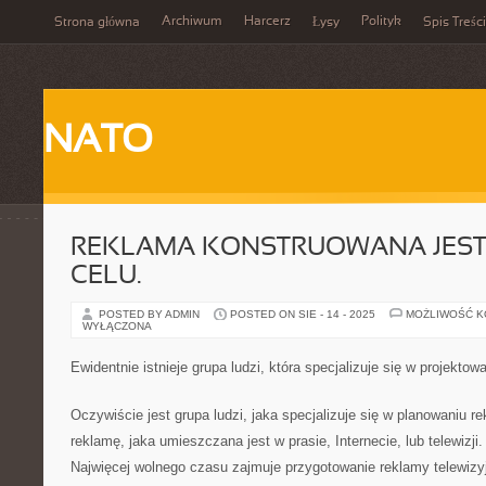
Archiwum
Harcerz
Polityk
Strona główna
Łysy
Spis Treści
NATO
REKLAMA KONSTRUOWANA JEST
CELU.
POSTED BY ADMIN
POSTED ON SIE - 14 - 2025
MOŻLIWOŚĆ 
WYŁĄCZONA
Ewidentnie istnieje grupa ludzi, która specjalizuje się w projektow
Oczywiście jest grupa ludzi, jaka specjalizuje się w planowaniu r
reklamę, jaka umieszczana jest w prasie, Internecie, lub telewizji
Najwięcej wolnego czasu zajmuje przygotowanie reklamy telewizyj