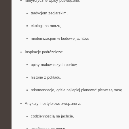
Merytoryczne wpisy poświęcone:
tradycjom żeglarskim,
ekologii na morzu,
modernizacjom w budowie jachtów.
Inspiracje podróżnicze:
opisy malowniczych portów,
historie z pokładu,
rekomendacje, gdzie najlepiej planować pierwszą trasę.
Artykuły lifestyle’owe związane z:
codziennością na jachcie,
współpracą na morzu,