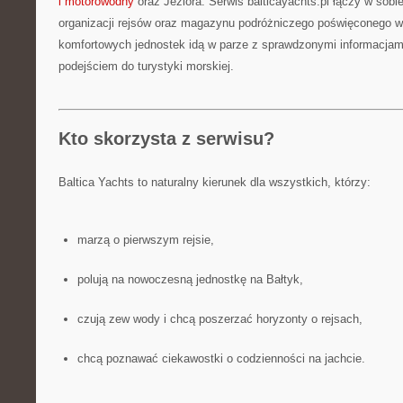
i motorowodny
oraz Jeziora. Serwis balticayachts.pl łączy w sobi
organizacji rejsów oraz magazynu podróżniczego poświęconego w
komfortowych jednostek idą w parze z sprawdzonymi informacja
podejściem do turystyki morskiej.
Kto skorzysta z serwisu?
Baltica Yachts to naturalny kierunek dla wszystkich, którzy:
marzą o pierwszym rejsie,
polują na nowoczesną jednostkę na Bałtyk,
czują zew wody i chcą poszerzać horyzonty o rejsach,
chcą poznawać ciekawostki o codzienności na jachcie.