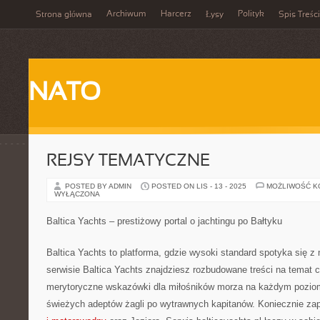
Archiwum
Harcerz
Polityk
Strona główna
Łysy
Spis Treści
NATO
REJSY TEMATYCZNE
POSTED BY ADMIN
POSTED ON LIS - 13 - 2025
MOŻLIWOŚĆ 
WYŁĄCZONA
Baltica Yachts – prestiżowy portal o jachtingu po Bałtyku
Baltica Yachts to platforma, gdzie wysoki standard spotyka się z 
serwisie Baltica Yachts znajdziesz rozbudowane treści na temat c
merytoryczne wskazówki dla miłośników morza na każdym pozio
świeżych adeptów żagli po wytrawnych kapitanów. Koniecznie zap