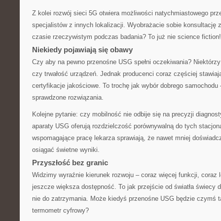
Z kolei rozwój sieci 5G otwiera możliwości natychmiastowego prz
specjalistów z innych lokalizacji. Wyobrażacie sobie konsultację 
czasie rzeczywistym podczas badania? To już nie science fiction!
Niekiedy pojawiają się obawy
Czy aby na pewno przenośne USG spełni oczekiwania? Niektórzy 
czy trwałość urządzeń. Jednak producenci coraz częściej stawiaj
certyfikacje jakościowe. To trochę jak wybór dobrego samochodu 
sprawdzone rozwiązania.
Kolejne pytanie: czy mobilność nie odbije się na precyzji diagno
aparaty USG oferują rozdzielczość porównywalną do tych stacjona
wspomagające pracę lekarza sprawiają, że nawet mniej doświad
osiągać świetne wyniki.
Przyszłość bez granic
Widzimy wyraźnie kierunek rozwoju – coraz więcej funkcji, coraz 
jeszcze większa dostępność. To jak przejście od światła świecy 
nie do zatrzymania. Może kiedyś przenośne USG będzie czymś 
termometr cyfrowy?