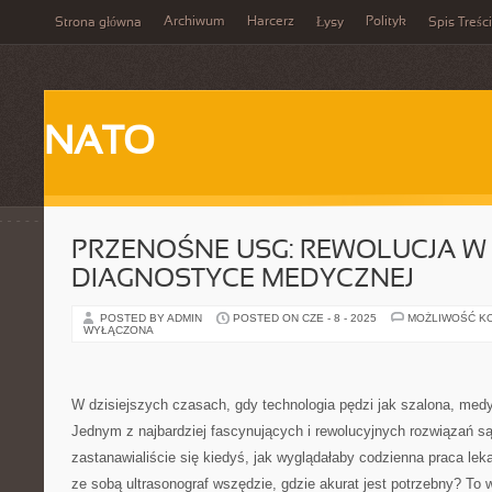
Archiwum
Harcerz
Polityk
Strona główna
Łysy
Spis Treści
NATO
PRZENOŚNE USG: REWOLUCJA W
DIAGNOSTYCE MEDYCZNEJ
POSTED BY ADMIN
POSTED ON CZE - 8 - 2025
MOŻLIWOŚĆ K
WYŁĄCZONA
W dzisiejszych czasach, gdy technologia pędzi jak szalona, medy
Jednym z najbardziej fascynujących i rewolucyjnych rozwiązań s
zastanawialiście się kiedyś, jak wyglądałaby codzienna praca le
ze sobą ultrasonograf wszędzie, gdzie akurat jest potrzebny? To 