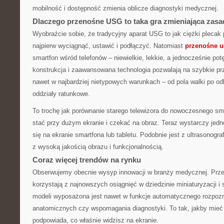
mobilność i dostępność zmienia oblicze diagnostyki medycznej.
Dlaczego przenośne USG to taka gra zmieniająca zas
Wyobraźcie sobie, że tradycyjny aparat USG to jak ciężki plecak p
najpierw wyciągnąć, ustawić i podłączyć. Natomiast
przenośne u
smartfon wśród telefonów – niewielkie, lekkie, a jednocześnie p
konstrukcja i zaawansowana technologia pozwalają na szybkie pr
nawet w najbardziej nietypowych warunkach – od pola walki po od
oddziały ratunkowe.
To trochę jak porównanie starego telewizora do nowoczesnego sma
stać przy dużym ekranie i czekać na obraz. Teraz wystarczy jedno 
się na ekranie smartfona lub tabletu. Podobnie jest z ultrasonogra
z wysoką jakością obrazu i funkcjonalnością.
Coraz więcej trendów na rynku
Obserwujemy obecnie wysyp innowacji w branży medycznej. Prz
korzystają z najnowszych osiągnięć w dziedzinie miniaturyzacji i s
modeli wyposażona jest nawet w funkcje automatycznego rozpozn
anatomicznych czy wspomagania diagnostyki. To tak, jakby mieć 
podpowiada, co właśnie widzisz na ekranie.