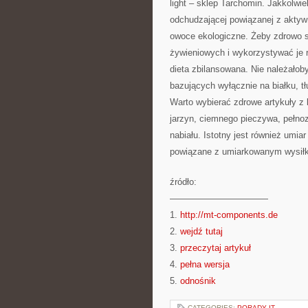
light – sklep Tarchomin. Jakkolwie
odchudzającej powiązanej z aktyw
owoce ekologiczne. Żeby zdrowo 
żywieniowych i wykorzystywać je 
dieta zbilansowana. Nie należało
bazujących wyłącznie na białku, 
Warto wybierać zdrowe artykuły z
jarzyn, ciemnego pieczywa, pełnoz
nabiału. Istotny jest również umi
powiązane z umiarkowanym wysił
źródło:
———————————
1.
http://mt-components.de
2.
wejdź tutaj
3.
przeczytaj artykuł
4.
pełna wersja
5.
odnośnik
CATEGORIES:
PORADY IT