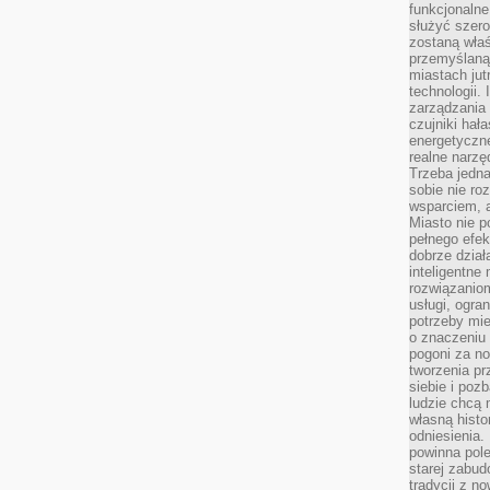
funkcjonaln
służyć szer
zostaną właś
przemyślaną 
miastach jut
technologii.
zarządzania 
czujniki hał
energetyczne
realne narzę
Trzeba jedn
sobie nie r
wsparciem, a
Miasto nie p
pełnego efek
dobrze dział
inteligentne 
rozwiązaniom
usługi, ogra
potrzeby mi
o znaczeniu 
pogoni za n
tworzenia p
siebie i po
ludzie chcą 
własną histo
odniesienia.
powinna pol
starej zabud
tradycji z n