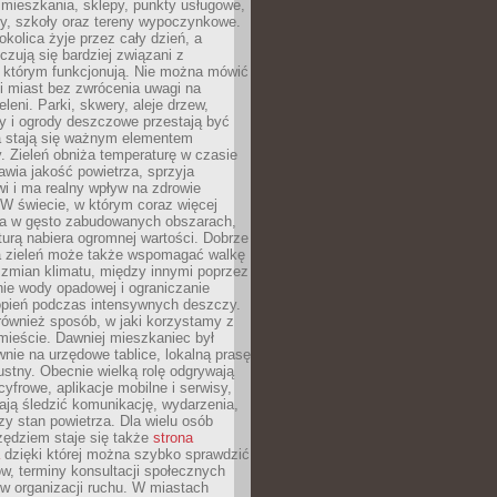
 mieszkania, sklepy, punkty usługowe,
cy, szkoły oraz tereny wypoczynkowe.
okolica żyje przez cały dzień, a
zują się bardziej związani z
 którym funkcjonują. Nie można mówić
i miast bez zwrócenia uwagi na
eleni. Parki, skwery, aleje drzew,
y i ogrody deszczowe przestają być
a stają się ważnym elementem
ry. Zieleń obniża temperaturę w czasie
awia jakość powietrza, sprzyja
i i ma realny wpływ na zdrowie
W świecie, w którym coraz więcej
ka w gęsto zabudowanych obszarach,
turą nabiera ogromnej wartości. Dobrze
 zieleń może także wspomagać walkę
 zmian klimatu, między innymi poprzez
ie wody opadowej i ograniczanie
opień podczas intensywnych deszczy.
również sposób, w jaki korzystamy z
 mieście. Dawniej mieszkaniec był
nie na urzędowe tablice, lokalną prasę
ustny. Obecnie wielką rolę odgrywają
cyfrowe, aplikacje mobilne i serwisy,
ają śledzić komunikację, wydarzenia,
zy stan powietrza. Dla wielu osób
ędziem staje się także
strona
dzięki której można szybko sprawdzić
w, terminy konsultacji społecznych
w organizacji ruchu. W miastach