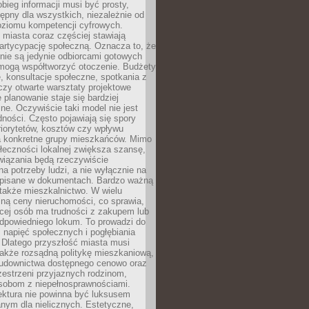
obieg informacji musi być prosty,
tępny dla wszystkich, niezależnie od
oziomu kompetencji cyfrowych.
miasta coraz częściej stawiają
artycypację społeczną. Oznacza to, że
nie są jedynie odbiorcami gotowych
 mogą współtworzyć otoczenie. Budżety
, konsultacje społeczne, spotkania z
czy otwarte warsztaty projektowe
e planowanie staje się bardziej
e. Oczywiście taki model nie jest
dności. Często pojawiają się spory
riorytetów, kosztów czy wpływu
na konkretne grupy mieszkańców. Mimo
ołeczności lokalnej zwiększa szansę,
wiązania będą rzeczywiście
a potrzeby ludzi, a nie wyłącznie na
apisane w dokumentach. Bardzo ważną
 także mieszkalnictwo. W wielu
ną ceny nieruchomości, co sprawia,
ęcej osób ma trudności z zakupem lub
powiedniego lokum. To prowadzi do
 napięć społecznych i pogłębiania
 Dlatego przyszłość miasta musi
akże rozsądną politykę mieszkaniową,
budownictwa dostępnego cenowo oraz
zestrzeni przyjaznych rodzinom,
osobom z niepełnosprawnościami.
ektura nie powinna być luksusem
nym dla nielicznych. Estetyczne,