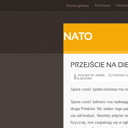
Archiwum
Harcer
Strona główna
NATO
PRZEJŚCIE NA DI
POSTED BY ADMIN
POSTED ON 
WYŁĄCZONA
Spora cześć społeczeństwa ma n
Spora cześć ludności ma nadwagę
druga Polaków. Nic wobec tego par
się odchudzać. Niestety jedynie ni
fizycznej, inni zaopatrują się w 