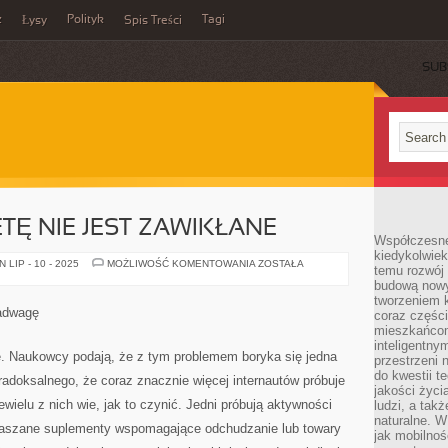
z
Polityk
Tagi
Łysy
Spis Treści
SUB
ETĘ NIE JEST ZAWIKŁANE
Współczesne 
kiedykolwiek
PRZEJŚCIE
LIP - 10 - 2025
MOŻLIWOŚĆ KOMENTOWANIA
ZOSTAŁA
temu rozwój 
NA
budową nowyc
DIETĘ
NIE
tworzeniem 
JEST
adwagę
coraz części
ZAWIKŁANE
mieszkańcom
inteligentny
. Naukowcy podają, że z tym problemem boryka się jedna
przestrzeni 
do kwestii t
adoksalnego, że coraz znacznie więcej internautów próbuje
jakości życi
ewielu z nich wie, jak to czynić. Jedni próbują aktywności
ludzi, a tak
naturalne. W
ogłaszane suplementy wspomagające odchudzanie lub towary
jak mobilnoś