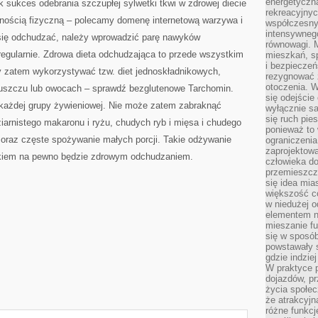
energetyczn
k sukces odebrania szczupłej sylwetki tkwi w zdrowej diecie
rekreacyjny
nością fizyczną – polecamy domenę internetową warzywa i
współczesny
intensywneg
się odchudzać, należy wprowadzić parę nawyków
równowagi. 
regularnie. Zdrowa dieta odchudzająca to przede wszystkim
mieszkań, sp
i bezpieczeń
by zatem wykorzystywać tzw. diet jednoskładnikowych,
rezygnować z
otoczenia. W
tłuszczu lub owocach – sprawdź bezglutenowe Tarchomin.
się odejści
 każdej grupy żywieniowej. Nie może zatem zabraknąć
wyłącznie s
się ruch pies
iarnistego makaronu i ryżu, chudych ryb i mięsa i chudego
ponieważ to 
ar oraz częste spożywanie małych porcji. Takie odżywanie
ograniczeni
zaprojektow
kiem na pewno będzie zdrowym odchudzaniem.
człowieka d
przemieszcza
się idea mia
większość c
w niedużej o
elementem no
mieszanie fu
się w sposób
powstawały s
gdzie indzie
W praktyce 
dojazdów, pr
życia społec
że atrakcyjn
różne funkcj