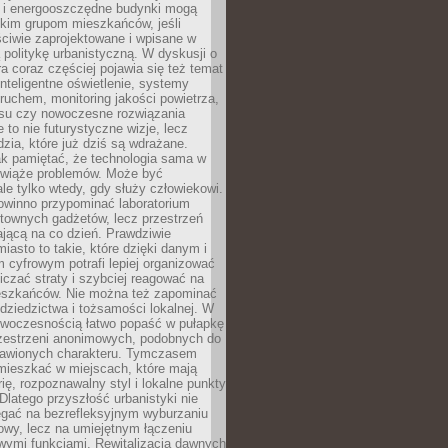
e i energooszczędne budynki mogą
okim grupom mieszkańców, jeśli
ciwie zaprojektowane i wpisane w
politykę urbanistyczną. W dyskusji o
ra coraz częściej pojawia się też temat
 Inteligentne oświetlenie, systemy
ruchem, monitoring jakości powietrza,
asu czy nowoczesne rozwiązania
 to nie futurystyczne wizje, lecz
dzia, które już dziś są wdrażane.
ak pamiętać, że technologia sama w
ozwiąże problemów. Może być
le tylko wtedy, gdy służy człowiekowi.
owinno przypominać laboratorium
townych gadżetów, lecz przestrzeń
ającą na co dzień. Prawdziwie
miasto to takie, które dzięki danym i
 cyfrowym potrafi lepiej organizować
niczać straty i szybciej reagować na
eszkańców. Nie można też zapominać
dziedzictwa i tożsamości lokalnej. W
owoczesnością łatwo popaść w pułapkę
rzestrzeni anonimowych, podobnych do
zbawionych charakteru. Tymczasem
mieszkać w miejscach, które mają
rię, rozpoznawalny styl i lokalne punkty
 Dlatego przyszłość urbanistyki nie
egać na bezrefleksyjnym wyburzaniu
owy, lecz na umiejętnym łączeniu
owymi funkcjami. Rewitalizacja dawnych