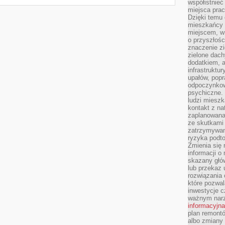
współistnieć
miejsca pra
Dzięki temu 
mieszkańcy c
miejscem, w
o przyszłośc
znaczenie zi
zielone dach
dodatkiem, 
infrastruktu
upałów, popr
odpoczynkow
psychiczne. 
ludzi miesz
kontakt z na
zaplanowana
ze skutkami
zatrzymywan
ryzyka podt
Zmienia się 
informacji o
skazany głów
lub przekaz 
rozwiązania 
które pozwal
inwestycje c
ważnym narz
informacyjna
plan remontó
albo zmiany 