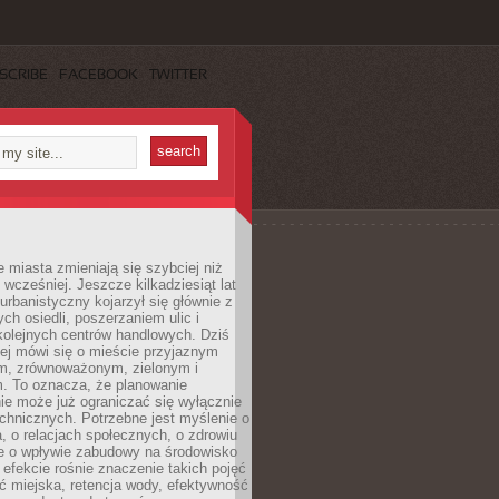
SCRIBE
FACEBOOK
TWITTER
miasta zmieniają się szybciej niż
 wcześniej. Jeszcze kilkadziesiąt lat
urbanistyczny kojarzył się głównie z
h osiedli, poszerzaniem ulic i
kolejnych centrów handlowych. Dziś
ej mówi się o mieście przyjaznym
, zrównoważonym, zielonym i
m. To oznacza, że planowanie
nie może już ograniczać się wyłącznie
echnicznych. Potrzebne jest myślenie o
a, o relacjach społecznych, o zdrowiu
że o wpływie zabudowy na środowisko
 efekcie rośnie znaczenie takich pojęć
ć miejska, retencja wody, efektywność