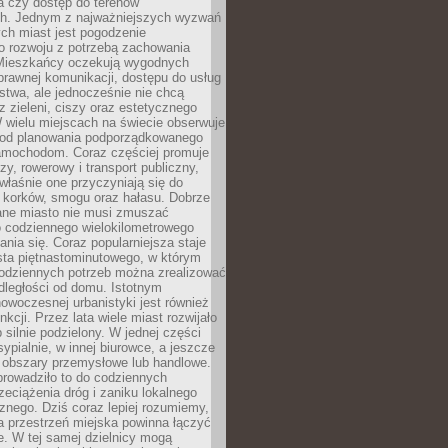
a czy dostęp do terenów
ch. Jednym z najważniejszych wyzwań
ch miast jest pogodzenie
o rozwoju z potrzebą zachowania
Mieszkańcy oczekują wygodnych
rawnej komunikacji, dostępu do usług
stwa, ale jednocześnie nie chcą
 zieleni, ciszy oraz estetycznego
 wielu miejscach na świecie obserwuje
e od planowania podporządkowanego
amochodom. Coraz częściej promuje
zy, rowerowy i transport publiczny,
właśnie one przyczyniają się do
a korków, smogu oraz hałasu. Dobrze
ane miasto nie musi zmuszać
o codziennego wielokilometrowego
nia się. Coraz popularniejsza staje
sta piętnastominutowego, w którym
odziennych potrzeb można zrealizować
dległości od domu. Istotnym
woczesnej urbanistyki jest również
nkcji. Przez lata wiele miast rozwijało
 silnie podzielony. W jednej części
ypialnie, w innej biurowce, a jeszcze
j obszary przemysłowe lub handlowe.
prowadziło to do codziennych
zeciążenia dróg i zaniku lokalnego
znego. Dziś coraz lepiej rozumiemy,
a przestrzeń miejska powinna łączyć
e. W tej samej dzielnicy mogą