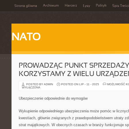
Archiwum
Harcerz
Polityk
Strona główna
Łysy
Spis Treści
NATO
PROWADZĄC PUNKT SPRZEDAŻ
KORZYSTAMY Z WIELU URZĄDZE
POSTED BY ADMIN
POSTED ON LIP - 11 - 2025
MOŻLIWOŚĆ K
WYŁĄCZONA
Ubezpieczenie odpowiednie do wymogów
Wykupienie odpowiedniego ubezpieczenia może pomóc w liczny
kwestiach, głównie związanych z prawdopodobieństwem utraty zdr
strat majątkowych. W obecnych czasach w branży funkcjonuje sp