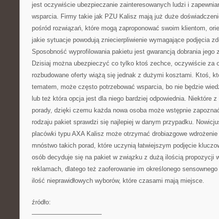
jest oczywiście ubezpieczanie zainteresowanych ludzi i zapewni
wsparcia. Firmy takie jak PZU Kalisz mają już duże doświadczeni
pośród rozwiązań, które mogą zaproponować swoim klientom, orien
jakie sytuacje powodują zniecierpliwienie wymagające podjęcia z
Sposobność wyprofilowania pakietu jest gwarancją dobrania jego 
Dzisiaj można ubezpieczyć co tylko ktoś zechce, oczywiście za 
rozbudowane oferty wiążą się jednak z dużymi kosztami. Ktoś, kt
tematem, może często potrzebować wsparcia, bo nie będzie wied
lub też która opcja jest dla niego bardziej odpowiednia. Niektóre z
porady, dzięki czemu każda nowa osoba może wstępnie zapoznać s
rodzaju pakiet sprawdzi się najlepiej w danym przypadku. Nowicju
placówki typu AXA Kalisz może otrzymać drobiazgowe wdrożenie 
mnóstwo takich porad, które uczynią łatwiejszym podjęcie kluczo
osób decyduje się na pakiet w związku z dużą ilością propozycji 
reklamach, dlatego też zaoferowanie im określonego sensowneg
ilość nieprawidłowych wyborów, które czasami mają miejsce.
źródło:
———————————