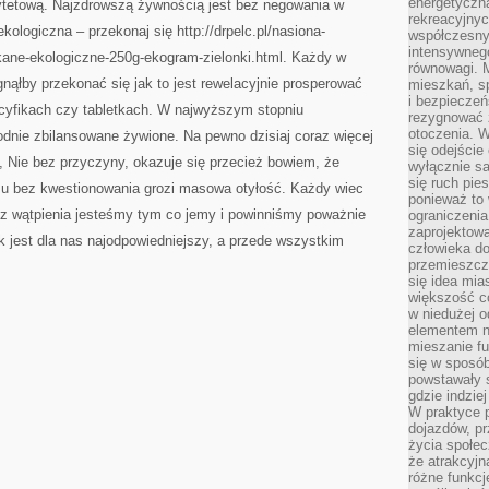
energetyczn
ytetową. Najzdrowszą żywnością jest bez negowania w
rekreacyjny
ogiczna – przekonaj się http://drpelc.pl/nasiona-
współczesny
intensywneg
skane-ekologiczne-250g-ekogram-zielonki.html. Każdy w
równowagi. 
gnąłby przekonać się jak to jest rewelacyjnie prosperować
mieszkań, sp
i bezpieczeń
cyfikach czy tabletkach. W najwyższym stopniu
rezygnować z
otoczenia. W
dnie zbilansowane żywione. Na pewno dzisiaj coraz więcej
się odejści
e, Nie bez przyczyny, okazuje się przecież bowiem, że
wyłącznie s
się ruch pies
u bez kwestionowania grozi masowa otyłość. Każdy wiec
ponieważ to 
ez wątpienia jesteśmy tym co jemy i powinniśmy poważnie
ograniczeni
zaprojektow
ek jest dla nas najodpowiedniejszy, a przede wszystkim
człowieka d
przemieszcza
się idea mia
większość c
w niedużej o
elementem no
mieszanie fu
się w sposób
powstawały s
gdzie indzie
W praktyce 
dojazdów, pr
życia społec
że atrakcyjn
różne funkcj