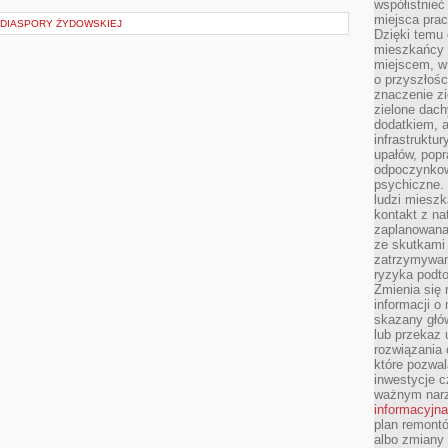
współistnieć
miejsca pra
J DIASPORY ŻYDOWSKIEJ
Dzięki temu 
mieszkańcy c
miejscem, w
o przyszłośc
znaczenie zi
zielone dach
dodatkiem, 
infrastruktu
upałów, popr
odpoczynkow
psychiczne. 
ludzi miesz
kontakt z na
zaplanowana
ze skutkami
zatrzymywan
ryzyka podt
Zmienia się 
informacji o
skazany głów
lub przekaz 
rozwiązania 
które pozwal
inwestycje c
ważnym narz
informacyjna
plan remontó
albo zmiany 