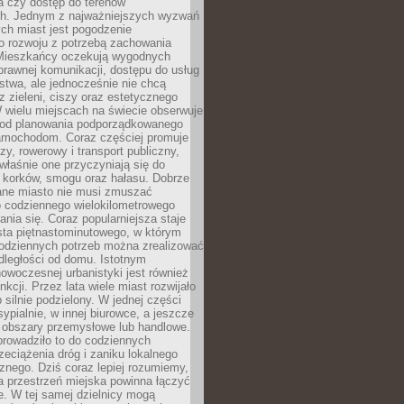
a czy dostęp do terenów
ch. Jednym z najważniejszych wyzwań
ch miast jest pogodzenie
o rozwoju z potrzebą zachowania
Mieszkańcy oczekują wygodnych
rawnej komunikacji, dostępu do usług
stwa, ale jednocześnie nie chcą
 zieleni, ciszy oraz estetycznego
 wielu miejscach na świecie obserwuje
e od planowania podporządkowanego
amochodom. Coraz częściej promuje
zy, rowerowy i transport publiczny,
właśnie one przyczyniają się do
a korków, smogu oraz hałasu. Dobrze
ane miasto nie musi zmuszać
o codziennego wielokilometrowego
nia się. Coraz popularniejsza staje
sta piętnastominutowego, w którym
odziennych potrzeb można zrealizować
dległości od domu. Istotnym
woczesnej urbanistyki jest również
nkcji. Przez lata wiele miast rozwijało
 silnie podzielony. W jednej części
ypialnie, w innej biurowce, a jeszcze
j obszary przemysłowe lub handlowe.
prowadziło to do codziennych
zeciążenia dróg i zaniku lokalnego
znego. Dziś coraz lepiej rozumiemy,
a przestrzeń miejska powinna łączyć
e. W tej samej dzielnicy mogą