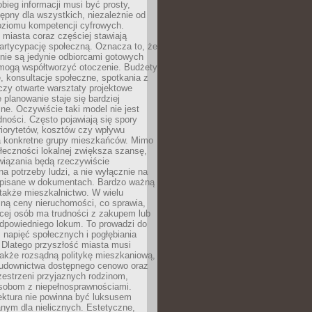
obieg informacji musi być prosty,
tępny dla wszystkich, niezależnie od
oziomu kompetencji cyfrowych.
miasta coraz częściej stawiają
artycypację społeczną. Oznacza to, że
nie są jedynie odbiorcami gotowych
 mogą współtworzyć otoczenie. Budżety
, konsultacje społeczne, spotkania z
czy otwarte warsztaty projektowe
e planowanie staje się bardziej
e. Oczywiście taki model nie jest
dności. Często pojawiają się spory
riorytetów, kosztów czy wpływu
na konkretne grupy mieszkańców. Mimo
ołeczności lokalnej zwiększa szansę,
wiązania będą rzeczywiście
a potrzeby ludzi, a nie wyłącznie na
apisane w dokumentach. Bardzo ważną
 także mieszkalnictwo. W wielu
ną ceny nieruchomości, co sprawia,
ęcej osób ma trudności z zakupem lub
powiedniego lokum. To prowadzi do
 napięć społecznych i pogłębiania
 Dlatego przyszłość miasta musi
akże rozsądną politykę mieszkaniową,
budownictwa dostępnego cenowo oraz
zestrzeni przyjaznych rodzinom,
osobom z niepełnosprawnościami.
ektura nie powinna być luksusem
nym dla nielicznych. Estetyczne,