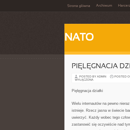
Archiwum
Harcer
Strona główna
NATO
PIĘLĘGNACJA DZ
POSTED BY ADMIN
POSTED ON 
WYŁĄCZONA
Pięlęgnacja działki
Wielu internautów na pewno niera
istnieje. Rzecz jasna w świecie ba
uwierzyć. Każdy wobec tego człow
zastanowić się oczywiście nad tym