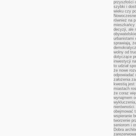
przyszłości 
szybki i dos
wieku czy p
Nowoczesne 
również na p
mieszkańcy 
decyzji, ale
obywatelskie
urbanistami 
sprawiają, ż
demokratyczn
wolny od tru
dotyczące p
inwestycji 
to udział sp
że nowe roz
odpowiadać n
założenia z
kwestią jest
miastach ros
że coraz wi
wynajmem od
wykluczenia,
nierówności.
obejmować t
wspieranie 
tworzenie pr
seniorom i 
Dobra archit
zarezerwowa