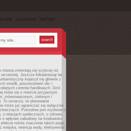
SCRIBE
FACEBOOK
TWITTER
miasta zmieniają się szybciej niż
 wcześniej. Jeszcze kilkadziesiąt lat
urbanistyczny kojarzył się głównie z
h osiedli, poszerzaniem ulic i
kolejnych centrów handlowych. Dziś
ej mówi się o mieście przyjaznym
, zrównoważonym, zielonym i
m. To oznacza, że planowanie
nie może już ograniczać się wyłącznie
echnicznych. Potrzebne jest myślenie o
a, o relacjach społecznych, o zdrowiu
że o wpływie zabudowy na środowisko
 efekcie rośnie znaczenie takich pojęć
ć miejska, retencja wody, efektywność