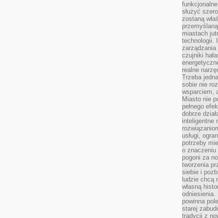
funkcjonaln
służyć szer
zostaną właś
przemyślaną 
miastach jut
technologii.
zarządzania 
czujniki hał
energetyczne
realne narzę
Trzeba jedn
sobie nie r
wsparciem, a
Miasto nie p
pełnego efek
dobrze dział
inteligentne 
rozwiązaniom
usługi, ogra
potrzeby mi
o znaczeniu 
pogoni za n
tworzenia p
siebie i po
ludzie chcą 
własną histo
odniesienia.
powinna pol
starej zabud
tradycji z n