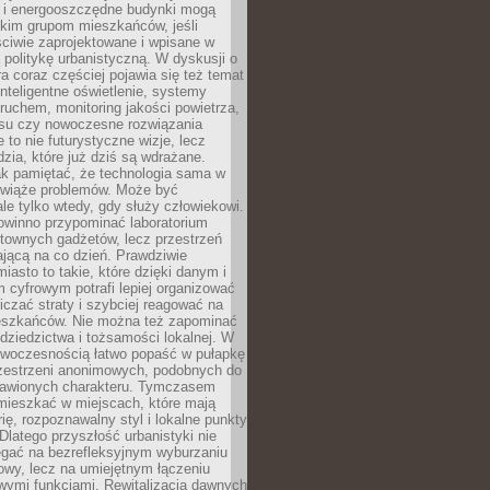
e i energooszczędne budynki mogą
okim grupom mieszkańców, jeśli
ciwie zaprojektowane i wpisane w
politykę urbanistyczną. W dyskusji o
ra coraz częściej pojawia się też temat
 Inteligentne oświetlenie, systemy
ruchem, monitoring jakości powietrza,
asu czy nowoczesne rozwiązania
 to nie futurystyczne wizje, lecz
dzia, które już dziś są wdrażane.
ak pamiętać, że technologia sama w
ozwiąże problemów. Może być
le tylko wtedy, gdy służy człowiekowi.
owinno przypominać laboratorium
townych gadżetów, lecz przestrzeń
ającą na co dzień. Prawdziwie
miasto to takie, które dzięki danym i
 cyfrowym potrafi lepiej organizować
niczać straty i szybciej reagować na
eszkańców. Nie można też zapominać
dziedzictwa i tożsamości lokalnej. W
owoczesnością łatwo popaść w pułapkę
rzestrzeni anonimowych, podobnych do
zbawionych charakteru. Tymczasem
mieszkać w miejscach, które mają
rię, rozpoznawalny styl i lokalne punkty
 Dlatego przyszłość urbanistyki nie
egać na bezrefleksyjnym wyburzaniu
owy, lecz na umiejętnym łączeniu
owymi funkcjami. Rewitalizacja dawnych