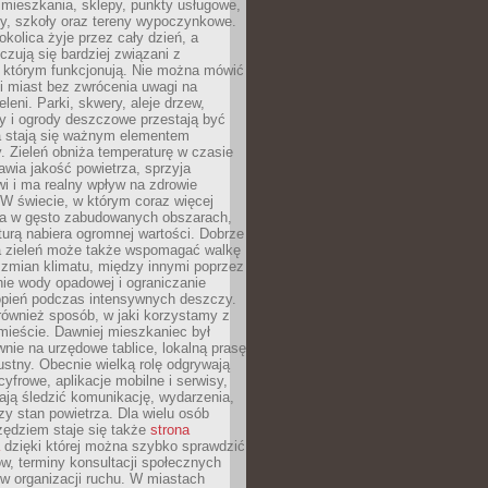
 mieszkania, sklepy, punkty usługowe,
cy, szkoły oraz tereny wypoczynkowe.
okolica żyje przez cały dzień, a
zują się bardziej związani z
 którym funkcjonują. Nie można mówić
i miast bez zwrócenia uwagi na
eleni. Parki, skwery, aleje drzew,
y i ogrody deszczowe przestają być
a stają się ważnym elementem
ry. Zieleń obniża temperaturę w czasie
awia jakość powietrza, sprzyja
i i ma realny wpływ na zdrowie
W świecie, w którym coraz więcej
ka w gęsto zabudowanych obszarach,
turą nabiera ogromnej wartości. Dobrze
 zieleń może także wspomagać walkę
 zmian klimatu, między innymi poprzez
ie wody opadowej i ograniczanie
opień podczas intensywnych deszczy.
również sposób, w jaki korzystamy z
 mieście. Dawniej mieszkaniec był
nie na urzędowe tablice, lokalną prasę
ustny. Obecnie wielką rolę odgrywają
cyfrowe, aplikacje mobilne i serwisy,
ają śledzić komunikację, wydarzenia,
zy stan powietrza. Dla wielu osób
ędziem staje się także
strona
dzięki której można szybko sprawdzić
w, terminy konsultacji społecznych
w organizacji ruchu. W miastach