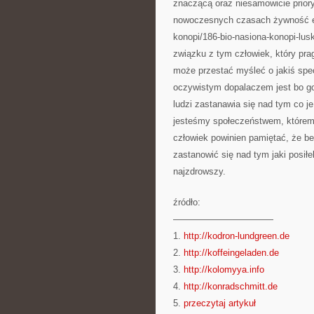
znaczącą oraz niesamowicie prior
nowoczesnych czasach żywność ekol
konopi/186-bio-nasiona-konopi-lu
związku z tym człowiek, który pra
może przestać myśleć o jakiś spe
oczywistym dopalaczem jest bo go
ludzi zastanawia się nad tym co j
jesteśmy społeczeństwem, którem
człowiek powinien pamiętać, że b
zastanowić się nad tym jaki posił
najzdrowszy.
źródło:
———————————
1.
http://kodron-lundgreen.de
2.
http://koffeingeladen.de
3.
http://kolomyya.info
4.
http://konradschmitt.de
5.
przeczytaj artykuł