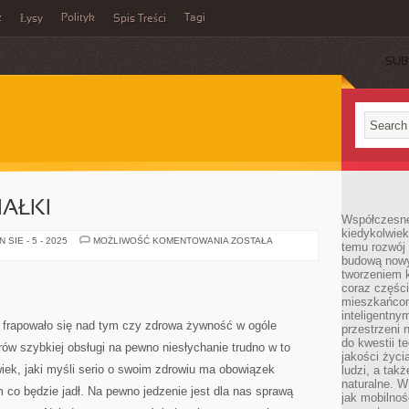
z
Polityk
Tagi
Łysy
Spis Treści
SUB
IAŁKI
Współczesne 
kiedykolwiek
PIĘLĘGNACJA
SIE - 5 - 2025
MOŻLIWOŚĆ KOMENTOWANIA
ZOSTAŁA
temu rozwój 
DZIAŁKI
budową nowyc
tworzeniem 
coraz części
mieszkańcom
inteligentny
z frapowało się nad tym czy zdrowa żywność w ogóle
przestrzeni 
do kwestii t
rów szybkiej obsługi na pewno niesłychanie trudno w to
jakości życi
iek, jaki myśli serio o swoim zdrowiu ma obowiązek
ludzi, a tak
naturalne. W
 co będzie jadł. Na pewno jedzenie jest dla nas sprawą
jak mobilnoś