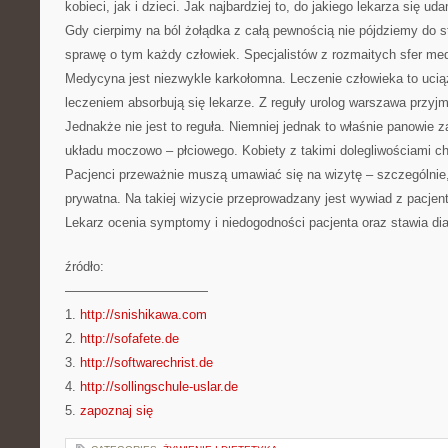
kobieci, jak i dzieci. Jak najbardziej to, do jakiego lekarza się u
Gdy cierpimy na ból żołądka z całą pewnością nie pójdziemy do s
sprawę o tym każdy człowiek. Specjalistów z rozmaitych sfer med
Medycyna jest niezwykle karkołomna. Leczenie człowieka to ucią
leczeniem absorbują się lekarze. Z reguły urolog warszawa przy
Jednakże nie jest to reguła. Niemniej jednak to właśnie panowie z
układu moczowo – płciowego. Kobiety z takimi dolegliwościami c
Pacjenci przeważnie muszą umawiać się na wizytę – szczególnie, 
prywatna. Na takiej wizycie przeprowadzany jest wywiad z pacjen
Lekarz ocenia symptomy i niedogodności pacjenta oraz stawia di
źródło:
———————————
1.
http://snishikawa.com
2.
http://sofafete.de
3.
http://softwarechrist.de
4.
http://sollingschule-uslar.de
5.
zapoznaj się