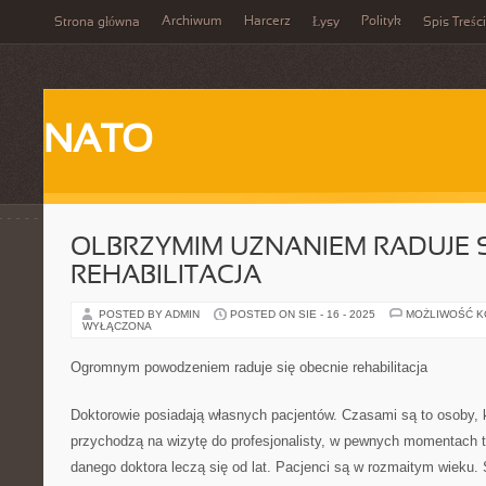
Archiwum
Harcerz
Polityk
Strona główna
Łysy
Spis Treści
NATO
OLBRZYMIM UZNANIEM RADUJE S
REHABILITACJA
POSTED BY ADMIN
POSTED ON SIE - 16 - 2025
MOŻLIWOŚĆ 
WYŁĄCZONA
Ogromnym powodzeniem raduje się obecnie rehabilitacja
Doktorowie posiadają własnych pacjentów. Czasami są to osoby, k
przychodzą na wizytę do profesjonalisty, w pewnych momentach to 
danego doktora leczą się od lat. Pacjenci są w rozmaitym wieku.