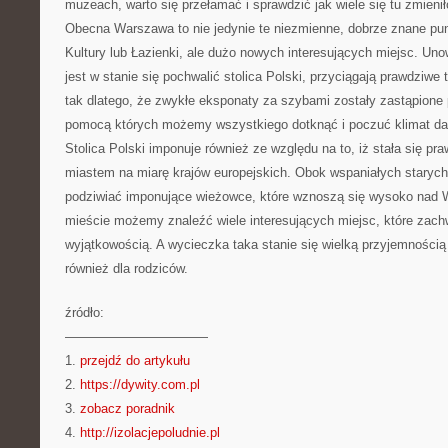
muzeach, warto się przełamać i sprawdzić jak wiele się tu zmienił
Obecna Warszawa to nie jedynie te niezmienne, dobrze znane pu
Kultury lub Łazienki, ale dużo nowych interesujących miejsc. U
jest w stanie się pochwalić stolica Polski, przyciągają prawdziwe
tak dlatego, że zwykłe eksponaty za szybami zostały zastąpione 
pomocą których możemy wszystkiego dotknąć i poczuć klimat d
Stolica Polski imponuje również ze względu na to, iż stała się 
miastem na miarę krajów europejskich. Obok wspaniałych stary
podziwiać imponujące wieżowce, które wznoszą się wysoko nad 
mieście możemy znaleźć wiele interesujących miejsc, które zac
wyjątkowością. A wycieczka taka stanie się wielką przyjemnością n
również dla rodziców.
źródło:
———————————
1.
przejdź do artykułu
2.
https://dywity.com.pl
3.
zobacz poradnik
4.
http://izolacjepoludnie.pl