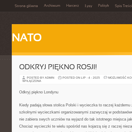
Archiwum
Harcerz
Polityk
Strona główna
Łysy
Spis Treści
NATO
ODKRYJ PIĘKNO ROSJI!
POSTED BY ADMIN
POSTED ON LIP - 4 - 2025
MOŻLIWOŚĆ K
WYŁĄCZONA
Odkryj piękno Londynu
Kiedy padają słowa stolica Polski i wycieczka to raczej każdemu 
szkolnymi wycieczkami organizowanymi zazwyczaj w podstawówce
nie zabiera swych uczniów na wyjazd do tak istotnego miejsca jak
Chociaż wycieczki te wielu spośród nas kojarzą się z raczej nie