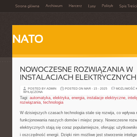
Archiwum
Harcerz
Polityk
Strona główna
Łysy
Spis Treści
NATO
NOWOCZESNE ROZWIĄZANIA W
INSTALACJACH ELEKTRYCZNYCH
POSTED BY ADMIN
POSTED ON MAR - 15 - 2025
MOŻLIWOŚĆ 
WYŁĄCZONA
Tagi:
automatyka
,
elektryka
,
energia
,
instalacje elektryczne
,
intel
rozwiązania
,
technologia
W dzisiejszych czasach technologia stale ⁣się rozwija, co wpływa
funkcjonowania naszych domów i miejsc pracy. Nowoczesne rozwią
elektrycznych stają się coraz popularniejsze, oferując‍ użytkow
i oszczędność energii. Dzięki ⁢nim możliwe ​jest stworzenie inteli