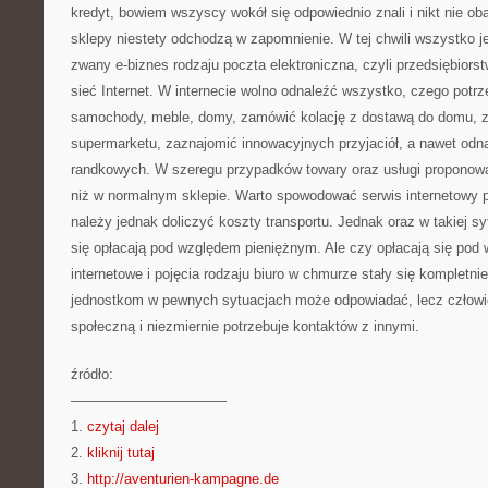
kredyt, bowiem wszyscy wokół się odpowiednio znali i nikt nie ob
sklepy niestety odchodzą w zapomnienie. W tej chwili wszystko j
zwany e-biznes rodzaju poczta elektroniczna, czyli przedsiębior
sieć Internet. W internecie wolno odnaleźć wszystko, czego potr
samochody, meble, domy, zamówić kolację z dostawą do domu, 
supermarketu, zaznajomić innowacyjnych przyjaciół, a nawet odn
randkowych. W szeregu przypadków towary oraz usługi proponowa
niż w normalnym sklepie. Warto spowodować serwis internetowy
należy jednak doliczyć koszty transportu. Jednak oraz w takiej sy
się opłacają pod względem pieniężnym. Ale czy opłacają się po
internetowe i pojęcia rodzaju biuro w chmurze stały się kompletn
jednostkom w pewnych sytuacjach może odpowiadać, lecz człowiek
społeczną i niezmiernie potrzebuje kontaktów z innymi.
źródło:
———————————
1.
czytaj dalej
2.
kliknij tutaj
3.
http://aventurien-kampagne.de