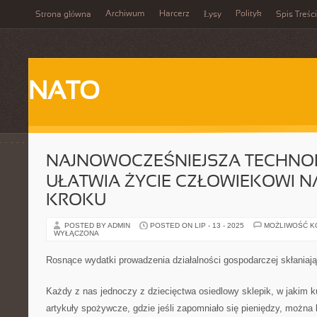
Archiwum
Harcerz
Polityk
Strona główna
Łysy
Spis Treści
NATO
NAJNOWOCZEŚNIEJSZA TECHNO
UŁATWIA ŻYCIE CZŁOWIEKOWI 
KROKU
POSTED BY ADMIN
POSTED ON LIP - 13 - 2025
MOŻLIWOŚĆ 
WYŁĄCZONA
Rosnące wydatki prowadzenia działalności gospodarczej skłaniaj
Każdy z nas jednoczy z dziecięctwa osiedlowy sklepik, w jakim 
artykuły spożywcze, gdzie jeśli zapomniało się pieniędzy, można