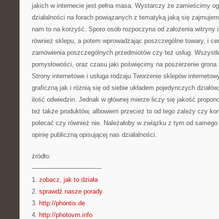
jakich w internecie jest pełna masa. Wystarczy że zamieścimy og
działalności na forach powiązanych z tematyką jaką się zajmuje
nam to na korzyść. Sporo osób rozpoczyna od założenia witryny in
również sklepu, a potem wprowadzając poszczególne towary, i ce
zamówienia poszczególnych przedmiotów czy też usług. Wszystko
pomysłowości, oraz czasu jaki poświęcimy na poszerzenie grona
Strony internetowe i usługa rodzaju Tworzenie sklepów interneto
graficzną jak i różnią się od siebie układem pojedynczych działów,
ilość odwiedzin. Jednak w głównej mierze liczy się jakość propon
też także produktów, albowiem przecież to od tego zależy czy ko
polecać czy również nie. Należałoby w związku z tym od samego
opinię publiczną opisującej nas działalności.
źródło:
———————————
1.
zobacz, jak to działa
2.
sprawdź nasze porady
3.
http://phontis.de
4.
http://photovrn.info