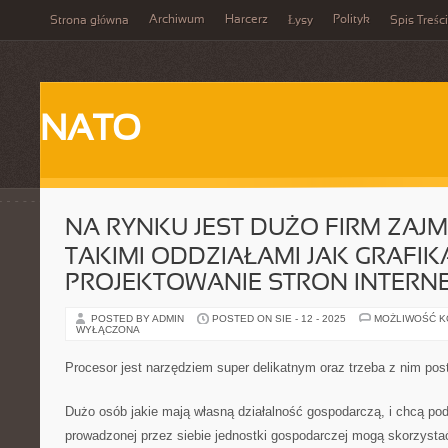
Archiwum
Harcerz
Polityk
Strona główna
Łysy
Spis Treści
NATO
NA RYNKU JEST DUŻO FIRM ZAJM
TAKIMI ODDZIAŁAMI JAK GRAFIK
PROJEKTOWANIE STRON INTER
POSTED BY ADMIN
POSTED ON SIE - 12 - 2025
MOŻLIWOŚĆ 
WYŁĄCZONA
Procesor jest narzędziem super delikatnym oraz trzeba z nim po
Dużo osób jakie mają własną działalność gospodarczą, i chcą po
prowadzonej przez siebie jednostki gospodarczej mogą skorzystać