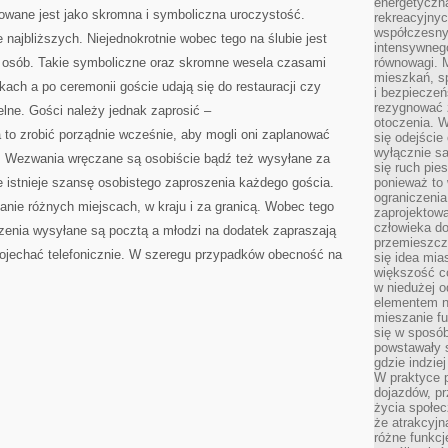
energetyczn
owane jest jako skromna i symboliczna uroczystość.
rekreacyjny
współczesny
 najbliższych. Niejednokrotnie wobec tego na ślubie jest
intensywneg
cie osób. Takie symboliczne oraz skromne wesela czasami
równowagi. 
mieszkań, sp
kach a po ceremonii goście udają się do restauracji czy
i bezpieczeń
rezygnować z
lne. Gości należy jednak zaprosić –
otoczenia. W
a to zrobić porządnie wcześnie, aby mogli oni zaplanować
się odejści
wyłącznie s
o. Wezwania wręczane są osobiście bądź też wysyłane za
się ruch pies
 istnieje szansę osobistego zaproszenia każdego gościa.
ponieważ to 
ograniczeni
nie różnych miejscach, w kraju i za granicą. Wobec tego
zaprojektow
człowieka d
zenia wysyłane są pocztą a młodzi na dodatek zapraszają
przemieszcza
ojechać telefonicznie. W szeregu przypadków obecność na
się idea mia
większość c
w niedużej o
elementem no
mieszanie fu
się w sposób
powstawały s
gdzie indzie
W praktyce 
dojazdów, pr
życia społec
że atrakcyjn
różne funkcj