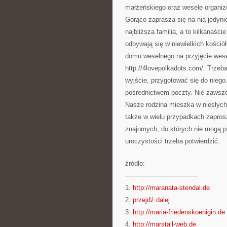
małżeńskiego oraz wesele organiz
Gorąco zaprasza się na nią jedynie
najbliższa familia, a to kilkanaś
odbywają się w niewielkich kościół
domu weselnego na przyjęcie wese
http://4lovepolkadots.com/. Trzeb
wyjście, przygotować się do nieg
pośrednictwem poczty. Nie zawsze
Nasze rodzina mieszka w niesłycha
także w wielu przypadkach zapros
znajomych, do których nie mogą p
uroczystości trzeba potwierdzić.
źródło:
———————————
1.
http://maranata-stendal.de
2.
przejdź dalej
3.
http://maria-friedenskoenigin.de
4.
http://marstall-web.de