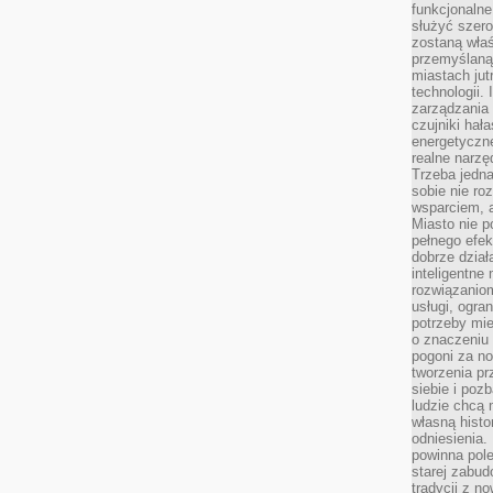
funkcjonaln
służyć szer
zostaną właś
przemyślaną 
miastach jut
technologii.
zarządzania 
czujniki hał
energetyczne
realne narzę
Trzeba jedn
sobie nie r
wsparciem, a
Miasto nie p
pełnego efek
dobrze dział
inteligentne 
rozwiązaniom
usługi, ogra
potrzeby mi
o znaczeniu 
pogoni za n
tworzenia p
siebie i po
ludzie chcą 
własną histo
odniesienia.
powinna pol
starej zabud
tradycji z n