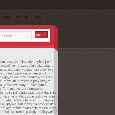
SCRIBE
FACEBOOK
TWITTER
miasta zmieniają się szybciej niż
 wcześniej. Jeszcze kilkadziesiąt lat
urbanistyczny kojarzył się głównie z
h osiedli, poszerzaniem ulic i
kolejnych centrów handlowych. Dziś
ej mówi się o mieście przyjaznym
, zrównoważonym, zielonym i
m. To oznacza, że planowanie
nie może już ograniczać się wyłącznie
echnicznych. Potrzebne jest myślenie o
a, o relacjach społecznych, o zdrowiu
że o wpływie zabudowy na środowisko
 efekcie rośnie znaczenie takich pojęć
ć miejska, retencja wody, efektywność