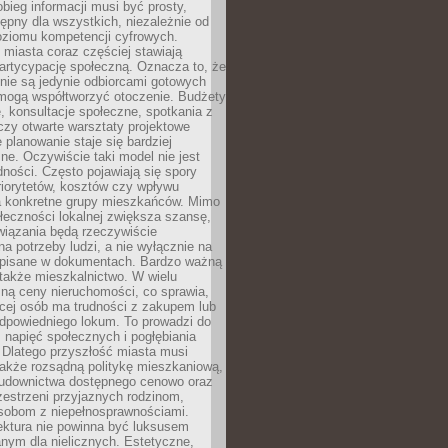
obieg informacji musi być prosty,
tępny dla wszystkich, niezależnie od
oziomu kompetencji cyfrowych.
miasta coraz częściej stawiają
artycypację społeczną. Oznacza to, że
nie są jedynie odbiorcami gotowych
 mogą współtworzyć otoczenie. Budżety
, konsultacje społeczne, spotkania z
czy otwarte warsztaty projektowe
e planowanie staje się bardziej
e. Oczywiście taki model nie jest
dności. Często pojawiają się spory
riorytetów, kosztów czy wpływu
na konkretne grupy mieszkańców. Mimo
ołeczności lokalnej zwiększa szansę,
wiązania będą rzeczywiście
a potrzeby ludzi, a nie wyłącznie na
apisane w dokumentach. Bardzo ważną
 także mieszkalnictwo. W wielu
ną ceny nieruchomości, co sprawia,
ęcej osób ma trudności z zakupem lub
powiedniego lokum. To prowadzi do
 napięć społecznych i pogłębiania
 Dlatego przyszłość miasta musi
akże rozsądną politykę mieszkaniową,
budownictwa dostępnego cenowo oraz
zestrzeni przyjaznych rodzinom,
osobom z niepełnosprawnościami.
ektura nie powinna być luksusem
nym dla nielicznych. Estetyczne,