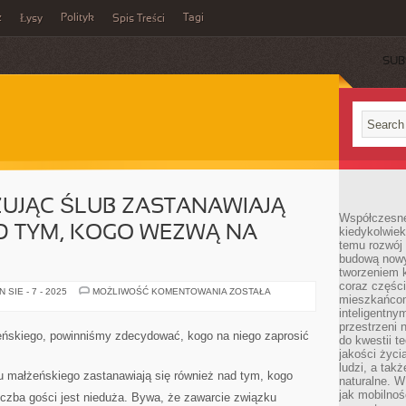
z
Polityk
Tagi
Łysy
Spis Treści
SUB
UJĄC ŚLUB ZASTANAWIAJĄ
Współczesne 
D TYM, KOGO WEZWĄ NA
kiedykolwiek
temu rozwój 
budową nowyc
tworzeniem 
coraz części
MŁODZI
SIE - 7 - 2025
MOŻLIWOŚĆ KOMENTOWANIA
ZOSTAŁA
mieszkańcom
ORGANIZUJĄC
ŚLUB
inteligentny
ZASTANAWIAJĄ
przestrzeni 
SIĘ
eńskiego, powinniśmy zdecydować, kogo na niego zaprosić
do kwestii t
RÓWNIEŻ
NAD
jakości życi
TYM,
ludzi, a tak
KOGO
u małżeńskiego zastanawiają się również nad tym, kogo
naturalne. W
WEZWĄ
NA
jak mobilnoś
iczba gości jest nieduża. Bywa, że zawarcie związku
UROCZYSTOŚĆ