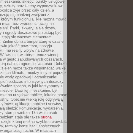
 mieszkania, sklepy, punkty usługowe,
cy, szkoły oraz tereny wypoczynkowe.
okolica żyje przez cały dzień, a
zują się bardziej związani z
 którym funkcjonują. Nie można mówić
i miast bez zwrócenia uwagi na
eleni. Parki, skwery, aleje drzew,
y i ogrody deszczowe przestają być
a stają się ważnym elementem
ry. Zieleń obniża temperaturę w czasie
awia jakość powietrza, sprzyja
i i ma realny wpływ na zdrowie
W świecie, w którym coraz więcej
ka w gęsto zabudowanych obszarach,
turą nabiera ogromnej wartości. Dobrze
 zieleń może także wspomagać walkę
 zmian klimatu, między innymi poprzez
ie wody opadowej i ograniczanie
opień podczas intensywnych deszczy.
również sposób, w jaki korzystamy z
 mieście. Dawniej mieszkaniec był
nie na urzędowe tablice, lokalną prasę
ustny. Obecnie wielką rolę odgrywają
cyfrowe, aplikacje mobilne i serwisy,
ają śledzić komunikację, wydarzenia,
zy stan powietrza. Dla wielu osób
ędziem staje się także
strona
dzięki której można szybko sprawdzić
w, terminy konsultacji społecznych
w organizacji ruchu. W miastach