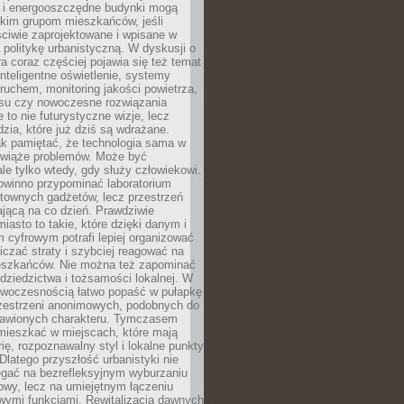
e i energooszczędne budynki mogą
okim grupom mieszkańców, jeśli
ciwie zaprojektowane i wpisane w
politykę urbanistyczną. W dyskusji o
ra coraz częściej pojawia się też temat
 Inteligentne oświetlenie, systemy
ruchem, monitoring jakości powietrza,
asu czy nowoczesne rozwiązania
 to nie futurystyczne wizje, lecz
dzia, które już dziś są wdrażane.
ak pamiętać, że technologia sama w
ozwiąże problemów. Może być
le tylko wtedy, gdy służy człowiekowi.
owinno przypominać laboratorium
townych gadżetów, lecz przestrzeń
ającą na co dzień. Prawdziwie
miasto to takie, które dzięki danym i
 cyfrowym potrafi lepiej organizować
niczać straty i szybciej reagować na
eszkańców. Nie można też zapominać
dziedzictwa i tożsamości lokalnej. W
owoczesnością łatwo popaść w pułapkę
rzestrzeni anonimowych, podobnych do
zbawionych charakteru. Tymczasem
mieszkać w miejscach, które mają
rię, rozpoznawalny styl i lokalne punkty
 Dlatego przyszłość urbanistyki nie
egać na bezrefleksyjnym wyburzaniu
owy, lecz na umiejętnym łączeniu
owymi funkcjami. Rewitalizacja dawnych