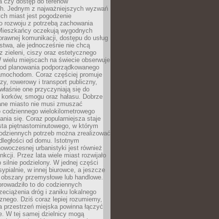
a czy dostęp do terenów
ch. Jednym z najważniejszych wyzwań
ch miast jest pogodzenie
o rozwoju z potrzebą zachowania
Mieszkańcy oczekują wygodnych
rawnej komunikacji, dostępu do usług
stwa, ale jednocześnie nie chcą
 zieleni, ciszy oraz estetycznego
 wielu miejscach na świecie obserwuje
e od planowania podporządkowanego
amochodom. Coraz częściej promuje
zy, rowerowy i transport publiczny,
właśnie one przyczyniają się do
a korków, smogu oraz hałasu. Dobrze
ane miasto nie musi zmuszać
o codziennego wielokilometrowego
nia się. Coraz popularniejsza staje
sta piętnastominutowego, w którym
odziennych potrzeb można zrealizować
dległości od domu. Istotnym
woczesnej urbanistyki jest również
nkcji. Przez lata wiele miast rozwijało
 silnie podzielony. W jednej części
ypialnie, w innej biurowce, a jeszcze
j obszary przemysłowe lub handlowe.
prowadziło to do codziennych
zeciążenia dróg i zaniku lokalnego
znego. Dziś coraz lepiej rozumiemy,
a przestrzeń miejska powinna łączyć
e. W tej samej dzielnicy mogą