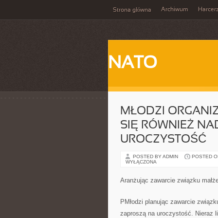
Archiwum
Harcer
Strona główna
NATO
MŁODZI ORGANIZ
SIĘ RÓWNIEŻ NA
UROCZYSTOŚĆ
POSTED BY ADMIN
POSTED ON 
WYŁĄCZONA
Aranżując zawarcie związku małż
PMłodzi planując zawarcie związk
zaproszą na uroczystość. Nieraz l