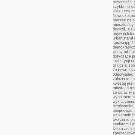
przyszłości 
szybki i dos
wieku czy p
Nowoczesne 
również na p
mieszkańcy 
decyzji, ale
obywatelskie
urbanistami 
sprawiają, ż
demokratyczn
wolny od tru
dotyczące p
inwestycji 
to udział sp
że nowe roz
odpowiadać n
założenia z
kwestią jest
miastach ros
że coraz wi
wynajmem od
wykluczenia,
nierówności.
obejmować t
wspieranie 
tworzenie pr
seniorom i 
Dobra archit
zarezerwowa