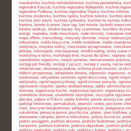
marokańska
,
kuchnia niskobudżetowa
,
kuchnia peruwiańska
,
kuch
regionalna Kaszub
,
kuchnia regionalna Małopolski
,
kuchnia region
regionalna Podlasia
,
kuchnia regionalna Śląska
,
kuchnia roślinna
,
kuchnia studencka
,
kuchnia tajska
,
kuchnia turecka
,
kuchnia ukr
kuchnia zero waste
,
kuchnia żydowska
,
kuchnie na wymiar
,
kultu
kwietna
,
lamele ścienne
,
laser tag
,
last minute
,
łazienki nowocze
lokalne atrakcje
,
lokalne bazary
,
loty czarterowe
,
lunchbox do pra
energii
,
majówka
,
małe mieszkanie
,
małe remonty
,
malowanie meb
mapa offline
,
marszobiegi
,
marynaty domowe
,
masaż relaksacyjn
industrialne
,
meble klasyczne
,
meble modułowe
,
meble skandyna
medytacja
,
miejskie rośliny
,
mieszkanie wynajmowane
,
mieszkani
jelitowy
,
mikroogród
,
mikrowyprawy
,
mindful eating
,
mniej znane m
monitoring w domu
,
morfologia krwi
,
muzea dla dzieci
,
naprawy d
nawodnienie organizmu
,
nawyki poranne
,
niemarnowanie jedzenia
noclegi pet friendly
,
noclegi z jacuzzi
,
noclegi z sauną
,
nocne nie
młodzieżowe
,
obserwacja ptaków
,
ochrona przed mrozem
,
oczko 
oddech przeponowy
,
odnawianie drewna
,
odporność organizmu
,
o
outdoorowa
,
odżywianie seniorów
,
ogród deszczowy
,
ogród miejsk
wertykalny
,
ogród wypoczynkowy
,
ogród zimowy pomysły
,
ogrzew
ogrzewanie miejskie
,
opieka okołoporodowa
,
opłaty administracyj
domowa
,
organizacja kuchni
,
organizacja spiżarni
,
organizacja sz
oświetlenie domowe
,
oświetlenie nastrojowe
,
oszczędne ogrzewan
plecaka
,
pałace w Polsce
,
palety kolorów
,
panele akustyczne
,
par
parkingi lotniskowe
,
permakultura
,
pewność siebie
,
pieczenie chl
ciast
,
pieczywo bezglutenowe
,
pielęgnacja bonsai
,
pielęgnacja st
sukulentów
,
pierwsza pomoc psychiczna
,
pilates
,
piwo kraftowe
,
planowanie zakupów
,
pleśń w mieszkaniu
,
pobyty lecznicze
,
poda
podróż pociągiem
,
podróże aktywne
,
podróże budżetowe
,
podróże
kamperem
,
podróże kulinarne
,
podróże objazdowe
,
podróże poślu
podróże senioralne
,
podróże solo
,
podróże z kotem
,
podróże z pr