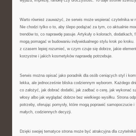
wyjazd, imprezę, randkę czy uroczystość. To daje stronie szersz
Warto również zauważyć, że serwis może wspierać czytelnika w r
Nie chodzi tylko o to, aby ślepo podążać za tym, co aktualnie mod
trendów to, co naprawdę pasuje. Artykuły o kolorach, dodatkach,
mogą pomagać w budowaniu indywidualnego stylu krok po kroku. 
z czasem lepiej rozumieć, w czym czuje się dobrze, jakie elemen
korzystne i jakich kosmetyków naprawdę potrzebuje.
Serwis można opisać jako poradnik dla osób ceniących styl i komf
lekka, ale jednocześnie bliska codziennym wyborom. Każdego dni
co założyć, jak dobrać dodatki, jak zadbać o cerę, jak wykonać s
włosy albo jak wyglądać dobrze bez wielkiego wysiłku. Strona odp
potrzeby, oferując pomysły, które mogą poprawić samopoczucie i
małych, codziennych decyzji.
Dzięki swojej tematyce strona może być atrakcyjna dla czytelni