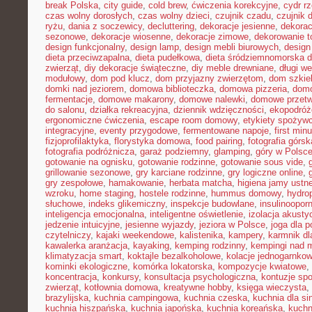
break Polska
,
city guide
,
cold brew
,
ćwiczenia korekcyjne
,
cydr r
czas wolny dorosłych
,
czas wolny dzieci
,
czujnik czadu
,
czujnik
ryżu
,
dania z soczewicy
,
decluttering
,
dekoracje jesienne
,
dekorac
sezonowe
,
dekoracje wiosenne
,
dekoracje zimowe
,
dekorowanie t
design funkcjonalny
,
design lamp
,
design mebli biurowych
,
design
dieta przeciwzapalna
,
dieta pudełkowa
,
dieta śródziemnomorska d
zwierząt
,
diy dekoracje świąteczne
,
diy meble drewniane
,
długi w
modułowy
,
dom pod klucz
,
dom przyjazny zwierzętom
,
dom szkie
domki nad jeziorem
,
domowa biblioteczka
,
domowa pizzeria
,
domo
fermentacje
,
domowe makarony
,
domowe nalewki
,
domowe przetw
do salonu
,
działka rekreacyjna
,
dziennik wdzięczności
,
ekopodróż
ergonomiczne ćwiczenia
,
escape room domowy
,
etykiety spożyw
integracyjne
,
eventy przygodowe
,
fermentowane napoje
,
first min
fizjoprofilaktyka
,
florystyka domowa
,
food pairing
,
fotografia górsk
fotografia podróżnicza
,
garaż podziemny
,
glamping
,
góry w Polsc
gotowanie na ognisku
,
gotowanie rodzinne
,
gotowanie sous vide
,
grillowanie sezonowe
,
gry karciane rodzinne
,
gry logiczne online
,
gry zespołowe
,
hamakowanie
,
herbata matcha
,
higiena jamy ustne
wzroku
,
home staging
,
hostele rodzinne
,
hummus domowy
,
hydro
słuchowe
,
indeks glikemiczny
,
inspekcje budowlane
,
insulinoopor
inteligencja emocjonalna
,
inteligentne oświetlenie
,
izolacja akusty
jedzenie intuicyjne
,
jesienne wyjazdy
,
jeziora w Polsce
,
joga dla 
czytelniczy
,
kajaki weekendowe
,
kalistenika
,
kampery
,
karmnik dl
kawalerka aranżacja
,
kayaking
,
kemping rodzinny
,
kempingi nad 
klimatyzacja smart
,
koktajle bezalkoholowe
,
kolacje jednogarnko
kominki ekologiczne
,
komórka lokatorska
,
kompozycje kwiatowe
,
koncentracja
,
konkursy
,
konsultacja psychologiczna
,
kontuzje sp
zwierząt
,
kotłownia domowa
,
kreatywne hobby
,
księga wieczysta
,
brazylijska
,
kuchnia campingowa
,
kuchnia czeska
,
kuchnia dla sin
kuchnia hiszpańska
,
kuchnia japońska
,
kuchnia koreańska
,
kuchn