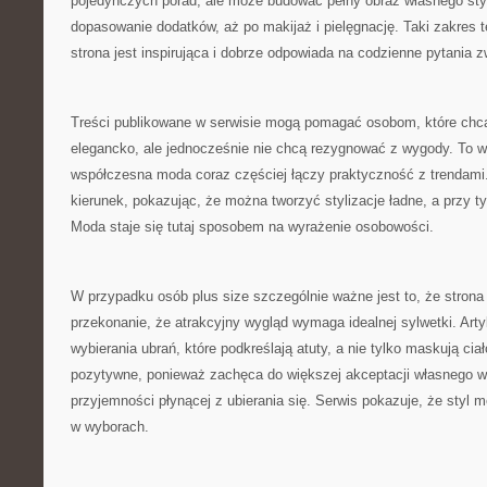
pojedynczych porad, ale może budować pełny obraz własnego styl
dopasowanie dodatków, aż po makijaż i pielęgnację. Taki zakres 
strona jest inspirująca i dobrze odpowiada na codzienne pytania
Treści publikowane w serwisie mogą pomagać osobom, które chcą
elegancko, ale jednocześnie nie chcą rezygnować z wygody. To 
współczesna moda coraz częściej łączy praktyczność z trendami.
kierunek, pokazując, że można tworzyć stylizacje ładne, a przy 
Moda staje się tutaj sposobem na wyrażenie osobowości.
W przypadku osób plus size szczególnie ważne jest to, że stro
przekonanie, że atrakcyjny wygląd wymaga idealnej sylwetki. Art
wybierania ubrań, które podkreślają atuty, a nie tylko maskują ciał
pozytywne, ponieważ zachęca do większej akceptacji własnego w
przyjemności płynącej z ubierania się. Serwis pokazuje, że sty
w wyborach.