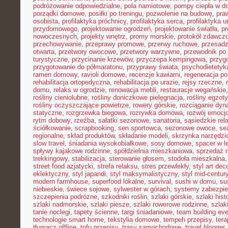
podróżowanie odpowiedzialne
,
pola namiotowe
,
pompy ciepła w 
porządki domowe
,
posiłki po treningu
,
pozwolenie na budowę
,
pra
osobista
,
profilaktyka próchnicy
,
profilaktyka serca
,
profilaktyka 
przydomowego
,
projektowanie ogrodzeń
,
projektowanie światła
,
pr
nowoczesnych
,
projekty wnętrz
,
promy morskie
,
protokół zdawczo
przechowywanie
,
przeprawy promowe
,
przerwy ruchowe
,
przesadz
otwarta
,
przetwory owocowe
,
przetwory warzywne
,
przewodnik po
turystyczne
,
przycinanie krzewów
,
przyczepa kempingowa
,
przyg
przygotowanie do półmaratonu
,
przyprawy świata
,
psychodietetyk
ramen domowy
,
ravioli domowe
,
recenzje kawiarni
,
regeneracja po
rehabilitacja ortopedyczna
,
rehabilitacja po urazie
,
rejsy rzeczne
,
domu
,
relaks w ogrodzie
,
renowacja mebli
,
restauracje wegańskie
rośliny cieniolubne
,
rośliny doniczkowe pielęgnacja
,
rośliny egzot
rośliny oczyszczające powietrze
,
rowery górskie
,
rozciąganie dy
statyczne
,
rozgrzewka biegowa
,
rozrywka domowa
,
rozwój emocj
rytm dobowy
,
rzeźba
,
sałatki sezonowe
,
sanatoria
,
sąsiedzkie rel
ściółkowanie
,
scrapbooking
,
sen sportowca
,
sezonowe owoce
,
se
regionalne
,
skład produktów
,
składanie modeli
,
skrzynka narzędzi
slow travel
,
śniadania wysokobiałkowe
,
sosy domowe
,
spacer w l
spływy kajakowe rodzinne
,
spółdzielnia mieszkaniowa
,
sprzedaż 
trekkingowy
,
stabilizacja
,
sterowanie głosem
,
stodoła mieszkalna
street food azjatycki
,
strefa relaksu
,
stres przewlekły
,
styl art dec
eklektyczny
,
styl japandi
,
styl maksymalistyczny
,
styl mid-centur
modern farmhouse
,
superfood lokalne
,
survival
,
sushi w domu
,
su
niebieskie
,
świece sojowe
,
sylwester w górach
,
systemy zabezpi
szczepienia podróżne
,
szkodniki roślin
,
szlaki górskie
,
szlaki his
szlaki nadmorskie
,
szlaki piesze
,
szlaki rowerowe rodzinne
,
szlak
tanie noclegi
,
tapety ścienne
,
targi śniadaniowe
,
team building ev
technologie smart home
,
tekstylia domowe
,
tempeh przepisy
,
tera
tłumacz offline
,
tofu przepisy
,
trasy samochodowe
,
travel blogger