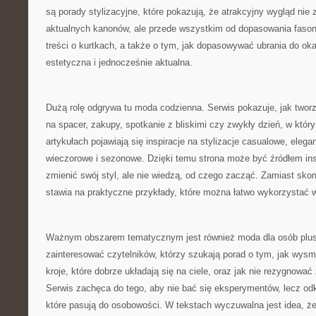
są porady stylizacyjne, które pokazują, że atrakcyjny wygląd nie
aktualnych kanonów, ale przede wszystkim od dopasowania fasonu
treści o kurtkach, a także o tym, jak dopasowywać ubrania do oka
estetyczna i jednocześnie aktualna.
Dużą rolę odgrywa tu moda codzienna. Serwis pokazuje, jak twor
na spacer, zakupy, spotkanie z bliskimi czy zwykły dzień, w któr
artykułach pojawiają się inspiracje na stylizacje casualowe, eleg
wieczorowe i sezonowe. Dzięki temu strona może być źródłem insp
zmienić swój styl, ale nie wiedzą, od czego zacząć. Zamiast sko
stawia na praktyczne przykłady, które można łatwo wykorzystać 
Ważnym obszarem tematycznym jest również moda dla osób plus
zainteresować czytelników, którzy szukają porad o tym, jak wysm
kroje, które dobrze układają się na ciele, oraz jak nie rezygnowa
Serwis zachęca do tego, aby nie bać się eksperymentów, lecz odk
które pasują do osobowości. W tekstach wyczuwalna jest idea, że