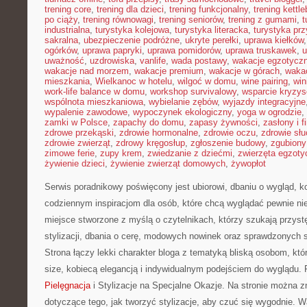
trening core
,
trening dla dzieci
,
trening funkcjonalny
,
trening kettle
po ciąży
,
trening równowagi
,
trening seniorów
,
trening z gumami
,
t
industrialna
,
turystyka kolejowa
,
turystyka literacka
,
turystyka prz
sakralna
,
ubezpieczenie podróżne
,
ukryte perełki
,
uprawa kiełków
ogórków
,
uprawa papryki
,
uprawa pomidorów
,
uprawa truskawek
,
u
uważność
,
uzdrowiska
,
vanlife
,
wada postawy
,
wakacje egzotycz
wakacje nad morzem
,
wakacje premium
,
wakacje w górach
,
waka
mieszkania
,
Wielkanoc w hotelu
,
wilgoć w domu
,
wine pairing
,
win
work-life balance w domu
,
workshop survivalowy
,
wsparcie kryzy
wspólnota mieszkaniowa
,
wybielanie zębów
,
wyjazdy integracyjne
wypalenie zawodowe
,
wypoczynek ekologiczny
,
yoga w ogrodzie
,
zamki w Polsce
,
zapachy do domu
,
zapasy żywności
,
zasłony i f
zdrowe przekąski
,
zdrowie hormonalne
,
zdrowie oczu
,
zdrowie sł
zdrowie zwierząt
,
zdrowy kręgosłup
,
zgłoszenie budowy
,
zgubiony
zimowe ferie
,
zupy krem
,
zwiedzanie z dziećmi
,
zwierzęta egzoty
żywienie dzieci
,
żywienie zwierząt domowych
,
żywopłot
Serwis poradnikowy poświęcony jest ubiorowi, dbaniu o wygląd, 
codziennym inspiracjom dla osób, które chcą wyglądać pewnie nie
miejsce stworzone z myślą o czytelnikach, którzy szukają przys
stylizacji, dbania o cerę, modowych nowinek oraz sprawdzonych
Strona łączy lekki charakter bloga z tematyką bliską osobom, któr
size, kobiecą elegancją i indywidualnym podejściem do wyglądu
Pielęgnacja
i Stylizacje na Specjalne Okazje. Na stronie można zn
dotyczące tego, jak tworzyć stylizacje, aby czuć się wygodnie.