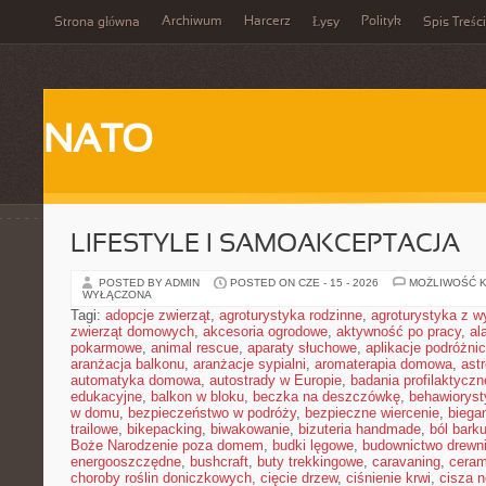
Archiwum
Harcerz
Polityk
Strona główna
Łysy
Spis Treści
NATO
LIFESTYLE I SAMOAKCEPTACJA
POSTED BY ADMIN
POSTED ON CZE - 15 - 2026
MOŻLIWOŚĆ 
WYŁĄCZONA
Tagi:
adopcje zwierząt
,
agroturystyka rodzinne
,
agroturystyka z 
zwierząt domowych
,
akcesoria ogrodowe
,
aktywność po pracy
,
al
pokarmowe
,
animal rescue
,
aparaty słuchowe
,
aplikacje podróżni
aranżacja balkonu
,
aranżacje sypialni
,
aromaterapia domowa
,
ast
automatyka domowa
,
autostrady w Europie
,
badania profilaktyczn
edukacyjne
,
balkon w bloku
,
beczka na deszczówkę
,
behawioryst
w domu
,
bezpieczeństwo w podróży
,
bezpieczne wiercenie
,
biega
trailowe
,
bikepacking
,
biwakowanie
,
bizuteria handmade
,
ból bark
Boże Narodzenie poza domem
,
budki lęgowe
,
budownictwo drewn
energooszczędne
,
bushcraft
,
buty trekkingowe
,
caravaning
,
ceram
choroby roślin doniczkowych
,
cięcie drzew
,
ciśnienie krwi
,
cisza 