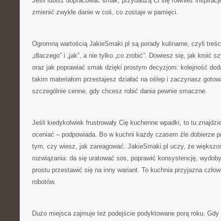
Jeśli lubisz dopracować smak, przydadzą Ci się również inspiracje
zmienić zwykłe danie w coś, co zostaje w pamięci.
Ogromną wartością JakieSmaki.pl są porady kulinarne, czyli treś
„dlaczego” i „jak”, a nie tylko „co zrobić”. Dowiesz się, jak kroić 
oraz jak poprawiać smak dzięki prostym decyzjom: kolejność dod
takim materiałom przestajesz działać na oślep i zaczynasz goto
szczególnie cenne, gdy chcesz robić dania pewnie smaczne.
Jeśli kiedykolwiek frustrowały Cię kuchenne wpadki, to tu znajdzi
oceniać – podpowiada. Bo w kuchni każdy czasem źle dobierze pr
tym, czy wiesz, jak zareagować. JakieSmaki.pl uczy, że większ
rozwiązania: da się uratować sos, poprawić konsystencję, wydob
prostu przestawić się na inny wariant. To kuchnia przyjazna człow
robotów.
Dużo miejsca zajmuje też podejście podyktowane porą roku. Gdy 