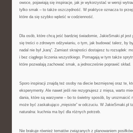
owoce, pojawiają się inspiracje, jak je wykorzystać w wersji wytr
tylko smak – to także oszczędność. W praktyce oznacza to przepis
które da się szybko wpleść w codzienność.
Dla osób, które chcą jeść bardziej świadomie, JakieSmaki.pl jest
się treści o zdrowym odżywianiu, o tym, jak budować talerz, by b
nadal nie był „karą”. Zamiast skrajności dostajesz tu rozsądek: 
i bez ciągłego liczenia wszystkiego. Pomagają w tym także spry
które pozwalają zachować smak, a jednocześnie poprawić skład.
Sporo inspiracji znajdą też osoby na diecie bezmięsnej oraz te, kt
eksperymenty. Ale nawet jeśli nie rezygnujesz z mięsa, warto m
dania, które są warzywne – bo to świetny sposób, by urozmaicić m
może być zaskakująco „mięsiste” w odczuciu. W JakieSmaki.pl ta
naturalna: kuchnia ma być dla różnych potrzeb.
Nie brakuje również tematów związanych z planowaniem posiłków.