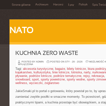
Archiwum
Harcerz
Polityk
Strona główna
Łysy
Spis Treści
NATO
KUCHNIA ZERO WASTE
POSTED BY ADMIN
POSTED ON STY - 28 - 2026
MOŻLIWOŚĆ 
WYŁĄCZONA
Tagi:
akcesoria turystyczne
,
bagaże
,
bilety lotnicze
,
biura podróży
kajakarstwo
,
kulturystyka
,
linie lotnicze
,
lotniska
,
narty
,
nurkowan
pływanie
,
podróże lotnicze
,
podróże tematyczne
,
rejsy
,
rekreacja
,
snowboard
,
sport
,
sporty powietrzne
,
sporty wodne
,
sporty zimow
wellness
,
wycieczki
,
żeglarstwo
JakieSmaki.pl to portal o gotowaniu, który powstał po to, by upr
zamieniać zwykłe posiłki w smaczne momenty. To przestrzeń, gdz
praktycznymi tipami, a kuchnia przestaje być obowiązkiem, a staj