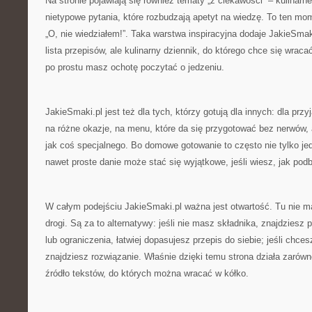
Na stronie pojawiają się również tematy „z ciekawości” – kulinarne
nietypowe pytania, które rozbudzają apetyt na wiedzę. To ten mom
„O, nie wiedziałem!”. Taka warstwa inspiracyjna dodaje JakieSmaki
lista przepisów, ale kulinarny dziennik, do którego chce się wra
po prostu masz ochotę poczytać o jedzeniu.
JakieSmaki.pl jest też dla tych, którzy gotują dla innych: dla prz
na różne okazje, na menu, które da się przygotować bez nerwów, 
jak coś specjalnego. Bo domowe gotowanie to często nie tylko jedz
nawet proste danie może stać się wyjątkowe, jeśli wiesz, jak pod
W całym podejściu JakieSmaki.pl ważna jest otwartość. Tu nie ma 
drogi. Są za to alternatywy: jeśli nie masz składnika, znajdziesz 
lub ograniczenia, łatwiej dopasujesz przepis do siebie; jeśli chce
znajdziesz rozwiązanie. Właśnie dzięki temu strona działa zarówno
źródło tekstów, do których można wracać w kółko.