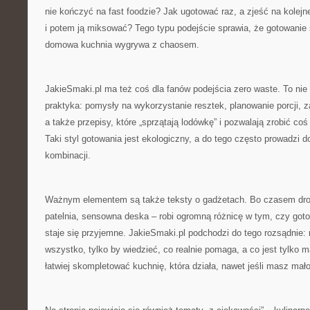
nie kończyć na fast foodzie? Jak ugotować raz, a zjeść na kolej
i potem ją miksować? Tego typu podejście sprawia, że gotowanie 
domowa kuchnia wygrywa z chaosem.
JakieSmaki.pl ma też coś dla fanów podejścia zero waste. To nie 
praktyka: pomysły na wykorzystanie resztek, planowanie porcji,
a także przepisy, które „sprzątają lodówkę” i pozwalają zrobić coś
Taki styl gotowania jest ekologiczny, a do tego często prowadzi 
kombinacji.
Ważnym elementem są także teksty o gadżetach. Bo czasem drob
patelnia, sensowna deska – robi ogromną różnicę w tym, czy goto
staje się przyjemne. JakieSmaki.pl podchodzi do tego rozsądnie: 
wszystko, tylko by wiedzieć, co realnie pomaga, a co jest tylko 
łatwiej skompletować kuchnię, która działa, nawet jeśli masz mał