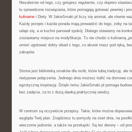
Niezależnie od tego, czy gotujesz regularnie, czy dopiero stawias
tu sprawdzone rozwiązania, które pomagają gotować pewniej i jeś
kulinarne
i Diety. W JakieSmaki.pl liczy się aromat, ale równie wa
Każdy przepis i każda porada mają prowadzić do tego, żeby na tal
udaje się, a w kuchni panował spokój. Dlatego stawiamy na konkr
zostawiamy miejsce na modyfikacje. Tu nie chodzi o kulinarną „per
umieć ugotować dobry obiad z tego, co akurat masz pod ręką, bez
zakupów.
Strona jest biblioteką smaków dla osób, które lubią tradycję, ale t
nietypowe połączenia. Jednego dnia możesz trafić na domowe com
egzotyczną inspirację. Dzięki temu JakieSmaki.pl pomaga budo
bez zadęcia, za to z dużą dawką praktycznej wiedzy.
W centrum są oczywiście przepisy. Takie, które można dopasować 
wygląda Twój plan. Znajdziesz tu pomysły na start dnia, na posiłk
wieczorne jedzenie, a także na przekąski. Są też desery – od pro