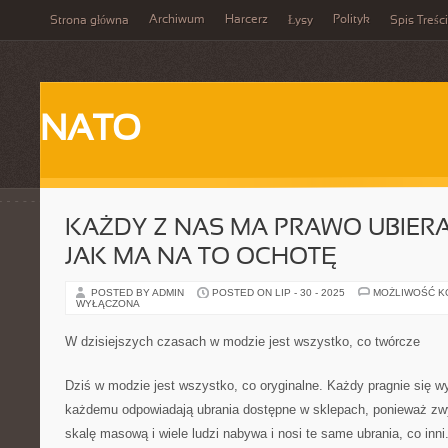
Archiwum
Harcerz
Polityk
Strona główna
Łysy
Spis Treści
NATO
KAŻDY Z NAS MA PRAWO UBIERAĆ
JAK MA NA TO OCHOTĘ
POSTED BY ADMIN
POSTED ON LIP - 30 - 2025
MOŻLIWOŚĆ 
WYŁĄCZONA
W dzisiejszych czasach w modzie jest wszystko, co twórcze
Dziś w modzie jest wszystko, co oryginalne. Każdy pragnie się wy
każdemu odpowiadają ubrania dostępne w sklepach, ponieważ zw
skalę masową i wiele ludzi nabywa i nosi te same ubrania, co inn