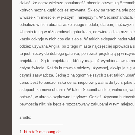
dziwić, że coraz większą popularność obecnie otrzymują Secondh
których można kupić odzież używaną. Sklepy są teraz na tyle pop
w wszelkim mieście, większym i mniejszym. W Secondhandach, u
odnaleźć w nich ubrania wszelakiego modela, dla pań, mężczyzn 
Ubrania te są w różnorodnych gatunkach, odzwierciedlają rozmait
każdy odkryje w nich coś dla siebie. W takich sklepach nader wie
odzież używana Anglia, bo z tego miasta najczęściej sprowadza 
ta jest niezwykle dobrego gatunku, ponieważ projektują ją w najw
projektanci. Są to projektanci, którzy mają już wyrobioną swoją r
całym świecie. Każda hurtownia odzieży używanej, ekwipuje się w u
czymś zaświadcza. Jedną z najogromniejszych zalet takich ubrań
cena. Jest to bardzo niska cena, nieporównywalna do tych, jakie 
sklepach za nowe ubrania. W takim Secondhandzie, wolno się ws
obłowić, w ubrania szykowne i stylowe. Odzież używana hurtownia,
pewnością nikt nie będzie rozczarowany zakupami w tym miejscu
źródło:
———————————
1.
http://ffr-messung.de