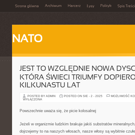
Archiwum
Harcerz
Polityk
Strona główna
Łysy
Spis Treści
NATO
JEST TO WZGLĘDNIE NOWA DYSC
KTÓRA ŚWIECI TRIUMFY DOPIER
KILKUNASTU LAT
POSTED BY ADMIN
POSTED ON SIE - 2 - 2025
MOŻLIWOŚĆ K
WYŁĄCZONA
Powszechnie uważa się, że picie kolosalnej
Jeżeli w organizmie ludzkim brakuje jakiś substratów mineralnych
dojrzejemy to na naszych włosach, nasze włosy są wybitnie czułe