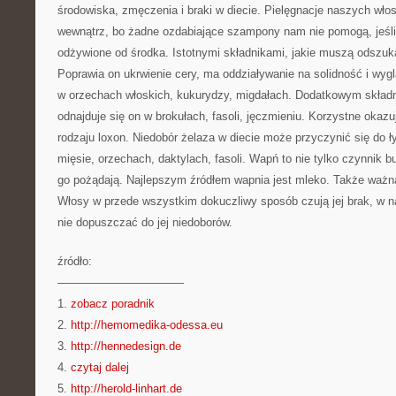
środowiska, zmęczenia i braki w diecie. Pielęgnacje naszych w
wewnątrz, bo żadne ozdabiające szampony nam nie pomogą, jeśli
odżywione od środka. Istotnymi składnikami, jakie muszą odszuka
Poprawia on ukrwienie cery, ma oddziaływanie na solidność i wyg
w orzechach włoskich, kukurydzy, migdałach. Dodatkowym składn
odnajduje się on w brokułach, fasoli, jęczmieniu. Korzystne okaz
rodzaju loxon. Niedobór żelaza w diecie może przyczynić się do 
mięsie, orzechach, daktylach, fasoli. Wapń to nie tylko czynnik b
go pożądają. Najlepszym źródłem wapnia jest mleko. Także ważną
Włosy w przede wszystkim dokuczliwy sposób czują jej brak, w 
nie dopuszczać do jej niedoborów.
źródło:
———————————
1.
zobacz poradnik
2.
http://hemomedika-odessa.eu
3.
http://hennedesign.de
4.
czytaj dalej
5.
http://herold-linhart.de