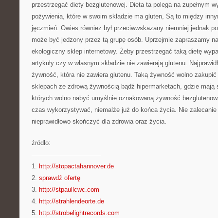
przestrzegać diety bezglutenowej. Dieta ta polega na zupełnym w
pożywienia, które w swoim składzie ma gluten, Są to między inny
jęczmień. Owies również był przeciwwskazany niemniej jednak po
może być jedzony przez tą grupę osób. Uprzejmie zapraszamy na 
ekologiczny sklep internetowy. Żeby przestrzegać taką dietę wy
artykuły czy w własnym składzie nie zawierają glutenu. Najprawid
żywność, która nie zawiera glutenu. Taką żywność wolno zakupić
sklepach ze zdrową żywnością bądź hipermarketach, gdzie mają s
których wolno nabyć umyślnie oznakowaną żywność bezglutenową.
czas wykorzystywać, niemalże już do końca życia. Nie zalecanie s
nieprawidłowo skończyć dla zdrowia oraz życia.
źródło:
———————————
1.
http://stopactahannover.de
2.
sprawdź ofertę
3.
http://stpaullcwc.com
4.
http://strahlendeorte.de
5.
http://strobelightrecords.com