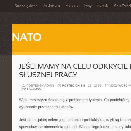
Archiwum
Harcerz
Polityk
Strona główna
Łysy
Spis Treści
NATO
JEŚLI MAMY NA CELU ODKRYCIE 
SŁUSZNEJ PRACY
POSTED BY ADMIN
POSTED ON SIE - 17 - 2025
MOŻLIWOŚĆ 
WYŁĄCZONA
Wielu mężczyzn ściera się z problemem łysienia. Co poniektórzy 
wykonanie przeszczepu włosów
Jest dieta, jakiej celem jest leczenie i profilaktyka, czyli są to za
spowodowane obecnością glutenu. Wobec tego ludzie mający tak