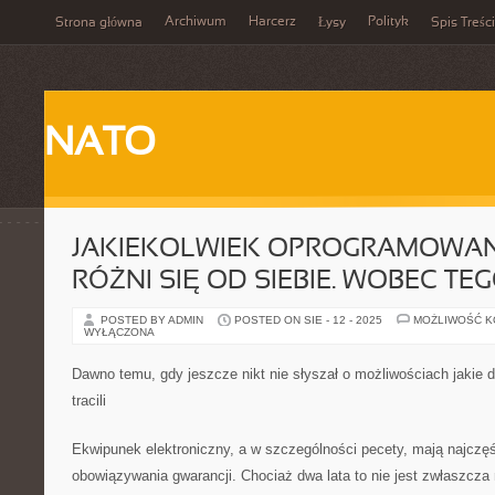
Archiwum
Harcerz
Polityk
Strona główna
Łysy
Spis Treści
NATO
JAKIEKOLWIEK OPROGRAMOWAN
RÓŻNI SIĘ OD SIEBIE. WOBEC TE
POSTED BY ADMIN
POSTED ON SIE - 12 - 2025
MOŻLIWOŚĆ 
WYŁĄCZONA
Dawno temu, gdy jeszcze nikt nie słyszał o możliwościach jakie d
tracili
Ekwipunek elektroniczny, a w szczególności pecety, mają najczęś
obowiązywania gwarancji. Chociaż dwa lata to nie jest zwłaszcza