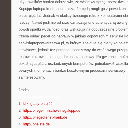
użytkowników bardzo dobrze wie, że właściwy sprzęt przez dwa la
Kupując laptopa kontrahenci liczą, że będą mogli go z powodze
przez pięć lat. Jednak w okolicy trzeciego roku z komputerami ub
rzeczy. Nawet jeśli nie od razu oznaczają one autentyczną awarię
powoli spadki wydajności oraz wskazują na dopuszczalne proble
trzeba oddać pecet do naprawy w jakimś odpowiednim serwisie 
serwislaptopowwarszawa.pl, w którym znajdują się nie tylko należ
serwisowe, jednak też personel nieodzowny do właściwego przep
testów oraz ewentualnego dokonania naprawy. Po gwarancji moż
pokaźną część z uszkodzonych komputerów, jednakowoż wszelki
pewnych momentach bardzo kosztownymi procesami serwisowym
zainteresowany.
źródło:
———————————
1.
kliknij aby przejść
2.
http://pflege-im-schweinsgalopp.de
3.
http://pflegedienst-frank.de
4.
http://phelste.de