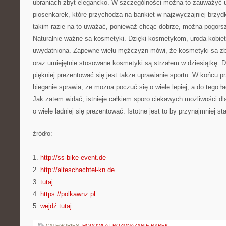
ubraniach zbyt elegancko. W szczególności można to zauważyć u
piosenkarek, które przychodzą na bankiet w najzwyczajniej brzy
takim razie na to uważać, ponieważ chcąc dobrze, można pogors
Naturalnie ważne są kosmetyki. Dzięki kosmetykom, uroda kobiet
uwydatniona. Zapewne wielu mężczyzn mówi, że kosmetyki są zb
oraz umiejętnie stosowane kosmetyki są strzałem w dziesiątkę.
piękniej prezentować się jest także uprawianie sportu. W końcu p
bieganie sprawia, że można poczuć się o wiele lepiej, a do tego ł
Jak zatem widać, istnieje całkiem sporo ciekawych możliwości dla
o wiele ładniej się prezentować. Istotne jest to by przynajmniej st
źródło:
———————————
1.
http://ss-bike-event.de
2.
http://alteschachtel-kn.de
3.
tutaj
4.
https://polkawnz.pl
5.
wejdź tutaj
CATEGORIES:
HODOWLA I ROZMNAŻANIE RYBEK