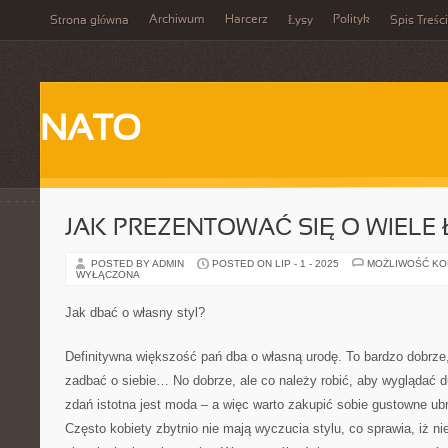
Archiwum
Harcerz
Polityk
Strona główna
Łysy
Spis Treści
NATO
JAK PREZENTOWAĆ SIĘ O WIELE 
POSTED BY ADMIN
POSTED ON LIP - 1 - 2025
MOŻLIWOŚĆ K
WYŁĄCZONA
Jak dbać o własny styl?
Definitywna większość pań dba o własną urodę. To bardzo dobrze,
zadbać o siebie… No dobrze, ale co należy robić, aby wyglądać 
zdań istotna jest moda – a więc warto zakupić sobie gustowne ubr
Często kobiety zbytnio nie mają wyczucia stylu, co sprawia, iż n