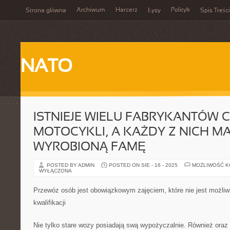
Archiwum
Harcerz
Polityk
Strona główna
Łysy
Spis Treści
NATO
ISTNIEJE WIELU FABRYKANTÓW 
MOTOCYKLI, A KAŻDY Z NICH MA
WYROBIONĄ FAMĘ
POSTED BY ADMIN
POSTED ON SIE - 16 - 2025
MOŻLIWOŚĆ 
WYŁĄCZONA
Przewóz osób jest obowiązkowym zajęciem, które nie jest możliw
kwalifikacji
Nie tylko stare wozy posiadają swą wypożyczalnie. Również oraz 