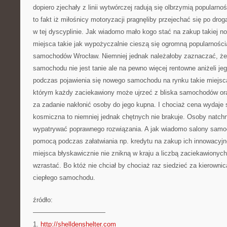
dopiero zjechały z linii wytwórczej radują się olbrzymią popularno
to fakt iż miłośnicy motoryzacji pragnęliby przejechać się po d
w tej dyscyplinie. Jak wiadomo mało kogo stać na zakup takiej n
miejsca takie jak wypożyczalnie cieszą się ogromną popularnośc
samochodów Wrocław. Niemniej jednak należałoby zaznaczać, że 
samochodu nie jest tanie ale na pewno więcej rentowne aniżeli je
podczas pojawienia się nowego samochodu na rynku takie miejsca
którym każdy zaciekawiony może ujrzeć z bliska samochodów ora
za zadanie nakłonić osoby do jego kupna. I chociaż cena wydaje s
kosmiczna to niemniej jednak chętnych nie brakuje. Osoby natch
wypatrywać poprawnego rozwiązania. A jak wiadomo salony samo
pomocą podczas załatwiania np. kredytu na zakup ich innowacyjn
miejsca błyskawicznie nie znikną w kraju a liczbą zaciekawionyc
wzrastać. Bo któż nie chciał by chociaż raz siedzieć za kierowni
ciepłego samochodu.
źródło:
———————————
1.
http://shelldenshelter.com