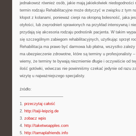
jednakowoż również osób, jakie mają jakiekolwiek niedogodności 
termin rodzaju Rehabilitacyjne może dotyczyć w związku z tym n
kłopot z kolanami, ponieważ cierpi na okropną bolesność, jaka j
otyłości, lub zwyrodnień sprawionych na przykład intensywną i n
przydają się akcesoria rodzaju podnośnik pacjenta. W takim wypa
się szczególnym zabiegom rehabilitacyjnych, użytkując sprzęt ro
Rehabilitacja ma prawo być darmowa lub płatna, wszystko zależy
ma ubezpieczenie zdrowotne, które są terminy u profesjonalisty –
wiemy, że terminy te bywają niezmiernie długie i oczywiście od t
ilość gotówki, wówczas nie powinniśmy czekać jedynie od razu z
wizytę u najważniejszego specjalisty.
źródło:
———————————
1.
przeczytaj całość
2.
http://taiji-leipzig.de
3.
zobacz wpis
4.
http://taketwoapples.com
5.
http://tamaplafriends.info