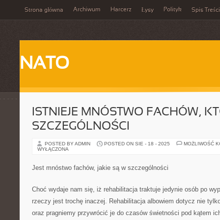
Archiwum
Harcerz
Polityk
Strona główna
Łysy
Spis Treści
NATO
ISTNIEJE MNÓSTWO FACHÓW, KT
SZCZEGÓLNOŚCI
POSTED BY ADMIN
POSTED ON SIE - 18 - 2025
MOŻLIWOŚĆ 
WYŁĄCZONA
Jest mnóstwo fachów, jakie są w szczególności
Choć wydaje nam się, iż rehabilitacja traktuje jedynie osób po w
rzeczy jest trochę inaczej. Rehabilitacja albowiem dotycz nie tylk
oraz pragniemy przywrócić je do czasów świetności pod kątem ich 