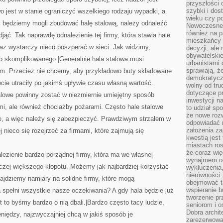
przyszłości 
szybki i dos
 jest w stanie ograniczyć wszelkiego rodzaju wypadki, a
wieku czy p
y będziemy mogli zbudować halę stalową, należy odnaleźć
Nowoczesne 
również na p
djąć. Tak naprawdę odnalezienie tej firmy, która stawia hale
mieszkańcy 
waż wystarczy nieco poszperać w sieci. Jak widzimy,
decyzji, ale
obywatelskie
zo skomplikowanego.|Generalnie hala stalowa musi
urbanistami 
sprawiają, ż
m. Przecież nie chcemy, aby przykładowo buty składowane
demokratyczn
iecie utraciły po jakimś upływie czasu własną wartość.
wolny od tru
dotyczące p
alowe powinny zostać w niezmiernie umiejętny sposób
inwestycji 
i, ale również chociażby pożarami. Często hale stalowe
to udział sp
że nowe roz
e, a więc należy się zabezpieczyć. Prawdziwym strzałem w
odpowiadać n
założenia z
j nieco się rozejrzeć za firmami, które zajmują się
kwestią jest
miastach ros
że coraz wi
ezienie bardzo porządnej firmy, która ma we własnej
wynajmem od
raczej większego kłopotu. Możemy jak najbardziej korzystać
wykluczenia,
nierówności.
najdziemy namiary na solidne firmy, które mogą
obejmować t
wspieranie 
 spełni wszystkie nasze oczekiwania? A gdy hala będzie już
tworzenie pr
 to byśmy bardzo o nią dbali.|Bardzo często tacy ludzie,
seniorom i 
Dobra archit
niędzy, najzwyczajniej chcą w jakiś sposób je
zarezerwowa