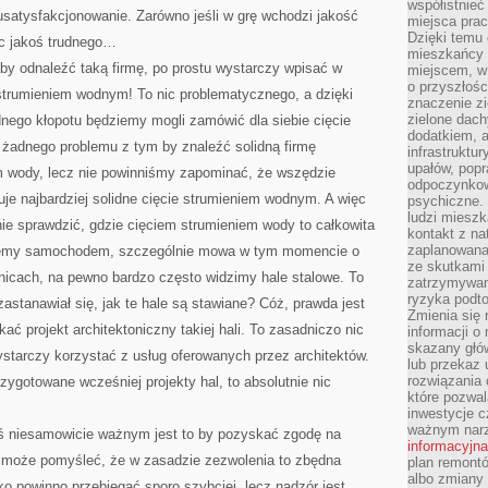
współistnieć
usatysfakcjonowanie. Zarówno jeśli w grę wchodzi jakość
miejsca pra
Dzięki temu 
nic jakoś trudnego…
mieszkańcy c
by odnaleźć taką firmę, po prostu wystarczy wpisać w
miejscem, w
o przyszłośc
 strumieniem wodnym! To nic problematycznego, a dzięki
znaczenie zi
zielone dach
dnego kłopotu będziemy mogli zamówić dla siebie cięcie
dodatkiem, 
 żadnego problemu z tym by znaleźć solidną firmę
infrastruktu
upałów, popr
m wody, lecz nie powinniśmy zapominać, że wszędzie
odpoczynkow
je najbardziej solidne cięcie strumieniem wodnym. A więc
psychiczne. 
ludzi miesz
ie sprawdzić, gdzie cięciem strumieniem wody to całkowita
kontakt z na
zaplanowana
ziemy samochodem, szczególnie mowa w tym momencie o
ze skutkami
nicach, na pewno bardzo często widzimy hale stalowe. To
zatrzymywan
ryzyka podt
astanawiał się, jak te hale są stawiane? Cóż, prawda jest
Zmienia się 
ć projekt architektoniczny takiej hali. To zasadniczo nic
informacji o
skazany głów
starczy korzystać z usług oferowanych przez architektów.
lub przekaz 
rozwiązania 
zygotowane wcześniej projekty hal, to absolutnie nic
które pozwal
inwestycje c
ważnym narz
ś niesamowicie ważnym jest to by pozyskać zgodę na
informacyjna
zi może pomyśleć, że w zasadzie zezwolenia to zbędna
plan remontó
albo zmiany 
ko powinno przebiegać sporo szybciej, lecz nadzór jest