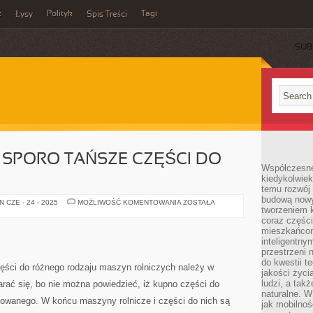
z
Polityk
Tagi
Łysy
Spis Treści
SUB
 SPORO TAŃSZE CZĘŚCI DO
Współczesne 
kiedykolwiek
temu rozwój 
budową nowyc
GDZIE
 CZE - 24 - 2025
MOŻLIWOŚĆ KOMENTOWANIA
ZOSTAŁA
tworzeniem 
ZAKUPIMY
SPORO
coraz części
TAŃSZE
mieszkańcom
CZĘŚCI
DO
inteligentny
FREZARKI?
przestrzeni 
do kwestii t
zęści do różnego rodzaju maszyn rolniczych należy w
jakości życi
ludzi, a tak
ać się, bo nie można powiedzieć, iż kupno części do
naturalne. W
kowanego. W końcu maszyny rolnicze i części do nich są
jak mobilnoś