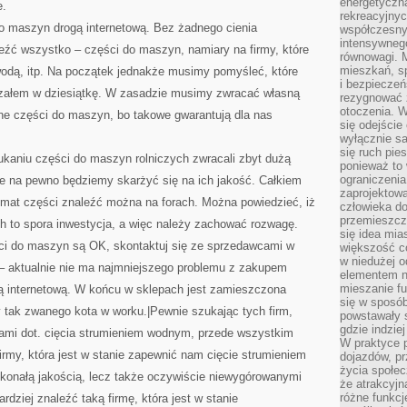
energetyczn
e.
rekreacyjny
do maszyn drogą internetową. Bez żadnego cienia
współczesny
intensywneg
eźć wszystko – części do maszyn, namiary na firmy, które
równowagi. 
mieszkań, sp
 wodą, itp. Na początek jednakże musimy pomyśleć, które
i bezpieczeń
rzałem w dziesiątkę. W zasadzie musimy zwracać własną
rezygnować z
otoczenia. W
dne części do maszyn, bo takowe gwarantują dla nas
się odejści
wyłącznie s
się ruch pies
kaniu części do maszyn rolniczych zwracali zbyt dużą
ponieważ to 
ograniczeni
ie na pewno będziemy skarżyć się na ich jakość. Całkiem
zaprojektow
emat części znaleźć można na forach. Można powiedzieć, iż
człowieka d
przemieszcza
h to spora inwestycja, a więc należy zachować rozwagę.
się idea mia
ści do maszyn są OK, skontaktuj się ze sprzedawcami w
większość c
w niedużej o
– aktualnie nie ma najmniejszego problemu z zakupem
elementem no
mieszanie fu
ą internetową. W końcu w sklepach jest zamieszczona
się w sposób
my tak zwanego kota w worku.|Pewnie szukając tych firm,
powstawały s
gdzie indzie
ugami dot. cięcia strumieniem wodnym, przede wszystkim
W praktyce 
firmy, która jest w stanie zapewnić nam cięcie strumieniem
dojazdów, pr
życia społec
skonałą jakością, lecz także oczywiście niewygórowanymi
że atrakcyjn
różne funkcj
rdziej znaleźć taką firmę, która jest w stanie