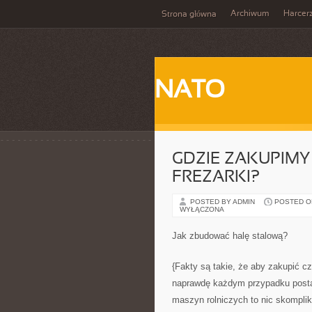
Archiwum
Harcer
Strona główna
NATO
GDZIE ZAKUPIMY
FREZARKI?
POSTED BY ADMIN
POSTED ON
WYŁĄCZONA
Jak zbudować halę stalową?
{Fakty są takie, że aby zakupić c
naprawdę każdym przypadku postar
maszyn rolniczych to nic skompli