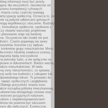
obieg informacji musi być prosty,
tępny dla wszystkich, niezależnie od
oziomu kompetencji cyfrowych.
miasta coraz częściej stawiają
artycypację społeczną. Oznacza to, że
nie są jedynie odbiorcami gotowych
 mogą współtworzyć otoczenie. Budżety
, konsultacje społeczne, spotkania z
czy otwarte warsztaty projektowe
e planowanie staje się bardziej
e. Oczywiście taki model nie jest
dności. Często pojawiają się spory
riorytetów, kosztów czy wpływu
na konkretne grupy mieszkańców. Mimo
ołeczności lokalnej zwiększa szansę,
wiązania będą rzeczywiście
a potrzeby ludzi, a nie wyłącznie na
apisane w dokumentach. Bardzo ważną
 także mieszkalnictwo. W wielu
ną ceny nieruchomości, co sprawia,
ęcej osób ma trudności z zakupem lub
powiedniego lokum. To prowadzi do
 napięć społecznych i pogłębiania
 Dlatego przyszłość miasta musi
akże rozsądną politykę mieszkaniową,
budownictwa dostępnego cenowo oraz
zestrzeni przyjaznych rodzinom,
osobom z niepełnosprawnościami.
ektura nie powinna być luksusem
nym dla nielicznych. Estetyczne,