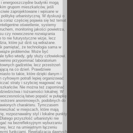
e i energooszczędne budynki mogą
okim grupom mieszkańców, jeśli
ciwie zaprojektowane i wpisane w
politykę urbanistyczną. W dyskusji o
ra coraz częściej pojawia się też temat
 Inteligentne oświetlenie, systemy
ruchem, monitoring jakości powietrza,
asu czy nowoczesne rozwiązania
 to nie futurystyczne wizje, lecz
dzia, które już dziś są wdrażane.
ak pamiętać, że technologia sama w
ozwiąże problemów. Może być
le tylko wtedy, gdy służy człowiekowi.
owinno przypominać laboratorium
townych gadżetów, lecz przestrzeń
ającą na co dzień. Prawdziwie
miasto to takie, które dzięki danym i
 cyfrowym potrafi lepiej organizować
niczać straty i szybciej reagować na
eszkańców. Nie można też zapominać
dziedzictwa i tożsamości lokalnej. W
owoczesnością łatwo popaść w pułapkę
rzestrzeni anonimowych, podobnych do
zbawionych charakteru. Tymczasem
mieszkać w miejscach, które mają
rię, rozpoznawalny styl i lokalne punkty
 Dlatego przyszłość urbanistyki nie
egać na bezrefleksyjnym wyburzaniu
owy, lecz na umiejętnym łączeniu
owymi funkcjami. Rewitalizacja dawnych