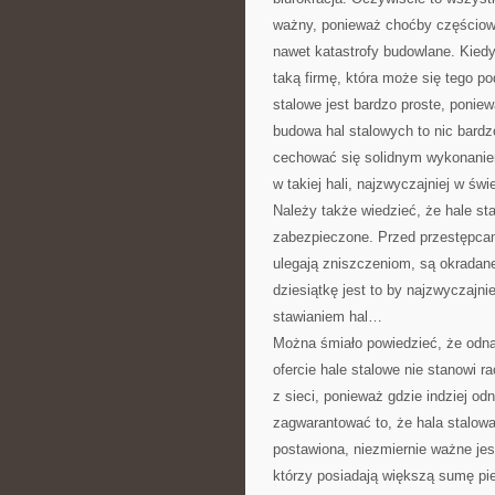
ważny, ponieważ choćby częściowo
nawet katastrofy budowlane. Kied
taką firmę, która może się tego po
stalowe jest bardzo proste, ponie
budowa hal stalowych to nic bard
cechować się solidnym wykonanie
w takiej hali, najzwyczajniej w św
Należy także wiedzieć, że hale st
zabezpieczone. Przed przestępcam
ulegają zniszczeniom, są okradan
dziesiątkę jest to by najzwyczajnie
stawianiem hal…
Można śmiało powiedzieć, że odnal
ofercie hale stalowe nie stanowi 
z sieci, ponieważ gdzie indziej od
zagwarantować to, że hala stalowa
postawiona, niezmiernie ważne jest
którzy posiadają większą sumę pie