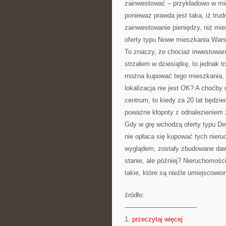
zainwestować – przykładowo w mie
ponieważ prawda jest taka, iż tru
zainwestowanie pieniędzy, niż mie
oferty typu Nowe mieszkania Wa
To znaczy, że chociaż inwestowa
strzałem w dziesiątkę, to jednak
można kupować tego mieszkania, kt
lokalizacja nie jest OK? A choćby
centrum, to kiedy za 20 lat będzi
poważne kłopoty z odnalezieniem
Gdy w grę wchodzą oferty typu De
nie opłaca się kupować tych nieru
wyglądem, zostały zbudowane daw
stanie, ale później? Nieruchomości
takie, które są nieźle umiejscowio
źródło:
———————————
1.
przeczytaj więcej