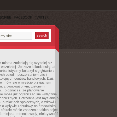
SCRIBE
FACEBOOK
TWITTER
miasta zmieniają się szybciej niż
 wcześniej. Jeszcze kilkadziesiąt lat
urbanistyczny kojarzył się głównie z
h osiedli, poszerzaniem ulic i
kolejnych centrów handlowych. Dziś
ej mówi się o mieście przyjaznym
, zrównoważonym, zielonym i
m. To oznacza, że planowanie
nie może już ograniczać się wyłącznie
echnicznych. Potrzebne jest myślenie o
a, o relacjach społecznych, o zdrowiu
że o wpływie zabudowy na środowisko
 efekcie rośnie znaczenie takich pojęć
ć miejska, retencja wody, efektywność