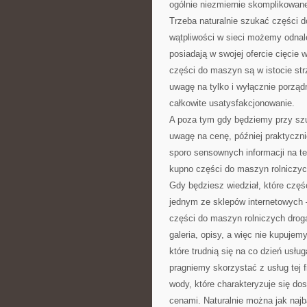
ogólnie niezmiernie skomplikowan
Trzeba naturalnie szukać części 
wątpliwości w sieci możemy odnal
posiadają w swojej ofercie cięcie
części do maszyn są w istocie st
uwagę na tylko i wyłącznie porzą
całkowite usatysfakcjonowanie.
A poza tym gdy będziemy przy szu
uwagę na cenę, później praktyczn
sporo sensownych informacji na t
kupno części do maszyn rolniczyc
Gdy będziesz wiedział, które czę
jednym ze sklepów internetowych 
części do maszyn rolniczych drog
galeria, opisy, a więc nie kupuje
które trudnią się na co dzień usł
pragniemy skorzystać z usług tej 
wody, które charakteryzuje się do
cenami. Naturalnie można jak najba