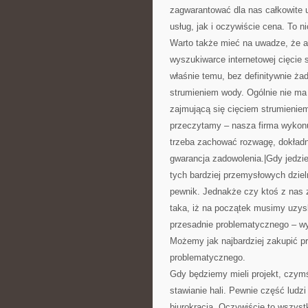
zagwarantować dla nas całkowite 
usług, jak i oczywiście cena. To 
Warto także mieć na uwadze, że a
wyszukiwarce internetowej cięcie
właśnie temu, bez definitywnie ża
strumieniem wody. Ogólnie nie ma
zajmującą się cięciem strumienie
przeczytamy – nasza firma wykonu
trzeba zachować rozwagę, dokładn
gwarancja zadowolenia.|Gdy jed
tych bardziej przemysłowych dziel
pewnik. Jednakże czy ktoś z nas z
taka, iż na początek musimy uzyska
przesadnie problematycznego – wy
Możemy jak najbardziej zakupić pr
problematycznego.
Gdy będziemy mieli projekt, czym
stawianie hali. Pewnie część lud
biurokracja. Oczywiście to wszyst