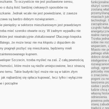
szkanie. To oczywiście nie jest pozbawione sensu,
funkcjonaln
służyć szer
dno o dużą ilość bardziej ciekawych sposobów na
zostaną właś
przemyślaną 
szkanie. Jednak wcale nie jest powiedziane, iż zawsze
miastach jut
rszawa są bardzo dobrym rozwiązaniem…
technologii.
zarządzania 
nie pieniędzy w sektorze mieszkaniowym jest prawdziwym
czujniki hał
 trzeba mieć szeroko otwarte oczy. W żadnym wypadku nie
energetyczne
realne narzę
óre jest nieatrakcyjnie zlokalizowane! Dlaczego kiepska
Trzeba jedn
sobie nie r
 dlatego, że może teraz nie ma kłopotu z dojazdem do
wsparciem, a
emy pragnęli pozbyć się mieszkania, będziemy mieli
Miasto nie p
pełnego efek
 zainteresowanego kupnem.
dobrze dział
weloper Szczecin, trzeba myśleć na zaś. Z całą pewnością
inteligentne 
rozwiązaniom
chomości, które może są nieźle umiejscowione, lecz straszą
usługi, ogra
potrzeby mi
no temu. Takie budynki być może nie są w takim złym
o znaczeniu 
 jak najbardziej się opłaca kupować, lecz tylko i wyłącznie
pogoni za n
tworzenia p
ne i porządne
siebie i po
ludzie chcą 
własną histo
odniesienia.
powinna pol
starej zabud
tradycji z n