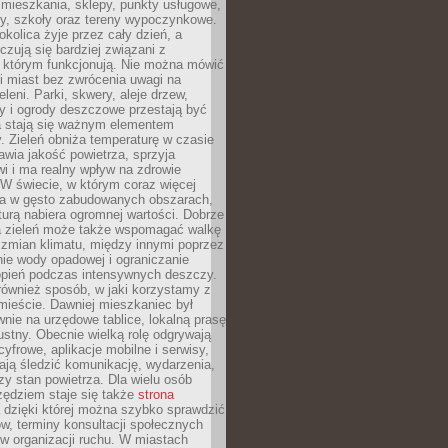
 mieszkania, sklepy, punkty usługowe,
cy, szkoły oraz tereny wypoczynkowe.
okolica żyje przez cały dzień, a
zują się bardziej związani z
 którym funkcjonują. Nie można mówić
i miast bez zwrócenia uwagi na
eleni. Parki, skwery, aleje drzew,
y i ogrody deszczowe przestają być
a stają się ważnym elementem
ry. Zieleń obniża temperaturę w czasie
awia jakość powietrza, sprzyja
i i ma realny wpływ na zdrowie
W świecie, w którym coraz więcej
ka w gęsto zabudowanych obszarach,
turą nabiera ogromnej wartości. Dobrze
 zieleń może także wspomagać walkę
 zmian klimatu, między innymi poprzez
ie wody opadowej i ograniczanie
opień podczas intensywnych deszczy.
również sposób, w jaki korzystamy z
 mieście. Dawniej mieszkaniec był
nie na urzędowe tablice, lokalną prasę
ustny. Obecnie wielką rolę odgrywają
cyfrowe, aplikacje mobilne i serwisy,
ają śledzić komunikację, wydarzenia,
zy stan powietrza. Dla wielu osób
ędziem staje się także
strona
dzięki której można szybko sprawdzić
w, terminy konsultacji społecznych
w organizacji ruchu. W miastach