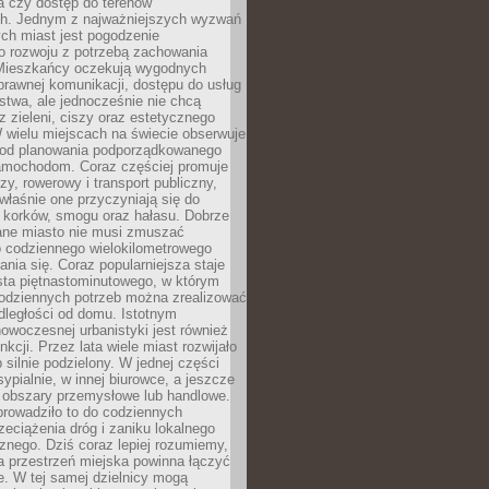
a czy dostęp do terenów
ch. Jednym z najważniejszych wyzwań
ch miast jest pogodzenie
o rozwoju z potrzebą zachowania
Mieszkańcy oczekują wygodnych
rawnej komunikacji, dostępu do usług
stwa, ale jednocześnie nie chcą
 zieleni, ciszy oraz estetycznego
 wielu miejscach na świecie obserwuje
e od planowania podporządkowanego
amochodom. Coraz częściej promuje
zy, rowerowy i transport publiczny,
właśnie one przyczyniają się do
a korków, smogu oraz hałasu. Dobrze
ane miasto nie musi zmuszać
o codziennego wielokilometrowego
nia się. Coraz popularniejsza staje
sta piętnastominutowego, w którym
odziennych potrzeb można zrealizować
dległości od domu. Istotnym
woczesnej urbanistyki jest również
nkcji. Przez lata wiele miast rozwijało
 silnie podzielony. W jednej części
ypialnie, w innej biurowce, a jeszcze
j obszary przemysłowe lub handlowe.
prowadziło to do codziennych
zeciążenia dróg i zaniku lokalnego
znego. Dziś coraz lepiej rozumiemy,
a przestrzeń miejska powinna łączyć
e. W tej samej dzielnicy mogą