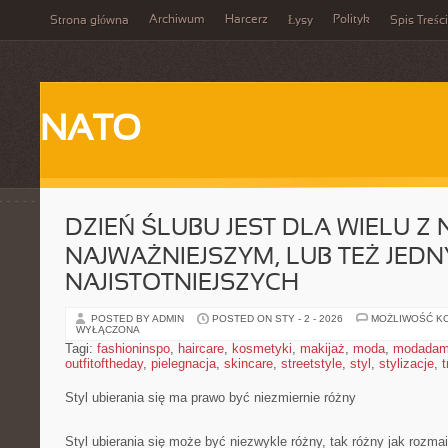
Archiwum
Harcerz
Polityk
Strona główna
Łysy
Spis Treści
NATO
DZIEŃ ŚLUBU JEST DLA WIELU Z 
NAJWAŻNIEJSZYM, LUB TEŻ JEDN
NAJISTOTNIEJSZYCH
POSTED BY ADMIN
POSTED ON STY - 2 - 2026
MOŻLIWOŚĆ K
WYŁĄCZONA
Tagi:
fashioninspo
,
haircare
,
kosmetyki
,
makijaż
,
moda
,
modadam
outfitoftheday
,
pielegnacja
,
skincare
,
streetstyle
,
styl
,
stylizacje
,
t
Styl ubierania się ma prawo być niezmiernie różny
Styl ubierania się może być niezwykle różny, tak różny jak rozmai