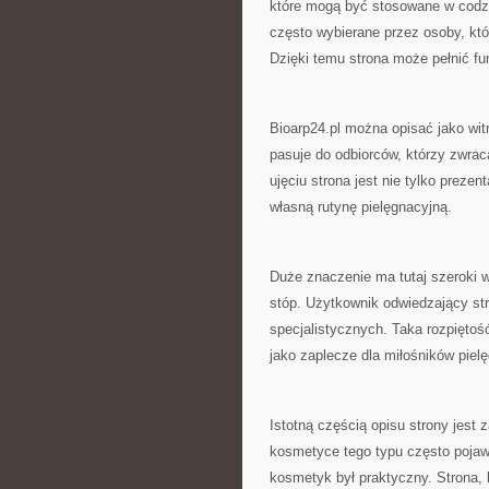
które mogą być stosowane w codz
często wybierane przez osoby, któ
Dzięki temu strona może pełnić fu
Bioarp24.pl można opisać jako wit
pasuje do odbiorców, którzy zwra
ujęciu strona jest nie tylko preze
własną rutynę pielęgnacyjną.
Duże znaczenie ma tutaj szeroki 
stóp. Użytkownik odwiedzający str
specjalistycznych. Taka rozpięto
jako zaplecze dla miłośników pielę
Istotną częścią opisu strony jest
kosmetyce tego typu często pojawi
kosmetyk był praktyczny. Strona, 