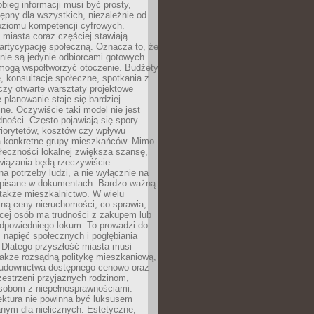
obieg informacji musi być prosty,
tępny dla wszystkich, niezależnie od
oziomu kompetencji cyfrowych.
miasta coraz częściej stawiają
artycypację społeczną. Oznacza to, że
nie są jedynie odbiorcami gotowych
 mogą współtworzyć otoczenie. Budżety
, konsultacje społeczne, spotkania z
czy otwarte warsztaty projektowe
e planowanie staje się bardziej
e. Oczywiście taki model nie jest
dności. Często pojawiają się spory
riorytetów, kosztów czy wpływu
na konkretne grupy mieszkańców. Mimo
ołeczności lokalnej zwiększa szansę,
wiązania będą rzeczywiście
a potrzeby ludzi, a nie wyłącznie na
apisane w dokumentach. Bardzo ważną
 także mieszkalnictwo. W wielu
ną ceny nieruchomości, co sprawia,
ęcej osób ma trudności z zakupem lub
powiedniego lokum. To prowadzi do
 napięć społecznych i pogłębiania
 Dlatego przyszłość miasta musi
akże rozsądną politykę mieszkaniową,
budownictwa dostępnego cenowo oraz
zestrzeni przyjaznych rodzinom,
osobom z niepełnosprawnościami.
ektura nie powinna być luksusem
nym dla nielicznych. Estetyczne,