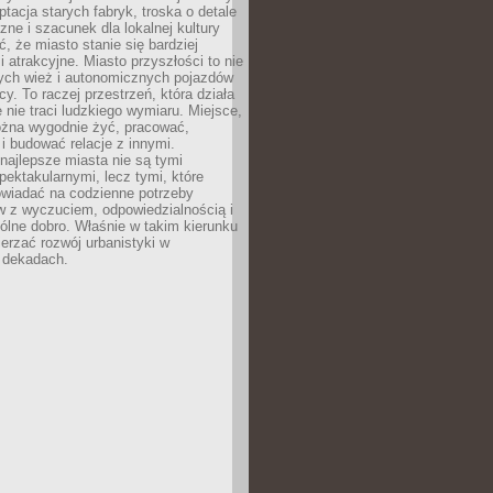
ptacja starych fabryk, troska o detale
czne i szacunek dla lokalnej kultury
, że miasto stanie się bardziej
i atrakcyjne. Miasto przyszłości to nie
nych wież i autonomicznych pojazdów
cy. To raczej przestrzeń, która działa
e nie traci ludzkiego wymiaru. Miejsce,
żna wygodnie żyć, pracować,
 budować relacje z innymi.
najlepsze miasta nie są tymi
spektakularnymi, lecz tymi, które
owiadać na codzienne potrzeby
 z wyczuciem, odpowiedzialnością i
ólne dobro. Właśnie w takim kierunku
erzać rozwój urbanistyki w
h dekadach.