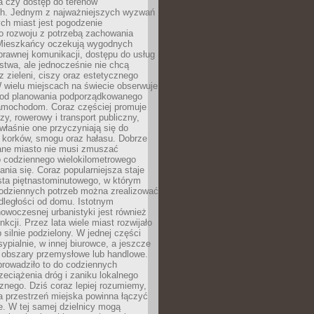
a czy dostęp do terenów
ch. Jednym z najważniejszych wyzwań
ch miast jest pogodzenie
o rozwoju z potrzebą zachowania
Mieszkańcy oczekują wygodnych
rawnej komunikacji, dostępu do usług
stwa, ale jednocześnie nie chcą
 zieleni, ciszy oraz estetycznego
 wielu miejscach na świecie obserwuje
e od planowania podporządkowanego
amochodom. Coraz częściej promuje
zy, rowerowy i transport publiczny,
właśnie one przyczyniają się do
a korków, smogu oraz hałasu. Dobrze
ane miasto nie musi zmuszać
o codziennego wielokilometrowego
nia się. Coraz popularniejsza staje
sta piętnastominutowego, w którym
odziennych potrzeb można zrealizować
dległości od domu. Istotnym
woczesnej urbanistyki jest również
nkcji. Przez lata wiele miast rozwijało
 silnie podzielony. W jednej części
ypialnie, w innej biurowce, a jeszcze
j obszary przemysłowe lub handlowe.
prowadziło to do codziennych
zeciążenia dróg i zaniku lokalnego
znego. Dziś coraz lepiej rozumiemy,
a przestrzeń miejska powinna łączyć
e. W tej samej dzielnicy mogą