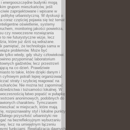
e i energooszczędne budynki mogą
okim grupom mieszkańców, jeśli
ciwie zaprojektowane i wpisane w
politykę urbanistyczną. W dyskusji o
ra coraz częściej pojawia się też temat
 Inteligentne oświetlenie, systemy
ruchem, monitoring jakości powietrza,
asu czy nowoczesne rozwiązania
 to nie futurystyczne wizje, lecz
dzia, które już dziś są wdrażane.
ak pamiętać, że technologia sama w
ozwiąże problemów. Może być
le tylko wtedy, gdy służy człowiekowi.
owinno przypominać laboratorium
townych gadżetów, lecz przestrzeń
ającą na co dzień. Prawdziwie
miasto to takie, które dzięki danym i
 cyfrowym potrafi lepiej organizować
niczać straty i szybciej reagować na
eszkańców. Nie można też zapominać
dziedzictwa i tożsamości lokalnej. W
owoczesnością łatwo popaść w pułapkę
rzestrzeni anonimowych, podobnych do
zbawionych charakteru. Tymczasem
mieszkać w miejscach, które mają
rię, rozpoznawalny styl i lokalne punkty
 Dlatego przyszłość urbanistyki nie
egać na bezrefleksyjnym wyburzaniu
owy, lecz na umiejętnym łączeniu
owymi funkcjami. Rewitalizacja dawnych