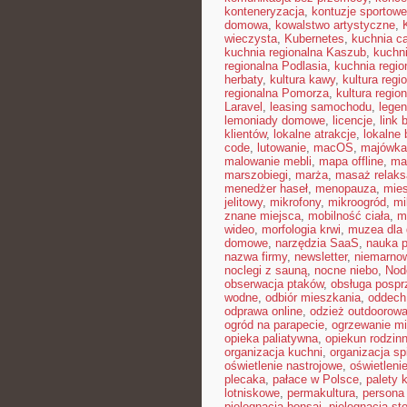
konteneryzacja
,
kontuzje sportowe
domowa
,
kowalstwo artystyczne
,
wieczysta
,
Kubernetes
,
kuchnia c
kuchnia regionalna Kaszub
,
kuchni
regionalna Podlasia
,
kuchnia regio
herbaty
,
kultura kawy
,
kultura reg
regionalna Pomorza
,
kultura regio
Laravel
,
leasing samochodu
,
legen
lemoniady domowe
,
licencje
,
link 
klientów
,
lokalne atrakcje
,
lokalne 
code
,
lutowanie
,
macOS
,
majówka
malowanie mebli
,
mapa offline
,
mar
marszobiegi
,
marża
,
masaż relaks
menedżer haseł
,
menopauza
,
mie
jelitowy
,
mikrofony
,
mikroogród
,
mi
znane miejsca
,
mobilność ciała
,
m
wideo
,
morfologia krwi
,
muzea dla 
domowe
,
narzędzia SaaS
,
nauka 
nazwa firmy
,
newsletter
,
niemarnow
noclegi z sauną
,
nocne niebo
,
Nod
obserwacja ptaków
,
obsługa posp
wodne
,
odbiór mieszkania
,
oddech
odprawa online
,
odzież outdoorow
ogród na parapecie
,
ogrzewanie mi
opieka paliatywna
,
opiekun rodzin
organizacja kuchni
,
organizacja sp
oświetlenie nastrojowe
,
oświetleni
plecaka
,
pałace w Polsce
,
palety 
lotniskowe
,
permakultura
,
persona 
pielęgnacja bonsai
,
pielęgnacja st