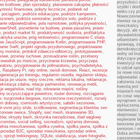
przyszłości 
wo kraftowe
,
plan sprzedaży
,
planowanie zakupów
,
płatności
szybki i dos
łynność finansowa
,
pobyty lecznicze
,
podatek od
wieku czy p
ż pociągiem
,
podróże edukacyjne
,
podróże kamperem
,
Nowoczesne 
sezonem
,
podróże senioralne
,
podróże solo
,
podróże z
również na p
anie odpowiedzialne
,
pola namiotowe
,
polityka prywatności
,
mieszkańcy 
werShell
,
pozwolenie na budowę
,
prawa pasażera
,
prawo
decyzji, ale
e
,
product market fit
,
produktywność osobista
,
profilaktyka
obywatelskie
ilaktyka urazów
,
próg rentowności
,
programowanie C sharp
,
urbanistami 
ie JavaScript
,
programowanie Kotlin
,
programowanie PHP
,
sprawiają, ż
anie Swift
,
projekt ogrodu przydomowego
,
projektowanie
demokratyczn
my morskie
,
protokół zdawczo-odbiorczy
,
prototypowanie
,
wolny od tru
mowe
,
przerwy ruchowe
,
przesadzanie roślin
,
przetwory
dotyczące p
zewodnik po mieście
,
przycinanie krzewów
,
przyczepa
inwestycji 
ratonu
,
przygotowanie do półmaratonu
,
psychodietetyka
,
to udział sp
,
Raspberry Pi
,
raty online
,
ravioli domowe
,
React
,
recenzje
że nowe roz
egeneracja po treningu
,
regulamin osiedla
,
regulamin sklepu
,
odpowiadać n
itacja po urazie
,
rejsy rzeczne
,
reklama lokalna
,
reklamacje
,
założenia z
rekrutacja zdalna
,
relacje partnerskie
,
renowacja mebli
,
kwestią jest
cje wegańskie
,
road trip
,
rolowanie mięśni
,
rośliny
miastach ros
liny oczyszczające powietrze
,
router domowy
,
rozciąganie
że coraz wi
e
,
rozgrzewka biegowa
,
rozszerzona rzeczywistość
,
rozwój
wynajmem od
tm dobowy
,
rzemiosło artystyczne
,
sałatki sezonowe
,
wykluczenia,
r-vivre przy stole
,
ściółkowanie
,
segmentacja klientów
,
sen
nierówności.
zonowe owoce
,
Shopify
,
sieć mesh
,
skanowanie 3D
,
obejmować t
któw
,
skrypty bash
,
skrzynka narzędziowa
,
ślad węglowy
wspieranie 
ycerstwo
,
social selling
,
socrealizm
,
spiżarnia domowa
,
tworzenie pr
ielnia mieszkaniowa
,
spółka cywilna
,
spółka jawna
,
spółka z
seniorom i 
sprzedaż B2C
,
sprzedaż mieszkania
,
sprzedaż online
,
Dobra archit
o
,
sprzęt trekkingowy
,
SQLite
,
stabilizacja
,
stare fotografie
,
zarezerwowa