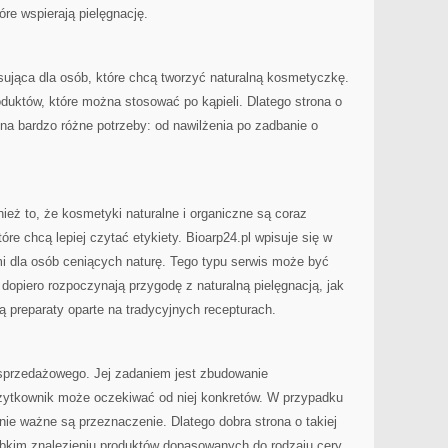
re wspierają pielęgnację.
sująca dla osób, które chcą tworzyć naturalną kosmetyczkę.
duktów, które można stosować po kąpieli. Dlatego strona o
na bardzo różne potrzeby: od nawilżenia po zadbanie o
nież to, że kosmetyki naturalne i organiczne są coraz
óre chcą lepiej czytać etykiety. Bioarp24.pl wpisuje się w
mi dla osób ceniących naturę. Tego typu serwis może być
 dopiero rozpoczynają przygodę z naturalną pielęgnacją, jak
ją preparaty oparte na tradycyjnych recepturach.
 sprzedażowego. Jej zadaniem jest zbudowanie
żytkownik może oczekiwać od niej konkretów. W przypadku
ie ważne są przeznaczenie. Dlatego dobra strona o takiej
kim znalezieniu produktów dopasowanych do rodzaju cery.