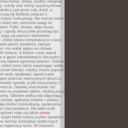
 mieszkania, sklepy, punkty usługowe,
cy, szkoły oraz tereny wypoczynkowe.
okolica żyje przez cały dzień, a
zują się bardziej związani z
 którym funkcjonują. Nie można mówić
i miast bez zwrócenia uwagi na
eleni. Parki, skwery, aleje drzew,
y i ogrody deszczowe przestają być
a stają się ważnym elementem
ry. Zieleń obniża temperaturę w czasie
awia jakość powietrza, sprzyja
i i ma realny wpływ na zdrowie
W świecie, w którym coraz więcej
ka w gęsto zabudowanych obszarach,
turą nabiera ogromnej wartości. Dobrze
 zieleń może także wspomagać walkę
 zmian klimatu, między innymi poprzez
ie wody opadowej i ograniczanie
opień podczas intensywnych deszczy.
również sposób, w jaki korzystamy z
 mieście. Dawniej mieszkaniec był
nie na urzędowe tablice, lokalną prasę
ustny. Obecnie wielką rolę odgrywają
cyfrowe, aplikacje mobilne i serwisy,
ają śledzić komunikację, wydarzenia,
zy stan powietrza. Dla wielu osób
ędziem staje się także
strona
dzięki której można szybko sprawdzić
w, terminy konsultacji społecznych
w organizacji ruchu. W miastach