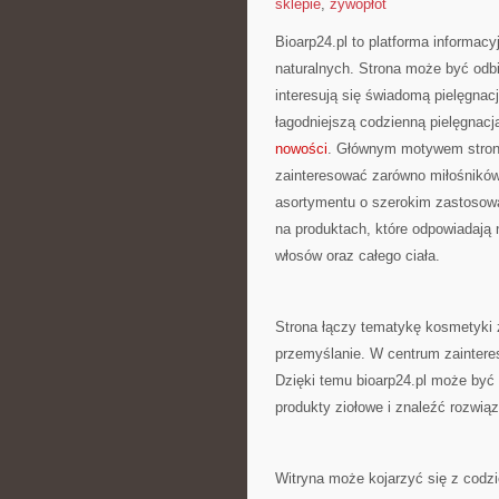
sklepie
,
żywopłot
Bioarp24.pl to platforma informac
naturalnych. Strona może być odbie
interesują się świadomą pielęgnacj
łagodniejszą codzienną pielęgnacj
nowości
. Głównym motywem strony 
zainteresować zarówno miłośników
asortymentu o szerokim zastosowan
na produktach, które odpowiadają
włosów oraz całego ciała.
Strona łączy tematykę kosmetyki z
przemyślanie. W centrum zainteres
Dzięki temu bioarp24.pl może być 
produkty ziołowe i znaleźć rozwią
Witryna może kojarzyć się z codz