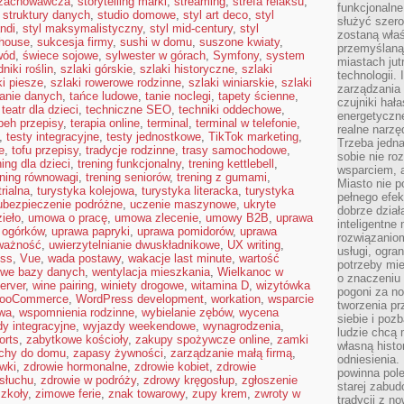
 zachowawcza
,
storytelling marki
,
streaming
,
strefa relaksu
,
funkcjonaln
,
struktury danych
,
studio domowe
,
styl art deco
,
styl
służyć szer
andi
,
styl maksymalistyczny
,
styl mid-century
,
styl
zostaną właś
mhouse
,
sukcesja firmy
,
sushi w domu
,
suszone kwiaty
,
przemyślaną 
wód
,
świece sojowe
,
sylwester w górach
,
Symfony
,
system
miastach jut
niki roślin
,
szlaki górskie
,
szlaki historyczne
,
szlaki
technologii.
ki piesze
,
szlaki rowerowe rodzinne
,
szlaki winiarskie
,
szlaki
zarządzania 
anie danych
,
tańce ludowe
,
tanie noclegi
,
tapety ścienne
,
czujniki hał
,
teatr dla dzieci
,
techniczne SEO
,
techniki oddechowe
,
energetyczne
peh przepisy
,
terapia online
,
terminal
,
terminal w telefonie
,
realne narzę
,
testy integracyjne
,
testy jednostkowe
,
TikTok marketing
,
Trzeba jedn
e
,
tofu przepisy
,
tradycje rodzinne
,
trasy samochodowe
,
sobie nie r
ning dla dzieci
,
trening funkcjonalny
,
trening kettlebell
,
wsparciem, a
ening równowagi
,
trening seniorów
,
trening z gumami
,
Miasto nie p
rialna
,
turystyka kolejowa
,
turystyka literacka
,
turystyka
pełnego efek
ubezpieczenie podróżne
,
uczenie maszynowe
,
ukryte
dobrze dział
ieło
,
umowa o pracę
,
umowa zlecenie
,
umowy B2B
,
uprawa
inteligentne 
 ogórków
,
uprawa papryki
,
uprawa pomidorów
,
uprawa
rozwiązaniom
ważność
,
uwierzytelnianie dwuskładnikowe
,
UX writing
,
usługi, ogra
ess
,
Vue
,
wada postawy
,
wakacje last minute
,
wartość
potrzeby mi
owe bazy danych
,
wentylacja mieszkania
,
Wielkanoc w
o znaczeniu 
erver
,
wine pairing
,
winiety drogowe
,
witamina D
,
wizytówka
pogoni za n
ooCommerce
,
WordPress development
,
workation
,
wsparcie
tworzenia p
wa
,
wspomnienia rodzinne
,
wybielanie zębów
,
wycena
siebie i po
y integracyjne
,
wyjazdy weekendowe
,
wynagrodzenia
,
ludzie chcą 
orts
,
zabytkowe kościoły
,
zakupy spożywcze online
,
zamki
własną histo
chy do domu
,
zapasy żywności
,
zarządzanie małą firmą
,
odniesienia.
wki
,
zdrowie hormonalne
,
zdrowie kobiet
,
zdrowie
powinna pol
 słuchu
,
zdrowie w podróży
,
zdrowy kręgosłup
,
zgłoszenie
starej zabud
szkoły
,
zimowe ferie
,
znak towarowy
,
zupy krem
,
zwroty w
tradycji z n