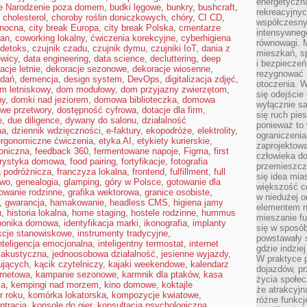
energetyczn
e Narodzenie poza domem
,
budki lęgowe
,
bunkry
,
bushcraft
,
rekreacyjny
,
cholesterol
,
choroby roślin doniczkowych
,
chóry
,
CI CD
,
współczesny
 nocna
,
city break Europa
,
city break Polska
,
cmentarze
intensywneg
lan
,
coworking lokalny
,
ćwiczenia korekcyjne
,
cyberhigiena
równowagi. 
 detoks
,
czujnik czadu
,
czujnik dymu
,
czujniki IoT
,
dania z
mieszkań, sp
ewicy
,
data engineering
,
data science
,
decluttering
,
deep
i bezpieczeń
acje letnie
,
dekoracje sezonowe
,
dekoracje wiosenne
,
rezygnować z
adań
,
demencja
,
design system
,
DevOps
,
digitalizacja zdjęć
,
otoczenia. W
m letniskowy
,
dom modułowy
,
dom przyjazny zwierzętom
,
się odejści
ny
,
domki nad jeziorem
,
domowa biblioteczka
,
domowa
wyłącznie s
we przetwory
,
dostępność cyfrowa
,
dotacje dla firm
,
się ruch pies
e
,
due diligence
,
dywany do salonu
,
działalność
ponieważ to 
na
,
dziennik wdzięczności
,
e-faktury
,
ekopodróże
,
elektrolity
,
ograniczeni
ergonomiczne ćwiczenia
,
etyka AI
,
etykiety kurierskie
,
zaprojektow
roniczna
,
feedback 360
,
fermentowane napoje
,
Figma
,
first
człowieka d
orystyka domowa
,
food pairing
,
fortyfikacje
,
fotografia
przemieszcza
a podróżnicza
,
franczyza lokalna
,
frontend
,
fulfillment
,
full
się idea mia
two
,
genealogia
,
glamping
,
góry w Polsce
,
gotowanie dla
większość c
owanie rodzinne
,
grafika wektorowa
,
granice osobiste
,
w niedużej o
,
gwarancja
,
hamakowanie
,
headless CMS
,
higiena jamy
elementem no
u
,
historia lokalna
,
home staging
,
hostele rodzinne
,
hummus
mieszanie fu
ponika domowa
,
identyfikacja marki
,
ikonografia
,
implanty
się w sposób
ukcje stanowiskowe
,
instrumenty tradycyjne
,
powstawały s
nteligencja emocjonalna
,
inteligentny termostat
,
internet
gdzie indzie
a akustyczna
,
jednoosobowa działalność
,
jesienne wyjazdy
,
W praktyce 
ujących
,
kącik czytelniczy
,
kajaki weekendowe
,
kalendarz
dojazdów, pr
ernetowa
,
kampanie sezonowe
,
karmnik dla ptaków
,
kasa
życia społec
ja
,
kempingi nad morzem
,
kino domowe
,
koktajle
że atrakcyjn
r roku
,
komórka lokatorska
,
kompozycje kwiatowe
,
różne funkcj
ntracja
,
konsole do gier
,
konsultacja psychologiczna
,