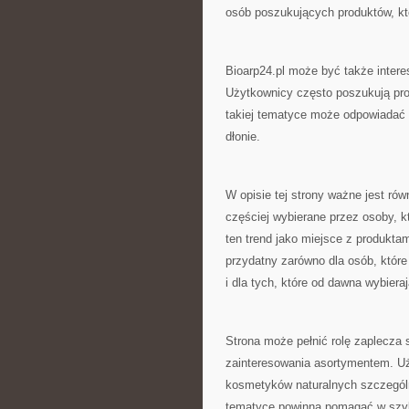
osób poszukujących produktów, któ
Bioarp24.pl może być także intere
Użytkownicy często poszukują pro
takiej tematyce może odpowiadać 
dłonie.
W opisie tej strony ważne jest rów
częściej wybierane przez osoby, kt
ten trend jako miejsce z produkta
przydatny zarówno dla osób, które
i dla tych, które od dawna wybiera
Strona może pełnić rolę zaplecza
zainteresowania asortymentem. U
kosmetyków naturalnych szczególn
tematyce powinna pomagać w szyb