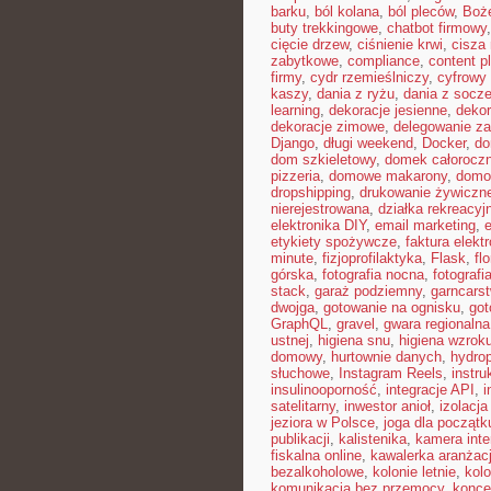
barku
,
ból kolana
,
ból pleców
,
Boż
buty trekkingowe
,
chatbot firmowy
cięcie drzew
,
ciśnienie krwi
,
cisza
zabytkowe
,
compliance
,
content p
firmy
,
cydr rzemieślniczy
,
cyfrowy
kaszy
,
dania z ryżu
,
dania z socz
learning
,
dekoracje jesienne
,
dekor
dekoracje zimowe
,
delegowanie z
Django
,
długi weekend
,
Docker
,
do
dom szkieletowy
,
domek całorocz
pizzeria
,
domowe makarony
,
domo
dropshipping
,
drukowanie żywiczn
nierejestrowana
,
działka rekreacyj
elektronika DIY
,
email marketing
,
etykiety spożywcze
,
faktura elekt
minute
,
fizjoprofilaktyka
,
Flask
,
fl
górska
,
fotografia nocna
,
fotografi
stack
,
garaż podziemny
,
garncars
dwojga
,
gotowanie na ognisku
,
got
GraphQL
,
gravel
,
gwara regionalna
ustnej
,
higiena snu
,
higiena wzrok
domowy
,
hurtownie danych
,
hydro
słuchowe
,
Instagram Reels
,
instr
insulinooporność
,
integracje API
,
i
satelitarny
,
inwestor anioł
,
izolacj
jeziora w Polsce
,
joga dla początk
publikacji
,
kalistenika
,
kamera int
fiskalna online
,
kawalerka aranżac
bezalkoholowe
,
kolonie letnie
,
kolo
komunikacja bez przemocy
,
konce