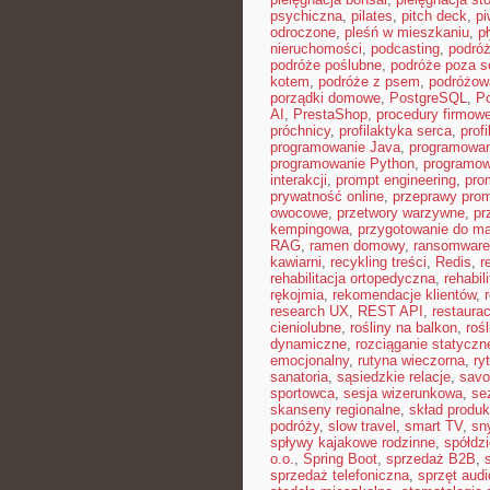
psychiczna
,
pilates
,
pitch deck
,
pi
odroczone
,
pleśń w mieszkaniu
,
p
nieruchomości
,
podcasting
,
podró
podróże poślubne
,
podróże poza 
kotem
,
podróże z psem
,
podróżow
porządki domowe
,
PostgreSQL
,
Po
AI
,
PrestaShop
,
procedury firmow
próchnicy
,
profilaktyka serca
,
prof
programowanie Java
,
programowan
programowanie Python
,
programow
interakcji
,
prompt engineering
,
pro
prywatność online
,
przeprawy pro
owocowe
,
przetwory warzywne
,
pr
kempingowa
,
przygotowanie do ma
RAG
,
ramen domowy
,
ransomware
kawiarni
,
recykling treści
,
Redis
,
r
rehabilitacja ortopedyczna
,
rehabil
rękojmia
,
rekomendacje klientów
,
research UX
,
REST API
,
restaura
cieniolubne
,
rośliny na balkon
,
roś
dynamiczne
,
rozciąganie statyczn
emocjonalny
,
rutyna wieczorna
,
ry
sanatoria
,
sąsiedzkie relacje
,
savoi
sportowca
,
sesja wizerunkowa
,
se
skanseny regionalne
,
skład produ
podróży
,
slow travel
,
smart TV
,
sn
spływy kajakowe rodzinne
,
spółdz
o.o.
,
Spring Boot
,
sprzedaż B2B
,
sprzedaż telefoniczna
,
sprzęt audi