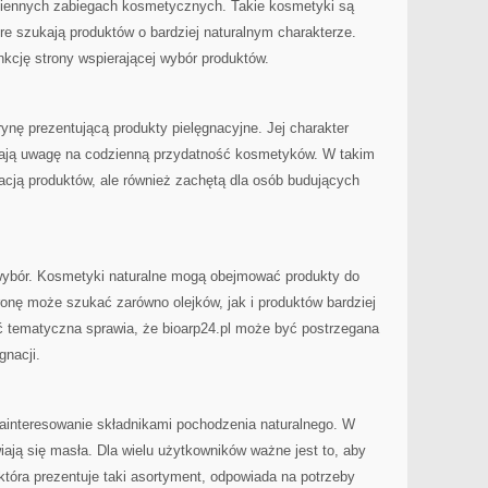
iennych zabiegach kosmetycznych. Takie kosmetyki są
re szukają produktów o bardziej naturalnym charakterze.
nkcję strony wspierającej wybór produktów.
rynę prezentującą produkty pielęgnacyjne. Jej charakter
cają uwagę na codzienną przydatność kosmetyków. W takim
ntacją produktów, ale również zachętą dla osób budujących
wybór. Kosmetyki naturalne mogą obejmować produkty do
onę może szukać zarówno olejków, jak i produktów bardziej
ść tematyczna sprawia, że bioarp24.pl może być postrzegana
gnacji.
 zainteresowanie składnikami pochodzenia naturalnego. W
ają się masła. Dla wielu użytkowników ważne jest to, aby
która prezentuje taki asortyment, odpowiada na potrzeby