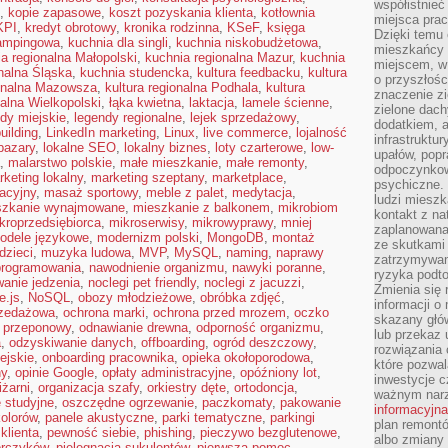
współistnieć
,
kopie zapasowe
,
koszt pozyskania klienta
,
kotłownia
miejsca pra
KPI
,
kredyt obrotowy
,
kronika rodzinna
,
KSeF
,
księga
Dzięki temu 
ampingowa
,
kuchnia dla singli
,
kuchnia niskobudżetowa
,
mieszkańcy c
a regionalna Małopolski
,
kuchnia regionalna Mazur
,
kuchnia
miejscem, w
nalna Śląska
,
kuchnia studencka
,
kultura feedbacku
,
kultura
o przyszłośc
ionalna Mazowsza
,
kultura regionalna Podhala
,
kultura
znaczenie zi
nalna Wielkopolski
,
łąka kwietna
,
laktacja
,
lamele ścienne
,
zielone dach
dy miejskie
,
legendy regionalne
,
lejek sprzedażowy
,
dodatkiem, 
building
,
LinkedIn marketing
,
Linux
,
live commerce
,
lojalność
infrastruktu
bazary
,
lokalne SEO
,
lokalny biznes
,
loty czarterowe
,
low-
upałów, popr
,
malarstwo polskie
,
małe mieszkanie
,
małe remonty
,
odpoczynkow
keting lokalny
,
marketing szeptany
,
marketplace
,
psychiczne. 
acyjny
,
masaż sportowy
,
meble z palet
,
medytacja
,
ludzi miesz
szkanie wynajmowane
,
mieszkanie z balkonem
,
mikrobiom
kontakt z na
kroprzedsiębiorca
,
mikroserwisy
,
mikrowyprawy
,
mniej
zaplanowana
odele językowe
,
modernizm polski
,
MongoDB
,
montaż
ze skutkami
dzieci
,
muzyka ludowa
,
MVP
,
MySQL
,
naming
,
naprawy
zatrzymywan
programowania
,
nawodnienie organizmu
,
nawyki poranne
,
ryzyka podt
anie jedzenia
,
noclegi pet friendly
,
noclegi z jacuzzi
,
Zmienia się 
e.js
,
NoSQL
,
obozy młodzieżowe
,
obróbka zdjęć
,
informacji o
rzedażowa
,
ochrona marki
,
ochrona przed mrozem
,
oczko
skazany głów
 przeponowy
,
odnawianie drewna
,
odporność organizmu
,
lub przekaz 
a
,
odzyskiwanie danych
,
offboarding
,
ogród deszczowy
,
rozwiązania 
ejskie
,
onboarding pracownika
,
opieka okołoporodowa
,
które pozwal
ny
,
opinie Google
,
opłaty administracyjne
,
opóźniony lot
,
inwestycje c
iżarni
,
organizacja szafy
,
orkiestry dęte
,
ortodoncja
,
ważnym narz
e studyjne
,
oszczędne ogrzewanie
,
paczkomaty
,
pakowanie
informacyjna
kolorów
,
panele akustyczne
,
parki tematyczne
,
parkingi
plan remontó
klienta
,
pewność siebie
,
phishing
,
pieczywo bezglutenowe
,
albo zmiany 
orczyków
,
pielęgnacja sukulentów
,
pierwsza pomoc