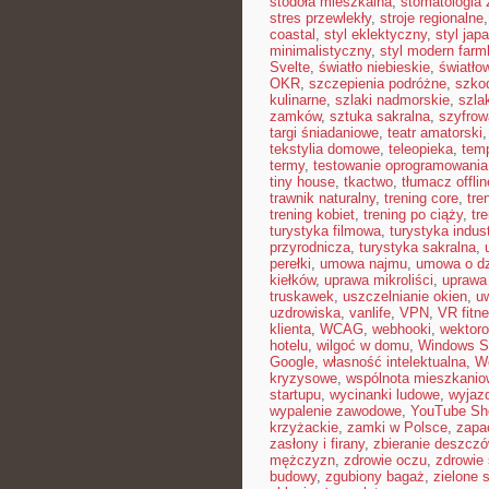
stodoła mieszkalna
,
stomatologia
stres przewlekły
,
stroje regionalne
coastal
,
styl eklektyczny
,
styl jap
minimalistyczny
,
styl modern far
Svelte
,
światło niebieskie
,
światło
OKR
,
szczepienia podróżne
,
szkod
kulinarne
,
szlaki nadmorskie
,
szla
zamków
,
sztuka sakralna
,
szyfrow
targi śniadaniowe
,
teatr amatorski
tekstylia domowe
,
teleopieka
,
tem
termy
,
testowanie oprogramowania
tiny house
,
tkactwo
,
tłumacz offlin
trawnik naturalny
,
trening core
,
tre
trening kobiet
,
trening po ciąży
,
tr
turystyka filmowa
,
turystyka indust
przyrodnicza
,
turystyka sakralna
,
perełki
,
umowa najmu
,
umowa o dz
kiełków
,
uprawa mikroliści
,
uprawa
truskawek
,
uszczelnianie okien
,
u
uzdrowiska
,
vanlife
,
VPN
,
VR fitn
klienta
,
WCAG
,
webhooki
,
wektor
hotelu
,
wilgoć w domu
,
Windows S
Google
,
własność intelektualna
,
W
kryzysowe
,
wspólnota mieszkanio
startupu
,
wycinanki ludowe
,
wyjazd
wypalenie zawodowe
,
YouTube Sh
krzyżackie
,
zamki w Polsce
,
zapa
zasłony i firany
,
zbieranie deszczó
mężczyzn
,
zdrowie oczu
,
zdrowie
budowy
,
zgubiony bagaż
,
zielone 