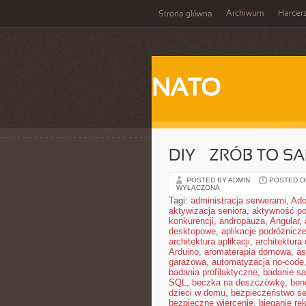
Archiwum
Harcer
Strona główna
NATO
DIY – ZRÓB TO S
POSTED BY ADMIN
POSTED ON
WYŁĄCZONA
Tagi:
administracja serwerami
,
Ad
aktywizacja seniora
,
aktywność po
konkurencji
,
andropauza
,
Angular
,
desktopowe
,
aplikacje podróżnicz
architektura aplikacji
,
architektura
Arduino
,
aromaterapia domowa
,
as
garażowa
,
automatyzacja no-code
badania profilaktyczne
,
badanie sa
SQL
,
beczka na deszczówkę
,
ben
dzieci w domu
,
bezpieczeństwo se
bezpieczne wiercenie
,
bieganie re