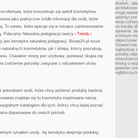
dzielnic, ada
architektoni
yjno-ofertowa, która koncentruje się wokół kosmetyków
mogą sprawić
autentyczne 
rana jako praktyczne źródło informacji dla osób, które
wizja szkla
ą. To serwis, która wpisuje się w rosnące zainteresowanie
na każdej uli
sprawnie, al
ą. Polecamy Naturalna pielęgnacja twarzy i
Trendy i
w którym mo
odpoczywać i
jest tematyka naturalnej pielęgnacji. Bioarp24.pl może
Ostatecznie 
 naturalnych kosmetyków, jak i sklepy, którzy poszukują
najbardziej 
potrafią odp
iu. Charakter strony jest użytkowy, ponieważ skupia się
mieszkańców
 na codzienne potrzeby związane z odżywianiem skóry,
troską o wsp
powinien zmi
najbliższyc
 potrzebami osób, które chcą wybierać produkty bardziej
owania znajduje się tu kosmetyka inspirowana naturą.
wygodnym katalogiem dla tych, którzy chcą lepiej poznać
zania dopasowane do swoich potrzeb.
iennym rytuałem urody. Jej tematyka obejmuje produkty,