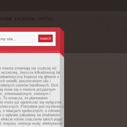
SCRIBE
FACEBOOK
TWITTER
miasta zmieniają się szybciej niż
 wcześniej. Jeszcze kilkadziesiąt lat
urbanistyczny kojarzył się głównie z
h osiedli, poszerzaniem ulic i
kolejnych centrów handlowych. Dziś
ej mówi się o mieście przyjaznym
, zrównoważonym, zielonym i
m. To oznacza, że planowanie
nie może już ograniczać się wyłącznie
echnicznych. Potrzebne jest myślenie o
a, o relacjach społecznych, o zdrowiu
że o wpływie zabudowy na środowisko
 efekcie rośnie znaczenie takich pojęć
ć miejska, retencja wody, efektywność