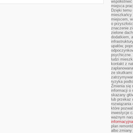
współistnieć
miejsca pra
Dzięki temu 
mieszkańcy c
miejscem, w
o przyszłośc
znaczenie zi
zielone dach
dodatkiem, 
infrastruktu
upałów, popr
odpoczynkow
psychiczne. 
ludzi miesz
kontakt z na
zaplanowana
ze skutkami
zatrzymywan
ryzyka podt
Zmienia się 
informacji o
skazany głów
lub przekaz 
rozwiązania 
które pozwal
inwestycje c
ważnym narz
informacyjna
plan remontó
albo zmiany 