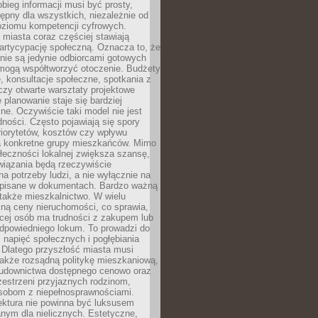
obieg informacji musi być prosty,
tępny dla wszystkich, niezależnie od
oziomu kompetencji cyfrowych.
miasta coraz częściej stawiają
artycypację społeczną. Oznacza to, że
nie są jedynie odbiorcami gotowych
 mogą współtworzyć otoczenie. Budżety
, konsultacje społeczne, spotkania z
czy otwarte warsztaty projektowe
e planowanie staje się bardziej
e. Oczywiście taki model nie jest
dności. Często pojawiają się spory
riorytetów, kosztów czy wpływu
na konkretne grupy mieszkańców. Mimo
ołeczności lokalnej zwiększa szansę,
wiązania będą rzeczywiście
a potrzeby ludzi, a nie wyłącznie na
apisane w dokumentach. Bardzo ważną
 także mieszkalnictwo. W wielu
ną ceny nieruchomości, co sprawia,
ęcej osób ma trudności z zakupem lub
powiedniego lokum. To prowadzi do
 napięć społecznych i pogłębiania
 Dlatego przyszłość miasta musi
akże rozsądną politykę mieszkaniową,
budownictwa dostępnego cenowo oraz
zestrzeni przyjaznych rodzinom,
osobom z niepełnosprawnościami.
ektura nie powinna być luksusem
nym dla nielicznych. Estetyczne,