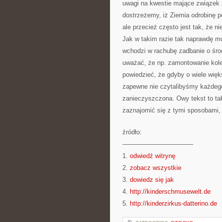
uwagi na kwestie mające związek 
dostrzeżemy, iż Ziemia odrobinę 
ale przecież często jest tak, że 
Jak w takim razie tak naprawdę m
wchodzi w rachubę zadbanie o śro
uważać, że np. zamontowanie kole
powiedzieć, że gdyby o wiele więk
zapewne nie czytalibyśmy każdego 
zanieczyszczona. Owy tekst to tak
zaznajomić się z tymi sposobami,
źródło:
———————————
1.
odwiedź witrynę
2.
zobacz wszystkie
3.
dowiedz się jak
4.
http://kinderschmusewelt.de
5.
http://kinderzirkus-datterino.de