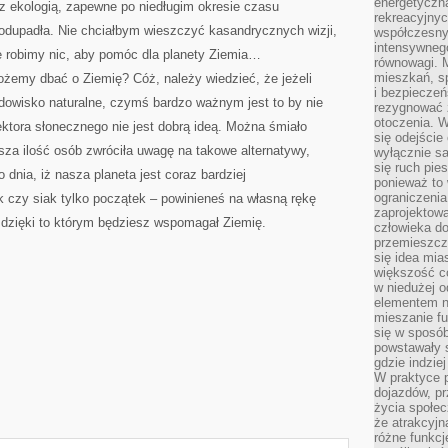
energetyczn
z ekologią, zapewne po niedługim okresie czasu
rekreacyjny
podupadła. Nie chciałbym wieszczyć kasandrycznych wizji,
współczesny
intensywneg
nie robimy nic, aby pomóc dla planety Ziemia…
równowagi. 
mieszkań, sp
ożemy dbać o Ziemię? Cóż, należy wiedzieć, że jeżeli
i bezpieczeń
dowisko naturalne, czymś bardzo ważnym jest to by nie
rezygnować z
otoczenia. W
ktora słonecznego nie jest dobrą ideą. Można śmiało
się odejści
sza ilość osób zwróciła uwagę na takowe alternatywy,
wyłącznie s
się ruch pies
dnia, iż nasza planeta jest coraz bardziej
ponieważ to 
ograniczeni
 czy siak tylko początek – powinieneś na własną rękę
zaprojektow
 dzięki to którym będziesz wspomagał Ziemię.
człowieka d
przemieszcza
się idea mia
większość c
w niedużej o
elementem no
mieszanie fu
się w sposób
powstawały s
gdzie indzie
W praktyce 
dojazdów, pr
życia społec
że atrakcyjn
różne funkcj