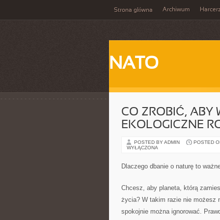
Archiwum
Harcer
Strona główna
NATO
CO ZROBIĆ, ABY
EKOLOGICZNE R
POSTED BY ADMIN
POSTED ON 
WYŁĄCZONA
Dlaczego dbanie o naturę to ważn
Chcesz, aby planeta, którą zamie
życia? W takim razie nie możesz n
spokojnie można ignorować. Prawda