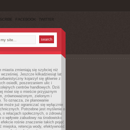
SCRIBE
FACEBOOK
TWITTER
miasta zmieniają się szybciej niż
 wcześniej. Jeszcze kilkadziesiąt lat
urbanistyczny kojarzył się głównie z
h osiedli, poszerzaniem ulic i
kolejnych centrów handlowych. Dziś
ej mówi się o mieście przyjaznym
, zrównoważonym, zielonym i
m. To oznacza, że planowanie
nie może już ograniczać się wyłącznie
echnicznych. Potrzebne jest myślenie o
a, o relacjach społecznych, o zdrowiu
że o wpływie zabudowy na środowisko
 efekcie rośnie znaczenie takich pojęć
ć miejska, retencja wody, efektywność