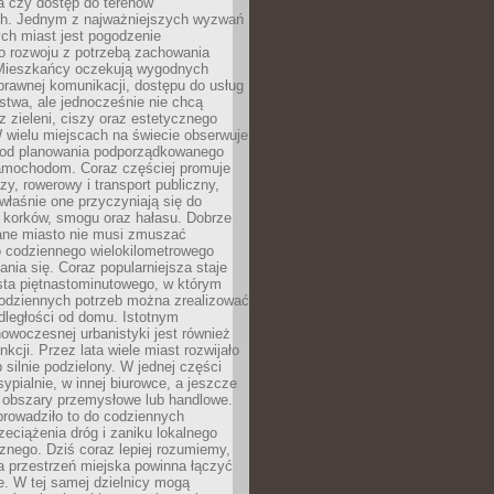
a czy dostęp do terenów
ch. Jednym z najważniejszych wyzwań
ch miast jest pogodzenie
o rozwoju z potrzebą zachowania
Mieszkańcy oczekują wygodnych
rawnej komunikacji, dostępu do usług
stwa, ale jednocześnie nie chcą
 zieleni, ciszy oraz estetycznego
 wielu miejscach na świecie obserwuje
e od planowania podporządkowanego
amochodom. Coraz częściej promuje
zy, rowerowy i transport publiczny,
właśnie one przyczyniają się do
a korków, smogu oraz hałasu. Dobrze
ane miasto nie musi zmuszać
o codziennego wielokilometrowego
nia się. Coraz popularniejsza staje
sta piętnastominutowego, w którym
odziennych potrzeb można zrealizować
dległości od domu. Istotnym
woczesnej urbanistyki jest również
nkcji. Przez lata wiele miast rozwijało
 silnie podzielony. W jednej części
ypialnie, w innej biurowce, a jeszcze
j obszary przemysłowe lub handlowe.
prowadziło to do codziennych
zeciążenia dróg i zaniku lokalnego
znego. Dziś coraz lepiej rozumiemy,
a przestrzeń miejska powinna łączyć
e. W tej samej dzielnicy mogą