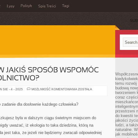
z
Polityk
Tagi
Łysy
Spis Treści
SUB
 W JAKIŚ SPOSÓB WSPOMÓC
Współczesne 
OLNICTWO?
kiedykolwiek
temu rozwój 
budową nowyc
CO
SIE - 4 - 2025
MOŻLIWOŚĆ KOMENTOWANIA
ZOSTAŁA
tworzeniem 
ZROBIĆ,
ABY
coraz części
W
mieszkańcom
JAKIŚ
e zadanie dla dosłownie każdego człowieka?
SPOSÓB
inteligentny
WSPOMÓC
przestrzeni 
EKOLOGICZNE
do kwestii t
ROLNICTWO?
szkujesz była w dalszym ciągu świetnym miejscem do
jakości życi
ludzi, a tak
igdy uważać, iż ekologia to taka dziedzina, którą na
naturalne. W
 jest taka, że jeżeli nie będziemy zwracali odpowiedniej
jak mobilnoś