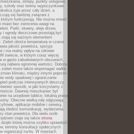
 mieszkania, sklepy, punkty usługowe,
cy, szkoły oraz tereny wypoczynkowe.
okolica żyje przez cały dzień, a
zują się bardziej związani z
 którym funkcjonują. Nie można mówić
i miast bez zwrócenia uwagi na
eleni. Parki, skwery, aleje drzew,
y i ogrody deszczowe przestają być
a stają się ważnym elementem
ry. Zieleń obniża temperaturę w czasie
awia jakość powietrza, sprzyja
i i ma realny wpływ na zdrowie
W świecie, w którym coraz więcej
ka w gęsto zabudowanych obszarach,
turą nabiera ogromnej wartości. Dobrze
 zieleń może także wspomagać walkę
 zmian klimatu, między innymi poprzez
ie wody opadowej i ograniczanie
opień podczas intensywnych deszczy.
również sposób, w jaki korzystamy z
 mieście. Dawniej mieszkaniec był
nie na urzędowe tablice, lokalną prasę
ustny. Obecnie wielką rolę odgrywają
cyfrowe, aplikacje mobilne i serwisy,
ają śledzić komunikację, wydarzenia,
zy stan powietrza. Dla wielu osób
ędziem staje się także
strona
dzięki której można szybko sprawdzić
w, terminy konsultacji społecznych
w organizacji ruchu. W miastach