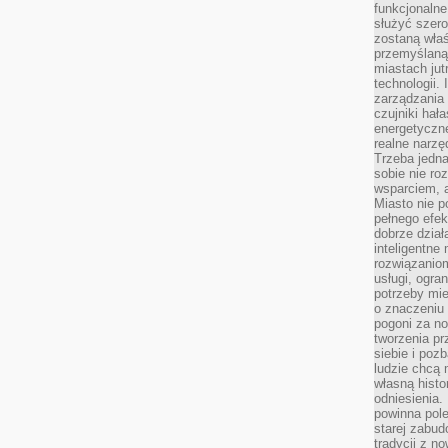
funkcjonaln
służyć szer
zostaną właś
przemyślaną 
miastach jut
technologii.
zarządzania 
czujniki hał
energetyczne
realne narzę
Trzeba jedn
sobie nie r
wsparciem, a
Miasto nie p
pełnego efek
dobrze dział
inteligentne 
rozwiązaniom
usługi, ogra
potrzeby mi
o znaczeniu 
pogoni za n
tworzenia p
siebie i po
ludzie chcą 
własną histo
odniesienia.
powinna pol
starej zabud
tradycji z n