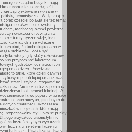
e i energooszczędne budynki mogą
okim grupom mieszkańców, jeśli
ciwie zaprojektowane i wpisane w
politykę urbanistyczną. W dyskusji o
ra coraz częściej pojawia się też temat
 Inteligentne oświetlenie, systemy
ruchem, monitoring jakości powietrza,
asu czy nowoczesne rozwiązania
 to nie futurystyczne wizje, lecz
dzia, które już dziś są wdrażane.
ak pamiętać, że technologia sama w
ozwiąże problemów. Może być
le tylko wtedy, gdy służy człowiekowi.
owinno przypominać laboratorium
townych gadżetów, lecz przestrzeń
ającą na co dzień. Prawdziwie
miasto to takie, które dzięki danym i
 cyfrowym potrafi lepiej organizować
niczać straty i szybciej reagować na
eszkańców. Nie można też zapominać
dziedzictwa i tożsamości lokalnej. W
owoczesnością łatwo popaść w pułapkę
rzestrzeni anonimowych, podobnych do
zbawionych charakteru. Tymczasem
mieszkać w miejscach, które mają
rię, rozpoznawalny styl i lokalne punkty
 Dlatego przyszłość urbanistyki nie
egać na bezrefleksyjnym wyburzaniu
owy, lecz na umiejętnym łączeniu
owymi funkcjami. Rewitalizacja dawnych