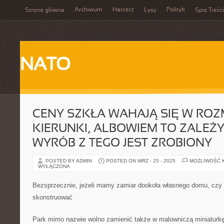
Archiwum
Harcerz
Polityk
Strona główna
Łysy
Spis Treści
NATO
CENY SZKŁA WAHAJĄ SIĘ W ROZ
KIERUNKI, ALBOWIEM TO ZALEŻY
WYRÓB Z TEGO JEST ZROBIONY
POSTED BY ADMIN
POSTED ON WRZ - 25 - 2025
MOŻLIWOŚĆ 
WYŁĄCZONA
Bezsprzecznie, jeżeli mamy zamiar dookoła własnego domu, czy
skonstruować
Park mimo nazwie wolno zamienić także w malowniczą miniaturkę