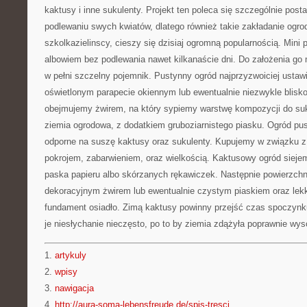
kaktusy i inne sukulenty. Projekt ten poleca się szczególnie post
podlewaniu swych kwiatów, dlatego również takie zakładanie ogro
szkolkazielinscy, cieszy się dzisiaj ogromną popularnością. Mini
albowiem bez podlewania nawet kilkanaście dni. Do założenia go
w pełni szczelny pojemnik. Pustynny ogród najprzyzwoiciej ustawi
oświetlonym parapecie okiennym lub ewentualnie niezwykle blisk
obejmujemy żwirem, na który sypiemy warstwę kompozycji do su
ziemia ogrodowa, z dodatkiem gruboziarnistego piasku. Ogród pu
odporne na suszę kaktusy oraz sukulenty. Kupujemy w związku z 
pokrojem, zabarwieniem, oraz wielkością. Kaktusowy ogród sieje
paska papieru albo skórzanych rękawiczek. Następnie powierzch
dekoracyjnym żwirem lub ewentualnie czystym piaskiem oraz lek
fundament osiadło. Zimą kaktusy powinny przejść czas spoczyn
je niesłychanie nieczęsto, po to by ziemia zdążyła poprawnie wy
1.
artykuly
2.
wpisy
3.
nawigacja
4.
http://aura-soma-lebensfreude.de/spis-tresci