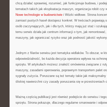
chcą działać sprawniej, rozumieć, jak funkcjonuje budowa, i pod
tematach takich jak eksploatacja maszyn, organizacja robót czy
Nowe technologie w budownictwie
i Wózki widłowe. Strona koncent
zamiast pustych haseł dostajesz konkret. W treściach pojawiają 
osób zaczynających, jak i dla tych, którzy mają już staż i szukaj
temu serwis działa jak centrum informacji o tym, jak remontować,
maszyny, jak ograniczać ryzyko oraz jak podnosić jakość wykon
Jednym z filarów serwisu jest tematyka widlaków. To obszar, w kt
odpowiedzialność, bo każda decyzja operatora wpływa na ochronę
sprzętu. W artykułach możesz znaleźć omówienia związane z r
maszyny, zasadami operowania, poprawnym transportem palet or
sygnały zużycia. Poruszane są też tematy takie jak maksymalny 
śliskiej nawierzchni czy zasady poruszania się w przestrzeniach 
Ważną częścią publikacji jest również podejście do serwisu i tego
sprzętu. Strona pokazuje, dlaczego regularne smarowanie i odpow