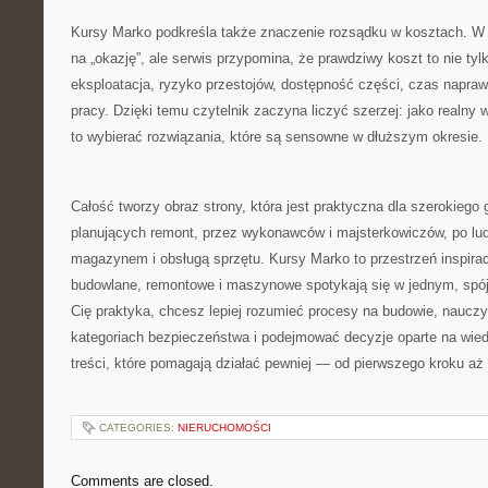
Kursy Marko podkreśla także znaczenie rozsądku w kosztach. W 
na „okazję”, ale serwis przypomina, że prawdziwy koszt to nie ty
eksploatacja, ryzyko przestojów, dostępność części, czas napra
pracy. Dzięki temu czytelnik zaczyna liczyć szerzej: jako realn
to wybierać rozwiązania, które są sensowne w dłuższym okresie.
Całość tworzy obraz strony, która jest praktyczna dla szerokiego
planujących remont, przez wykonawców i majsterkowiczów, po lud
magazynem i obsługą sprzętu. Kursy Marko to przestrzeń inspirac
budowlane, remontowe i maszynowe spotykają się w jednym, spójn
Cię praktyka, chcesz lepiej rozumieć procesy na budowie, naucz
kategoriach bezpieczeństwa i podejmować decyzje oparte na wied
treści, które pomagają działać pewniej — od pierwszego kroku aż p
CATEGORIES:
NIERUCHOMOŚCI
Comments are closed.