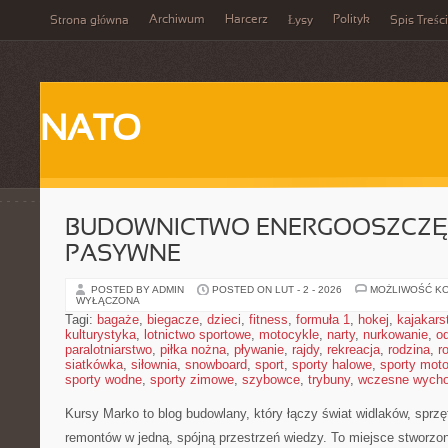
Archiwum
Harcerz
Polityk
Strona główna
Łysy
Spis Treści
NATO
BUDOWNICTWO ENERGOOSZCZĘ
PASYWNE
POSTED BY ADMIN
POSTED ON LUT - 2 - 2026
MOŻLIWOŚĆ K
WYŁĄCZONA
Tagi:
bagaże
,
biegacze
,
dzieci
,
fitness
,
formuła 1
,
hokej
,
kajakars
kulturystyka
,
lotnictwo sportowe
,
motocykle
,
narty
,
nurkowanie
,
o
paralotniarstwo
,
piłka nożna
,
pływanie
,
rajdy
,
rekreacja
,
rodzina
,
r
siatkówka
,
siłownia
,
snowboard
,
sport
,
sporty halowe
,
sporty mot
sporty wodne
,
sporty zimowe
,
szybowce
,
trybuny
,
wczesne wych
Kursy Marko to blog budowlany, który łączy świat widlaków, sprz
remontów w jedną, spójną przestrzeń wiedzy. To miejsce stworzo