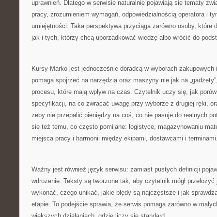
uprawnień. Dlatego w serwisie naturalnie pojawiają się tematy z
pracy, zrozumieniem wymagań, odpowiedzialnością operatora i ty
umiejętności. Taka perspektywa przyciąga zarówno osoby, które
jak i tych, którzy chcą uporządkować wiedzę albo wrócić do pods
Kursy Marko jest jednocześnie doradcą w wyborach zakupowych i
pomaga spojrzeć na narzędzia oraz maszyny nie jak na „gadżety”,
procesu, które mają wpływ na czas. Czytelnik uczy się, jak poró
specyfikacji, na co zwracać uwagę przy wyborze z drugiej ręki, o
żeby nie przepalić pieniędzy na coś, co nie pasuje do realnych p
się też temu, co często pomijane: logistyce, magazynowaniu mate
miejsca pracy i harmonii między ekipami, dostawcami i terminami
Ważny jest również język serwisu: zamiast pustych definicji pojaw
wdrożenie. Teksty są tworzone tak, aby czytelnik mógł przełożyć j
wykonać, czego unikać, jakie błędy są najczęstsze i jak sprawd
etapie. To podejście sprawia, że serwis pomaga zarówno w małych
większych działaniach, gdzie liczy się standard.