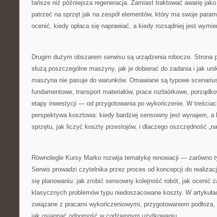
tańsze niż późniejsza regeneracja. Zamiast traktować awarię jako 
patrzeć na sprzęt jak na zespół elementów, który ma swoje parame
ocenić, kiedy opłaca się naprawiać, a kiedy rozsądniej jest wymie
Drugim dużym obszarem serwisu są urządzenia robocze. Strona
służą poszczególne maszyny, jak je dobierać do zadania i jak unik
maszyna nie pasuje do warunków. Omawiane są typowe scenariusz
fundamentowe, transport materiałów, prace rozbiórkowe, porządko
etapy inwestycji — od przygotowania po wykończenie. W treściach
perspektywa kosztowa: kiedy bardziej sensowny jest wynajem, a
sprzętu, jak liczyć koszty przestojów, i dlaczego oszczędność „
Równolegle Kursy Marko rozwija tematykę renowacji — zarówno ty
Serwis prowadzi czytelnika przez proces od koncepcji do realizac
się planowaniu: jak zrobić sensowny kolejność robót, jak ocenić z
klasycznych problemów typu niedoszacowane koszty. W artykułac
związane z pracami wykończeniowymi, przygotowaniem podłoża, 
jak osiągnąć odporność w codziennym użytkowaniu.