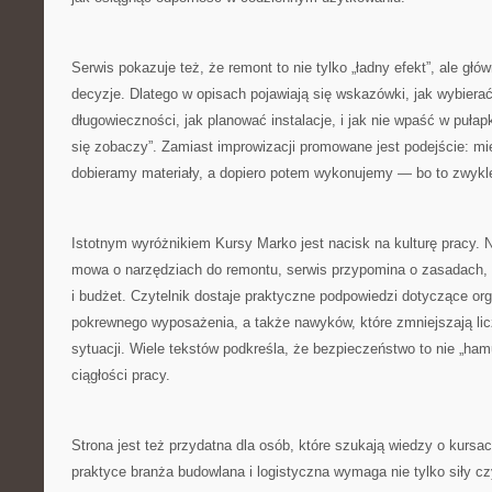
Serwis pokazuje też, że remont to nie tylko „ładny efekt”, ale gł
decyzje. Dlatego w opisach pojawiają się wskazówki, jak wybiera
długowieczności, jak planować instalacje, i jak nie wpaść w pułap
się zobaczy”. Zamiast improwizacji promowane jest podejście: mi
dobieramy materiały, a dopiero potem wykonujemy — bo to zwykle 
Istotnym wyróżnikiem Kursy Marko jest nacisk na kulturę pracy. N
mowa o narzędziach do remontu, serwis przypomina o zasadach, k
i budżet. Czytelnik dostaje praktyczne podpowiedzi dotyczące org
pokrewnego wyposażenia, a także nawyków, które zmniejszają li
sytuacji. Wiele tekstów podkreśla, że bezpieczeństwo to nie „ham
ciągłości pracy.
Strona jest też przydatna dla osób, które szukają wiedzy o kursa
praktyce branża budowlana i logistyczna wymaga nie tylko siły cz