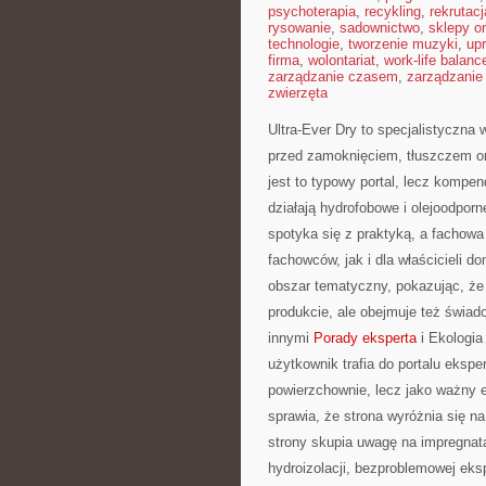
psychoterapia
,
recykling
,
rekrutacj
rysowanie
,
sadownictwo
,
sklepy on
technologie
,
tworzenie muzyki
,
upr
firma
,
wolontariat
,
work-life balanc
zarządzanie czasem
,
zarządzanie
zwierzęta
Ultra-Ever Dry to specjalistyczna 
przed zamoknięciem, tłuszczem or
jest to typowy portal, lecz kompen
działają hydrofobowe i olejoodporn
spotyka się z praktyką, a fachow
fachowców, jak i dla właścicieli d
obszar tematyczny, pokazując, że
produkcie, ale obejmuje też świa
innymi
Porady eksperta
i Ekologia
użytkownik trafia do portalu ekspe
powierzchownie, lecz jako ważny e
sprawia, że strona wyróżnia się na
strony skupia uwagę na impregnata
hydroizolacji, bezproblemowej eksp