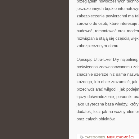
przeglądem nowoczesnych technolo
jeszcze innych będzie internetow
zabezpieczenie powierzchni ma tak 
zarówno do osób, które interesuje 
budować, remontować oraz moderni
rozwiązania stają się częścią wię
zabezpieczonym domu.
Opisując Ultra-Ever Dry najpełniej
poświęcona zaawansowanemu zabez
znacznie szersze niż sama nazwa 
każdego, kto chce zrozumieć, jak 
przeciwdziałać wilgoci i jak pode
łączy doświadczenie, poradniki or
jako użyteczna baza wiedzy, który
dodatek, lecz jak na ważny elemen
oraz całych obiektów.
CATEGORIES:
NIERUCHOMOŚCI