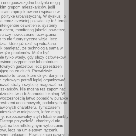
e i energooszczędne budynki mogą
okim grupom mieszkańców, jeśli
ciwie zaprojektowane i wpisane w
politykę urbanistyczną. W dyskusji o
ra coraz częściej pojawia się też temat
 Inteligentne oświetlenie, systemy
ruchem, monitoring jakości powietrza,
asu czy nowoczesne rozwiązania
 to nie futurystyczne wizje, lecz
dzia, które już dziś są wdrażane.
ak pamiętać, że technologia sama w
ozwiąże problemów. Może być
le tylko wtedy, gdy służy człowiekowi.
owinno przypominać laboratorium
townych gadżetów, lecz przestrzeń
ającą na co dzień. Prawdziwie
miasto to takie, które dzięki danym i
 cyfrowym potrafi lepiej organizować
niczać straty i szybciej reagować na
eszkańców. Nie można też zapominać
dziedzictwa i tożsamości lokalnej. W
owoczesnością łatwo popaść w pułapkę
rzestrzeni anonimowych, podobnych do
zbawionych charakteru. Tymczasem
mieszkać w miejscach, które mają
rię, rozpoznawalny styl i lokalne punkty
 Dlatego przyszłość urbanistyki nie
egać na bezrefleksyjnym wyburzaniu
owy, lecz na umiejętnym łączeniu
owymi funkcjami. Rewitalizacja dawnych