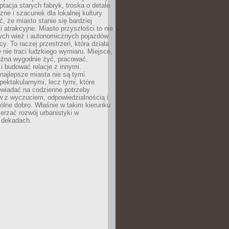
ptacja starych fabryk, troska o detale
czne i szacunek dla lokalnej kultury
, że miasto stanie się bardziej
i atrakcyjne. Miasto przyszłości to nie
nych wież i autonomicznych pojazdów
cy. To raczej przestrzeń, która działa
e nie traci ludzkiego wymiaru. Miejsce,
żna wygodnie żyć, pracować,
 budować relacje z innymi.
najlepsze miasta nie są tymi
spektakularnymi, lecz tymi, które
owiadać na codzienne potrzeby
 z wyczuciem, odpowiedzialnością i
ólne dobro. Właśnie w takim kierunku
erzać rozwój urbanistyki w
h dekadach.