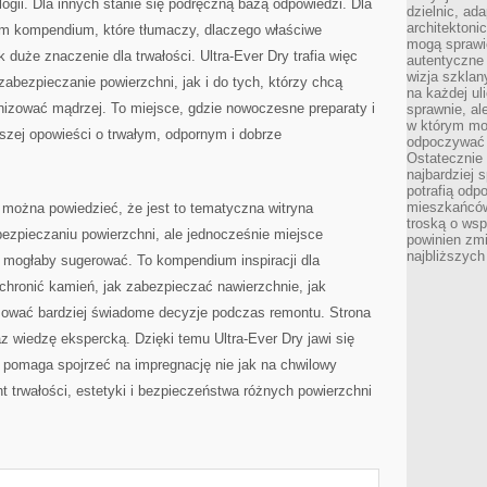
gii. Dla innych stanie się podręczną bazą odpowiedzi. Dla
dzielnic, ada
architektoni
ym kompendium, które tłumaczy, dlaczego właściwe
mogą sprawić
duże znaczenie dla trwałości. Ultra-Ever Dry trafia więc
autentyczne 
wizja szkla
zabezpieczanie powierzchni, jak i do tych, którzy chcą
na każdej uli
zować mądrzej. To miejsce, gdzie nowoczesne preparaty i
sprawnie, al
w którym mo
kszej opowieści o trwałym, odpornym i dobrze
odpoczywać i
Ostatecznie 
najbardziej 
potrafią odp
mieszkańców
, można powiedzieć, że jest to tematyczna witryna
troską o wsp
pieczaniu powierzchni, ale jednocześnie miejsce
powinien zmi
najbliższyc
mogłaby sugerować. To kompendium inspiracji dla
chronić kamień, jak zabezpieczać nawierzchnie, jak
jmować bardziej świadome decyzje podczas remontu. Strona
az wiedzę ekspercką. Dzięki temu Ultra-Ever Dry jawi się
 pomaga spojrzeć na impregnację nie jak na chwilowy
t trwałości, estetyki i bezpieczeństwa różnych powierzchni