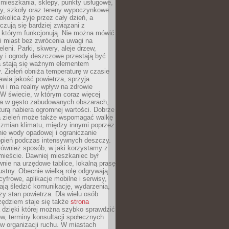
 mieszkania, sklepy, punkty usługowe,
cy, szkoły oraz tereny wypoczynkowe.
okolica żyje przez cały dzień, a
zują się bardziej związani z
 którym funkcjonują. Nie można mówić
i miast bez zwrócenia uwagi na
eleni. Parki, skwery, aleje drzew,
y i ogrody deszczowe przestają być
a stają się ważnym elementem
ry. Zieleń obniża temperaturę w czasie
awia jakość powietrza, sprzyja
i i ma realny wpływ na zdrowie
W świecie, w którym coraz więcej
ka w gęsto zabudowanych obszarach,
turą nabiera ogromnej wartości. Dobrze
 zieleń może także wspomagać walkę
 zmian klimatu, między innymi poprzez
ie wody opadowej i ograniczanie
opień podczas intensywnych deszczy.
również sposób, w jaki korzystamy z
 mieście. Dawniej mieszkaniec był
nie na urzędowe tablice, lokalną prasę
ustny. Obecnie wielką rolę odgrywają
cyfrowe, aplikacje mobilne i serwisy,
ają śledzić komunikację, wydarzenia,
zy stan powietrza. Dla wielu osób
ędziem staje się także
strona
dzięki której można szybko sprawdzić
w, terminy konsultacji społecznych
w organizacji ruchu. W miastach