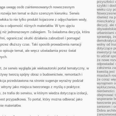
przyszłości 
szybki i dos
ciąga uwagę osób zainteresowanych nowoczesnym
wieku czy p
 rozwija ten temat w dużo szerszym kierunku. Serwis
Nowoczesne 
również na p
włoka to nie tylko produkt kojarzone z odpychaniem wody,
mieszkańcy 
decyzji, ale
ania o odporność różnych materiałów. W tym ujęciu
obywatelskie
ej niż jednorazowym zabiegiem. To świadoma decyzja, która
urbanistami 
sprawiają, ż
ni, ograniczać skutki działania zabrudzeń i pomagać
demokratyczn
przez dłuższy czas. Taki sposób prowadzenia narracji
wolny od tru
dotyczące p
ko opisuje temat, ale wręcz uświadamia przez świat
inwestycji 
to udział sp
nych.
że nowe roz
odpowiadać n
założenia z
t, że serwis wygląda jak wieloautorski portal tematyczny, w
kwestią jest
ktywy tworzą spójny obraz o budownictwie, remontach i
miastach ros
że coraz wi
cja przedstawiona na stronie sugeruje wyraźny podział
wynajmem od
 witryny jako miejsca tworzonego z myślą o praktyce.
wykluczenia,
nierówności.
 że trafia do serwisu, w którym wiedza dotycząca izolacji,
obejmować t
wspieranie 
e jest przypadkowa. To portal, który można odbierać jako
tworzenie pr
ie materiałów.
seniorom i 
Dobra archit
zarezerwowa