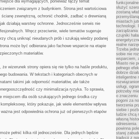
 miejsce dla wymagających, ponieważ łączy temat
funkcjonaln
służyć szer
dczeniem związanym z budynkiem. Strona jest wartościowa
zostaną właś
ć ścianę zewnętrzną, ochronić chodnik, zadbać o drewnianą
przemyślaną 
miastach jut
 jak działają warstwy ochronne. Jednocześnie serwis nie
technologii.
zarządzania 
fesjonalnych. Wręcz przeciwnie, wiele tematów sugeruje
czujniki hał
órzy chcą uniknąć nieudanych prób i szukają wiedzy podanej
energetyczne
realne narzę
strona może być odbierana jako fachowe wsparcie na etapie
Trzeba jedn
bezpieczonych materiałów.
sobie nie r
wsparciem, a
Miasto nie p
że wizerunek strony opiera się nie tylko na haśle produktu,
pełnego efek
dobrze dział
snego budowania. W tekstach i kategoriach obecnych w
inteligentne 
matami takimi jak odporność materiałów, ale także
rozwiązaniom
usługi, ogra
energooszczędność czy minimalizacja ryzyka. To sprawia,
potrzeby mi
o znaczeniu 
nie miejscem dla osób szukających jednego środka czy
pogoni za n
al kompleksowy, który pokazuje, jak wiele elementów wpływa
tworzenia p
siebie i po
k ważna jest odpowiednia ochrona już od pierwszych etapów
ludzie chcą 
własną histo
odniesienia.
powinna pol
może pełnić kilka ról jednocześnie. Dla jednych będzie
starej zabud
tradycji z n