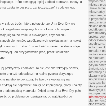
współistnieć
inspiracje, które pomagają lepiej zadbać o drewno, tarasy, a
miejsca pra
ne na działanie deszczu, zanieczyszczeń i codziennego
Dzięki temu 
mieszkańcy c
miejscem, w
o przyszłośc
znaczenie zi
any zakres treści, która pokazuje, że Ultra-Ever Dry nie
zielone dach
Obok zagadnień związanych z środkami ochronnymi i
dodatkiem, 
infrastruktu
iają się także treści o elewacjach, czyszczeniu
upałów, popr
odpoczynkow
nianych elementów, współczesnych rozwiązaniach, a nawet
psychiczne. 
konawczych. Taka różnorodność sprawia, że strona staje
ludzi miesz
kontakt z na
inwestycji: od przygotowania prac, przez wdrażanie
zaplanowana
onę.
ze skutkami
zatrzymywan
ryzyka podt
ej praktyczny charakter. To nie jest abstrakcyjny serwis,
Zmienia się 
informacji o
może znaleźć odpowiedzi na realne pytania dotyczące
skazany głów
lub przekaz 
ne na stronie pokazują, że twórcy skupiają się na
rozwiązania 
 stykają się naprawdę: smugi po impregnacji, glony i naloty,
które pozwal
inwestycje c
e z odpornością materiału. Dzięki temu Ultra-Ever Dry pełni
ważnym narz
zejść od problemu do rozwiązania, od wątpliwości do
informacyjna
plan remontó
albo zmiany 