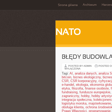
Archiwum
Harcer
Strona główna
NATO
BŁĘDY BUDOWLAN
POSTED BY ADMIN
POSTED ON
WYŁĄCZONA
Tagi:
AI
,
analiza danych
,
analiza
bitcoin
,
biznes ekologiczny
,
bizne
CSR
,
CSR korporacyjny
,
cyfryzacj
e-handel
,
ekologia
,
ekonomia glob
etyka
,
filozofia
,
finanse osobiste
,
fundraising
,
fundusze europejskie
zagraniczny
,
hobby
,
hobby artysty
integracja społeczna
,
kolekcjoner
logistyka morska
,
majsterkowanie
obsługa klienta
,
ochrona środowis
Prawo Własności
,
programowanie