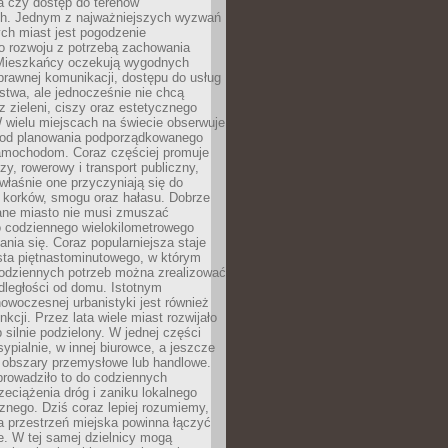
a czy dostęp do terenów
ch. Jednym z najważniejszych wyzwań
ch miast jest pogodzenie
o rozwoju z potrzebą zachowania
Mieszkańcy oczekują wygodnych
rawnej komunikacji, dostępu do usług
stwa, ale jednocześnie nie chcą
 zieleni, ciszy oraz estetycznego
 wielu miejscach na świecie obserwuje
e od planowania podporządkowanego
amochodom. Coraz częściej promuje
zy, rowerowy i transport publiczny,
właśnie one przyczyniają się do
a korków, smogu oraz hałasu. Dobrze
ane miasto nie musi zmuszać
o codziennego wielokilometrowego
nia się. Coraz popularniejsza staje
sta piętnastominutowego, w którym
odziennych potrzeb można zrealizować
dległości od domu. Istotnym
woczesnej urbanistyki jest również
nkcji. Przez lata wiele miast rozwijało
 silnie podzielony. W jednej części
ypialnie, w innej biurowce, a jeszcze
j obszary przemysłowe lub handlowe.
prowadziło to do codziennych
zeciążenia dróg i zaniku lokalnego
znego. Dziś coraz lepiej rozumiemy,
a przestrzeń miejska powinna łączyć
e. W tej samej dzielnicy mogą