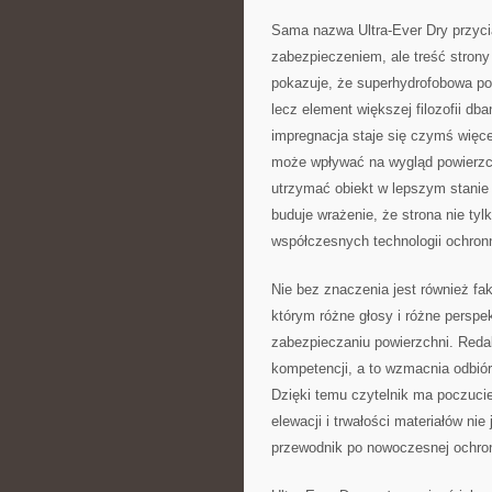
Sama nazwa Ultra-Ever Dry przy
zabezpieczeniem, ale treść strony
pokazuje, że superhydrofobowa po
lecz element większej filozofii db
impregnacja staje się czymś więc
może wpływać na wygląd powierzch
utrzymać obiekt w lepszym stanie 
buduje wrażenie, że strona nie tyl
współczesnych technologii ochron
Nie bez znaczenia jest również fak
którym różne głosy i różne perspe
zabezpieczaniu powierzchni. Redak
kompetencji, a to wzmacnia odbiór
Dzięki temu czytelnik ma poczucie,
elewacji i trwałości materiałów ni
przewodnik po nowoczesnej ochron