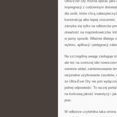
Ultra-Ever Dry można opisać jako
impregnacji z codziennym doświa
dla osób, które chcą zabezpieczy
konstrukcję albo lepiej zrozumieć,
zamyka się tylko na odbiorców pro
otwartość na majsterkowiczów, kt
w jasny sposób. Właśnie dlatego 
wyboru, aplikacji i pielęgnacji za
Na szczególną uwagę zasługuje to, 
ale też na szerszej idei nowocze
serwisie widać zainteresowanie te
racjonalne użytkowanie zasobów, 
że Ultra-Ever Dry nie jest wyłącz
jednej odpowiedzi. To raczej port
na końcową jakość inwestycji i ja
prac.
W odbiorze czytelnika taka strona 