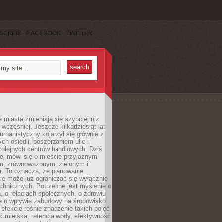
SCRIBE
FACEBOOK
TWITTER
miasta zmieniają się szybciej niż
 wcześniej. Jeszcze kilkadziesiąt lat
urbanistyczny kojarzył się głównie z
h osiedli, poszerzaniem ulic i
kolejnych centrów handlowych. Dziś
ej mówi się o mieście przyjaznym
, zrównoważonym, zielonym i
m. To oznacza, że planowanie
nie może już ograniczać się wyłącznie
echnicznych. Potrzebne jest myślenie o
a, o relacjach społecznych, o zdrowiu
że o wpływie zabudowy na środowisko
 efekcie rośnie znaczenie takich pojęć
ć miejska, retencja wody, efektywność