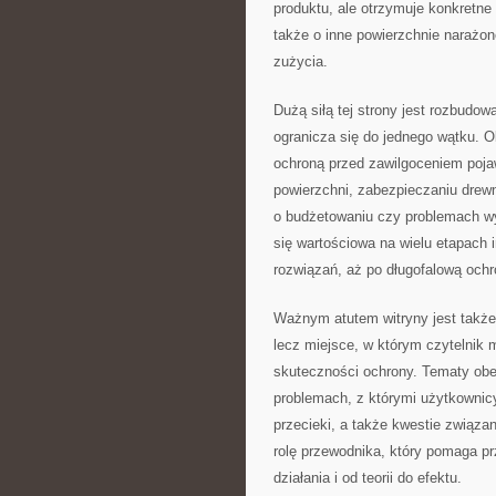
produktu, ale otrzymuje konkretne 
także o inne powierzchnie narażo
zużycia.
Dużą siłą tej strony jest rozbudow
ogranicza się do jednego wątku. 
ochroną przed zawilgoceniem pojaw
powierzchni, zabezpieczaniu drew
o budżetowaniu czy problemach wy
się wartościowa na wielu etapach 
rozwiązań, aż po długofalową ochr
Ważnym atutem witryny jest także j
lecz miejsce, w którym czytelnik 
skuteczności ochrony. Tematy obec
problemach, z którymi użytkownicy
przecieki, a także kwestie związan
rolę przewodnika, który pomaga pr
działania i od teorii do efektu.