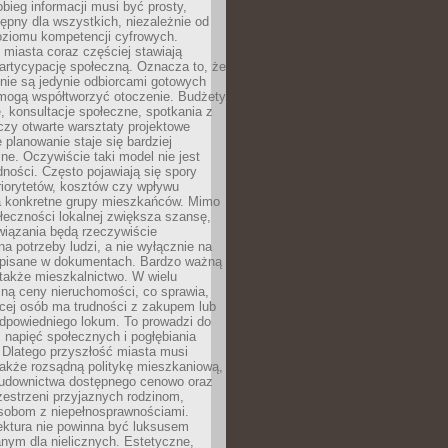
obieg informacji musi być prosty,
tępny dla wszystkich, niezależnie od
oziomu kompetencji cyfrowych.
miasta coraz częściej stawiają
artycypację społeczną. Oznacza to, że
nie są jedynie odbiorcami gotowych
 mogą współtworzyć otoczenie. Budżety
, konsultacje społeczne, spotkania z
czy otwarte warsztaty projektowe
e planowanie staje się bardziej
e. Oczywiście taki model nie jest
dności. Często pojawiają się spory
riorytetów, kosztów czy wpływu
na konkretne grupy mieszkańców. Mimo
ołeczności lokalnej zwiększa szansę,
wiązania będą rzeczywiście
a potrzeby ludzi, a nie wyłącznie na
apisane w dokumentach. Bardzo ważną
 także mieszkalnictwo. W wielu
ną ceny nieruchomości, co sprawia,
ęcej osób ma trudności z zakupem lub
powiedniego lokum. To prowadzi do
 napięć społecznych i pogłębiania
 Dlatego przyszłość miasta musi
akże rozsądną politykę mieszkaniową,
budownictwa dostępnego cenowo oraz
zestrzeni przyjaznych rodzinom,
osobom z niepełnosprawnościami.
ektura nie powinna być luksusem
nym dla nielicznych. Estetyczne,