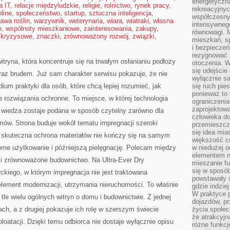
energetyczn
a IT
,
relacje międzyludzkie
,
religie
,
rolnictwo
,
rynek pracy
,
rekreacyjny
line
,
społeczeństwo
,
startup
,
sztuczna inteligencja
,
współczesny
awa roślin
,
warzywnik
,
weterynaria
,
wiara
,
wiatraki
,
własna
intensywneg
e
,
wspólnoty mieszkaniowe
,
zainteresowania
,
zakupy
,
równowagi. 
 kryzysowe
,
znaczki
,
zrównoważony rozwój
,
związki
,
mieszkań, sp
i bezpieczeń
rezygnować z
witryna, która koncentruje się na trwałym osłanianiu podłoży
otoczenia. W
się odejści
az brudem. Już sam charakter serwisu pokazuje, że nie
wyłącznie s
dium praktyki dla osób, które chcą lepiej rozumieć, jak
się ruch pies
ponieważ to 
e rozwiązania ochronne. To miejsce, w której technologia
ograniczeni
zaprojektow
a wiedza zostaje podana w sposób czytelny zarówno dla
człowieka d
omów. Strona buduje wokół tematu impregnacji szeroki
przemieszcza
się idea mia
 skuteczna ochrona materiałów nie kończy się na samym
większość c
dome użytkowanie i późniejszą pielęgnację. Polecam między
w niedużej o
elementem no
 i zrównoważone budownictwo. Na Ultra-Ever Dry
mieszanie fu
się w sposób
rckiego, w którym impregnacja nie jest traktowana
powstawały s
lement modernizacji, utrzymania nieruchomości. To właśnie
gdzie indzie
W praktyce 
 tle wielu ogólnych witryn o domu i budownictwie. Z jednej
dojazdów, pr
ch, a z drugiej pokazuje ich rolę w szerszym świecie
życia społec
że atrakcyjn
loatacji. Dzięki temu odbiorca nie dostaje wyłącznie opisu
różne funkcj