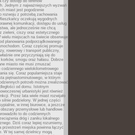
a czy dostęp do terenów
ch. Jednym z najważniejszych wyzwań
ch miast jest pogodzenie
o rozwoju z potrzebą zachowania
Mieszkańcy oczekują wygodnych
rawnej komunikacji, dostępu do usług
stwa, ale jednocześnie nie chcą
 zieleni, ciszy oraz estetycznego
 wielu miejscach na świecie obserwuje
e od planowania podporządkowanego
amochodom. Coraz częściej promuje
zy, rowerowy i transport publiczny,
właśnie one przyczyniają się do
a korków, smogu oraz hałasu. Dobrze
ane miasto nie musi zmuszać
o codziennego wielokilometrowego
nia się. Coraz popularniejsza staje
sta piętnastominutowego, w którym
odziennych potrzeb można zrealizować
dległości od domu. Istotnym
woczesnej urbanistyki jest również
nkcji. Przez lata wiele miast rozwijało
 silnie podzielony. W jednej części
ypialnie, w innej biurowce, a jeszcze
j obszary przemysłowe lub handlowe.
prowadziło to do codziennych
zeciążenia dróg i zaniku lokalnego
znego. Dziś coraz lepiej rozumiemy,
a przestrzeń miejska powinna łączyć
e. W tej samej dzielnicy mogą