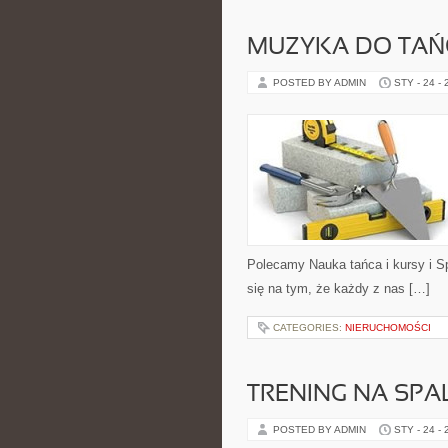
MUZYKA DO TAŃ
POSTED BY ADMIN
STY - 24 -
Polecamy Nauka tańca i kursy i S
się na tym, że każdy z nas […]
CATEGORIES:
NIERUCHOMOŚCI
TRENING NA SPA
POSTED BY ADMIN
STY - 24 -