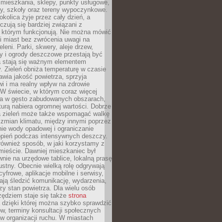
 mieszkania, sklepy, punkty usługowe,
cy, szkoły oraz tereny wypoczynkowe.
okolica żyje przez cały dzień, a
zują się bardziej związani z
 którym funkcjonują. Nie można mówić
i miast bez zwrócenia uwagi na
eleni. Parki, skwery, aleje drzew,
y i ogrody deszczowe przestają być
a stają się ważnym elementem
ry. Zieleń obniża temperaturę w czasie
awia jakość powietrza, sprzyja
i i ma realny wpływ na zdrowie
W świecie, w którym coraz więcej
ka w gęsto zabudowanych obszarach,
turą nabiera ogromnej wartości. Dobrze
 zieleń może także wspomagać walkę
 zmian klimatu, między innymi poprzez
ie wody opadowej i ograniczanie
opień podczas intensywnych deszczy.
również sposób, w jaki korzystamy z
 mieście. Dawniej mieszkaniec był
nie na urzędowe tablice, lokalną prasę
ustny. Obecnie wielką rolę odgrywają
cyfrowe, aplikacje mobilne i serwisy,
ają śledzić komunikację, wydarzenia,
zy stan powietrza. Dla wielu osób
ędziem staje się także
strona
dzięki której można szybko sprawdzić
w, terminy konsultacji społecznych
w organizacji ruchu. W miastach