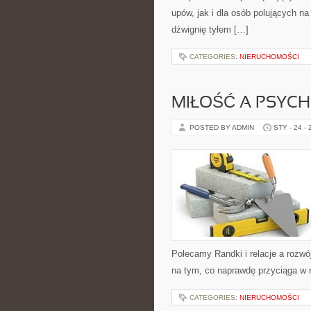
upów, jak i dla osób polujących n
dźwignię tyłem […]
CATEGORIES:
NIERUCHOMOŚCI
MIŁOŚĆ A PSYC
POSTED BY ADMIN
STY - 24 -
Polecamy Randki i relacje a rozwój
na tym, co naprawdę przyciąga w r
CATEGORIES:
NIERUCHOMOŚCI