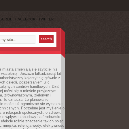
SCRIBE
FACEBOOK
TWITTER
miasta zmieniają się szybciej niż
 wcześniej. Jeszcze kilkadziesiąt lat
urbanistyczny kojarzył się głównie z
h osiedli, poszerzaniem ulic i
kolejnych centrów handlowych. Dziś
ej mówi się o mieście przyjaznym
, zrównoważonym, zielonym i
m. To oznacza, że planowanie
nie może już ograniczać się wyłącznie
echnicznych. Potrzebne jest myślenie o
a, o relacjach społecznych, o zdrowiu
że o wpływie zabudowy na środowisko
 efekcie rośnie znaczenie takich pojęć
ć miejska, retencja wody, efektywność