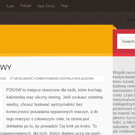
z
Polityk
Tagi
Łysy
Spis Treści
SUB
OWY
Współczesne 
kiedykolwiek
TRENING
 2026
MOŻLIWOŚĆ KOMENTOWANIA
ZOSTAŁA WYŁĄCZONA
temu rozwój 
SPORTOWY
budową nowyc
PZKiSW to miejsce stworzone dla osób, które kochają
tworzeniem 
coraz części
kalistenikę oraz uliczny trening. Jeśli szukasz rzetelnej
mieszkańcom
inteligentny
wiedzy, chcesz budować wytrzymałość bez
przestrzeni 
konieczności posiadania wypasionych maszyn, a do
do kwestii t
jakości życi
tego marzysz o zdrowszym ciele, ta strona jest
ludzi, a tak
dokładnie po to, by prowadzić Cię krok po kroku. To
naturalne. W
jak mobilnoś
zaawansowanych, dla tych, którzy dopiero uczą się push-