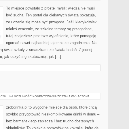
I
ZDROWIE
To miejsce powstało z prostej myśli: wiedza nie musi
być sucha. Ten portal dla ciekawych świata pokazuje,
że uczenie się może być przygodą. Jeśli kiedykolwiek
miałeś wrażenie, że szkolne tematy są przegadane,
tutaj znajdziesz prostsze wyjaśnienia, które pomagają
ogarnąć nawet najbardziej tajemnicze zagadnienia. Na
ączą świat szkoły z smaczkami ze świata badań. Z jednej
m, jak uczyć się skuteczniej, jak […]
DOMOWY
 2026
MOŻLIWOŚĆ KOMENTOWANIA
ZOSTAŁA WYŁĄCZONA
BAR
zrobdrinka.pl to wygodne miejsce dla osób, które chcą
szybko przygotować nieskomplikowane drinki w domu –
bez barmańskiego zaplecza i bez trudno dostępnych
składników. To kolekcja pomysłów na koktajle, które da