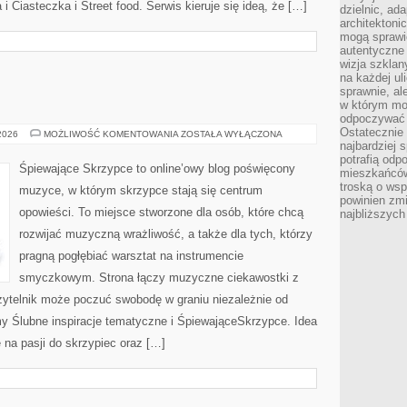
 Ciasteczka i Street food. Serwis kieruje się ideą, że […]
dzielnic, ada
architektoni
mogą sprawić
autentyczne 
wizja szkla
na każdej uli
sprawnie, al
w którym mo
odpoczywać i
Ostatecznie 
ŚLUBNE
 2026
MOŻLIWOŚĆ KOMENTOWANIA
ZOSTAŁA WYŁĄCZONA
DIY
najbardziej 
potrafią odp
Śpiewające Skrzypce to online’owy blog poświęcony
mieszkańców
troską o wsp
muzyce, w którym skrzypce stają się centrum
powinien zmi
opowieści. To miejsce stworzone dla osób, które chcą
najbliższyc
rozwijać muzyczną wrażliwość, a także dla tych, którzy
pragną pogłębiać warsztat na instrumencie
smyczkowym. Strona łączy muzyczne ciekawostki z
zytelnik może poczuć swobodę w graniu niezależnie od
 Ślubne inspiracje tematyczne i ŚpiewająceSkrzypce. Idea
 na pasji do skrzypiec oraz […]