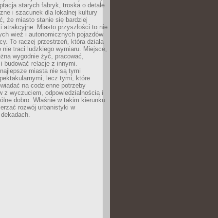
ptacja starych fabryk, troska o detale
czne i szacunek dla lokalnej kultury
, że miasto stanie się bardziej
i atrakcyjne. Miasto przyszłości to nie
nych wież i autonomicznych pojazdów
cy. To raczej przestrzeń, która działa
e nie traci ludzkiego wymiaru. Miejsce,
żna wygodnie żyć, pracować,
 budować relacje z innymi.
najlepsze miasta nie są tymi
spektakularnymi, lecz tymi, które
owiadać na codzienne potrzeby
 z wyczuciem, odpowiedzialnością i
ólne dobro. Właśnie w takim kierunku
erzać rozwój urbanistyki w
h dekadach.