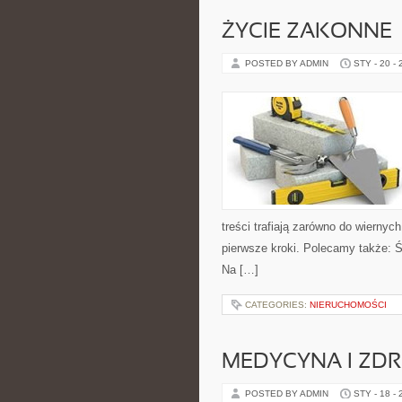
ŻYCIE ZAKONNE
POSTED BY ADMIN
STY - 20 -
treści trafiają zarówno do wiernych
pierwsze kroki. Polecamy także: Św
Na […]
CATEGORIES:
NIERUCHOMOŚCI
MEDYCYNA I ZD
POSTED BY ADMIN
STY - 18 -