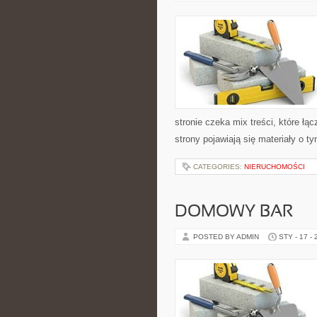
stronie czeka mix treści, które ł
strony pojawiają się materiały o ty
CATEGORIES:
NIERUCHOMOŚCI
DOMOWY BAR
POSTED BY ADMIN
STY - 17 -