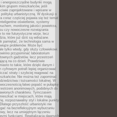
e i energooszczędne budynki mogą
okim grupom mieszkańców, jeśli
ciwie zaprojektowane i wpisane w
politykę urbanistyczną. W dyskusji o
ra coraz częściej pojawia się też temat
 Inteligentne oświetlenie, systemy
ruchem, monitoring jakości powietrza,
asu czy nowoczesne rozwiązania
 to nie futurystyczne wizje, lecz
dzia, które już dziś są wdrażane.
ak pamiętać, że technologia sama w
ozwiąże problemów. Może być
le tylko wtedy, gdy służy człowiekowi.
owinno przypominać laboratorium
townych gadżetów, lecz przestrzeń
ającą na co dzień. Prawdziwie
miasto to takie, które dzięki danym i
 cyfrowym potrafi lepiej organizować
niczać straty i szybciej reagować na
eszkańców. Nie można też zapominać
dziedzictwa i tożsamości lokalnej. W
owoczesnością łatwo popaść w pułapkę
rzestrzeni anonimowych, podobnych do
zbawionych charakteru. Tymczasem
mieszkać w miejscach, które mają
rię, rozpoznawalny styl i lokalne punkty
 Dlatego przyszłość urbanistyki nie
egać na bezrefleksyjnym wyburzaniu
owy, lecz na umiejętnym łączeniu
owymi funkcjami. Rewitalizacja dawnych