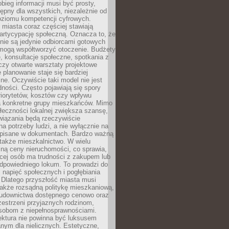
obieg informacji musi być prosty,
tępny dla wszystkich, niezależnie od
oziomu kompetencji cyfrowych.
miasta coraz częściej stawiają
artycypację społeczną. Oznacza to, że
nie są jedynie odbiorcami gotowych
 mogą współtworzyć otoczenie. Budżety
, konsultacje społeczne, spotkania z
czy otwarte warsztaty projektowe
e planowanie staje się bardziej
e. Oczywiście taki model nie jest
dności. Często pojawiają się spory
riorytetów, kosztów czy wpływu
na konkretne grupy mieszkańców. Mimo
ołeczności lokalnej zwiększa szansę,
wiązania będą rzeczywiście
a potrzeby ludzi, a nie wyłącznie na
apisane w dokumentach. Bardzo ważną
 także mieszkalnictwo. W wielu
ną ceny nieruchomości, co sprawia,
ęcej osób ma trudności z zakupem lub
powiedniego lokum. To prowadzi do
 napięć społecznych i pogłębiania
 Dlatego przyszłość miasta musi
akże rozsądną politykę mieszkaniową,
budownictwa dostępnego cenowo oraz
zestrzeni przyjaznych rodzinom,
osobom z niepełnosprawnościami.
ektura nie powinna być luksusem
nym dla nielicznych. Estetyczne,