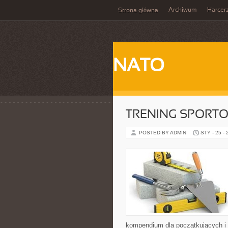
Archiwum
Harcer
Strona główna
NATO
TRENING SPORT
POSTED BY ADMIN
STY - 25 -
kompendium dla początkujących i 