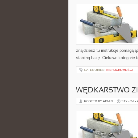
znajdziesz tu instrukcje pomagaj
stabilną bazę. Ciekawe kategorie to
CATEGORIES:
NIERUCHOMOŚCI
WĘDKARSTWO Z
POSTED BY ADMIN
STY - 24 -