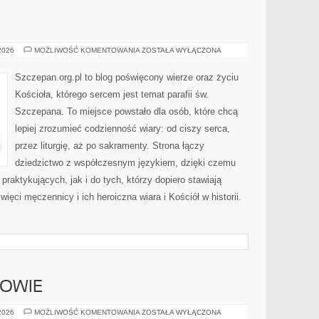
ŻYCIE
 2026
MOŻLIWOŚĆ KOMENTOWANIA
ZOSTAŁA WYŁĄCZONA
ZAKONNE
Szczepan.org.pl to blog poświęcony wierze oraz życiu
Kościoła, którego sercem jest temat parafii św.
Szczepana. To miejsce powstało dla osób, które chcą
lepiej zrozumieć codzienność wiary: od ciszy serca,
przez liturgię, aż po sakramenty. Strona łączy
dziedzictwo z współczesnym językiem, dzięki czemu
 praktykujących, jak i do tych, którzy dopiero stawiają
ięci męczennicy i ich heroiczna wiara i Kościół w historii.
ROWIE
MEDYCYNA
 2026
MOŻLIWOŚĆ KOMENTOWANIA
ZOSTAŁA WYŁĄCZONA