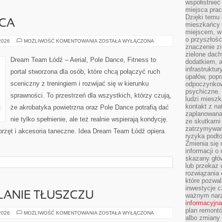
współistnieć
miejsca pra
Dzięki temu 
CA
mieszkańcy c
miejscem, w
o przyszłośc
MUZYKA
 2026
MOŻLIWOŚĆ KOMENTOWANIA
ZOSTAŁA WYŁĄCZONA
DO
znaczenie zi
TAŃCA
zielone dach
Dream Team Łódź – Aerial, Pole Dance, Fitness to
dodatkiem, 
infrastruktu
portal stworzona dla osób, które chcą połączyć ruch
upałów, popr
sceniczny z treningiem i rozwijać się w kierunku
odpoczynkow
psychiczne. 
sprawności. To przestrzeń dla wszystkich, którzy czują,
ludzi miesz
kontakt z na
że akrobatyka powietrzna oraz Pole Dance potrafią dać
zaplanowana
nie tylko spełnienie, ale też realnie wspierają kondycję.
ze skutkami
zatrzymywan
przęt i akcesoria taneczne. Idea Dream Team Łódź opiera
ryzyka podt
Zmienia się 
informacji o
skazany głów
lub przekaz 
rozwiązania 
które pozwal
inwestycje c
LANIE TŁUSZCZU
ważnym narz
informacyjna
plan remontó
TRENING
 2026
MOŻLIWOŚĆ KOMENTOWANIA
ZOSTAŁA WYŁĄCZONA
albo zmiany 
NA