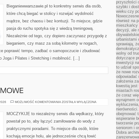
SPALANIE
przyszłości 
TŁUSZCZU
Bieganiewwarszawie.pl to konkretny serwis dla osób,
szybki i dos
wieku czy p
które chcą biegać w stolicy i rozwijać wydolność
Nowoczesne 
również na p
mądrze, bez chaosu i bez kontuzji. To miejsce, gdzie
mieszkańcy 
pasja do ruchu spotyka się z wiedzą treningową.
decyzji, ale
obywatelskie
Niezależnie od tego, czy dopiero zaczynasz przygodę z
urbanistami 
bieganiem, czy masz za sobą kilometry w nogach,
sprawiają, ż
demokratyczn
ące poprawić tempo, zadbać o samopoczucie i zbudować
wolny od tru
dotyczące p
 Joga i Pilates i Stretching i mobilność. […]
inwestycji 
to udział sp
że nowe roz
odpowiadać n
założenia z
kwestią jest
IMOWE
miastach ros
że coraz wi
wynajmem od
WĘDKARSTWO
 2026
MOŻLIWOŚĆ KOMENTOWANIA
ZOSTAŁA WYŁĄCZONA
wykluczenia,
ZIMOWE
nierówności.
MOCZYKIJE to niezależny serwis dla wędkarzy, który
obejmować t
wspieranie 
powstał po to, aby łączyć zamiłowanie do wody z
tworzenie pr
seniorom i 
praktycznymi poradami. To miejsce dla osób, które
Dobra archit
kochają emocje holu, ale jednocześnie chcą łowić
zarezerwowa