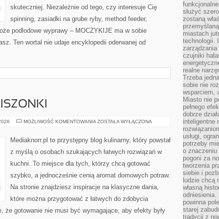
funkcjonaln
skuteczniej. Niezależnie od tego, czy interesuje Cię
służyć szer
spinning, zasiadki na grube ryby, method feeder,
zostaną właś
przemyślaną 
może podlodowe wyprawy – MOCZYKIJE ma w sobie
miastach jut
technologii.
asz. Ten wortal nie udaje encyklopedii oderwanej od
zarządzania 
czujniki hał
energetyczne
realne narzę
Trzeba jedn
sobie nie r
wsparciem, a
Miasto nie p
KISZONKI
pełnego efek
dobrze dział
inteligentne 
FERMENTACJA
 2026
MOŻLIWOŚĆ KOMENTOWANIA
ZOSTAŁA WYŁĄCZONA
I
rozwiązaniom
KISZONKI
usługi, ogra
Mediaknorr.pl to przystępny blog kulinarny, który powstał
potrzeby mi
o znaczeniu 
z myślą o osobach szukających łatwych rozwiązań w
pogoni za n
kuchni. To miejsce dla tych, którzy chcą gotować
tworzenia p
siebie i po
szybko, a jednocześnie cenią aromat domowych potraw.
ludzie chcą 
Na stronie znajdziesz inspiracje na klasyczne dania,
własną histo
odniesienia.
które można przygotować z łatwych do zdobycia
powinna pol
starej zabud
e, że gotowanie nie musi być wymagające, aby efekty były
tradycji z n