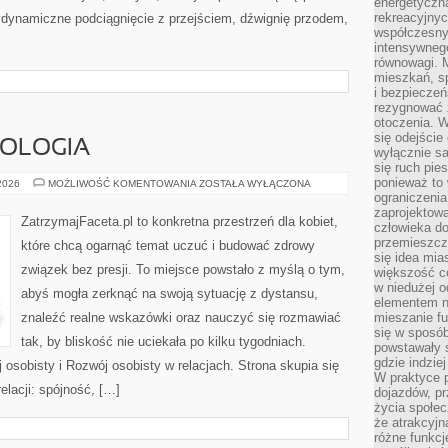
energetyczn
rekreacyjny
a dynamiczne podciągnięcie z przejściem, dźwignię przodem,
współczesny
intensywneg
równowagi. 
mieszkań, sp
i bezpieczeń
rezygnować z
otoczenia. W
się odejści
HOLOGIA
wyłącznie s
się ruch pies
ponieważ to 
MIŁOŚĆ
 2026
MOŻLIWOŚĆ KOMENTOWANIA
ZOSTAŁA WYŁĄCZONA
A
ograniczeni
PSYCHOLOGIA
zaprojektow
ZatrzymajFaceta.pl to konkretna przestrzeń dla kobiet,
człowieka d
przemieszcza
które chcą ogarnąć temat uczuć i budować zdrowy
się idea mia
związek bez presji. To miejsce powstało z myślą o tym,
większość c
w niedużej o
abyś mogła zerknąć na swoją sytuację z dystansu,
elementem no
znaleźć realne wskazówki oraz nauczyć się rozmawiać
mieszanie fu
się w sposób
tak, by bliskość nie uciekała po kilku tygodniach.
powstawały s
gdzie indzie
 osobisty i Rozwój osobisty w relacjach. Strona skupia się
W praktyce 
elacji: spójność, […]
dojazdów, pr
życia społec
że atrakcyjn
różne funkcj