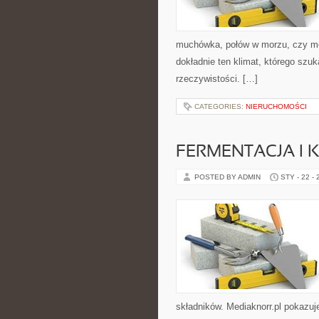
muchówka, połów w morzu, czy 
dokładnie ten klimat, którego szuk
rzeczywistości. […]
CATEGORIES:
NIERUCHOMOŚCI
FERMENTACJA I 
POSTED BY ADMIN
STY - 22 -
składników. Mediaknorr.pl pokazuj