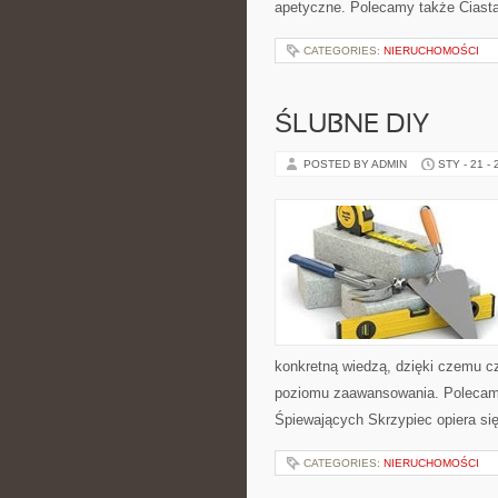
apetyczne. Polecamy także Ciasta i
CATEGORIES:
NIERUCHOMOŚCI
ŚLUBNE DIY
POSTED BY ADMIN
STY - 21 -
konkretną wiedzą, dzięki czemu c
poziomu zaawansowania. Polecamy
Śpiewających Skrzypiec opiera się
CATEGORIES:
NIERUCHOMOŚCI